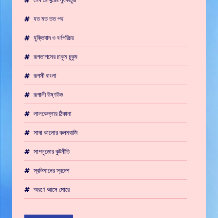
যত মত তত পথ
যুক্তিবাদ ও বর্ণপরিচয়
রূপতাপসের চাকুম চুকুম
রূপসী বাংলা
রূপালী উষ্ণউড
লালকেল্লার ঠিকানা
সাদা কালোর কলমবাজি
সাপলুডোর কুটনীতি
স্বভিমানের স্বদেশ
স্মরণে আসে মোরে