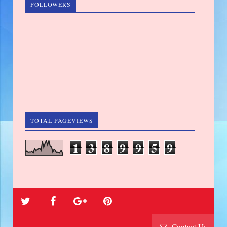
FOLLOWERS
TOTAL PAGEVIEWS
1
3
8
9
9
5
9
Contact Us