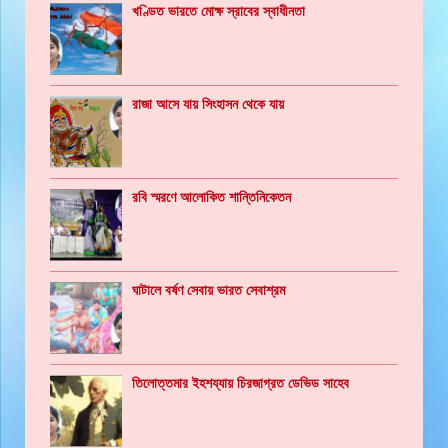
খণ্ডিত ভারতে মোক্ষ স্রাবের স্বাধীনতা
রাজা আসে যায় সিংহাসন থেকে যায়
রবি স্মরণে আলোকিত শান্তিনিকেতন
ঘাটালে বর্ষণ সেবায় ভারত সেবাশ্রম
তিলোত্তমার ইহশয্যায় চিরজাগ্রত ডেভিড সাহেব