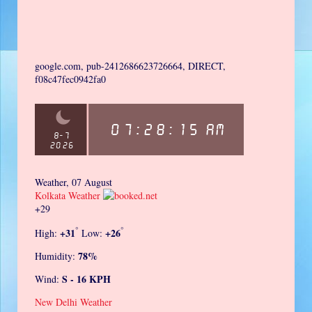
google.com, pub-2412686623726664, DIRECT,
f08c47fec0942fa0
Weather, 07 August
Kolkata Weather
+
29
°
°
+
31
+
26
High:
Low:
78%
Humidity:
S - 16 KPH
Wind:
New Delhi Weather