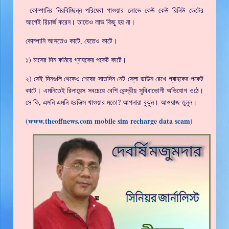
কোম্পানির নিরবিচ্ছিন্ন পরিষেবা পাওয়ার লোভে কেউ কেউ রিনিউ ডেটের
আগেই রিচার্জ করেন। তাতেও লাভ কিছু হয় না।
কোম্পানি আসতেও কাটে, যেতেও কাটে।
১) মাসের দিন কমিয়ে গ্ৰাহকের পকেট কাটে।
২) সেই দিনগুলি থেকেও শেষের সাতদিন নেট স্লো ডাউন রেখে গ্ৰাহকের পকেট
কাটে। এমনিতেই রিলায়েন্স সবচেয়ে বেশি কেন্দ্রীয় সুবিধাভোগী অভিযোগ ওঠে।
সে কি, এমনি এমনি হরলিক্স খাওয়ার মতো? আপনারা বুঝুন। আওয়াজ তুলুন।
(www.theoffnews.com mobile sim recharge data scam)