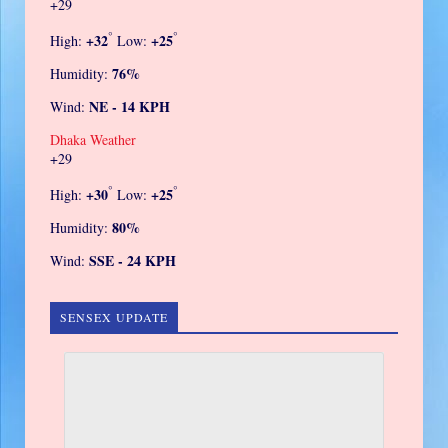
+
29
°
°
+
32
+
25
High:
Low:
76%
Humidity:
NE - 14 KPH
Wind:
Dhaka Weather
+
29
°
°
+
30
+
25
High:
Low:
80%
Humidity:
SSE - 24 KPH
Wind:
SENSEX UPDATE