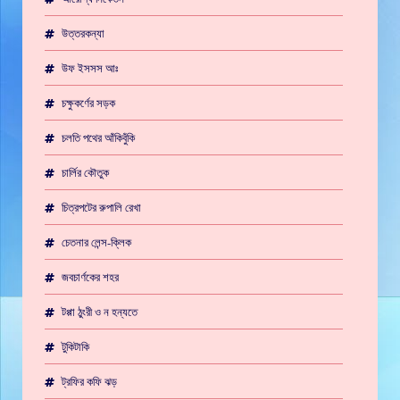
উত্তরকন্যা
উফ ইসসস আঃ
চক্ষুকর্ণের সড়ক
চলতি পথের আঁকিবুঁকি
চার্লির কৌতুক
চিত্রপটের রুপালি রেখা
চেতনার লেন্স-ক্লিক
জবচার্ণকের শহর
টপ্পা ঠুংরী ও ন হন্যতে
টুকিটাকি
ট্রফির কফি ঝড়