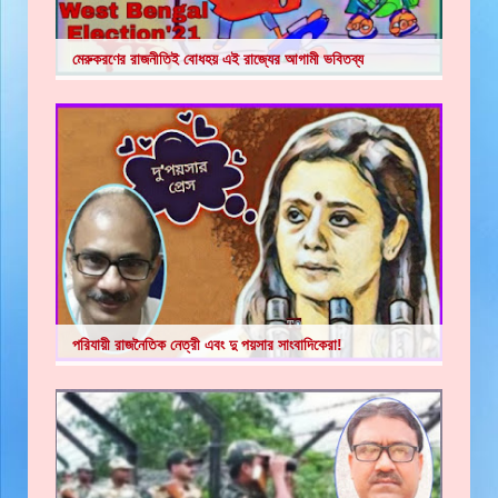
মেরুকরণের রাজনীতিই বোধহয় এই রাজ্যের আগামী ভবিতব্য
পরিযায়ী রাজনৈতিক নেত্রী এবং দু পয়সার সাংবাদিকেরা!