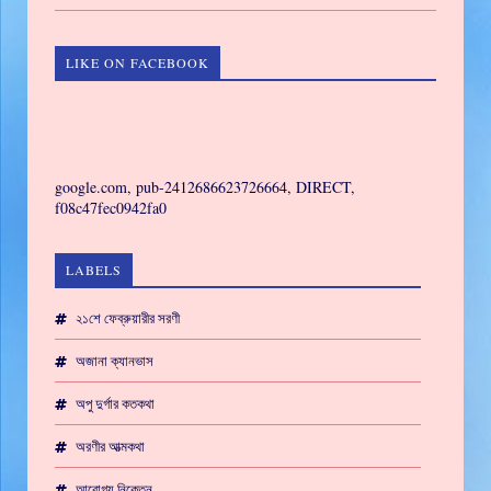
LIKE ON FACEBOOK
GAMING
google.com, pub-2412686623726664, DIRECT,
f08c47fec0942fa0
LABELS
২১শে ফেব্রুয়ারীর সরণী
অজানা ক্যানভাস
অপু দুর্গার কতকথা
অরণীর আত্মকথা
আরোগ্য নিকেতন