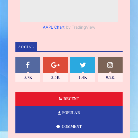
AAPL Chart
by TradingView
SOCIAL
3.7K
2.5K
1.4K
9.2K
RECENT
POPULAR
COMMENT