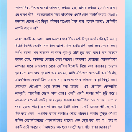
কোম্পানির দৌলতে আমরা জানলাম, কখনও ২৩, আবার কখনও ২৮ দিনে মাস।
এর কারণ কী? - আমজনতাকে দিয়ে বাৎসরিক একটি বেশি রিচার্জ করিয়ে নেওয়া?
জনবহুল দেশের এই বিপুল পরিমাণ অঙ্কের টাকা কার পকেটে যাচ্ছে? মোদিজীর
আপনি জানেন না?
আরও একটি বড় স্ক্যাম আম জনতার ঘরে সিঁদ কেটে বিপুল অর্থে ডাটা চুরি করা।
রিচার্জ রিনিউ ডেটের সাত দিন আগে থেকে নেটওয়ার্ক স্লো করে দেওয়া হয়।
অর্থাৎ মাসের শেষ সাতদিন আপনার প্রাপ্য ডাটা চুরি করা হবে। যদি সচেতন
গ্ৰাহক হোন, কাস্টমার কেয়ারে ফোন করবেন। কাস্টমার কেয়ারের এ্যাডভাইসার
আপনার সাথে লোকেশন থেকে সেটিংস ইত্যাদি নিয়ে কথা বলবেন। তারপর
ন্যাকামো করে দুঃখ প্রকাশ করে বলবেন, আমি অভিযোগ আপডেট করে দিয়েছি,
দু'একদিনের মধ্যেই ঠিক হয়ে যাবে। এসব আপনার কালহরণ ছাড়া কিছুই নয়।
জেনেশুনে নেটওয়ার্ক শ্লো ডাউন করা হয়েছে। এই মোবাইল কোম্পানির
আম্বানি, আদানিরা স্রেফ ডাটা চোর। কোটি কোটি টাকার ডাটা চুরি করে।
আমজনতার পকেট কাটে। আর কেন্দ্র সরকারের মোদীজিরা তার দোসর। ভাগ বা
বখরা হয়তো পান। নাম কা ওয়াস্তে ট্রাই আছে। পোর্ট মেসেজ পাঠালে, ডাটা
ঠিক করে দেবে। এমনকি ভালো অফারও পেতে পারেন। আবার যুক্তি দেখিয়ে
সার্ভিস প্রোভাইডারের এ্যাডভাইসার বলবেন, নেট স্লো করা যায় না। তারপর
একটি ছোট্ট অনুরোধ, "আমাদের ব্যবহারে সন্তুষ্ট হলে, পাঁচ নম্বর দেবেন।"