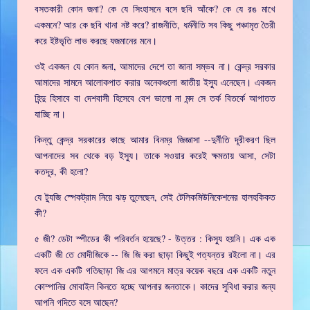
বসতকারী কোন জনা? কে যে সিংহাসনে বসে ছবি আঁকে? কে যে রঙ মাখে
একমনে? আর কে ছবি খানা নষ্ট করে? রাজনীতি, ধর্মনীতি সব কিছু পঞ্চামৃত তৈরী
করে ইষ্টভৃতি লাভ করছে যজমানের মনে।
ওই একজন যে কোন জনা, আমাদের দেশে তা জানা সম্ভব না। কেন্দ্র সরকার
আমাদের সামনে আলোকপাত করার অনেকগুলো জাতীয় ইস্যু এনেছেন। একজন
হিন্দু হিসাবে বা দেশবাসী হিসেবে বেশ ভালো না মন্দ সে তর্ক বিতর্কে আপাতত
যাচ্ছি না।
কিন্তু কেন্দ্র সরকারের কাছে আমার বিনম্র জিজ্ঞাসা --দুর্নীতি দূরীকরণ ছিল
আপনাদের সব থেকে বড় ইস্যু। তাকে সওয়ার করেই ক্ষমতায় আসা, সেটা
কতদূর, কী হলো?
যে ট্যুজি স্পেকট্রাম নিয়ে ঝড় তুলেছেন, সেই টেলিকমিউনিকেশনের হালহকিকত
কী?
৫ জী? ডেটা স্পীডের কী পরিবর্তন হয়েছে? - উত্তর : কিস্যু হয়নি। এক এক
একটি জী তে মোদীজিকে -- জি জি করা ছাড়া কিছুই গত্যন্তর রইলো না। এর
ফলে এক একটি গতিছাড়া জি এর আগমনে মাত্র কয়েক বছরে এক একটি নতুন
কোম্পানির মোবাইল কিনতে হচ্ছে আপনার জনতাকে। কাদের সুবিধা করার জন্য
আপনি গদিতে বসে আছেন?