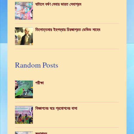
ঘাটালে বর্ষণ সেবায় ভারত সেবাশ্রম
তিলোত্তমার ইহশয্যায় চিরজাগ্রত ডেভিড সাহেব
Random Posts
পরীক্ষা
বিজ্ঞাপনের ঘরে প্রমোশনের বাসা
ক্ষুধামান্দ্য