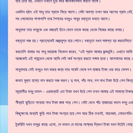
হয়ে চোর হয়, এখানে ওখানে চুরি করে জীবিকানির্বাহ করতে থাকে।
একদিন হঠাৎ ওই সাধু তার গ্রামে ফিরে আসে। সেটা অবশ্য তখন আর আগের গ্রাম নেই
সব লোকেদের পাশাপাশি তার শৈশবের বন্ধুও সাধুর বক্তৃতা শুনতে আসে।
সাধুবাবা তার বন্ধুকে এক নজরেই চিনে ফেলে তাকে কাছে ডেকে নিজের কাছে বসায়।
বক্তৃতা শুরু হয়। প্রত্যেকেই মন্ত্রমুগ্ধ হয়ে শোনে। বক্তৃতা যখন সমাপ্ত হয় করতাল
করতালি থামার পর সাধু মহারাজ নিবেদন করেন, “এই গ্রাম আমার জন্মভূমি। এখানে 
আজকেই এই প্যান্ডেল থেকে আমি সেই অর্থ সংগ্রহ করতে সক্ষম হবো। আপনাদের কাছে
সাধুবাবার সেই বন্ধুও দান করার জন্য তার পকেট থেকে দশ হাজার টাকা বের করে ফেলল।
জনতা মুক্ত হস্তে দান করতে শুরু করল। দু লাখ, পাঁচ লাখ, দশ লাখ টাকা উঠে গেল কিন
সন্ন্যাসীর বন্ধু ভাবল – এরমধ্যেই এত টাকা যখন উঠে গেল তখন আমার এই সামান্য টাক
শীঘ্রই ঝুড়িতে পনেরো লাখ টাকা জমা পড়ে গেল। সেটা দেখে পাঁচ হাজারের বদলে বন্ধু এ
কিছুক্ষণের মধ্যেই কুড়ি লাখ টাকা সংগ্রহ হয়ে গেল আর ঠিক তখনই, আচমকা, লোডশেডি
টুকরিটা যখন বন্ধুর কাছে এলো, সে ভাবল যে দানের লক্ষ্যের দ্বিগুণ টাকা যখন উঠেই গ