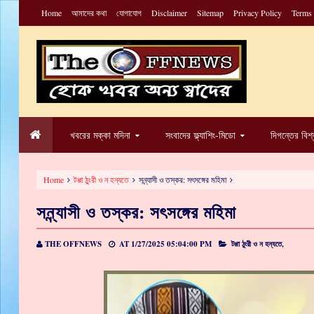
Home
আমাদের কথা
যোগাযোগ
Disclaimer
Sitemap
Privacy Policy
Terms
খবরের মক্কা মদিনা
সংবাদের ফ্ল্যাশিং-মিডো
দিগন্তের বিশ
Home
টপ্পা ঠুংরী ও ন হন্যতে
সন্ন্যাসী ও তস্কর: সৎসঙ্গের মহিমা
সন্ন্যাসী ও তস্কর: সৎসঙ্গের মহিমা
THE OFFNEWS
AT
1/27/2025 05:04:00 PM
টপ্পা ঠুংরী ও ন হন্যতে,