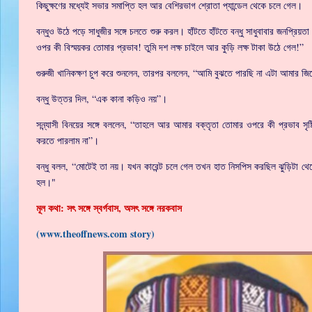
কিছুক্ষণের মধ্যেই সভার সমাপ্তি হল আর বেশিরভাগ শ্রোতা প্যান্ডেল থেকে চলে গেল।
বন্ধুও উঠে পড়ে সাধুজীর সঙ্গে চলতে শুরু করল। হাঁটতে হাঁটতে বন্ধু সাধুবাবার জনপ্র
ওপর কী বিস্ময়কর তোমার প্রভাব! তুমি দশ লক্ষ চাইলে আর কুড়ি লক্ষ টাকা উঠে গেল!”
গুরুজী খানিকক্ষণ চুপ করে শুনলেন, তারপর বললেন, “আমি বুঝতে পারছি না এটা আমার জিজ
বন্ধু উত্তর দিল, “এক কানা কড়িও নয়”।
সন্ন্যাসী বিনয়ের সঙ্গে বললেন, “তাহলে আর আমার বক্তৃতা তোমার ওপরে কী প্রভাব স
করতে পারলাম না”।
বন্ধু বলল, “মোটেই তা নয়। যখন কারেন্ট চলে গেল তখন হাত নিসপিস করছিল ঝুড়িটা থে
হল।"
মূল কথা: সৎ সঙ্গে স্বর্গবাস, অসৎ সঙ্গে নরকবাস
(www.theoffnews.com story)