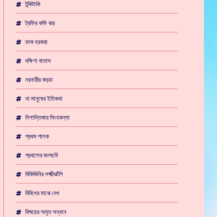
টুকিটাকি
ট্রফির কফি ঝড়
ডাক হরকরা
দক্ষিণা বাতাস
নরনারীর কড়চা
না মানুষের ইতিকথা
নিশান্তিকার সিংহকন্যা
প্রথম পালক
প্রবাসের জলছবি
বিকিকিনির লক্ষ্মীঝাঁপি
বিবিধের মাঝে দেখ
বিষ্ময়ের অমৃত সন্ধান