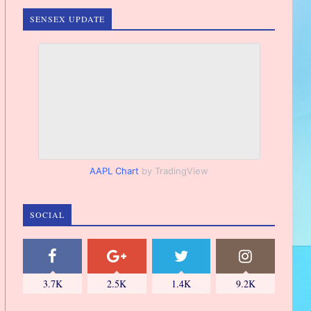
SENSEX UPDATE
AAPL Chart
by TradingView
SOCIAL
3.7K
2.5K
1.4K
9.2K