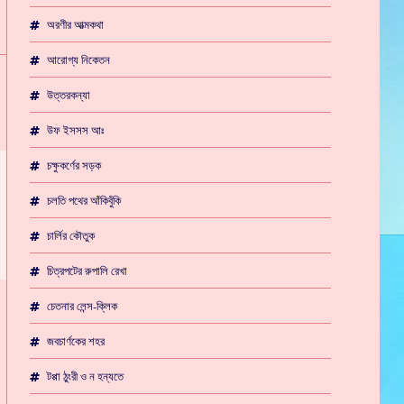
অরণীর আত্মকথা
আরোগ্য নিকেতন
উত্তরকন্যা
উফ ইসসস আঃ
চক্ষুকর্ণের সড়ক
চলতি পথের আঁকিবুঁকি
চার্লির কৌতুক
চিত্রপটের রুপালি রেখা
চেতনার লেন্স-ক্লিক
জবচার্ণকের শহর
টপ্পা ঠুংরী ও ন হন্যতে