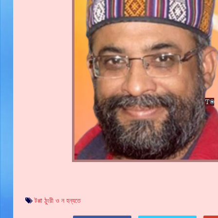
টপ্পা ঠুংরী ও ন হন্যতে