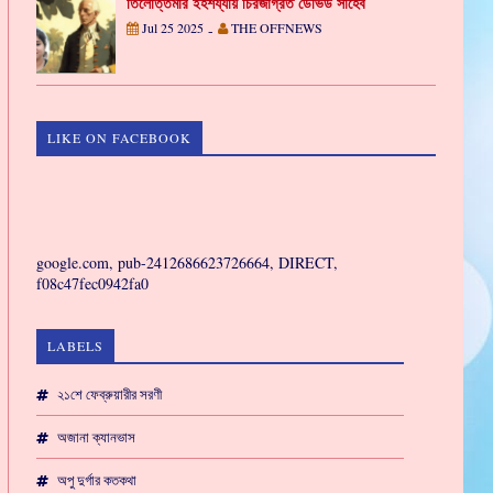
তিলোত্তমার ইহশয্যায় চিরজাগ্রত ডেভিড সাহেব
Jul 25 2025
THE OFFNEWS
-
LIKE ON FACEBOOK
GAMING
google.com, pub-2412686623726664, DIRECT,
f08c47fec0942fa0
LABELS
২১শে ফেব্রুয়ারীর সরণী
অজানা ক্যানভাস
অপু দুর্গার কতকথা