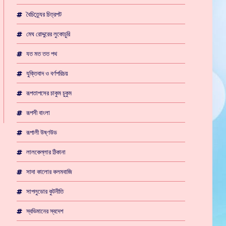
বৈচিত্র্যের চিত্রপট
মেঘ রোদ্দুরের লুকোচুরি
যত মত তত পথ
যুক্তিবাদ ও বর্ণপরিচয়
রূপতাপসের চাকুম চুকুম
রূপসী বাংলা
রূপালী উষ্ণউড
লালকেল্লার ঠিকানা
সাদা কালোর কলমবাজি
সাপলুডোর কুটনীতি
স্বভিমানের স্বদেশ