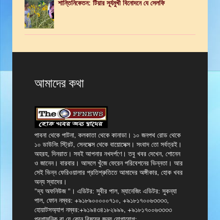
শান্তিনিকেতন: টিয়ার সূর্যমুখী বিনোদনে যে সেলফি
আমাদের কথা
পাবনা থেকে পাটনা, কলকাতা থেকে কানাডা। ১০ জনপথ রোড থেকে
১০ ডাউনিং স্ট্রিট, সেনসেক্স থেকে বায়োসেক্স। সংবাদ তো সর্বত্রই।
অহরহ, দিনরাত। সবই আপনার নখদর্পণে। তবু খবর দেখেন, শোনেন
ও জানেন। বারবার। আসলে খুঁজে ফেরেন পরিবেশনের ভিন্নতা। আর
সেই ভিন্ন ফেরিওয়ালার প্রতিশ্রুতিতে আমাদের অঙ্গীকার, হোক খবর
অন্য স্বাদের।
"দ্য অফনিউজ "। এডিটর: সুবীর পাল, ম্যানেজিং এডিটর: সুকন্যা
পাল, ফোন নম্বর: +৯১৮৯০০০০০৭১০, +৯১৮১৭০০৬৩৩৩৩,
হোয়াটসঅ্যাপ নম্বর:+৯১৯৪৩৪১৮২৯৯৯, +৯১৮১৭০০৬৩৩৩৩
প্রশাসনিক বা যে কোন বিষয়ের জন্য যোগাযোগ: