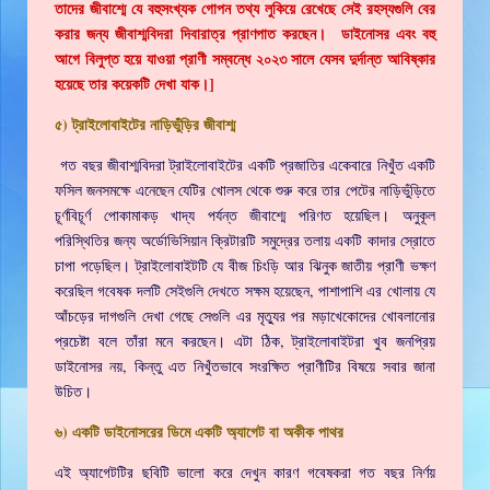
তাদের জীবাশ্মে যে বহুসংখ্যক গোপন তথ্য লুকিয়ে রেখেছে সেই রহস্যগুলি বের
করার জন্য জীবাশ্মবিদরা দিবারাত্র প্রাণপাত করছেন। ডাইনোসর এবং বহু
আগে বিলুপ্ত হয়ে যাওয়া প্রাণী সম্বন্ধে ২০২৩ সালে যেসব দুর্দান্ত আবিষ্কার
হয়েছে তার কয়েকটি দেখা যাক।]
৫) ট্রাইলোবাইটের নাড়িভুঁড়ির জীবাশ্ম
গত বছর জীবাশ্মবিদরা ট্রাইলোবাইটের একটি প্রজাতির একেবারে নিখুঁত একটি
ফসিল জনসমক্ষে এনেছেন যেটির খোলস থেকে শুরু করে তার পেটের নাড়িভুঁড়িতে
চূর্ণবিচূর্ণ পোকামাকড় খাদ্য পর্যন্ত জীবাশ্মে পরিণত হয়েছিল। অনুকূল
পরিস্থিতির জন্য অর্ডোভিসিয়ান ক্রিটারটি সমুদ্রের তলায় একটি কাদার স্রোতে
চাপা পড়েছিল। ট্রাইলোবাইটটি যে বীজ চিংড়ি আর ঝিনুক জাতীয় প্রাণী ভক্ষণ
করেছিল গবেষক দলটি সেইগুলি দেখতে সক্ষম হয়েছেন, পাশাপাশি এর খোলায় যে
আঁচড়ের দাগগুলি দেখা গেছে সেগুলি এর মৃত্যুর পর মড়াখেকোদের খোবলানোর
প্রচেষ্টা বলে তাঁরা মনে করছেন। এটা ঠিক, ট্রাইলোবাইটরা খুব জনপ্রিয়
ডাইনোসর নয়, কিন্তু এত নিখুঁতভাবে সংরক্ষিত প্রাণীটির বিষয়ে সবার জানা
উচিত।
৬) একটি ডাইনোসরের ডিমে একটি অ্যাগেট বা অকীক পাথর
এই অ্যাগেটটির ছবিটি ভালো করে দেখুন কারণ গবেষকরা গত বছর নির্ণয়