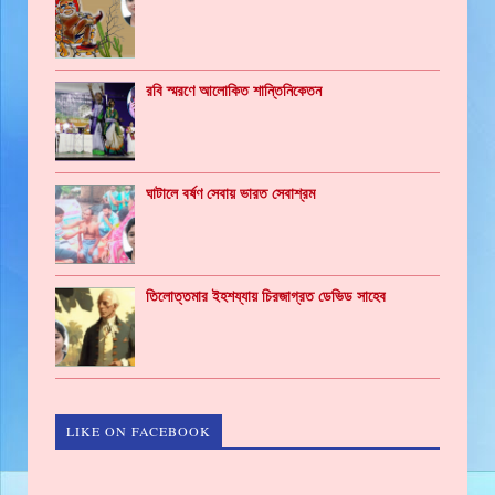
রবি স্মরণে আলোকিত শান্তিনিকেতন
ঘাটালে বর্ষণ সেবায় ভারত সেবাশ্রম
তিলোত্তমার ইহশয্যায় চিরজাগ্রত ডেভিড সাহেব
LIKE ON FACEBOOK