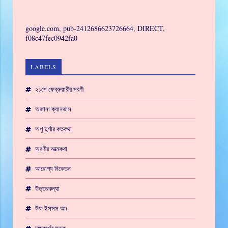
GAMING
google.com, pub-2412686623726664, DIRECT,
f08c47fec0942fa0
LABELS
২১শে ফেব্রুয়ারীর সরণী
অজানা ক্যানভাস
অপু দুর্গার কতকথা
অরণীর আত্মকথা
আরোগ্য নিকেতন
উত্তরকন্যা
উফ ইসসস আঃ
চক্ষুকর্ণের সড়ক