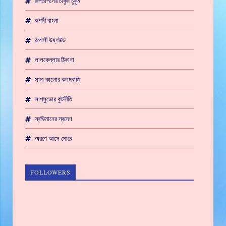
রূপতাপসের চাকুম চুকুম
রূপসী বাংলা
রূপালী উষ্ণউড
লালকেল্লার ঠিকানা
সাদা কালোর কলমবাজি
সাপলুডোর কুটনীতি
স্বভিমানের স্বদেশ
স্মরণে আসে মোরে
FOLLOWERS