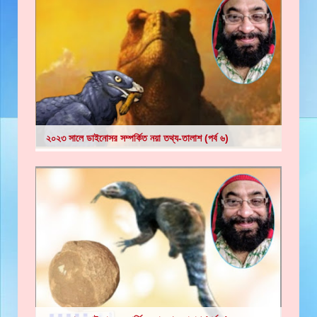
২০২৩ সালে ডাইনোসর সম্পর্কিত নয়া তথ্য-তালাশ (পর্ব ৬)