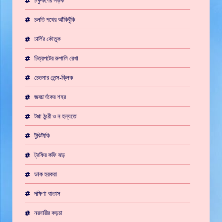
চলতি পথের আঁকিবুঁকি
চার্লির কৌতুক
চিত্রপটের রুপালি রেখা
চেতনার লেন্স-ক্লিক
জবচার্ণকের শহর
টপ্পা ঠুংরী ও ন হন্যতে
টুকিটাকি
ট্রফির কফি ঝড়
ডাক হরকরা
দক্ষিণা বাতাস
নরনারীর কড়চা