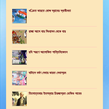
খণ্ডিত ভারতে মোক্ষ স্রাবের স্বাধীনতা
রাজা আসে যায় সিংহাসন থেকে যায়
রবি স্মরণে আলোকিত শান্তিনিকেতন
ঘাটালে বর্ষণ সেবায় ভারত সেবাশ্রম
তিলোত্তমার ইহশয্যায় চিরজাগ্রত ডেভিড সাহেব