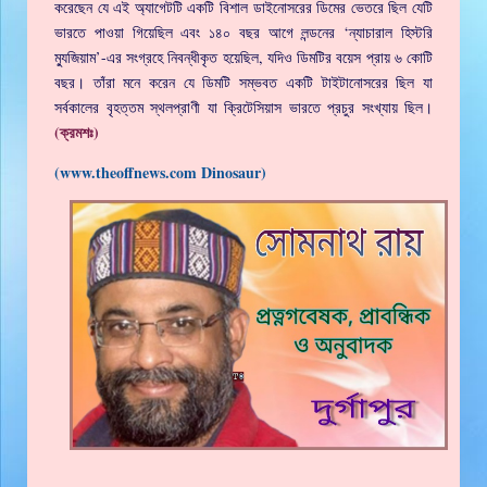
করেছেন যে এই অ্যাগেটটি একটি বিশাল ডাইনোসরের ডিমের ভেতরে ছিল যেটি
ভারতে পাওয়া গিয়েছিল এবং ১৪০ বছর আগে লন্ডনের ‘ন্যাচারাল হিস্টরি
ম্যুজিয়াম’-এর সংগ্রহে নিবন্ধীকৃত হয়েছিল, যদিও ডিমটির বয়েস প্রায় ৬ কোটি
বছর। তাঁরা মনে করেন যে ডিমটি সম্ভবত একটি টাইটানোসরের ছিল যা
সর্বকালের বৃহত্তম স্থলপ্রাণী যা ক্রিটেসিয়াস ভারতে প্রচুর সংখ্যায় ছিল।
(ক্রমশঃ)
(www.theoffnews.com Dinosaur)