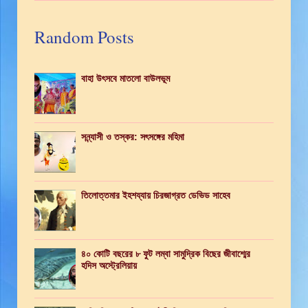
Random Posts
বাহা উৎসবে মাতলো বাউলভূম
সন্ন্যাসী ও তস্কর: সৎসঙ্গের মহিমা
তিলোত্তমার ইহশয্যায় চিরজাগ্রত ডেভিড সাহেব
৪০ কোটি বছরের ৮ ফুট লম্বা সামুদ্রিক বিছের জীবাশ্মের
হদিস অস্ট্রেলিয়ায়