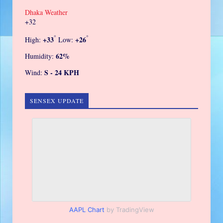
Dhaka Weather
+
32
°
°
+
33
+
26
High:
Low:
62%
Humidity:
S - 24 KPH
Wind:
SENSEX UPDATE
AAPL Chart
by TradingView