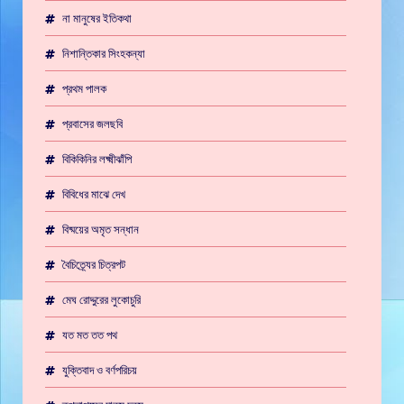
না মানুষের ইতিকথা
নিশান্তিকার সিংহকন্যা
প্রথম পালক
প্রবাসের জলছবি
বিকিকিনির লক্ষ্মীঝাঁপি
বিবিধের মাঝে দেখ
বিষ্ময়ের অমৃত সন্ধান
বৈচিত্র্যের চিত্রপট
মেঘ রোদ্দুরের লুকোচুরি
যত মত তত পথ
যুক্তিবাদ ও বর্ণপরিচয়