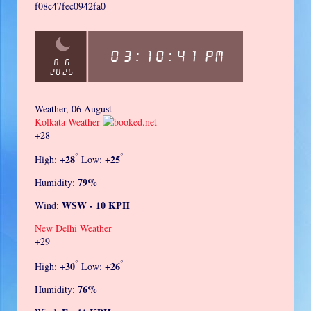
f08c47fec0942fa0
Weather, 06 August
Kolkata Weather
+
28
°
°
+
28
+
25
High:
Low:
79%
Humidity:
WSW - 10 KPH
Wind:
New Delhi Weather
+
29
°
°
+
30
+
26
High:
Low:
76%
Humidity: