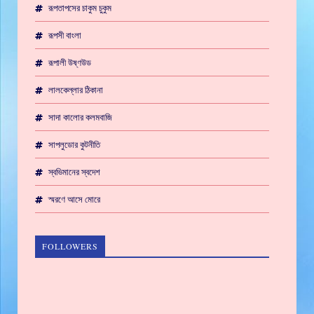
রূপতাপসের চাকুম চুকুম
রূপসী বাংলা
রূপালী উষ্ণউড
লালকেল্লার ঠিকানা
সাদা কালোর কলমবাজি
সাপলুডোর কুটনীতি
স্বভিমানের স্বদেশ
স্মরণে আসে মোরে
FOLLOWERS