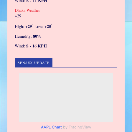
E - 11 KPH
Wind:
Dhaka Weather
+
29
°
°
+
29
+
25
High:
Low:
80%
Humidity:
S - 16 KPH
Wind:
SENSEX UPDATE
AAPL Chart
by TradingView