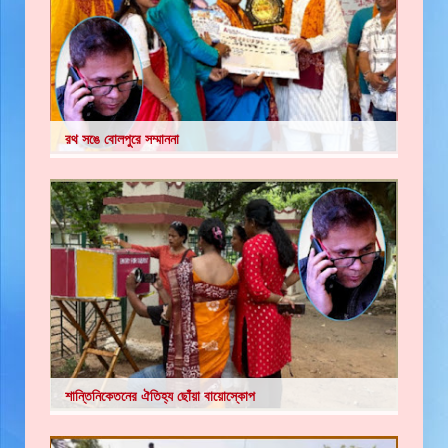
রথ সঙে বোলপুরে সম্মাননা
শান্তিনিকেতনের ঐতিহ্য ছোঁয়া বায়োস্কোপ