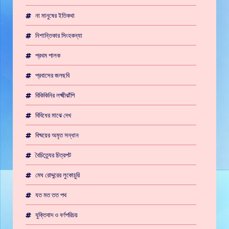
না মানুষের ইতিকথা
নিশান্তিকার সিংহকন্যা
প্রথম পালক
প্রবাসের জলছবি
বিকিকিনির লক্ষ্মীঝাঁপি
বিবিধের মাঝে দেখ
বিষ্ময়ের অমৃত সন্ধান
বৈচিত্র্যের চিত্রপট
মেঘ রোদ্দুরের লুকোচুরি
যত মত তত পথ
যুক্তিবাদ ও বর্ণপরিচয়