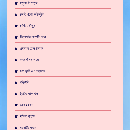
চক্ষুকর্ণের সড়ক
চলতি পথের আঁকিবুঁকি
চার্লির কৌতুক
চিত্রপটের রুপালি রেখা
চেতনার লেন্স-ক্লিক
জবচার্ণকের শহর
টপ্পা ঠুংরী ও ন হন্যতে
টুকিটাকি
ট্রফির কফি ঝড়
ডাক হরকরা
দক্ষিণা বাতাস
নরনারীর কড়চা