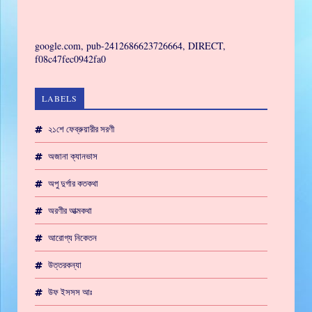
GAMING
google.com, pub-2412686623726664, DIRECT,
f08c47fec0942fa0
LABELS
২১শে ফেব্রুয়ারীর সরণী
অজানা ক্যানভাস
অপু দুর্গার কতকথা
অরণীর আত্মকথা
আরোগ্য নিকেতন
উত্তরকন্যা
উফ ইসসস আঃ