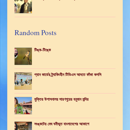
Random Posts
টিঙ্ক-টিঙ্কে
প্যান কার্ডের ট্র্যাকিংহীন টিডিএস আদতে ফাঁকা কলসি
মুক্তির উপাসনালয় সারণপুরের হনুমান মন্দির
সংঙ্কটের মেঘ ঘনীভূত বাংলাদেশের আকাশে