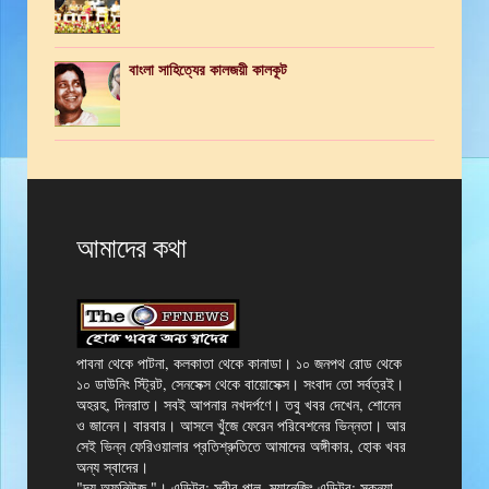
বাংলা সাহিত্যের কালজয়ী কালকূট
আমাদের কথা
পাবনা থেকে পাটনা, কলকাতা থেকে কানাডা। ১০ জনপথ রোড থেকে
১০ ডাউনিং স্ট্রিট, সেনসেক্স থেকে বায়োসেক্স। সংবাদ তো সর্বত্রই।
অহরহ, দিনরাত। সবই আপনার নখদর্পণে। তবু খবর দেখেন, শোনেন
ও জানেন। বারবার। আসলে খুঁজে ফেরেন পরিবেশনের ভিন্নতা। আর
সেই ভিন্ন ফেরিওয়ালার প্রতিশ্রুতিতে আমাদের অঙ্গীকার, হোক খবর
অন্য স্বাদের।
"দ্য অফনিউজ "। এডিটর: সুবীর পাল, ম্যানেজিং এডিটর: সুকন্যা