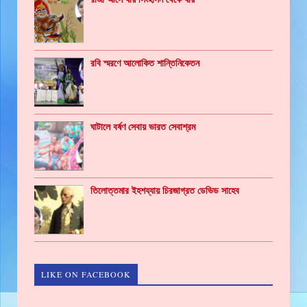
রবি স্মরণে আলোকিত শান্তিনিকেতন
ঘাটালে বর্ষণ সেবায় ভারত সেবাশ্রম
তিলোত্তমার ইহশয্যায় চিরজাগ্রত ডেভিড সাহেব
LIKE ON FACEBOOK