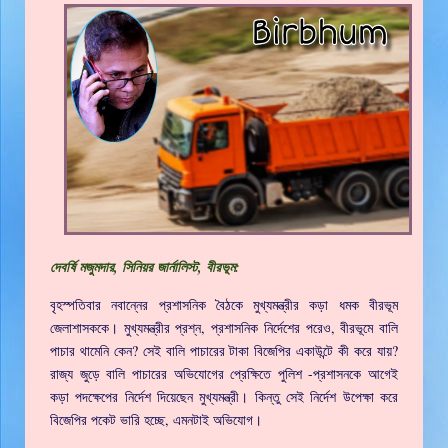
দেবর্ষি মজুমদার, সিনিয়র জার্নালিস্ট, বীরভূম:
বৃহস্পতিবার নবান্নের প্রশাসনিক বৈঠকে মুখ্যমন্ত্রীর কড়া ধমক বীরভূম
জেলাশাসককে। মুখ্যমন্ত্রীর প্রশ্ন, প্রশাসনিক নির্দেশের পরেও, বীরভূমে বালি
পাচার থামেনি কেন? সেই বালি পাচারের টাকা বিজেপির একাউন্টে কী করে যায়?
রাজ্য জুড়ে বালি পাচারের অভিযোগের প্রেক্ষিতে পুলিশ -প্রশাসনকে আগেই
কড়া পদক্ষেপের নির্দেশ দিয়েছেন মুখ্যমন্ত্রী। কিন্তু সেই নির্দেশ উপেক্ষা করে
বিজেপির পকেট ভারি হচ্ছে, এমনটাই অভিযোগ।