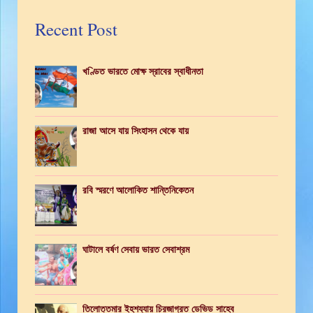
Recent Post
খণ্ডিত ভারতে মোক্ষ স্রাবের স্বাধীনতা
রাজা আসে যায় সিংহাসন থেকে যায়
রবি স্মরণে আলোকিত শান্তিনিকেতন
ঘাটালে বর্ষণ সেবায় ভারত সেবাশ্রম
তিলোত্তমার ইহশয্যায় চিরজাগ্রত ডেভিড সাহেব