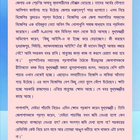
জেলায় এক শ্রেণির অসাধু ব্যবসায়ীদের দৌরাত্ম বেড়েছে। তাদের অর্থের দৌলতে
আলিশান কার্যালয় গড়ে উঠেছে জেলার গুরুত্বপূর্ণ শহর গুলোতে। এসব নিয়ে
বিজেপির অন্দরেও প্রশ্ন উঠেছে। বিজেপির এক জেলা সভাপতির সম্বন্ধে
বিজেপির এক বহিষ্কৃত নেতা অনিল সিং খোলাখুলি সমাজ মাধ্যমে তার প্রদিবাদ
করেছেন। একটি মণ্ডলের নাম বিভিন্ন মহল থেকে উঠে আসছে। মুখ্যমন্ত্রী
অভিযোগ করেন, ‘কিছু আইসি-ও যা ইচ্ছে করে বেড়াচ্ছেন। কী করছেন
দুবরাজপুর, সিউড়ি, মহম্মদবাজারের আইসি? ওঁরা কী ভাবেন কিছুই আমার নজরে
নেই? আমি সবরকম খবর রাখি। মানুষের জন্য কাজ না করলে রেয়াত করা হবে
না।’ বৃহস্পতিবার নবান্নের প্রশাসনিক বৈঠকে বীরভূমের জেলাশাসককে
রীতিমতো ধমক দিয়ে মুখ্যমন্ত্রী মমতা বন্দ্যোপাধ্যায় বলেন, সবচেয়ে বেশি বালি
পাচার ওখান থেকেই হচ্ছে। এছাড়াও নলহাটিতেও বিজেপি ও মাফিয়া আঁতাত
গড়ে উঠেছে। এর ফলে বিজেপির বেশ কিছু নেতা ফুলে ফেঁপে উঠেছেন। ক্ষতি
হচ্ছে সরকারি রাজস্বের। এনিয়ে মানুষের ক্ষোভ আছে। সে খবর মুখ্যমন্ত্রীর
কাছে আছে।
পাশাপাশি, দেউচা পাঁচামি নিয়েও এদিন ক্ষোভ প্রকাশ করেন মুখ্যমন্ত্রী। তিনি
জেলাশাসককে প্রশ্ন করেন, ‘দেউচা পাচামির যখন জমি নেওয়া হলো কেন
খাপছাড়া খাপছাড়া নেওয়া হল? কেন সংলগ্ন জমি দেখা হলো না? সরকারের
রেভিনিউ কেউ নিয়ে চলে যাবে আর তোমরা আঙুল গুটিয়ে বসে থাকবে এটা চলবে
না।’