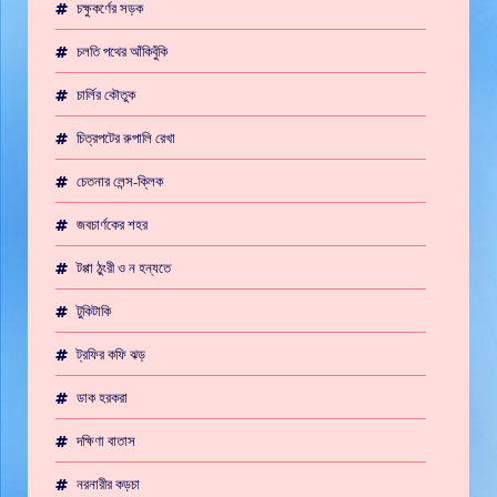
চক্ষুকর্ণের সড়ক
চলতি পথের আঁকিবুঁকি
চার্লির কৌতুক
চিত্রপটের রুপালি রেখা
চেতনার লেন্স-ক্লিক
জবচার্ণকের শহর
টপ্পা ঠুংরী ও ন হন্যতে
টুকিটাকি
ট্রফির কফি ঝড়
ডাক হরকরা
দক্ষিণা বাতাস
নরনারীর কড়চা