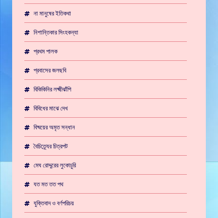
না মানুষের ইতিকথা
নিশান্তিকার সিংহকন্যা
প্রথম পালক
প্রবাসের জলছবি
বিকিকিনির লক্ষ্মীঝাঁপি
বিবিধের মাঝে দেখ
বিষ্ময়ের অমৃত সন্ধান
বৈচিত্র্যের চিত্রপট
মেঘ রোদ্দুরের লুকোচুরি
যত মত তত পথ
যুক্তিবাদ ও বর্ণপরিচয়