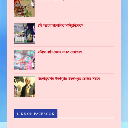
রবি স্মরণে আলোকিত শান্তিনিকেতন
ঘাটালে বর্ষণ সেবায় ভারত সেবাশ্রম
তিলোত্তমার ইহশয্যায় চিরজাগ্রত ডেভিড সাহেব
LIKE ON FACEBOOK