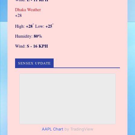
Dhaka Weather
+
28
°
°
+
28
+
25
High:
Low:
80%
Humidity:
S - 16 KPH
Wind:
SENSEX UPDATE
AAPL Chart
by TradingView