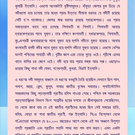
কুমারী ইত্যাদি। এগুলো অনেকটাই বৃষ্টিসম্বৃদ্ধ। বাঁকুড়া জেলার বুক চিড়ে যে
নদীগুলো বয়ে চলেছে তার মধ্যে প্রায় উত্তর সীমানা বরাবর যে নদীটি রয়েছে
সেটি হ’ল দামোদর। জেলার মাঝ বরাবর রয়েছে দ্বারকেশ্বর। এর প্রায়
সমান্তরাল ভাবে বয়ে চলেছে শিলাবতী বা শিলাই। শিলাবতী আবার
দ্বারকেশ্বরের সাথে যুক্ত। তার দক্ষিণে কংশাবতী। দ্বারকেশ্বর, শিলাবতী,
মুণ্ডেশ্বরী রূপনারায়ণের সাথে যুক্ত হয়ে হুগলি নদীতে যুক্ত হয়েছে। আবার
কংসাবতী হলদী নদীর সাথে যুক্ত হয়ে হুগলি নদীতে যুক্ত হয়েছে। এগুলো বেশির
ভাগই পশ্চিমের পাহাড়ী নদী। বৃষ্টির জলে এরা তেড়ে ফুড়ে ওঠে। গ্রীষ্মে এদের
খাতে বালির চর জেগে ওঠে। নদী হয়ে যায় প্রায় শুষ্ক আর সরু। এছাড়াও
রয়েছে কিছু শাখা নদী যেমন, গন্ধেশ্বরী, কুখরা, বিরাই ইত্যাদি।
এ ধরণের নদী সম্বৃদ্ধ অঞ্চলে যে ধরণের বনভূমি তৈরি হয়েছিল সেখানে ছিল শাল,
পলাশ, মহুয়া, কেন্দ, কুসুম, গামার জাতীয় বৃক্ষের সমাহার। প্লাইস্টোসিন
সময়কালের কিছু স্তন্যপায়ী প্রাণীর হদিস পাওয়া গেছে। পশ্চিম বঙ্গ সরকারের
প্রত্নতাত্ত্বিক বিভাগ বিংশ শতাব্দীর ছয়ের দশকে যে জীবাশ্মগুলো পেয়েছিলেন,
তা থেকে জানা যায় যে এই জাতীয় প্রাণীদের মধ্যে ছিল সেই সময়ের হাতি,
মহিষ, ঘোড়া বা গাধা জাতীয় প্রাণী, গরু ইত্যাদি। সি১৪ বিশ্লেষণ থেকে
পণ্ডিতেরা বলেছেন যে ৪০,০০০ বছরেরও আগে থেকে এই সব অঞ্চলে বিলুপ্ত
হস্তী প্রজাতি এবং প্রাচীন গবাদি পশুর মত পশু বাস করত। এমন একটা
পরিবেশ যে প্রাচীন মানুষের বসবাস করার পক্ষে সুবিধাজনক হবে সেটা সহজেই