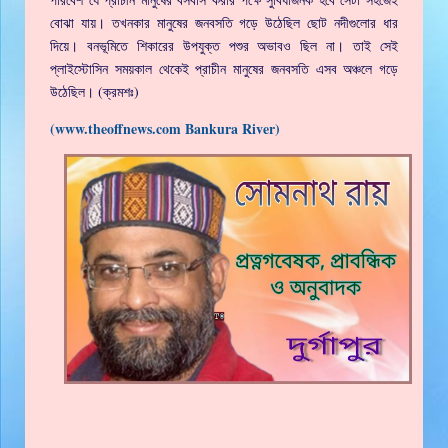
বোঝা যায়। তখনকার মানুষের জনবসতি গড়ে উঠেছিল ছোট নদীগুলোর ধার
দিয়ে। বনভূমিতে শিকারের উপযুক্ত পশুর অভাবও ছিল না। তাই সেই
প্লাইস্টোসিন সময়কাল থেকেই প্রাচীন মানুষের জনবসতি এসব অঞ্চলে গড়ে
উঠেছিল। (ক্রমশঃ)
(www.theoffnews.com Bankura River)