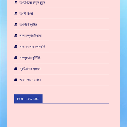
রূপতাপসের চাকুম চুকুম
রূপসী বাংলা
রূপালী উষ্ণউড
লালকেল্লার ঠিকানা
সাদা কালোর কলমবাজি
সাপলুডোর কুটনীতি
স্বভিমানের স্বদেশ
স্মরণে আসে মোরে
FOLLOWERS