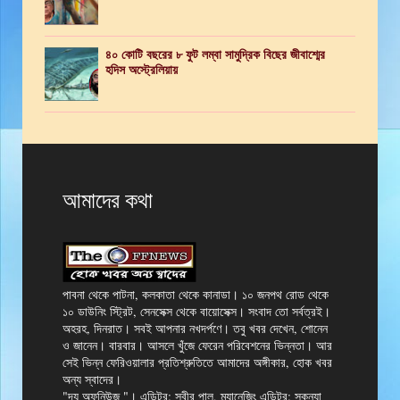
৪০ কোটি বছরের ৮ ফুট লম্বা সামুদ্রিক বিছের জীবাশ্মের
হদিস অস্ট্রেলিয়ায়
আমাদের কথা
পাবনা থেকে পাটনা, কলকাতা থেকে কানাডা। ১০ জনপথ রোড থেকে
১০ ডাউনিং স্ট্রিট, সেনসেক্স থেকে বায়োসেক্স। সংবাদ তো সর্বত্রই।
অহরহ, দিনরাত। সবই আপনার নখদর্পণে। তবু খবর দেখেন, শোনেন
ও জানেন। বারবার। আসলে খুঁজে ফেরেন পরিবেশনের ভিন্নতা। আর
সেই ভিন্ন ফেরিওয়ালার প্রতিশ্রুতিতে আমাদের অঙ্গীকার, হোক খবর
অন্য স্বাদের।
"দ্য অফনিউজ "। এডিটর: সুবীর পাল, ম্যানেজিং এডিটর: সুকন্যা