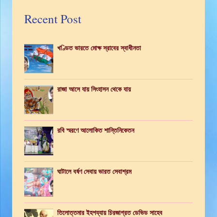
Recent Post
খণ্ডিত ভারতে মোক্ষ স্রাবের স্বাধীনতা
রাজা আসে যায় সিংহাসন থেকে যায়
রবি স্মরণে আলোকিত শান্তিনিকেতন
ঘাটালে বর্ষণ সেবায় ভারত সেবাশ্রম
তিলোত্তমার ইহশয্যায় চিরজাগ্রত ডেভিড সাহেব