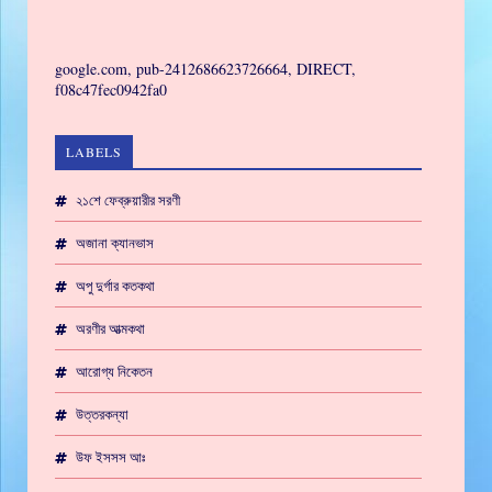
GAMING
google.com, pub-2412686623726664, DIRECT,
f08c47fec0942fa0
LABELS
২১শে ফেব্রুয়ারীর সরণী
অজানা ক্যানভাস
অপু দুর্গার কতকথা
অরণীর আত্মকথা
আরোগ্য নিকেতন
উত্তরকন্যা
উফ ইসসস আঃ