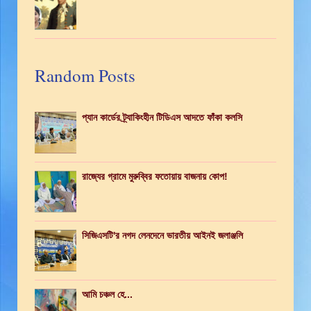
Random Posts
প্যান কার্ডের ট্র্যাকিংহীন টিডিএস আদতে ফাঁকা কলসি
রাজ্যের গ্রামে মুরুব্বির ফতোয়ায় বাজনায় কোপ!
সিজিএসটি'র নগদ লেনদেনে ভারতীয় আইনই জলাঞ্জলি
আমি চঞ্চল হে...