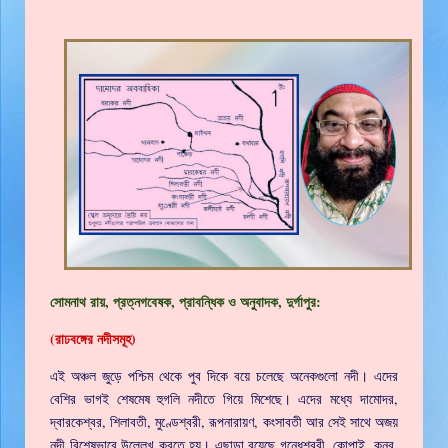
সোমনাথ রায়, প্রত্নগবেষক, প্রাবন্ধিক ও অনুবাদক, দুর্গাপুর:
(রাঢবঙ্গের নদীসমূহ)
এই অঞ্চল জুড়ে পশ্চিম থেকে পুব দিকে বয়ে চলেছে অনেকগুলো নদী। এদের
বেশির ভাগই শেষমেষ হুগলি নদীতে গিয়ে মিশেছে। এদের মধ্যে দামোদর,
দ্বারকেশ্বর, শিলাবতী, মুণ্ডেশ্বরী, রূপনারায়ণ, কংসাবতী আর সেই সাথে অজয়
নদী বিশেষভাবে উল্লেখ করতে হয়। এছাড়া রয়েছে গন্ধেশ্বরী, কোপাই, কুনুর,