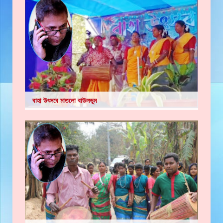
বাহা উৎসবে মাতলো বাউলভূম