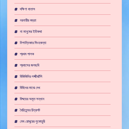
দক্ষিণা বাতাস
নরনারীর কড়চা
না মানুষের ইতিকথা
নিশান্তিকার সিংহকন্যা
প্রথম পালক
প্রবাসের জলছবি
বিকিকিনির লক্ষ্মীঝাঁপি
বিবিধের মাঝে দেখ
বিষ্ময়ের অমৃত সন্ধান
বৈচিত্র্যের চিত্রপট
মেঘ রোদ্দুরের লুকোচুরি