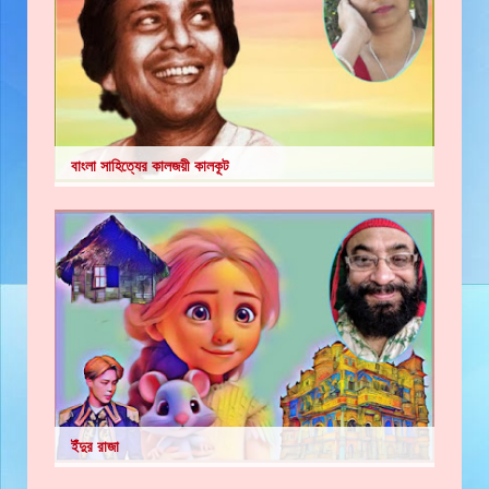
বাংলা সাহিত্যের কালজয়ী কালকূট
ইঁদুর রাজা