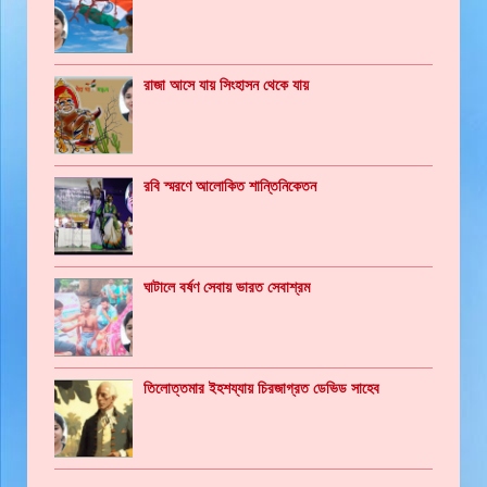
রাজা আসে যায় সিংহাসন থেকে যায়
রবি স্মরণে আলোকিত শান্তিনিকেতন
ঘাটালে বর্ষণ সেবায় ভারত সেবাশ্রম
তিলোত্তমার ইহশয্যায় চিরজাগ্রত ডেভিড সাহেব