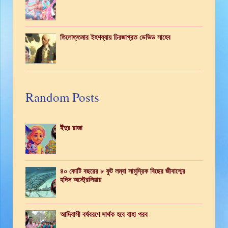
তিলোত্তমার ইহশয্যায় চিরজাগ্রত ডেভিড সাহেব
Random Posts
ইঁদুর রাজা
৪০ কোটি বছরের ৮ ফুট লম্বা সামুদ্রিক বিছের জীবাশ্মের
হদিস অস্ট্রেলিয়ায়
আদিবাসী বর্ষবরণে সার্থক হবে বাহা পরব