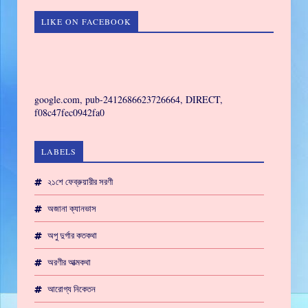
LIKE ON FACEBOOK
GAMING
google.com, pub-2412686623726664, DIRECT,
f08c47fec0942fa0
LABELS
২১শে ফেব্রুয়ারীর সরণী
অজানা ক্যানভাস
অপু দুর্গার কতকথা
অরণীর আত্মকথা
আরোগ্য নিকেতন