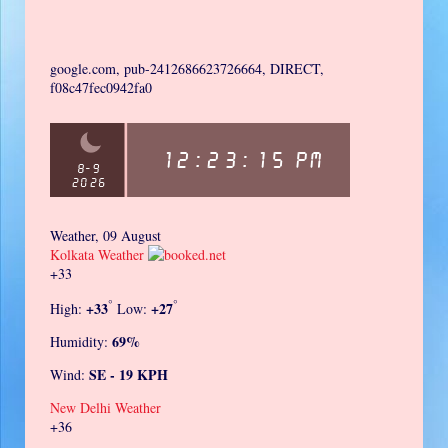
google.com, pub-2412686623726664, DIRECT,
f08c47fec0942fa0
Weather, 09 August
Kolkata Weather
+
33
°
°
+
33
+
27
High:
Low:
69%
Humidity:
SE - 19 KPH
Wind:
New Delhi Weather
+
36