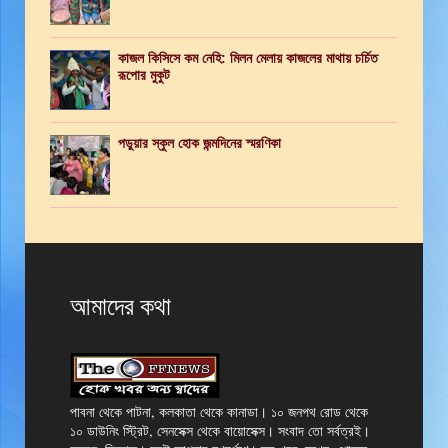
কাজল কিসিসে কম নেহি: মিলন মেলায় কাজলের মাথায় চর্চিত
রূপোর মুকুট
পড়ুয়ার স্কুল হোক জন্মদিনের স্মরণিকা
আমাদের কথা
পাবনা থেকে পাটনা, কলকাতা থেকে কানাডা। ১০ জনপথ রোড থেকে
১০ ডাউনিং স্ট্রিট, সেনসেক্স থেকে বায়োসেক্স। সংবাদ তো সর্বত্রই।