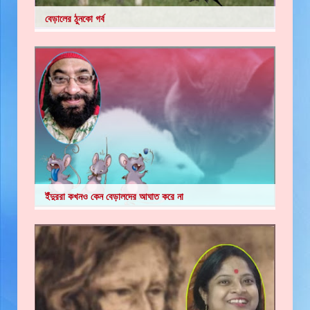
বেড়ালের ঠুনকো গর্ব
ইঁদুররা কখনও কেন বেড়ালদের আঘাত করে না