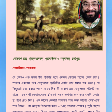
সোমনাথ রায়, প্রত্নগবেষক, প্রাবন্ধিক ও অনুবাদক, দুর্গাপুর:
সোমালিয়ার লোককথা
সে কোনও এক সময়ে ইনা হাগদার বলে একজন লোকের অনেক ভেড়া ছিল।
তারপর একসময় তার ভেড়াগুলো প্রতিদিন একটা করে মরতে শুরু করল। সে
কিছুতেই বের করতে পারল না যে ঠিক কী কারণে তার ভেড়াগুলো পটাপট মরে
যাচ্ছে। সে বাকী ভেড়াগুলোকে দু’ভাগে সমান সংখ্যায় ভাগ করে একটা বেড়ার
দু’পাশে রেখে দিল। এক ভাগের ভেড়ারা আল্লার আর অন্য ভাগের ভেড়াগুলো
তার নিজের। সে আল্লার উদ্দেশ্যে বলল – “এই পশুগুলো তোমার। তুমি চাইলে
এগুলোকে মারতে পার। কিন্তু আমার পশুগুলোকে রেহাই দাও”। পরের দিন