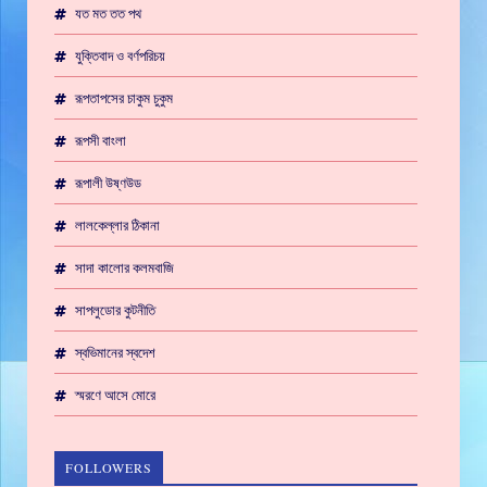
যত মত তত পথ
যুক্তিবাদ ও বর্ণপরিচয়
রূপতাপসের চাকুম চুকুম
রূপসী বাংলা
রূপালী উষ্ণউড
লালকেল্লার ঠিকানা
সাদা কালোর কলমবাজি
সাপলুডোর কুটনীতি
স্বভিমানের স্বদেশ
স্মরণে আসে মোরে
FOLLOWERS