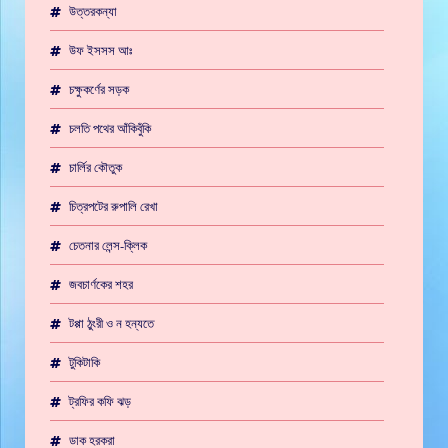
উত্তরকন্যা
উফ ইসসস আঃ
চক্ষুকর্ণের সড়ক
চলতি পথের আঁকিবুঁকি
চার্লির কৌতুক
চিত্রপটের রুপালি রেখা
চেতনার লেন্স-ক্লিক
জবচার্ণকের শহর
টপ্পা ঠুংরী ও ন হন্যতে
টুকিটাকি
ট্রফির কফি ঝড়
ডাক হরকরা