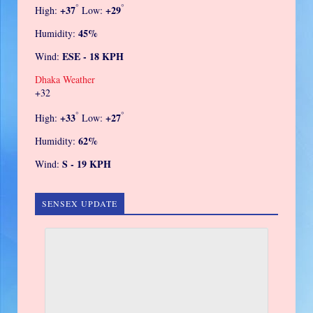
°
°
+
37
+
29
High:
Low:
45%
Humidity:
ESE - 18 KPH
Wind:
Dhaka Weather
+
32
°
°
+
33
+
27
High:
Low:
62%
Humidity:
S - 19 KPH
Wind:
SENSEX UPDATE