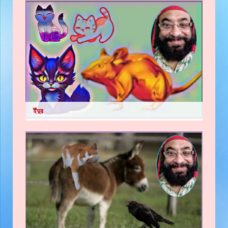
ইঁদুর