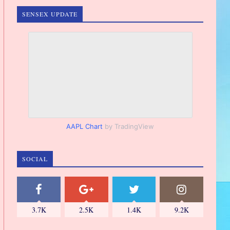
SENSEX UPDATE
AAPL Chart
by TradingView
SOCIAL
3.7K
2.5K
1.4K
9.2K