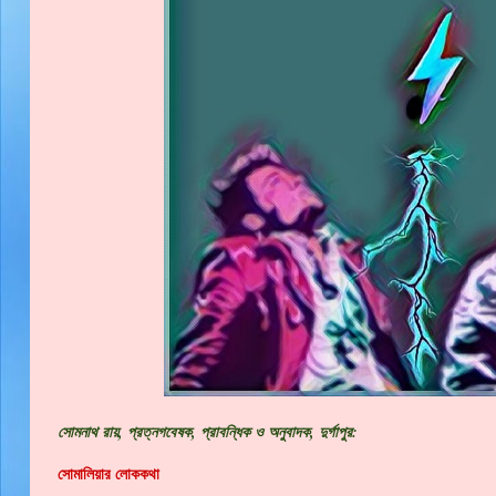
সোমনাথ রায়, প্রত্নগবেষক, প্রাবন্ধিক ও অনুবাদক, দুর্গাপুর:
সোমালিয়ার লোককথা