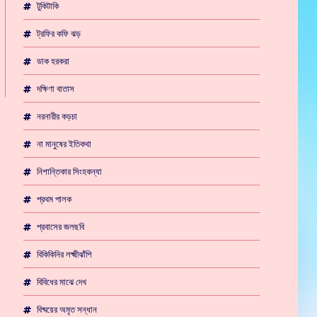
টুকিটাকি
ট্রফির কফি ঝড়
ডাক হরকরা
দক্ষিণা বাতাস
নরনারীর কড়চা
না মানুষের ইতিকথা
নিশান্তিকার সিংহকন্যা
প্রথম পালক
প্রবাসের জলছবি
বিকিকিনির লক্ষ্মীঝাঁপি
বিবিধের মাঝে দেখ
বিষ্ময়ের অমৃত সন্ধান