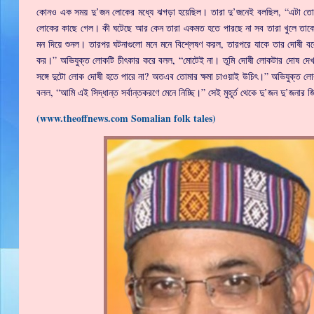
কোনও এক সময় দু’জন লোকের মধ্যে ঝগড়া হয়েছিল। তারা দু’জনেই বলছিল, “এটা ত
লোকের কাছে গেল। কী ঘটেছে আর কেন তারা একমত হতে পারছে না সব তারা খুলে তাকে 
মন দিয়ে শুনল। তারপর ঘটনাগুলো মনে মনে বিশ্লেষণ করল, তারপরে যাকে তার দোষী বল
কর।” অভিযুক্ত লোকটি চীৎকার করে বলল, “মোটেই না। তুমি দোষী লোকটার দোষ দে
সঙ্গে দুটো লোক দোষী হতে পারে না? অতএব তোমার ক্ষমা চাওয়াই উচিৎ।” অভিযুক্ত লো
বলল, “আমি এই সিদ্ধান্ত সর্বান্তকরণে মেনে নিচ্ছি।” সেই মুহূর্ত থেকে দু’জন দু’জনার
(www.theoffnews.com Somalian folk tales)