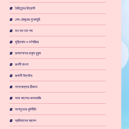
বৈচিত্র্যের চিত্রপট
মেঘ রোদ্দুরের লুকোচুরি
যত মত তত পথ
যুক্তিবাদ ও বর্ণপরিচয়
রূপতাপসের চাকুম চুকুম
রূপসী বাংলা
রূপালী উষ্ণউড
লালকেল্লার ঠিকানা
সাদা কালোর কলমবাজি
সাপলুডোর কুটনীতি
স্বভিমানের স্বদেশ