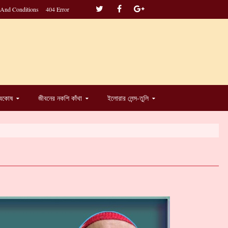
 And Conditions
404 Error
্বকোষ
জীবনের নকশি কাঁথা
ইলোরার লেন্স-তুলি