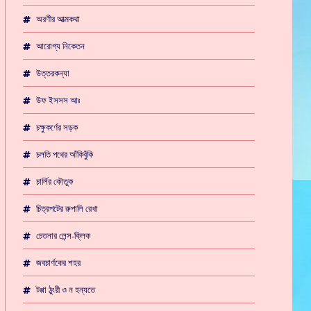
অরণীর আত্মকথা
আরোগ্য নিকেতন
উত্তরকন্যা
উফ ইসসস আঃ
চক্ষুকর্ণের সড়ক
চলতি পথের আঁকিবুঁকি
চার্লির কৌতুক
চিত্রপটের রুপালি রেখা
চেতনার লেন্স-ক্লিক
জবচার্ণকের শহর
টপ্পা ঠুংরী ও ন হন্যতে