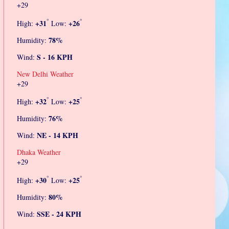
+
29
°
°
+
31
+
26
High:
Low:
78%
Humidity:
S - 16 KPH
Wind:
New Delhi Weather
+
29
°
°
+
32
+
25
High:
Low:
76%
Humidity:
NE - 14 KPH
Wind:
Dhaka Weather
+
29
°
°
+
30
+
25
High:
Low:
80%
Humidity:
SSE - 24 KPH
Wind: