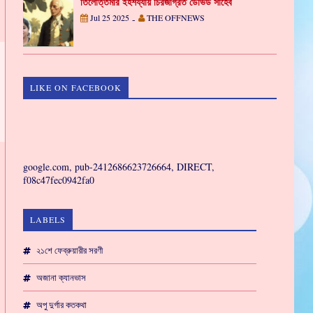
তিলোত্তমার ইহশয্যায় চিরজাগ্রত ডেভিড সাহেব
Jul 25 2025
THE OFFNEWS
-
LIKE ON FACEBOOK
GAMING
google.com, pub-2412686623726664, DIRECT,
f08c47fec0942fa0
LABELS
২১শে ফেব্রুয়ারীর সরণী
অজানা ক্যানভাস
অপু দুর্গার কতকথা