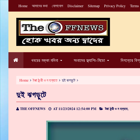
Home
আমাদের কথা
যোগাযোগ
Disclaimer
Sitemap
Privacy Policy
Terms
খবরের মক্কা মদিনা
সংবাদের ফ্ল্যাশিং-মিডো
দিগন্তের বিশ
Home
টপ্পা ঠুংরী ও ন হন্যতে
দুই ঝগড়ুটে
দুই ঝগড়ুটে
THE OFFNEWS
AT
11/23/2024 12:54:00 PM
টপ্পা ঠুংরী ও ন হন্যতে,