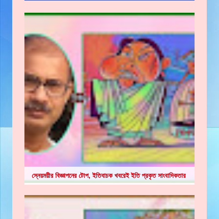
স্নেয়ময়ীর বিজ্ঞাপনের টোপ, ইতিবাচক খবরেই ইতি প্রকৃত সাংবাদিকতার