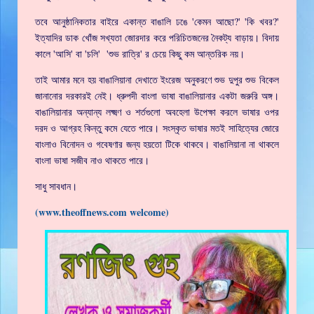
তবে আনুষ্ঠানিকতার বাইরে একান্ত বাঙালি ঢঙে 'কেমন আছো?' 'কি খবর?'
ইত্যাদির ডাক খোঁজ সখ্যতা জোরদার করে পরিচিতজনের নৈকট্য বাড়ায়। বিদায়
কালে 'আসি' বা 'চলি' 'শুভ রাত্রি' র চেয়ে কিছু কম আন্তরিক নয়।
তাই আমার মনে হয় বাঙালিয়ানা দেখাতে ইংরেজ অনুকরণে শুভ দুপুর শুভ বিকেল
জানানোর দরকারই নেই। ধ্রুপদী বাংলা ভাষা বাঙালিয়ানার একটা জরুরি অঙ্গ।
বাঙালিয়ানার অন্যান্য লক্ষ্মণ ও শর্তগুলো অবহেলা উপেক্ষা করলে ভাষার ওপর
দরদ ও আগ্রহ কিন্তু কমে যেতে পারে। সংস্কৃত ভাষার মতই সাহিত্যের জোরে
বাংলাও বিনোদন ও গবেষণার জন্য হয়তো টিকে থাকবে। বাঙালিয়ানা না থাকলে
বাংলা ভাষা সজীব নাও থাকতে পারে।
সাধু সাবধান।
(www.theoffnews.com welcome)