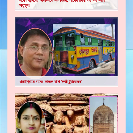
এযেন প্রসবের অলিম্পিকে স্বর্ণবিজয়, আদেখলাপনা বাঙালির মহান
মাতৃত্ব!
ধানাইগ্রামে বাসের আদলে বাসা 'লক্ষ্মী ট্র্যাভেলস'