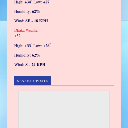
°
°
+
34
+
27
High:
Low:
62%
Humidity:
SE - 18 KPH
Wind:
Dhaka Weather
+
32
°
°
+
33
+
26
High:
Low:
62%
Humidity:
S - 24 KPH
Wind:
SENSEX UPDATE