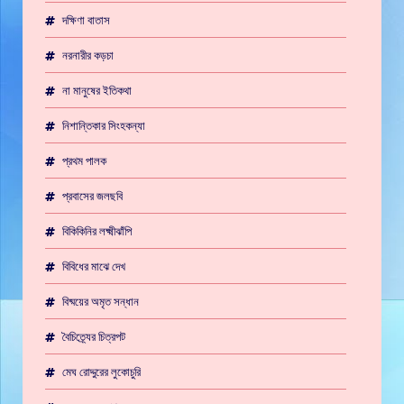
দক্ষিণা বাতাস
নরনারীর কড়চা
না মানুষের ইতিকথা
নিশান্তিকার সিংহকন্যা
প্রথম পালক
প্রবাসের জলছবি
বিকিকিনির লক্ষ্মীঝাঁপি
বিবিধের মাঝে দেখ
বিষ্ময়ের অমৃত সন্ধান
বৈচিত্র্যের চিত্রপট
মেঘ রোদ্দুরের লুকোচুরি