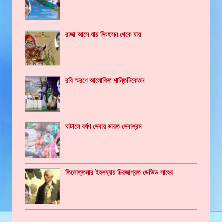
রাজা আসে যায় সিংহাসন থেকে যায়
রবি স্মরণে আলোকিত শান্তিনিকেতন
ঘাটালে বর্ষণ সেবায় ভারত সেবাশ্রম
তিলোত্তমার ইহশয্যায় চিরজাগ্রত ডেভিড সাহেব