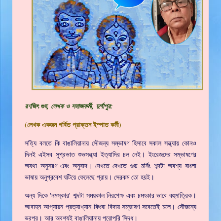
রণজিৎ গুহ, লেখক ও সমাজকর্মী, দুর্গাপুর:
(লেখক একজন গর্বিত প্রাক্তন ইস্পাত কর্মী)
সত্যি বলতে কি বাঙালিয়ানায় সৌজন্য সম্ভাষণ হিসাবে সকাল সন্ধ্যায় কোনও
দিনই এইসব সুপ্রভাত শুভসন্ধ্যা ইত্যাদির চল নেই। ইংরেজদের সম্ভাষণের
অযথা অনুসরণ এবং অনুবাদ। দেখতে দেখতে গুড মর্নিং শব্দটা অবশ্য বাংলা
ভাষায় অনুপ্রবেশ ঘটিয়ে ফেলেছে প্রায়। সেরকম তো হয়ই।
অন্য দিকে 'নমস্কার' শব্দটা সময়কাল নিরপেক্ষ এবং চমৎকার ভাবে বহুমাত্রিক।
আবাহন আপ্যায়ন প্রত্যাখ্যান কিংবা বিদায় সম্ভাষণ সবেতেই চলে। সৌজন্যে
ভরপুর। আর অবশ্যই বাঙালিয়ানায় পুরোপুরি সিদ্ধ।