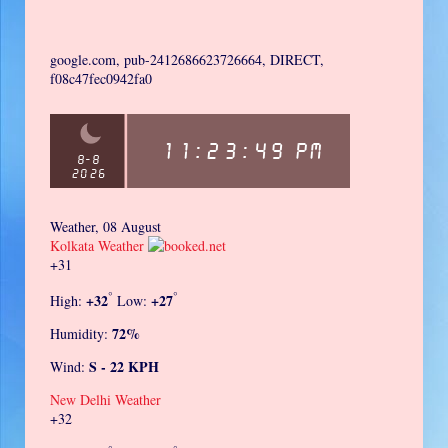
google.com, pub-2412686623726664, DIRECT,
f08c47fec0942fa0
Weather, 08 August
Kolkata Weather
+
31
°
°
+
32
+
27
High:
Low:
72%
Humidity:
S - 22 KPH
Wind:
New Delhi Weather
+
32