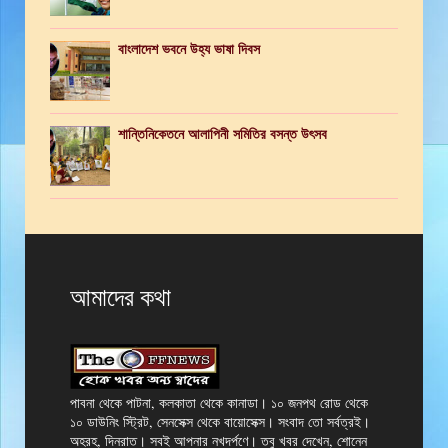
বাংলাদেশ ভবনে উহ্য ভাষা দিবস
শান্তিনিকেতনে আলাপিনী সমিতির বসন্ত উৎসব
আমাদের কথা
পাবনা থেকে পাটনা, কলকাতা থেকে কানাডা। ১০ জনপথ রোড থেকে
১০ ডাউনিং স্ট্রিট, সেনসেক্স থেকে বায়োসেক্স। সংবাদ তো সর্বত্রই।
অহরহ, দিনরাত। সবই আপনার নখদর্পণে। তবু খবর দেখেন, শোনেন