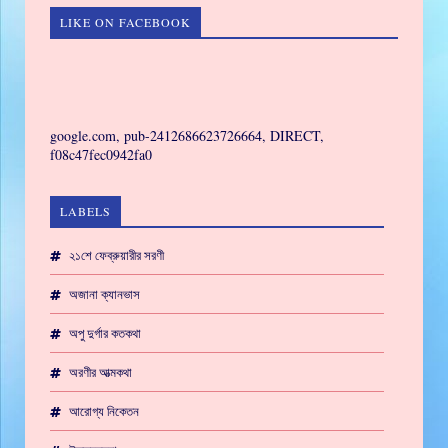
LIKE ON FACEBOOK
GAMING
google.com, pub-2412686623726664, DIRECT,
f08c47fec0942fa0
LABELS
২১শে ফেব্রুয়ারীর সরণী
অজানা ক্যানভাস
অপু দুর্গার কতকথা
অরণীর আত্মকথা
আরোগ্য নিকেতন