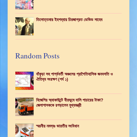
তিলোত্তমার ইহশয্যায় চিরজাগ্রত ডেভিড সাহেব
Random Posts
বাঁকুড়া সহ পার্শ্ববর্তী অঞ্চলের প্রাগৈতিহাসিক জনবসতি ও
ঐতিহ্য সংরক্ষণ (পর্ব ১)
বিজেপির অ্যাকাউন্টে বীরভূমে বালি পাচারের টাকা?
জেলাশাসককে রগড়ালেন মুখ্যমন্ত্রী
স্মরনীয় নমস্যঃ ভারতীয় সংবিধান