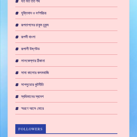
যত মত তত পথ
যুক্তিবাদ ও বর্ণপরিচয়
রূপতাপসের চাকুম চুকুম
রূপসী বাংলা
রূপালী উষ্ণউড
লালকেল্লার ঠিকানা
সাদা কালোর কলমবাজি
সাপলুডোর কুটনীতি
স্বভিমানের স্বদেশ
স্মরণে আসে মোরে
FOLLOWERS