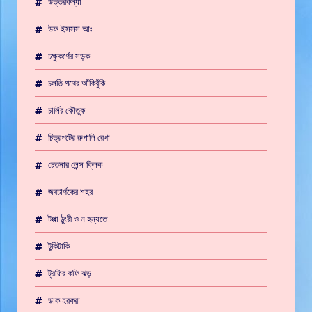
উত্তরকন্যা
উফ ইসসস আঃ
চক্ষুকর্ণের সড়ক
চলতি পথের আঁকিবুঁকি
চার্লির কৌতুক
চিত্রপটের রুপালি রেখা
চেতনার লেন্স-ক্লিক
জবচার্ণকের শহর
টপ্পা ঠুংরী ও ন হন্যতে
টুকিটাকি
ট্রফির কফি ঝড়
ডাক হরকরা