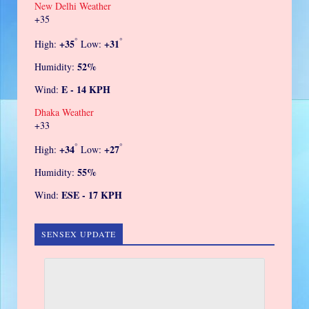
New Delhi Weather
+
35
°
°
+
35
+
31
High:
Low:
52%
Humidity:
E - 14 KPH
Wind:
Dhaka Weather
+
33
°
°
+
34
+
27
High:
Low:
55%
Humidity:
ESE - 17 KPH
Wind:
SENSEX UPDATE