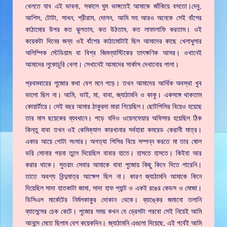
খেলতে যাব এই ভাবনা, সকালে ঘুম ভাঙ্গতেই আমাকে জাঁকিয়ে বসতো।দেবু,
আশিস, টোটা, সাধন, শ্রীরাম, দোলন, আমি সহ আরও অনেকে সেই বাঁশের
কাঠামোর উপর কত ঝুলতাম, কত উঠতাম, কত লাফালাফি করতাম। ওই
কয়েকটা দিনের জন্য ওই বাঁশের কাঠামোটাই ছিল আমাদের কাছে খেলাধুলার
অলিম্পিক স্টেডিয়াম বা বিশ্ব জিমন্যাস্টিকের তাৎক্ষণিক আসর। ওখানেই
আমাদের লুকোচুরি খেলা। সেখানেই আমাদের সার্কাস দেখানোর পালা।
প্রথমবারের পুজোর কথা বেশ মনে পড়ে। তখন আমাদের আর্থিক অবস্থা খুব
ভালো ছিল না। আমি, ভাই, মা, বাবা, জ্যাঠামনি ও কাকু। একসঙ্গে থাকতাম
কোয়ার্টারে। সেই বছর আমার ঠাকুরদা মারা গিয়েছিল। ছোটপিসির বিয়েও হয়েছে
তার মাস ছয়েকের ব্যবধানে। পড়ে যদিও ওয়েলফেয়ার অফিসার হয়েছিল ঠিক
কিন্তু বাবা তখন ওই কেমিক্যাল কারখানার সর্বহারা কমরেড কেরানী মাত্র।
একার আয়ে গোটা সংসার। অগত্যা পিসির বিয়ে সম্পন্ন করতে মা তার ষোল
ভরি সোনার গয়না তুলে দিয়েছিল বাবার হাতে। হাসতে হাসতে। কিইবা আর
করার থাকে। সুতরাং সেবার আমাকে বাবা পুজোয় কিছু কিনে দিতে পারেনি।
তাতে অবশ্য বিন্দুমাত্র আক্ষেপ ছিল না। কারণ জ্যাঠামনি আমাকে কিনে
দিয়েছিল সাদা হাতকাটা জামা, সাদা হাফ প্যান্ট ও একই রঙের কেডস ও মোজা।
ডিসিএল মার্কেটের নির্মলকাকুর দোকান থেকে। ব্যাঙ্কের জমানো তলানি
ব্যালেন্সের চেক কেটে। পুজোর সময় কখন যে ড্রেসটা পরবো সেই নিয়েই আমি
আনন্দে মেতে ছিলাম বেশ কয়েকদিন। জ্যাঠামনি এগুলো দিয়েছে, এই গর্বেই আমি