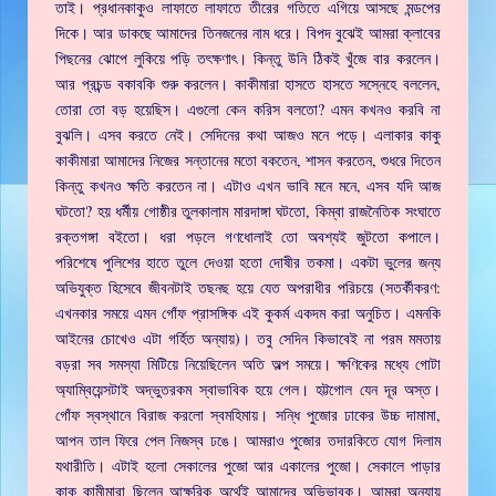
তাই। প্রধানকাকুও লাফাতে লাফাতে তীরের গতিতে এগিয়ে আসছে মন্ডপের
দিকে। আর ডাকছে আমাদের তিনজনের নাম ধরে। বিপদ বুঝেই আমরা ক্লাবের
পিছনের ঝোপে লুকিয়ে পড়ি তৎক্ষণাৎ। কিন্তু উনি ঠিকই খুঁজে বার করলেন।
আর প্রচন্ড বকাবকি শুরু করলেন। কাকীমারা হাসতে হাসতে সস্নেহে বললেন,
তোরা তো বড় হয়েছিস। এগুলো কেন করিস বলতো? এমন কখনও করবি না
বুঝলি। এসব করতে নেই। সেদিনের কথা আজও মনে পড়ে। এলাকার কাকু
কাকীমারা আমাদের নিজের সন্তানের মতো বকতেন, শাসন করতেন, শুধরে দিতেন
কিন্তু কখনও ক্ষতি করতেন না। এটাও এখন ভাবি মনে মনে, এসব যদি আজ
ঘটতো? হয় ধর্মীয় গোষ্ঠীর তুলকালাম মারদাঙ্গা ঘটতো, কিম্বা রাজনৈতিক সংঘাতে
রক্তগঙ্গা বইতো। ধরা পড়লে গণধোলাই তো অবশ্যই জুটতো কপালে।
পরিশেষে পুলিশের হাতে তুলে দেওয়া হতো দোষীর তকমা। একটা ভুলের জন্য
অভিযুক্ত হিসেবে জীবনটাই তছনছ হয়ে যেত অপরাধীর পরিচয়ে (সতর্কীকরণ:
এখনকার সময়ে এমন গোঁফ প্রাসঙ্গিক এই কুকর্ম একদম করা অনুচিত। এমনকি
আইনের চোখেও এটা গর্হিত অন্যায়)। তবু সেদিন কিভাবেই না পরম মমতায়
বড়রা সব সমস্যা মিটিয়ে নিয়েছিলেন অতি অল্প সময়ে। ক্ষণিকের মধ্যে গোটা
অ্যাম্বিয়েন্সটাই অদ্ভুতরকম স্বাভাবিক হয়ে গেল। হট্টগোল যেন দূর অস্ত।
গোঁফ স্বস্থানে বিরাজ করলো স্বমহিমায়। সন্ধি পুজোর ঢাকের উচ্চ দামামা,
আপন তাল ফিরে পেল নিজস্ব ঢঙে। আমরাও পুজোর তদারকিতে যোগ দিলাম
যথারীতি। এটাই হলো সেকালের পুজো আর একালের পুজো। সেকালে পাড়ার
কাকু কামীমারা ছিলেন আক্ষরিক অর্থেই আমাদের অভিভাবক। আমরা অন্যায়