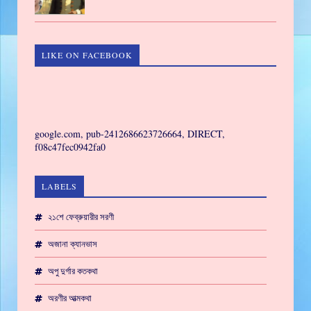
LIKE ON FACEBOOK
GAMING
google.com, pub-2412686623726664, DIRECT,
f08c47fec0942fa0
LABELS
২১শে ফেব্রুয়ারীর সরণী
অজানা ক্যানভাস
অপু দুর্গার কতকথা
অরণীর আত্মকথা