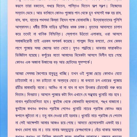
করলে তারা বকতেন, শুধরে দিতেন, শাস্তিও দিতেন অল্প স্বল্প। নিজেদের
সন্তান ভেবে। আর বর্তমানে কোনও পুজোয় পান থেকে চুন খসলেই শুরু হয় রাম,
বাম, ঘাস, হাতের পথসভা কিম্বা নিদেন পক্ষে বোমাবাজি। উদ্যোক্তাদের পুলিশি
আস্ফালন। ধর্মীয় টিকি দাড়ির দুর্ণিবার ধমক চমক। ধৃতদের আদালতে চালান
করে তবেই না খানিক নিশ্চিন্তি। স্লোগান উঠতো এলাকায়, ওরা আসলে
সমাজবিরোধী তাই এরকম অপকর্ম করেছে। গালমন্দ দিয়ে বলতো, দেখ কেমন
লাগে পুজোর সময় জেলের ভাত খেতে। যুগও পাল্টেছে। ভাবনার ফারাকটাও
ডিজিটাল হয়েছে। কর্পুরের মতো আমাদের বিবেকটা আসলে বিলীন হয়ে গেছে
কোনও এক অজানা উজানের বড় আর ছোটদের সুসম্পর্কে।
আমরা সেসময় কৈশোরে হাবুডুবু খাচ্ছি। তখন ওই পুজো ছেড়ে কোথাও যেতে
চাইতামই না। মন চাইতো না অন্যত্র যেতে। মা বলতো চল এবারের পুজোয়
রাঁচীর মামাবাড়ি যাবো। আমিও না না যাব না বলে চিৎকার চেঁচামেচি শুরু করে
দিতাম। দিনরাত। আসলে পুজোর কটা দিন এখানে যে সন্ধ্যায় ধুনোচি নাচ হবে।
নানান প্রতিযোগিতা হবে। ক্যুইজ থেকে মোমবাতি জ্বালানো, শঙ্খ বাজানো।
ক্যুইজে কখনও কখনও প্রাইজ পেলেও ধুনোচি নাচের প্রাইজ কোনও বছর
কপালে জুটতো না। তবু নাম দেওয়া চাই হরবার। ধুনোচি নাচে প্রাইজ যে পেতাম
না সেই আক্ষেপটা আমার আজও রয়ে গেছে। আদতে ছেলেবেলাটা এমনই হয়।
কখন ভোলা যায় না। তার নানার অদ্ভুতুড়ে রেশগুলোকে। বেঁচে থাকার অবসরে
কখনও কখনও তা ঝিলিক মারবেই মনের কাল্পনিক আকাশে। নক্ষত্র পতনের