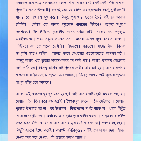
হৃদমহলে মনে পড়ে বহু বছরের ফেলে আসা আমার সেই সেই সেই অতি সাধারণ
পুজোটার নানান উপকথা। তখনই মনে হয় বালিগঞ্জের খ্যাতনামা রেস্টুরেন্টে জমাটি
খাবার তো খেলাম জুৎ করে। কিন্তু গৃহসখার হাতের তৈরি ওই যে আমের
চাটনিটা। সেটাই তো হাজার ব্র্যান্ডেড খাবারের নিরিখেও প্রকৃত মধুরেণ
সমাপয়েৎ। ইবি টাইপের পুজোটাও আমার কাছে তাই। আজও এর অনুভূতি
একইরকমের। পরম মধুময় তামরস সম। অনেক অনেক দূরে বসবাস করেও।
এ'জীবনে কম তো পুজো দেখিনি। নিজভূমে। পরভূমে। সহস্রাধিক। কিম্বা
সংখ্যাটা তারও অধিক। আমার মননে সেগুলোয় শারদোৎসবের আগমন ঘটে।
কিন্তু আমার ওই পুজোয় শারদোৎসবের আগমনী ঘটে। আমার ভাবনায় সেগুলোয়
দেবী দর্শন হয়। কিন্তু আমার ওই পুজোয় দেবীর আরাধনা হয়। আমার কল্পনায়
সেগুলোয় সন্ধি লগ্নের পুজো চলে আসছে। কিন্তু আমার ওই পুজোয় পুজোর
লগ্নে সন্ধি চলে আসছে।
আজও এই বয়সেও খুব খুব মনে হয় ছুটে যাই আমার ওই ছোট্ট অখ্যাত পাড়ায়।
যেখানে তিল তিল করে বড় হয়েছি। শৈশবস্থা থেকে। ঠিক সেইখানে। যেখানে
পুজোর উপাচার হয় না। হয় উপাসনা। বিজ্ঞাপনের দাপট থাকে না। থাকে নিখুঁত
আয়োজনের উন্মাদনা। এবারেও তার ব্যতিক্রম ঘটেনি হয়তো। বাস্তবতার জটিল
তত্ত্ব মেনে যদিও বা যাওয়া আর আমার হয়ে ওঠে না সেখানে। পরপর বহু বছর।
কিছুটা হয়তো ইচ্ছে করেই। কারণটা রবিঠাকুরের বাণীই তার সাক্ষ্য দেয়। 'মেনে
নেওয়া আর মনে নেওয়া, এই দুইয়ের তফাৎ আছে।'