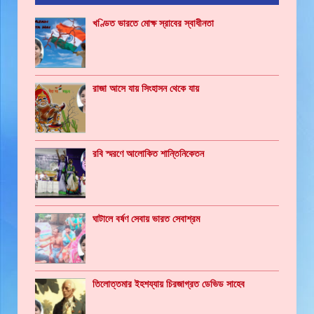
খণ্ডিত ভারতে মোক্ষ স্রাবের স্বাধীনতা
রাজা আসে যায় সিংহাসন থেকে যায়
রবি স্মরণে আলোকিত শান্তিনিকেতন
ঘাটালে বর্ষণ সেবায় ভারত সেবাশ্রম
তিলোত্তমার ইহশয্যায় চিরজাগ্রত ডেভিড সাহেব