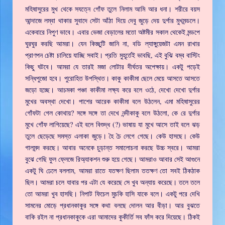
মহিষাসুরের মুখ থেকে সযত্নে গোঁফ তুলে নিলাম আমি আর ধনা। শরীরে বয়স
আন্দাজে লম্বা থাকার সুবাদে সেটা আঁঠা দিয়ে দেবু জুড়ে দেয় দুর্গার মুখমন্ডলে।
একেবারে নিপুণ ভাবে। এবার ভেজা বেড়ালের মতো অষ্টমীর সকাল থেকেই মন্ডপে
ঘুরঘুর করছি আমরা। যেন কিচ্ছুটি জানি না, বডি ল্যাঙ্গুয়েজটা এমন রাখার
প্রাণপন চেষ্টা চালিয়ে যাচ্ছি সবাই। প্রতি মুহূর্তেই ভাবছি, এই বুঝি বম্ব বাস্টিং
কিছু ঘটবে। আমরা যে তারই মজা লোটার দীর্ঘতর অপেক্ষায়। একটু পড়েই
সন্ধিপুজো হবে। পুরোহিত উপস্থিত। কাকু কাকীমা ছেলে মেয়ে আসতে আসতে
জড়ো হচ্ছে। আচমকা পঞ্চা কাকীমা লক্ষ্য করে বলে ওঠে, দেখো দেখো দুর্গার
মুখের অবস্থা দেখো। পাশের আরেক কাকীমা বলে উঠলেন, এমা মহিষাসুরের
গোঁফটা গেল কোথায়? সঙ্গে সঙ্গে তা দেখে নন্দীকাকু বলে উঠলো, কে রে দুর্গার
মুখে গোঁফ লাগিয়েছে? এই বলে বিশুদ্ধ (?) ভাষায় যা মুখে আসে তাই বলে ঝড়
তুলে ছেড়েছে সমস্ত এলাকা জুড়ে। হৈ চৈ লেগে গেছে। কেউ হাসছে। কেউ
গালমন্দ করছে। আবার অনেকে চুড়ান্ত সমালোচনা করছে উচ্চ স্বরে। আমরা
বুঝে গেছি ফুল ফ্লেজে রিঅ্যাকশন শুরু হয়ে গেছে। আমরাও আবার সেই আগুনে
একটু ঘি ঢেলে বললাম, আমরা রাতে যতক্ষণ ছিলাম ততক্ষণ তো সবই ঠিকঠাক
ছিল। আমরা চলে যাবার পর এটা যে করেছে সে খুব অন্যায় করেছে। তলে তলে
তো আমরা খুব হাসছি। নিপাট ফিচেল মুচকি হাসি যাকে বলে। একটু পরে দেখি
সামনের মোড়ে প্রধানকাকুর সঙ্গে কথা বলছে দোলন আর বীড়া। আর বুঝতে
বাকি রইল না প্রধানকাকুকে এরা আমাদের কুকীর্তি সব ফাঁস করে দিয়েছে। ঠিকই