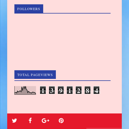
FOLLOWERS
TOTAL PAGEVIEWS
1
3
9
1
2
8
4