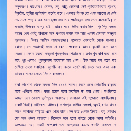
অনুকরণে। বারংবার। দোলন, দেবু, লাল্টু, ভোঁদারা সেই প্রতিযোগিতায় প্রথম,
দ্বিতীয়, তৃতীয় প্রাইজটা পাবেই পাবে। একবার দীপক তো এমন নাচলো যে সেই
নাচ দেখে পাড়ার এক বোন মুগ্ধ হয়ে তার গার্লফ্রেন্ড হয়ে গেল রাতারাতি। ও
লাভলি, দীপকের ভাগ্য বটে। আমার আর কিইবা করার ছিল। প্রাপ্তি বলতে
নাচের শেষ একটু হাঁপানো সঙ্গে কপালে জমাট ঘাম আর একটা ফোকটা সান্ত্বনা
পুরস্কার। কিন্তু আমিও নাছোড়বান্দা। পুজোতে সেখানেই থেকে যাওয়া।
বরাবর। সে যেভাবেই হোক না কেন। পরেরবার আবার ধুনোচি নাচে অংশ
নেওয়া। সেবার হয়তো সান্ত্বনা পুরস্কারও পেতাম না। তখন খুব রাগ হতো মনে
মনে, ধূর এবারও পুরস্কারটা হাতছাড়া হয়ে গেল। ঠিক আছে বস্ পরের বার
দেখিয়ে দেবো সবাইকে, ধুনোচি নাচ কাকে বলে? এই ভেবে ঘরে একা একা
আয়নার সামনে নেচেও নিতাম কয়েকবার।
বাবা কারখানা থেকে অবসর নিল ১৯৯৪ সালে। নিয়ম মেনে কোয়ার্টার ছাড়তে
হলো এপ্রিল মাসে। বছর দুয়েক হলো ততদিনে মা মারা গেছে। সপরিবারে
আমরা চলে গেলাম দুর্গাপুরের অন্যত্র। সেবারও এই পুজোতে এসেছিলাম।
চারটে দিনই। সাইকেল চালিয়ে। দাশগুপ্ত কাকীমা বললো, অ্যাই শোন যাবার
আগে আমাদের বাড়িতে এসে খেয়ে যাবি। মন ভরে খেলাম ঠিকই। তবু কোথাও
যেন মনে খটকা লাগতো। নিজেকে মনে হতো বাইরে থেকে আসা অতিথি।
আপনজন নয়। সবাই মনপ্রাণ ভরে আপ্যায়ন করতে খামতি রাখতো না