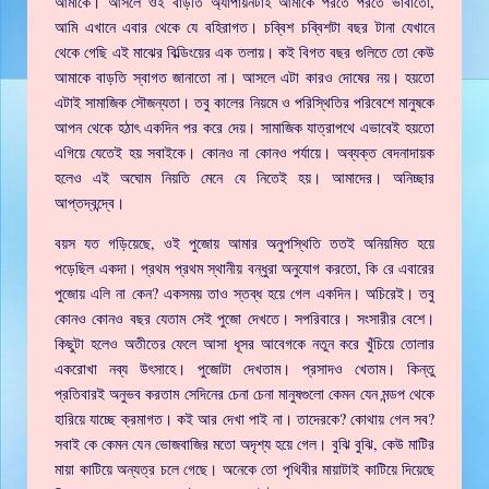
আমাকে। আসলে ওই বাড়তি অ্যাপায়নটাই আমাকে পরতে পরতে ভাবাতো,
আমি এখানে এবার থেকে যে বহিরাগত। চব্বিশ চব্বিশটা বছর টানা যেখানে
থেকে গেছি এই মাঝের বিল্ডিংয়ের এক তলায়। কই বিগত বছর গুলিতে তো কেউ
আমাকে বাড়তি স্বাগত জানাতো না। আসলে এটা কারও দোষের নয়। হয়তো
এটাই সামাজিক সৌজন্যতা। তবু কালের নিয়মে ও পরিস্থিতির পরিবেশে মানুষকে
আপন থেকে হঠাৎ একদিন পর করে দেয়। সামাজিক যাত্রাপথে এভাবেই হয়তো
এগিয়ে যেতেই হয় সবাইকে। কোনও না কোনও পর্যায়ে। অব্যক্ত বেদনাদায়ক
হলেও এই অঘোম নিয়তি মেনে যে নিতেই হয়। আমাদের। অনিচ্ছার
আপ্তদ্বন্দ্বে।
বয়স যত গড়িয়েছে, ওই পুজোয় আমার অনুপস্থিতি ততই অনিয়মিত হয়ে
পড়েছিল একদা। প্রথম প্রথম স্থানীয় বন্ধুরা অনুযোগ করতো, কি রে এবারের
পুজোয় এলি না কেন? একসময় তাও স্তব্ধ হয়ে গেল একদিন। অচিরেই। তবু
কোনও কোনও বছর যেতাম সেই পুজো দেখতে। সপরিবারে। সংসারীর বেশে।
কিছুটা হলেও অতীতের ফেলে আসা ধূসর আবেগকে নতুন করে খুঁচিয়ে তোলার
একরোখা নব্য উৎসাহে। পুজোটা দেখতাম। প্রসাদও খেতাম। কিন্তু
প্রতিবারই অনুভব করতাম সেদিনের চেনা চেনা মানুষগুলো কেমন যেন মন্ডপ থেকে
হারিয়ে যাচ্ছে ক্রমাগত। কই আর দেখা পাই না। তাদেরকে? কোথায় গেল সব?
সবাই কে কেমন যেন ভোজবাজির মতো অদৃশ্য হয়ে গেল। বুঝি বুঝি, কেউ মাটির
মায়া কাটিয়ে অন্যত্র চলে গেছে। অনেকে তো পৃথিবীর মায়াটাই কাটিয়ে দিয়েছে