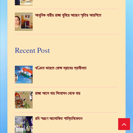
আধুনিক নারীর রাজা ঘুমিয়ে আছেন স্মৃতির আরশিতে
Recent Post
খণ্ডিত ভারতে মোক্ষ স্রাবের স্বাধীনতা
রাজা আসে যায় সিংহাসন থেকে যায়
রবি স্মরণে আলোকিত শান্তিনিকেতন