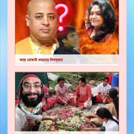
অন্ধ তোষণই ভারতের বিপন্নতা!