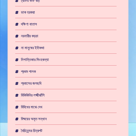
ট্রফির কফি ঝড়
ডাক হরকরা
দক্ষিণা বাতাস
নরনারীর কড়চা
না মানুষের ইতিকথা
নিশান্তিকার সিংহকন্যা
প্রথম পালক
প্রবাসের জলছবি
বিকিকিনির লক্ষ্মীঝাঁপি
বিবিধের মাঝে দেখ
বিষ্ময়ের অমৃত সন্ধান
বৈচিত্র্যের চিত্রপট