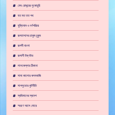
মেঘ রোদ্দুরের লুকোচুরি
যত মত তত পথ
যুক্তিবাদ ও বর্ণপরিচয়
রূপতাপসের চাকুম চুকুম
রূপসী বাংলা
রূপালী উষ্ণউড
লালকেল্লার ঠিকানা
সাদা কালোর কলমবাজি
সাপলুডোর কুটনীতি
স্বভিমানের স্বদেশ
স্মরণে আসে মোরে