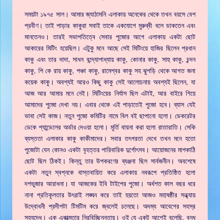
সময়টা ১৯৭৫ সাল। আমার জ্যাঠামনি এলাকায় অনেকের থেকে তখন বয়সে বেশ
প্রবীণ। তাই পাড়ার কাকুরা সবাই তাকে একযোগে মুরুব্বী বলে ডাকতেন এবং
মানতেনও। তারই সভাপতিত্বে সেবার পুজোর আগে এলাকায় একটা ছোট
আকারের মিটিং হয়েছিল। এটুকু মনে আছে সেই মিটিংয়ে হাজির ছিলেন প্রধান
কাকু এবং তার দাদা, সাধন বন্দ্যোপাধ্যায় কাকু, কোনার কাকু, সাহু কাকু, চন্দন
কাকু, পি কে রায় কাকু, পঞ্চা কাকু, রামেশ্বর কাকু সহ ঝুপড়ি থেকে আগত জনা
কয়েক কাকু। অবশ্যই আরও কিছু কাকু সেই আলোচনায় অবশ্যই ছিলেন, যা
আজ আর আমার মনে নেই। মিটিংয়ের নির্যাস ছিল এটাই, আর বাইরে গিয়ে
আমাদের পুজো দেখা নয়। এবার থেকে এই পাড়াতেই পুজো হবে। ব্যাস যেই
ভাবা সেই কাজ। নতুন পুজো কমিটির নামে বিল বই ছাপানো হলো। ডেকরেটর
ডেকে প্যান্ডেলের অর্ডার দেওয়া হলো। মূর্তি বায়না করা হলো রাতারাতি। সেকি
ব্যস্ততা এলাকার কাকু কাকীমাদের। সবার তৎপরতা দেখে তখন মনে হতো
পুজোটা যেন কোনও একটা বৃহত্তর পারিবারিক দুর্গোৎসব। আয়োজনের মাপকাঠি
ছোট ছিল ঠিকই। কিন্তু তার উপকরণের ব্যঞ্জনা ছিল সার্বজনীন। অবশেষে
একটা নতুন স্বপ্নকে বাস্তবায়িত করে এলাকায় নবরূপে প্রতিষ্ঠিত হলো
দশভুজার আরাধনা। যা আজকের ইবি টাইপের পুজো। অর্ধশত কাল বছর ধরে
নানা প্রতিকূলতার উৎরাই লঙ্ঘন করে তাই হয়তো আজও মহাষষ্ঠীর সন্ধ্যায়
উদ্বোধনী প্রদীপটা টিমটিম করে জ্বলেই চলেছে। অদম্য আবেগের সহস্র
সহযুদ্ধে। এক একাত্মতার নিরবিচ্ছিন্নতায়। ওই যে একটু আগেই বলেছি, বন্ধ