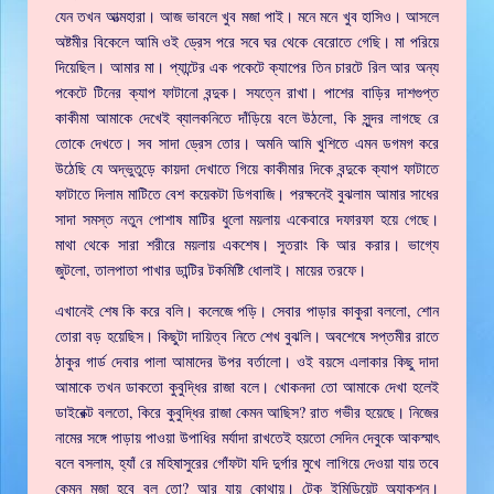
যেন তখন আত্মহারা। আজ ভাবলে খুব মজা পাই। মনে মনে খুব হাসিও। আসলে
অষ্টমীর বিকেলে আমি ওই ড্রেস পরে সবে ঘর থেকে বেরোতে গেছি। মা পরিয়ে
দিয়েছিল। আমার মা। প্যান্টের এক পকেটে ক্যাপের তিন চারটে রিল আর অন্য
পকেটে টিনের ক্যাপ ফাটানো বন্দুক। সযত্নে রাখা। পাশের বাড়ির দাশগুপ্ত
কাকীমা আমাকে দেখেই ব্যালকনিতে দাঁড়িয়ে বলে উঠলো, কি সুন্দর লাগছে রে
তোকে দেখতে। সব সাদা ড্রেস তোর। অমনি আমি খুশিতে এমন ডগমগ করে
উঠেছি যে অদ্ভুতুড়ে কায়দা দেখাতে গিয়ে কাকীমার দিকে বন্দুকে ক্যাপ ফাটাতে
ফাটাতে দিলাম মাটিতে বেশ কয়েকটা ডিগবাজি। পরক্ষনেই বুঝলাম আমার সাধের
সাদা সমস্ত নতুন পোশাষ মাটির ধুলো ময়লায় একেবারে দফারফা হয়ে গেছে।
মাথা থেকে সারা শরীরে ময়লায় একশেষ। সুতরাং কি আর করার। ভাগ্যে
জুটলো, তালপাতা পাখার ডান্টির টকমিষ্টি ধোলাই। মায়ের তরফে।
এখানেই শেষ কি করে বলি। কলেজে পড়ি। সেবার পাড়ার কাকুরা বললো, শোন
তোরা বড় হয়েছিস। কিছুটা দায়িত্ব নিতে শেখ বুঝলি। অবশেষে সপ্তমীর রাতে
ঠাকুর গার্ড দেবার পালা আমাদের উপর বর্তালো। ওই বয়সে এলাকার কিছু দাদা
আমাকে তখন ডাকতো কুবুদ্ধির রাজা বলে। খোকনদা তো আমাকে দেখা হলেই
ডাইরেক্ট বলতো, কিরে কুবুদ্ধির রাজা কেমন আছিস? রাত গভীর হয়েছে। নিজের
নামের সঙ্গে পাড়ায় পাওয়া উপাধির মর্যাদা রাখতেই হয়তো সেদিন দেবুকে আকস্মাৎ
বলে বসলাম, হ্যাঁ রে মহিষাসুরের গোঁফটা যদি দুর্গার মুখে লাগিয়ে দেওয়া যায় তবে
কেমন মজা হবে বল তো? আর যায় কোথায়। টেক ইমিডিয়েট অ্যাকশন।