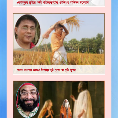
বেঙ্গালুরুর মন্দিরে বর্জ্য পরিচ্ছন্নতায় এনজিওর অভিনব উদ্যোগ
গ্রাম বাংলায় আজও উপাস্য মুঠ পুজো বা মুঠি পুজো