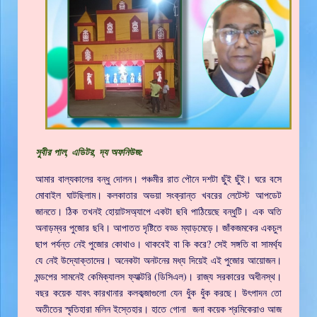
সুবীর পাল, এডিটর, দ্য অফনিউজ:
আমার বাল্যকালের বন্ধু দোলন। পঞ্চমীর রাত পৌনে দশটা ছুঁই ছুঁই। ঘরে বসে
মোবাইল ঘাটছিলাম। কলকাতার অভয়া সংক্রান্ত খবরের লেটেস্ট আপডেট
জানতে। ঠিক তখনই হোয়াটসঅ্যাপে একটা ছবি পাঠিয়েছে বন্ধুটি। এক অতি
অনাড়ম্বর পুজোর ছবি। আপাতত দৃষ্টিতে বড্ড ম্যাড়মেড়ে। জাঁকজমকের একচুল
ছাপ পর্যন্ত নেই পুজোর কোথাও। থাকবেই বা কি করে? সেই সঙ্গতি বা সামর্থ্য
যে নেই উদ্যোক্তাদের। অনেকটা অনটনের মধ্য দিয়েই এই পুজোর আয়োজন।
মন্ডপের সামনেই কেমিক্যালস ফ্যাক্টরি (ডিসিএল)। রাজ্য সরকারের অধীনস্থ।
বছর কয়েক যাবৎ কারখানার কলকব্জাগুলো যেন ধুঁক ধুঁক করছে। উৎপাদন তো
অতীতের স্মৃতিহারা মলিন ইস্তেহার। হাতে গোনা জনা কয়েক শ্রমিকেরাও আজ