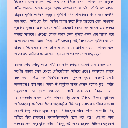
চিরতরে। এসব ভাবলে, মনটা হু হু করে উঠতো তখন। আসলে চেনা মানুষের
রাত্রি অবসানে ভোরের নতুন মানুষের আগমন তো ঘটবেই। এটাই তো কালের
যাত্রার ধ্বনির অনিবার্য দস্তুর। প্রতিমা দর্শন শেষে ফিরে যাবার সময় একটাই
মনে হতো, এটাই তো ছিল একদিন আমার কাছে বিশ্ব চরাচরের সেরা আপনতর
প্রাণময় পুজো। অথচ এখানে আমি আচমকাই কেমন যেন অচেনা হয়ে গেলাম
সময়ের বিবর্তনে। চোখের গোপন অশ্রু ভেজা দৃষ্টিতে কেমন যেন আবছা হয়ে
আসে ফেলে ফেলে আসা নিজস্ব অতীতগুলো। সেই ট্রাকে চেপে প্রতিমা আনতে
যাওয়া। নিরঞ্জনেও ঢাকের তালে নাচের তালে এগিয়ে যাওয়া। আসছে বছর
আবার হবে অসীমের প্রত্যাশায়। হায় রে আমার অচেনা আসছে বছর!
বয়সের ঘোড় দৌড়ে আজ আমি ছয় দশক পেড়িয়ে এসেছি মাস ছয়েক হবে।
চতুর্থীর সন্ধ্যায় ঠাকুর দেখতে বেড়িয়েছিলাম অটোতে চেপে। কলকাতার রাস্তা
বলে কথা। ভিড় যেন থিকথিক করছে। মন্ডপে প্রবেশ করতেই সেকি
জনজোয়ার। হাঁটা দায়। উদ্বোধনী অনুষ্ঠানে হাজির সৌরভ গঙ্গোপাধ্যায়। ষষ্ঠীর
সন্ধ্যাতেও নানা মন্ডপ ঘোরাফেরা। শুধুই জনমানুষের নিরন্তর ঢল।
আলোকসজ্জায় ঝলমল রঙিন আবহ। প্যান্ডেলের ইঞ্চিতে ইঞ্চিতে দৃষ্টিনন্দন
আভিজাত্য। প্রতিমায় থিমের অত্যাধুনিক ফিউশন। এবারেও সশরীরে দেখলাম
তেমনই কিছু অভিনবত্বের ঠাকুর। ইতিমধ্যের ফাঁকে ফাঁকে মহানগরীর কিছু
অলিতে কিছু রাজপথে। স্বাভাবিকভাবেই মনের থরে থরেও লেগেছে ভাসা
পালকের মতো নম্র খুশির ছোঁয়া। কিন্তু যেই মেঘের বজ্রঘন ঝিলিকের অনুররণে