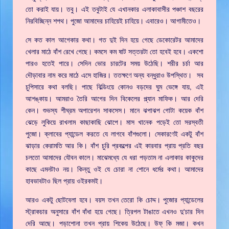
তো করাই যায়। তবু। এই তবুটাই যে এখানকার এলাকাবাসীর পঞ্চাশ বছরের
নিরবিচ্ছিন্ন শপথ। পুজো আমাদের চাহিয়েই চাহিয়ে। এবারেও। আগামীতেও।
সে কত কাল আগেকার কথা। গত দুই দিন হয়ে গেছে ডেকোরেটর আমাদের
খেলার মাঠে বাঁশ রেখে গেছে। কমসে কম ষাট সত্তরটা তো হবেই হবে। একশো
পারও হতেই পারে। সেদিন ভোর চারটের সময় উঠেছি। শরীর চর্চা আর
দৌড়াবার নাম করে মাঠে এসে হাজির। ততক্ষণে অন্য বন্ধুরাও উপস্থিত। সব
চুপিসারে কথা বলছি। পাছে বিল্ডিংয়ে কোনও বড়দের ঘুম ভেঙ্গে যায়, এই
আশঙ্কায়। আমরাও তৈরি আগের দিন বিকেলের প্ল্যান মাফিক। আর দেরি
কেন। শুভস্য শীঘ্রম অপারেশন সাকসেস। মানে ঝপাঝপ গোটা কয়েক বাঁশ
ঝেড়ে লুকিয়ে রাখলাম কাছাকাছি ঝোপে। মাস খানেক পড়েই তো সরস্বতী
পুজো। ক্লাবের প্যান্ডেল করতে যে লাগবে বাঁশগুলো। সেকারণেই একটু বাঁশ
ঝাড়ার কেরামতি আর কি। বাঁশ চুরি প্রকল্পের এই কারবার প্রায় প্রতি বছর
চলতো আমাদের যৌবন কালে। মাঝেমধ্যে যে ধরা পড়তাম না এলাকার কাকুদের
কাছে এমনটাও নয়। কিন্তু ওই যে চোরা না শোনে ধর্মের কথা। আমাদের
হাবভাবটাও ছিল প্রায় ওইরকমই।
আরও একটু ছোটবেলা হবে। বয়স তখন তেরো কি চোদ্দ। পুজোর প্যান্ডেলের
স্ট্রাকচার অনুসারে বাঁশ বাঁধা হয়ে গেছে। ত্রিপল টাঙাতে এখনও দু'চার দিন
দেরি আছে। পড়াশোনা তখন প্রায় শিকেয় উঠেছে। উফ্ কি মজা। কখন