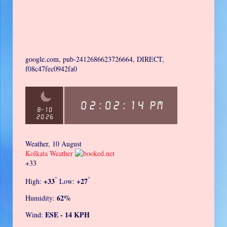
google.com, pub-2412686623726664, DIRECT,
f08c47fec0942fa0
Weather, 10 August
Kolkata Weather
+
33
°
°
+
33
+
27
High:
Low:
62%
Humidity:
ESE - 14 KPH
Wind: