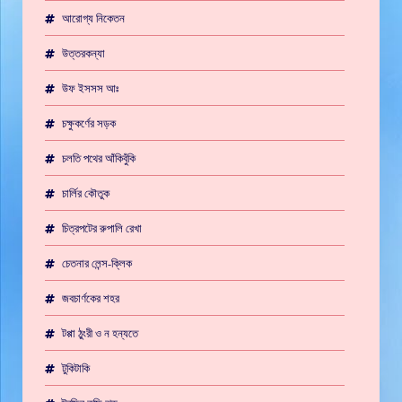
আরোগ্য নিকেতন
উত্তরকন্যা
উফ ইসসস আঃ
চক্ষুকর্ণের সড়ক
চলতি পথের আঁকিবুঁকি
চার্লির কৌতুক
চিত্রপটের রুপালি রেখা
চেতনার লেন্স-ক্লিক
জবচার্ণকের শহর
টপ্পা ঠুংরী ও ন হন্যতে
টুকিটাকি