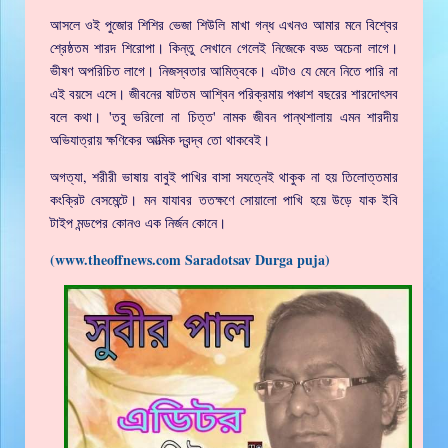
আসলে ওই পুজোর শিশির ভেজা শিউলি মাখা গন্ধ এখনও আমার মনে বিশ্বের
শ্রেষ্ঠতম শারদ শিরোপা। কিন্তু সেখানে গেলেই নিজেকে বড্ড অচেনা লাগে।
ভীষণ অপরিচিত লাগে। নিজস্বতার আমিত্বকে। এটাও যে মেনে নিতে পারি না
এই বয়সে এসে। জীবনের ষাটতম আশ্বিন পরিক্রমায় পঞ্চাশ বছরের শারদোৎসব
বলে কথা। 'তবু ভরিলো না চিত্ত' নামক জীবন পান্থশালায় এমন শারদীয়
অভিযাত্রায় ক্ষণিকের আত্মিক দ্বন্দ্ব তো থাকবেই।
অগত্যা, শরীরী ভাষায় বাবুই পাখির বাসা সযত্নেই থাকুক না হয় তিলোত্তমার
কংক্রিট বেসমেন্টে। মন যাযাবর ততক্ষণে সোয়ালো পাখি হয়ে উড়ে যাক ইবি
টাইপ মন্ডপের কোনও এক নির্জন কোনে।
(www.theoffnews.com Saradotsav Durga puja)