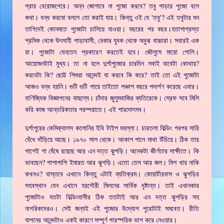
প্রায় বেরোজগেরে। অন্ন জোগাবে না পুজো করবে? তবু পাড়ার পুজো বলে
কথা। বন্ধ করবো বললে তো করাই যায়। কিন্তু ওই যে 'তবু'? এই তবুটার মন
তাগিদেই কোনমতে পুজোটা চালিয়ে যাওয়া। বছরের পর বছর।হতাশাগ্রস্ত
শ্রমিক থেকে উৎসাহী পাড়াবাসী, বেকার যুবক থেকে অবুঝ বাচ্চারা। সবারই এক
রা। পুজোটা যেনতেন প্রকারেণ করতেই হবে। জৌলুসে মারো গোলি।
আয়োজনটাই মুখ্য। তা না হলে দুর্গাপুজোর চারদিন সবাই যাবেটা কোথায়?
করবেটা কি? ছোট্ট শিশুরা আনন্দই বা করবে কি করে? তাই তো এই পুজোটা
আজও বন্ধ হয়নি। গুটি গুটি পায়ে তাইতো পঞ্চাশ বছরে পদার্পণ করেছে এবার।
বাণিজ্যিক বিজ্ঞাপনের বাহুল্যে। চাঁদার জুলুমবাজির ব্যতিরেকে। স্রেফ সবে মিলি
করি কাজ আন্তরিকতার পরম্পরাতে। এই শারদোৎসব।
দুর্গাপুরের কেমিক্যালস কলোনির ইবি টাইপ মহল্লা। চারতলা বিল্ডিং পরপর সারি
বেঁধে দাঁড়িয়ে আছে। ১৯৭০ সাল থেকে। আকাশ পানে মাথা উঁচিয়ে। ঠিক তার
পাশেই গা ঘেঁষে রয়েছে আর এন দত্ত ঝুপড়ি। অনেকটা জীর্ণতার সাক্ষীতে। কি
ভাবছেন? পাশাপাশি ইমারত আর ঝুপড়ি। এতো তেল আর জল। মিশ খায় নাকি
কখনও? বাস্তবে এখানে কিন্তু এটাই ব্যতিক্রম। কোয়ার্টারবাস ও ঝুপড়ির
সহবস্থান যেন এখানে হরগৌরী মিলনের সার্বিক দৃষ্টান্ত। তাই এখানকার
পুজোটাও যতটা বিল্ডিংবাসীর ঠিক ততটাই আর এন দত্ত ঝুপড়ির সহ
নাগরিকদেরও। সেই জন্যই এই পুজোর উদ্যোগ পুরোটাই সমবেত। রীতি
যাপনের আনন্দটাও একই কারণে সম্পূর্ণ পারস্পরিক ভাগ করে নেওয়ার।