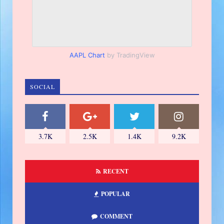
AAPL Chart
by TradingView
SOCIAL
3.7K
2.5K
1.4K
9.2K
RECENT
POPULAR
COMMENT