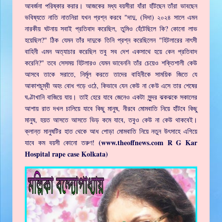
আবর্জনা পরিষ্কার করার। আজকের মধ্য বয়সীরা যাঁরা হাঁটছেন তাঁরা ভাবছেন
ভবিষ্যতে নাতি নাতনিরা যখন প্রশ্ন করবে "দাদু, (দিদা) ২০২৪ সালে এমন
নারকীয় ঘটনায় সবাই প্রতিবাদ করেছিল, তুমিও হেঁটেছিলে কি? কোনো লাভ
হয়েছিল?" ঠিক যেমন তাঁর দাদুকে তিনি প্রশ্ন করেছিলেন "হিটলারের নাৎসী
বাহিনী এমন অত্যাচার করেছিল তবু সব দেশ একসাথে হয়ে কেন প্রতিবাদ
করেনি?" তবে সেসময় হিটলারও যেমন ভাবেননি তাঁর চেয়েও শক্তিশালী কেউ
আসবে তাকে সরাতে, নির্মূল করতে তাদের বাহিনীকে সাময়িক জিতে যে
আকাশচুম্বী অহং বোধ গড়ে ওঠে, কিভাবে যেন কেউ না কেউ এসে তার শেষের
ঘণ্টাখানি বাজিয়ে যায়। তাই হেরে যাবে জেনেও একটা সুন্দর ঝকঝকে সকালের
আশায় রাত দখল চালিয়ে যাবে কিছু মানুষ, নীরবে মোমবাতি নিয়ে হাঁটবে কিছু
মানুষ, হয়ত আসতে আসতে ভিড় কমে যাবে, তবুও কেউ না কেউ থাকবেই।
ক্লান্ত মানুষটির হাত থেকে আধ পোড়া মোমবাতি নিয়ে নতুন উৎসাহে এগিয়ে
(www.theoffnews.com R G Kar
যাবে কম বয়সী কোনো তরুণ!
Hospital rape case Kolkata)