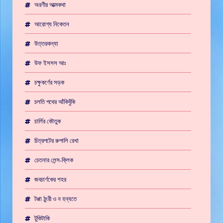
অরণীর আত্মকথা
আরোগ্য নিকেতন
উত্তরকন্যা
উফ ইসসস আঃ
চক্ষুকর্ণের সড়ক
চলতি পথের আঁকিবুঁকি
চার্লির কৌতুক
চিত্রপটের রুপালি রেখা
চেতনার লেন্স-ক্লিক
জবচার্ণকের শহর
টপ্পা ঠুংরী ও ন হন্যতে
টুকিটাকি