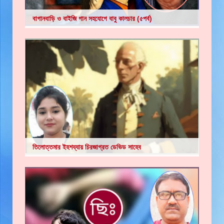
বাগানবাড়ি ও বাইজি গান সহযোগে বাবু কালচার (৫পর্ব)
তিলোত্তমার ইহশয্যায় চিরজাগ্রত ডেভিড সাহেব