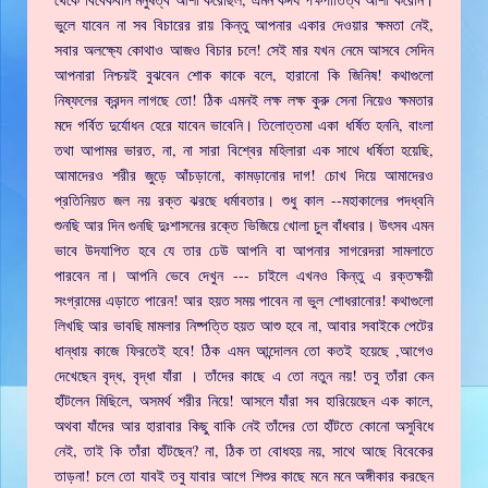
ভুলে যাবেন না সব বিচারের রায় কিন্তু আপনার একার দেওয়ার ক্ষমতা নেই,
সবার অলক্ষ্যে কোথাও আজও বিচার চলে! সেই মার যখন নেমে আসবে সেদিন
আপনারা নিশ্চয়ই বুঝবেন শোক কাকে বলে, হারানো কি জিনিষ! কথাগুলো
নিষ্ফলের ক্রন্দন লাগছে তো! ঠিক এমনই লক্ষ লক্ষ কুরু সেনা নিয়েও ক্ষমতার
মদে গর্বিত দুর্যোধন হেরে যাবেন ভাবেনি। তিলোত্তমা একা ধর্ষিত হননি, বাংলা
তথা আপামর ভারত, না, না সারা বিশ্বের মহিলারা এক সাথে ধর্ষিতা হয়েছি,
আমাদেরও শরীর জুড়ে আঁচড়ানো, কামড়ানোর দাগ! চোখ দিয়ে আমাদেরও
প্রতিনিয়ত জল নয় রক্ত ঝরছে ধর্মাবতার। শুধু কাল --মহাকালের পদধ্বনি
শুনছি আর দিন গুনছি দুঃশাসনের রক্তে ভিজিয়ে খোলা চুল বাঁধবার। উৎসব এমন
ভাবে উদযাপিত হবে যে তার ঢেউ আপনি বা আপনার সাগরেদরা সামলাতে
পারবেন না। আপনি ভেবে দেখুন --- চাইলে এখনও কিন্তু এ রক্তক্ষয়ী
সংগ্রামের এড়াতে পারেন! আর হয়ত সময় পাবেন না ভুল শোধরানোর! কথাগুলো
লিখছি আর ভাবছি মামলার নিষ্পত্তি হয়ত আশু হবে না, আবার সবাইকে পেটের
ধান্ধায় কাজে ফিরতেই হবে! ঠিক এমন আন্দোলন তো কতই হয়েছে ,আগেও
দেখেছেন বৃদ্ধ, বৃদ্ধা যাঁরা । তাঁদের কাছে এ তো নতুন নয়! তবু তাঁরা কেন
হাঁটলেন মিছিলে, অসমর্থ শরীর নিয়ে! আসলে যাঁরা সব হারিয়েছেন এক কালে,
অথবা যাঁদের আর হারাবার কিছু বাকি নেই তাঁদের তো হাঁটতে কোনো অসুবিধে
নেই, তাই কি তাঁরা হাঁটছেন? না, ঠিক তা বোধহয় নয়, সাথে আছে বিবেকের
তাড়না! চলে তো যাবই তবু যাবার আগে শিশুর কাছে মনে মনে অঙ্গীকার করছেন