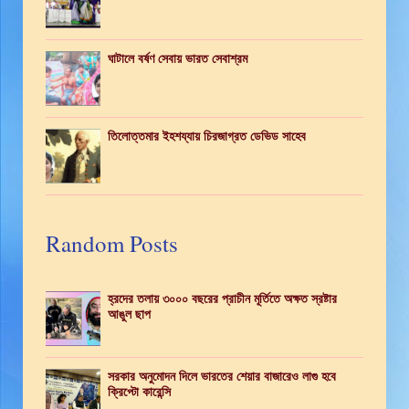
ঘাটালে বর্ষণ সেবায় ভারত সেবাশ্রম
তিলোত্তমার ইহশয্যায় চিরজাগ্রত ডেভিড সাহেব
Random Posts
হ্রদের তলায় ৩০০০ বছরের প্রাচীন মূর্তিতে অক্ষত স্রষ্টার
আঙুল ছাপ
সরকার অনুমোদন দিলে ভারতের শেয়ার বাজারেও লাগু হবে
ক্রিপ্টো কারেন্সি