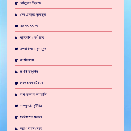
বৈচিত্র্যের চিত্রপট
মেঘ রোদ্দুরের লুকোচুরি
যত মত তত পথ
যুক্তিবাদ ও বর্ণপরিচয়
রূপতাপসের চাকুম চুকুম
রূপসী বাংলা
রূপালী উষ্ণউড
লালকেল্লার ঠিকানা
সাদা কালোর কলমবাজি
সাপলুডোর কুটনীতি
স্বভিমানের স্বদেশ
স্মরণে আসে মোরে