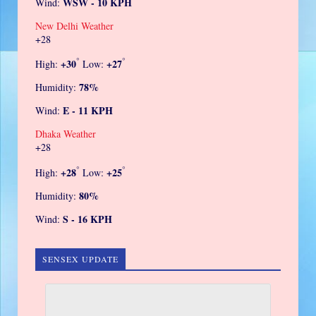
WSW - 10 KPH
Wind:
New Delhi Weather
+
28
°
°
+
30
+
27
High:
Low:
78%
Humidity:
E - 11 KPH
Wind:
Dhaka Weather
+
28
°
°
+
28
+
25
High:
Low:
80%
Humidity:
S - 16 KPH
Wind:
SENSEX UPDATE