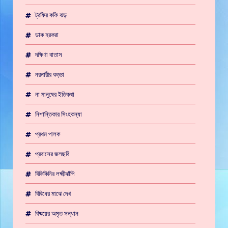
ট্রফির কফি ঝড়
ডাক হরকরা
দক্ষিণা বাতাস
নরনারীর কড়চা
না মানুষের ইতিকথা
নিশান্তিকার সিংহকন্যা
প্রথম পালক
প্রবাসের জলছবি
বিকিকিনির লক্ষ্মীঝাঁপি
বিবিধের মাঝে দেখ
বিষ্ময়ের অমৃত সন্ধান