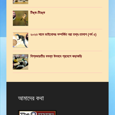
টিঙ্ক-টিঙ্কে
২০২৩ সালে ডাইনোসর সম্পর্কিত নয়া তথ্য-তালাশ (পর্ব ৫)
বিশ্বভারতীর বসন্ত উৎসবে প্রবেশে কড়াকড়ি
আমাদের কথা