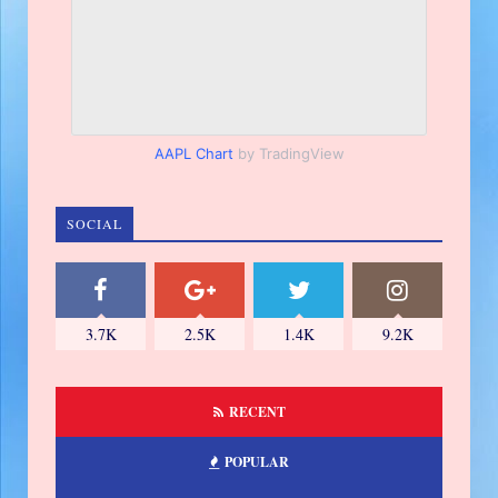
AAPL Chart
by TradingView
SOCIAL
3.7K
2.5K
1.4K
9.2K
RECENT
POPULAR