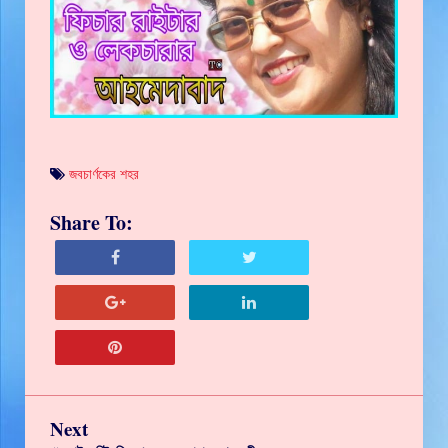
জবচার্ণকের শহর
Share To:
Next