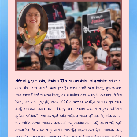
মল্লিকা বন্দ্যোপাধ্যায়, ফিচার রাইটার ও লেকচারার, আহমেদাবাদ:
ধর্মাবতার,
চোখ বাঁধা রেখে আপনি অন্ধ ধৃতরাষ্ট্র হলেন বলেই আজ কিন্তু কুরুক্ষেত্রের
শঙ্খ বেজে উঠল! পারতেন কিন্তু সব কথাগুলির সাথে একমুঠো সমবেদনা মিশিয়ে
দিতে, কত লক্ষ বুড়োবুড়ি থেকে কচিকাঁচা অপেক্ষা করেছিল আপনার মুখ থেকে
একটু সমবেদনা শুনবে বলে। কিন্তু যাবার বেলায় একরাশ মানুষের অভিশাপ
কুড়িয়ে কেরিয়ারটা শেষ করছেন! জানি আইনের অনেক কুট কচালি, ধর্ষক ধরা বা
তার শাস্তি দেওয়া আপনার কাজ নয়! তবু কোথায় যেন একটু হলেও ওই ছোট্ট
মোমবাতির শিখার মত মানুষ আশার আলোটুকু জ্বেলে রেখেছিল। আপনার কাছ
থেকে বিবেকবান মনুষত্ব আশা করেছিল, এমন কদর্য পক্ষপাতিত্ব আশা করেনি।