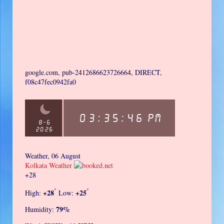
google.com, pub-2412686623726664, DIRECT,
f08c47fec0942fa0
Weather, 06 August
Kolkata Weather
+
28
°
°
+
28
+
25
High:
Low:
79%
Humidity: