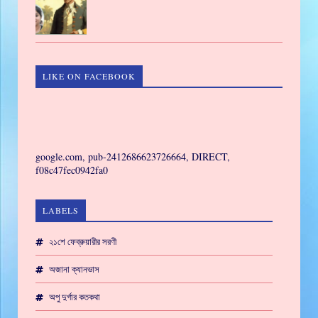
LIKE ON FACEBOOK
GAMING
google.com, pub-2412686623726664, DIRECT,
f08c47fec0942fa0
LABELS
২১শে ফেব্রুয়ারীর সরণী
অজানা ক্যানভাস
অপু দুর্গার কতকথা