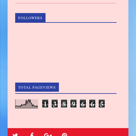
FOLLOWERS
TOTAL PAGEVIEWS
1
3
8
9
6
6
5