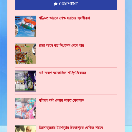
COMMENT
খণ্ডিত ভারতে মোক্ষ স্রাবের স্বাধীনতা
রাজা আসে যায় সিংহাসন থেকে যায়
রবি স্মরণে আলোকিত শান্তিনিকেতন
ঘাটালে বর্ষণ সেবায় ভারত সেবাশ্রম
তিলোত্তমার ইহশয্যায় চিরজাগ্রত ডেভিড সাহেব