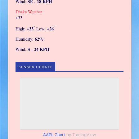
SE - 18 KPH
Wind:
Dhaka Weather
+
33
°
°
+
33
+
26
High:
Low:
62%
Humidity:
S - 24 KPH
Wind:
SENSEX UPDATE
AAPL Chart
by TradingView