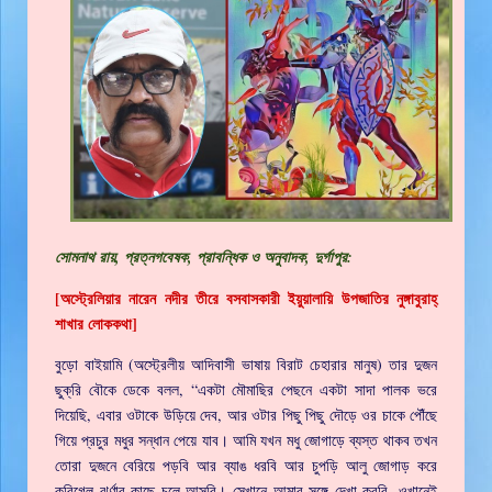
সোমনাথ রায়, প্রত্নগবেষক, প্রাবন্ধিক ও অনুবাদক, দুর্গাপুর:
[অস্ট্রেলিয়ার নারেন নদীর তীরে বসবাসকারী ইয়ুয়ালায়ি উপজাতির নুঙ্গাবুরাহ্‌
শাখার লোককথা]
বুড়ো বাইয়ামি (অস্ট্রেলীয় আদিবাসী ভাষায় বিরাট চেহারার মানুষ) তার দুজন
ছুক্‌রি বৌকে ডেকে বলল, “একটা মৌমাছির পেছনে একটা সাদা পালক ভরে
দিয়েছি, এবার ওটাকে উড়িয়ে দেব, আর ওটার পিছু পিছু দৌড়ে ওর চাকে পৌঁছে
গিয়ে প্রচুর মধুর সন্ধান পেয়ে যাব। আমি যখন মধু জোগাড়ে ব্যস্ত থাকব তখন
তোরা দুজনে বেরিয়ে পড়বি আর ব্যাঙ ধরবি আর চুপড়ি আলু জোগাড় করে
কুরিগেল ঝর্ণার কাছে চলে আসবি। সেখানে আমার সঙ্গে দেখা করবি, ওখানেই