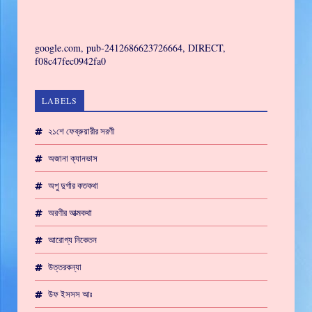
GAMING
google.com, pub-2412686623726664, DIRECT,
f08c47fec0942fa0
LABELS
২১শে ফেব্রুয়ারীর সরণী
অজানা ক্যানভাস
অপু দুর্গার কতকথা
অরণীর আত্মকথা
আরোগ্য নিকেতন
উত্তরকন্যা
উফ ইসসস আঃ