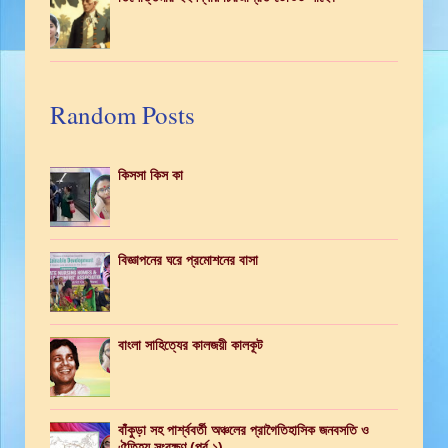
Random Posts
কিসসা কিস কা
বিজ্ঞাপনের ঘরে প্রমোশনের বাসা
বাংলা সাহিত্যের কালজয়ী কালকূট
বাঁকুড়া সহ পার্শ্ববর্তী অঞ্চলের প্রাগৈতিহাসিক জনবসতি ও
ঐতিহ্য সংরক্ষণ (পর্ব ১)