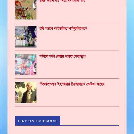
রাজা আসে যায় সিংহাসন থেকে যায়
রবি স্মরণে আলোকিত শান্তিনিকেতন
ঘাটালে বর্ষণ সেবায় ভারত সেবাশ্রম
তিলোত্তমার ইহশয্যায় চিরজাগ্রত ডেভিড সাহেব
LIKE ON FACEBOOK