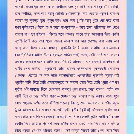
আমরা মৌজমস্তি করব, কারণ ওখানের জল খুব মিষ্টি আর পরিষ্কার”। বৌরা,
তার কথামত, জাল আর আলু তোলার খোঁচনবাড়ি নিয়ে বেরিয়ে পড়ল। তারপর
অনেক দূর দূরান্ত ঘুরে প্রচুর ব্যাঙ ধরে আর চুপড়ি আলু খুঁড়ে বের করে তারা
যখন কুরিগেলে পৌঁছাল তখন তারা হা-ক্লান্ত – তাই ঠান্ডা পরিষ্কার জল দেখে
তাদের সাধ হল নাইবার। কিন্তু জলে নামবার আগে তারা ডালপালা দিয়ে একটা
ঝুপড়ি তৈরি করে তার মধ্যে তাদের আনা খাবার আর জোগাড় করা ব্যাঙ আর
আলু জাল দিয়ে ঢেকে রাখল। ঝুপড়িটা তৈরি করল বায়ামির নালা-নালা-র
(অস্ট্রেলিয়ার আদিবাসীদের ব্যবহৃত কাঠের গদা) ভয়ে, যেটা দেখিয়ে ও তাদের
মন জয় করেছিল আবার ওটার ভয় দেখিয়েই তাদের শাসনে রাখত। তারপর তারা
ঝর্ণায় গেল নাইতে। প্রথমেই তারা তাদের গুমিলাগুলো [কমবয়সী মেয়েদের
পোশাক, যেটাতে অপসাম নামে অস্ট্রেলিয়ার একজাতীয় বৃক্ষবাসী স্তন্যপায়ী
প্রাণীর নাড়ি দিয়ে তৈরি কোমরবন্ধতে অপসামের লোম দিয়ে তৈরি প্রায় এক বর্গ
ফুটের গুছি সামনের দিকে ঝোলানো থাকত] খুলে রাখল, তারা তখনও এতটা কম
বয়সী ছিল যে তারা গুমিলা পরত – সেগুলো তারা ডাঙার ওপর ঝরণার কাছে খুলে
রেখে মহানন্দে ঝর্ণার জলে ঝাঁপিয়ে পড়ল। কিন্তু ঠান্ডা জলে তাদের শরীর জুড়ে
ঠান্ডা আরাম চারিয়ে যাওয়ার আগেই দুটো কুমীর [কুরীয়া] দু’জনকে ক্যাঁক করে
ধরে কোঁত করে গিলে ফেলল। মেয়েদুটোকে গিলে ফেলেই কুমীর দুটো ঝর্ণার জল
যেখান দিয়ে মাটিতে প্রবেশ করে মাটির তলার একটা গর্ত দিয়ে নারান নদীতে
গিয়ে পড়ছে সেখানে ঝাঁপিয়ে পড়ল। সেই রাস্তা দিয়েই তারা গেল, সঙ্গে নিয়ে