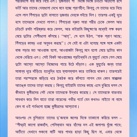
শরীরগুলো বার করে নিয়ে এল। দুজনারই গা ভিজে ভিজে চটচটে আঠালো রসে
ভর্তি আর তাদের দেহগুলো দেখে মনে হচ্ছে প্রাণহীন; কিন্তু সে তাদের বয়ে নিয়ে
এসে লাল পিঁপড়ের দুটো বাসাতে দুজনার দেহকে শুইয়ে দিল। তারপর একটু দূরে
বসে তাদেরকে দেখতে লাগল। পিঁপড়েরা দ্রুত সারা শরীর ঢেকে ফেলল আর
চটচটে রসটা পরিষ্কার করে ফেলল, আর বাইয়ামি কিছুক্ষণের মধ্যেই লক্ষ করল
মেয়ে দুটোর পেশীগুলো কাঁপছে। “আহ্‌”, সে বলে উঠল, “যাক প্রাণ আছে;
পিঁপড়ের কামড় ওরা অনুভব করছে”। সে যেই না এটা বলেছে সঙ্গে সঙ্গে একটা
বাজ পড়ার মত আওয়াজ হলো, আওয়াজটা কিন্তু মনে হলো মেয়ে দুটোর কান
থেকে বেরিয়ে এল। সেই বিকট আওয়াজের প্রতিধ্বনি যে মুহূর্তে থেমে গেল মেয়ে
দুটো আস্তে আস্তে নিজেদের পায়ে উঠে দাঁড়াল। এক মুহূর্তের জন্য তারা
সামান্য দূরে দাঁড়িয়ে হতবুদ্ধি হয়ে ফ্যালফ্যাল করে তাকিয়ে থাকল। তারপরেই
তারা পরস্পরকে জড়িয়ে ধরে ঠকঠক করে কাঁপতে লাগল যেন কোন মারাত্মক
আতঙ্ক তাদের তাড়া করছে। কিন্তু বাইয়ামি তাদের কাছে এসে বুঝিয়ে বলল সে
কীভাবে কুমীরদের পেট থেকে তাদেরকে উদ্ধার করেছে। সে তাদেরকে বারংবার
সাবধান করে দিল যাতে তারা নারেনের গভীর গর্তে যেন কখনও নাইতে না নামে
কেন না ওই গর্তগুলো হচ্ছে কুমীরদের আস্তানা।
অতঃপর সে বুগিরাতে তাদের দু’জনকে জলের দিকে তাকানো করিয়ে বলল –
“শীঘ্রই কালো রাজহাঁস, পেলিক্যান আর হাঁসের দল এই জলাশয় খুঁজে পাবে;
অতীতে যেখানে শুকনো মাটি আর পাথর ছাড়া কিছু ছিল না, এবার থেকে