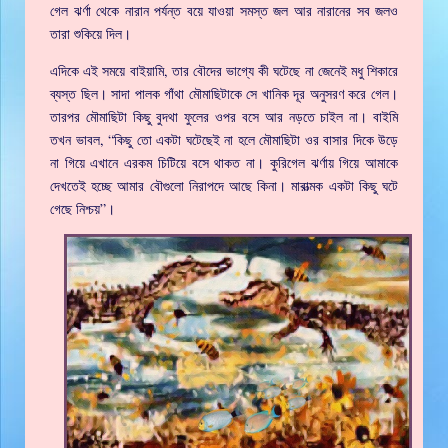
গেল ঝর্ণা থেকে নারান পর্যন্ত বয়ে যাওয়া সমস্ত জল আর নারানের সব জলও
তারা শুকিয়ে দিল।
এদিকে এই সময়ে বাইয়ামি, তার বৌদের ভাগ্যে কী ঘটেছে না জেনেই মধু শিকারে
ব্যস্ত ছিল। সাদা পালক গাঁথা মৌমাছিটাকে সে খানিক দূর অনুসরণ করে গেল।
তারপর মৌমাছিটা কিছু বুদথা ফুলের ওপর বসে আর নড়তে চাইল না। বাইমি
তখন ভাবল, “কিছু তো একটা ঘটেছেই না হলে মৌমাছিটা ওর বাসার দিকে উড়ে
না গিয়ে এখানে এরকম চিটিয়ে বসে থাকত না। কুরিগেল ঝর্ণায় গিয়ে আমাকে
দেখতেই হচ্ছে আমার বৌগুলো নিরাপদে আছে কিনা। মারাত্মক একটা কিছু ঘটে
গেছে নিশ্চয়”।