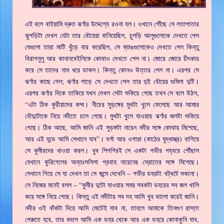
এই বলে বাইয়ামি দ্রুত ঝর্ণার উদ্দেশ্যে রওনা হল। ওখানে পৌঁছে সে লতাপাতার
ঝুপড়িটা দেখল যেটা তার বৌয়েরা বানিয়েছিল, চুপড়ি আলুগুলোকে দেখতে পেল
যেগুলো তারা মাটি খুঁড়ে বার করেছিল, সে ব্যাঙগুলোকেও দেখতে পেল কিন্তু
বিরাগনুলু আর কানানবেইলিকে কোথাও দেখতে পেল না। জোরে জোরে চীৎকার
করে সে তাদের নাম ধরে ডাকল। কিন্তু কোনও উত্তর পেল না। এরপর সে
ঝর্ণার কাছে গেল; ঝর্ণার পাড়ে সে দেখতে পেল তার দুই বৌয়ের গুমিলা দুটি।
এরপর ঝর্ণার দিকে তাকিয়ে যখন দেখল সেটা শুকিয়ে গেছে তখন সে বলে উঠল,
“এটা ঠিক কুরীয়াদের কম্ম। নীচের সুড়ঙ্গের মুখটা খুলে ফেলেছে আর আমার
বৌদুটোকে নিয়ে নদীতে চলে গেছে। মুখটা খুলে যাওয়ায় ঝর্ণার জলটা শুকিয়ে
গেছে। ঠিক আছে, আমি জানি এই সুড়ঙ্গটা নারেন নদীর সঙ্গে কোথায় মিশেছে,
আর এই দন্ডে আমি সেখানে যাব”। বর্শা আর ওগারা (কাঠের যুদ্ধাস্ত্র) বাগিয়ে
সে কুমীরদের ধাওয়া করল। খুব শিগগিরই সে একটা গভীর গহ্বরে পৌঁছাল
যেখানে কুরিগেলের অন্তঃসলিলা প্রবাহ নারেনের স্রোতের সঙ্গে মিশেছে।
সেখানে গিয়ে সে যা দেখল তা সে জন্মে দেখেনি – গভীর ডহরটা খট্‌খটে শুকনো।
সে নিজের মনেই বলল – “কুমীর দুটো যাওয়ার সময় সবকটা ডহরের সব জল খালি
করে সঙ্গে নিয়ে গেছে। কিন্তু এই নদীটার সব দহ আমি খুব ভালো করেই জানি।
নদীর ওই বাঁকটা দিয়ে আমি মোটেই যাব না, তাহলে আমাকে তিনগুণ রাস্তা
পেরুতে হবে, তার বদলে আমি এক ডহর থেকে আর এক ডহরে কোনাকুনি যাব,