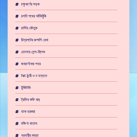
চক্ষুকর্ণের সড়ক
চলতি পথের আঁকিবুঁকি
চার্লির কৌতুক
চিত্রপটের রুপালি রেখা
চেতনার লেন্স-ক্লিক
জবচার্ণকের শহর
টপ্পা ঠুংরী ও ন হন্যতে
টুকিটাকি
ট্রফির কফি ঝড়
ডাক হরকরা
দক্ষিণা বাতাস
নরনারীর কড়চা