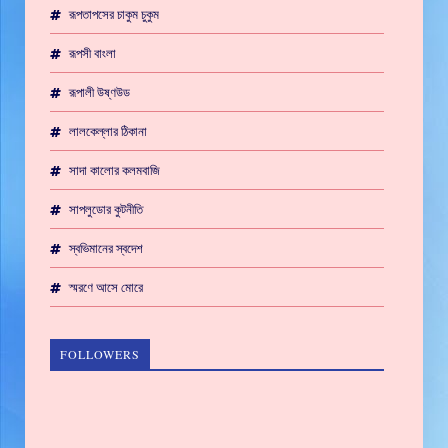
রূপতাপসের চাকুম চুকুম
রূপসী বাংলা
রূপালী উষ্ণউড
লালকেল্লার ঠিকানা
সাদা কালোর কলমবাজি
সাপলুডোর কুটনীতি
স্বভিমানের স্বদেশ
স্মরণে আসে মোরে
FOLLOWERS