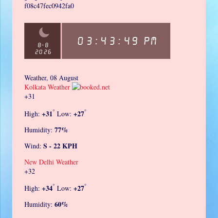
f08c47fec0942fa0
Weather, 08 August
Kolkata Weather
+
31
°
°
+
31
+
27
High:
Low:
77%
Humidity:
S - 22 KPH
Wind:
New Delhi Weather
+
32
°
°
+
34
+
27
High:
Low:
60%
Humidity: