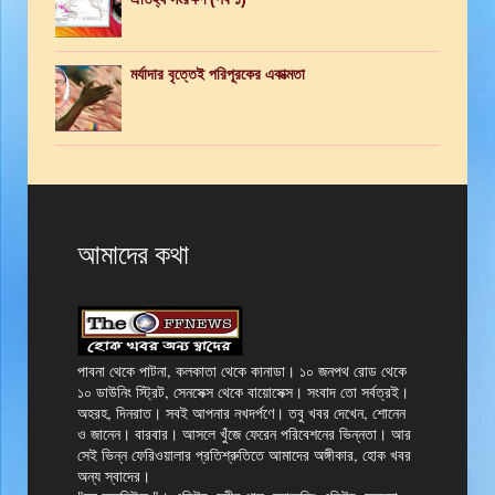
মর্যাদার বৃত্তেই পরিপূরকের একাত্মতা
আমাদের কথা
পাবনা থেকে পাটনা, কলকাতা থেকে কানাডা। ১০ জনপথ রোড থেকে
১০ ডাউনিং স্ট্রিট, সেনসেক্স থেকে বায়োসেক্স। সংবাদ তো সর্বত্রই।
অহরহ, দিনরাত। সবই আপনার নখদর্পণে। তবু খবর দেখেন, শোনেন
ও জানেন। বারবার। আসলে খুঁজে ফেরেন পরিবেশনের ভিন্নতা। আর
সেই ভিন্ন ফেরিওয়ালার প্রতিশ্রুতিতে আমাদের অঙ্গীকার, হোক খবর
অন্য স্বাদের।