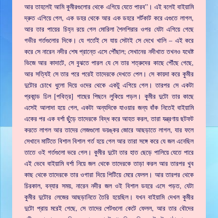
আর তাহলেই আমি কুমীরগুলোর থেকে এগিয়ে যেতে পারব”। এই বলেই বাইয়ামি
দ্রুত এগিয়ে গেল, এক ডহর থেকে আর এক ডহরে শর্টকাট করে এগুতে লাগল,
আর তার পায়ের চিহ্ন রয়ে গেল মোরিলা শৈলশিরার ওপর যেটা এগিয়ে গেছে
গভীর গর্তগুলোর দিকে। যে গর্তেই সে যায় সেটাই সে দেখে খালি – এই করে
করে সে নারেন নদীর শেষ প্রান্তে এসে পৌঁছাল; সেখানের নদীখাত তখনও যথেষ্ট
ভিজে আর কাদাটে, সে বুঝতে পারল যে সে তার শত্রুদের কাছে পৌঁছে গেছে,
আর সত্যিই সে তার পরে পরেই তাদেরকে দেখতে পেল। সে কায়দা করে কুমীর
দুটোর চোখে ধুলো দিয়ে ওদের থেকে একটু এগিয়ে গেল। তারপর সে একটা
প্রকান্ড ঢিল [পবিত্র] গাছের পিছনে লুকিয়ে পড়ল। কুমীর দুটো তার কাছে
এসেই আলাদা হয়ে গেল, একটা অন্যদিকে যাওয়ার জন্য বাঁক নিতেই বাইয়ামি
একের পর এক বর্শা ছুঁড়ে তাদেরকে বিদ্ধ করে আহত করল, তারা যন্ত্রণায় ছটফট
করতে লাগল আর তাদের লেজগুলো ভয়ঙ্কর জোরে আছড়াতে লাগল, যার ফলে
সেখানে মাটিতে বিশাল বিশাল গর্ত হয়ে গেল আর তারা সঙ্গে করে যে জল এনেছিল
তাতে ওই গর্তগুলো ভরে গেল। কুমীর দুটো তার হাত ছেড়ে পালিয়ে যেতে পারে
এই ভেবে বাইয়ামি বর্শা নিয়ে জল থেকে তাদেরকে তাড়া করল আর তারপর খুব
কাছ থেকে তাদেরকে তার ওগারা দিয়ে পিটিয়ে মেরে ফেলল। আর তারপর থেকে
চিরকাল, বন্যার সময়, নারেন নদীর জল ওই বিশাল ডহরে এসে পড়ত, যেটা
কুমীর দুটোর লেজের আছড়ানিতে তৈরি হয়েছিল। যখন বাইয়ামি দেখল কুমীর
দুটো প্রায় মরেই গেছে, সে তাদের পেটগুলো কেটে ফেলল, আর তার বৌদের