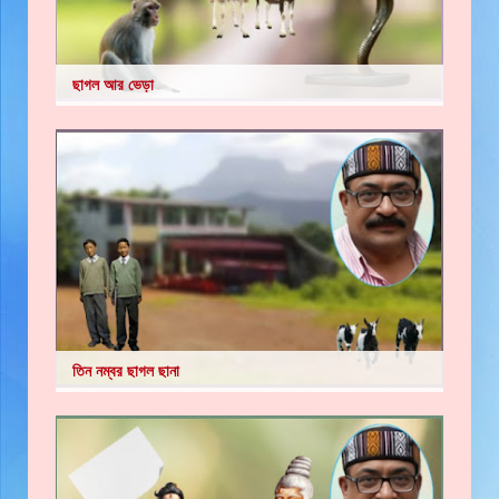
ছাগল আর ভেড়া
তিন নম্বর ছাগল ছানা