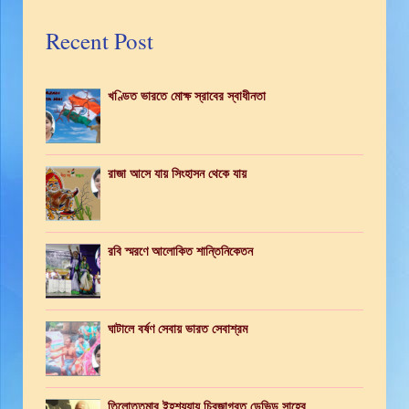
Recent Post
খণ্ডিত ভারতে মোক্ষ স্রাবের স্বাধীনতা
রাজা আসে যায় সিংহাসন থেকে যায়
রবি স্মরণে আলোকিত শান্তিনিকেতন
ঘাটালে বর্ষণ সেবায় ভারত সেবাশ্রম
তিলোত্তমার ইহশয্যায় চিরজাগ্রত ডেভিড সাহেব