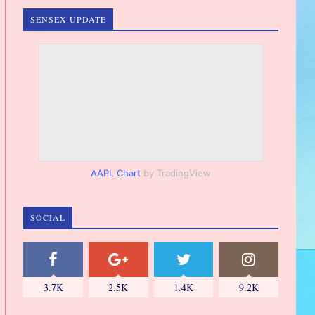
SENSEX UPDATE
AAPL Chart
by TradingView
SOCIAL
3.7K
2.5K
1.4K
9.2K