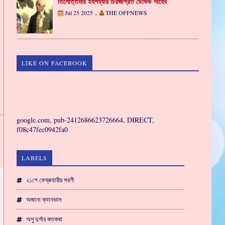
তিলোত্তমার ইহশয্যায় চিরজাগ্রত ডেভিড সাহেব
Jul 25 2025
THE OFFNEWS
-
LIKE ON FACEBOOK
GAMING
google.com, pub-2412686623726664, DIRECT,
f08c47fec0942fa0
LABELS
২১শে ফেব্রুয়ারীর সরণী
অজানা ক্যানভাস
অপু দুর্গার কতকথা