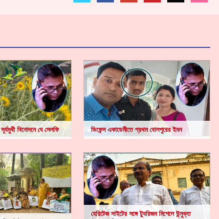
সূর্যমুখী বিনোদনে যে সেলফি
ডিফেন্স একাডেমীতে প্রথম বোলপুরের ইমন
হেরিটেজ সাইটের সঙ্গে ট্যুরিজম মিশেলে উন্মুক্ত