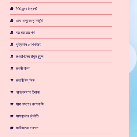
বৈচিত্র্যের চিত্রপট
মেঘ রোদ্দুরের লুকোচুরি
যত মত তত পথ
যুক্তিবাদ ও বর্ণপরিচয়
রূপতাপসের চাকুম চুকুম
রূপসী বাংলা
রূপালী উষ্ণউড
লালকেল্লার ঠিকানা
সাদা কালোর কলমবাজি
সাপলুডোর কুটনীতি
স্বভিমানের স্বদেশ