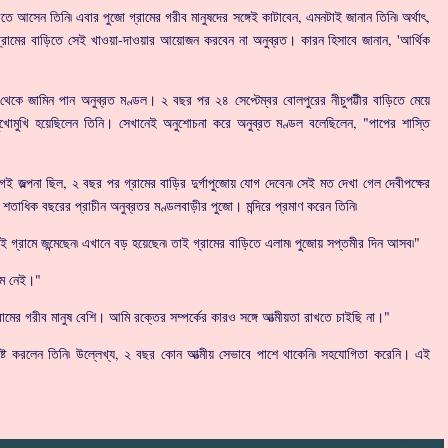
তে আসেন তিনি৷ এবার পুজো গ্রামের গরীব মানুষদের সঙ্গেই কাটাবেন, এমনটাই জানান তিনি৷ অর্থাৎ,
্রামের বাড়িতে সেই খাওয়া-দাওয়ার আয়োজন করবেন না অনুব্রত। কারন হিসাবে জানান, 'আর্থিক
েকে জামিন পান অনুব্রত মণ্ডল। ২ বছর পর ২৪ সেপ্টেম্বর বোলপুরের নীচুপট্টীর বাড়িতে মেয়ে
র মুখোমুখি হয়েছিলেন তিনি। সেখানেই অনুশোচনা করে অনুব্রত মণ্ডল বলেছিলেন, "পাপের শাস্তি
গেই জল্পনা ছিল, ২ বছর পর গ্রামের বাড়ির দুর্গাপুজোয় যোগ দেবেন৷ সেই মত দেখা গেল দেবীপক্ষের
শতাধিক বছরের প্রাচীন অনুব্রতর মণ্ডলবাড়ীর পুজো। মন্দিরে প্রমাণ করেন তিনি৷
ই গ্রামে জন্মেছেন৷ এখানে বড় হয়েছেন৷ তাই গ্রামের বাড়িতে এলাম৷ পুজোয় সপ্তমীর দিন আসব৷"
কম নেই।"
ের গরীব মানুষ বেশি। আমি রক্তের সম্পর্কের কারও সঙ্গে আত্মীয়তা রাখতে চাইছি না।"
 স্পষ্ট করলেন তিনি৷ উল্লেখ্য, ২ বছর কোন আত্মীয় সেভাবে পাশে থাকেনি৷ সহযোগিতা করেনি। এই