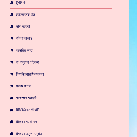
টুকিটাকি
ট্রফির কফি ঝড়
ডাক হরকরা
দক্ষিণা বাতাস
নরনারীর কড়চা
না মানুষের ইতিকথা
নিশান্তিকার সিংহকন্যা
প্রথম পালক
প্রবাসের জলছবি
বিকিকিনির লক্ষ্মীঝাঁপি
বিবিধের মাঝে দেখ
বিষ্ময়ের অমৃত সন্ধান