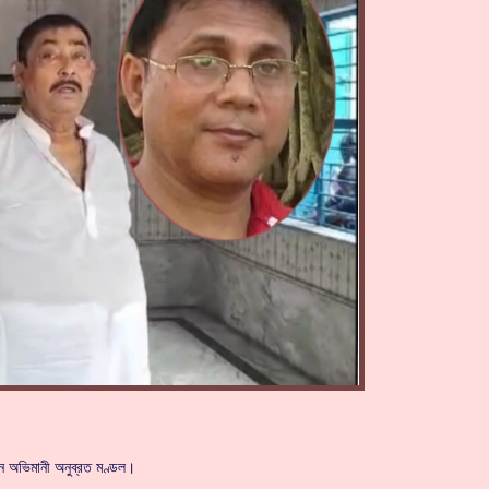
করলেন অভিমানী অনুব্রত মণ্ডল।