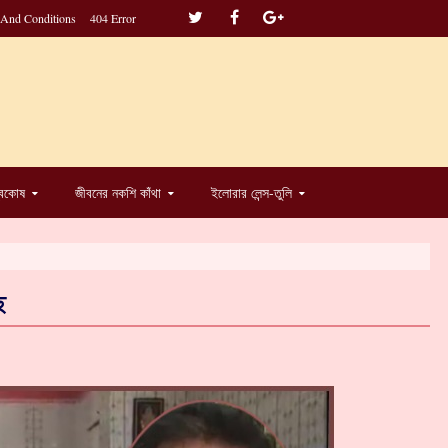
 And Conditions
404 Error
্বকোষ
জীবনের নকশি কাঁথা
ইলোরার লেন্স-তুলি
ে