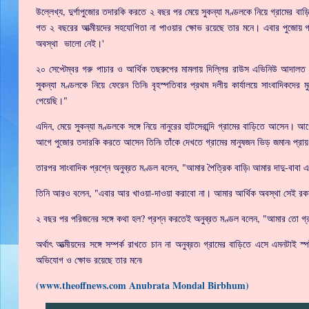
উল্লেখ্য, দুর্গাপুজোর তদারকি করতে ২ বছর পর মেয়ে সুকন্যা মণ্ডলকে নিয়ে গ্রামের বাড়ি
গত ২ বছরের আত্মীয়দের সহযোগিতা না পাওয়ার ক্ষোভ রয়েছে তার মনে। এবার পুজোয় গ
অবস্থা ভালো নেই।'
২০ সেপ্টেম্বর গরু পাচার ও আর্থিক তছরুপের মামলায় দিল্লির রাউস এভিনিউ আদালত থ
সুকন্যা মণ্ডলকে নিয়ে ফেরেন তিনি৷ বৃহস্পতিবার প্রথম দলীয় কার্যালয়ে সাংবাদিকদে
পেয়েছি।"
এদিন, মেয়ে সুকন্যা মণ্ডলকে সঙ্গে নিয়ে নানুরের হাটসেরান্দি গ্রামের বাড়িতে আসেন। আ
আগে পুজোর তদারকি করতে আসেন তিনি৷ তাঁকে দেখতে গ্রামের মানুষজন ভিড় জমান৷ প্রায় 
তারপর সাংবাদিক প্রশ্নে অনুব্রত মণ্ডল বলেন, "আমার পৈত্রিক বাড়ি৷ আমার দাদু-বাবা এ
তিনি আরও বলেন, "এবার আর খাওয়া-দাওয়া করাবো না। আমার আর্থিক অবস্থা সেই র
২ বছর পর পরিজনের সঙ্গে কথা হল? প্রশ্ন করতেই অনুব্রত মণ্ডল বলেন, "আমার তো গ্রাম
অর্থাৎ আত্মীয়দের সঙ্গে সম্পর্ক রাখতে চান না অনুব্রত৷ গ্রামের বাড়িতে এসে এমনটাই
অভিযোগ ও ক্ষোভ রয়েছে তার মনে৷
(www.theoffnews.com Anubrata Mondal Birbhum)