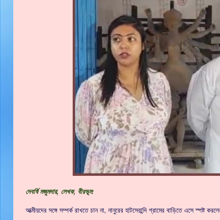
দেবর্ষি মজুমদার, লেখক, বীরভূম:
আত্মীয়দের সঙ্গে সম্পর্ক রাখতে চান না, নানুরের হাটসেরান্দি গ্রামের বাড়িতে এসে স্পষ্ট 