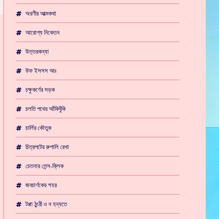
অরণীর আত্মকথা
আরোগ্য নিকেতন
উত্তরকন্যা
উফ ইসসস আঃ
চক্ষুকর্ণের সড়ক
চলতি পথের আঁকিবুঁকি
চার্লির কৌতুক
চিত্রপটের রুপালি রেখা
চেতনার লেন্স-ক্লিক
জবচার্ণকের শহর
টপ্পা ঠুংরী ও ন হন্যতে