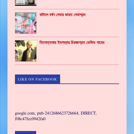
ঘাটালে বর্ষণ সেবায় ভারত সেবাশ্রম
তিলোত্তমার ইহশয্যায় চিরজাগ্রত ডেভিড সাহেব
LIKE ON FACEBOOK
GAMING
google.com, pub-2412686623726664, DIRECT,
f08c47fec0942fa0