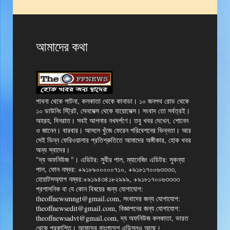
আমাদের কথা
পাবনা থেকে পাটনা, কলকাতা থেকে কানাডা। ১০ জনপথ রোড থেকে
১০ ডাউনিং স্ট্রিট, সেনসেক্স থেকে বায়োসেক্স। সংবাদ তো সর্বত্রই।
অহরহ, দিনরাত। সবই আপনার নখদর্পণে। তবু খবর দেখেন, শোনেন
ও জানেন। বারবার। আসলে খুঁজে ফেরেন পরিবেশনের ভিন্নতা। আর
সেই ভিন্ন ফেরিওয়ালার প্রতিশ্রুতিতে আমাদের অঙ্গীকার, হোক খবর
অন্য স্বাদের।
"দ্য অফনিউজ "। এডিটর: সুবীর পাল, ম্যানেজিং এডিটর: সুকন্যা
পাল, ফোন নম্বর: +৯১৮৯০০০০০৭১০, +৯১৮১৭০০৬৩৩৩৩,
হোয়াটসঅ্যাপ নম্বর:+৯১৯৪৩৪১৮২৯৯৯, +৯১৮১৭০০৬৩৩৩৩
প্রশাসনিক বা যে কোন বিষয়ের জন্য যোগাযোগ:
theoffnewsmngt@gmail.com, সংবাদের জন্য যোগাযোগ:
theoffnewsedit@gmail.com, বিজ্ঞাপনের জন্য যোগাযোগ:
theoffnewsadvt@gmail.com, দ্য অফনিউজ কলকাতা, ভারত
থেকে প্রকাশিত। আমাদের বাংলাদেশ এডিসনও আছে।