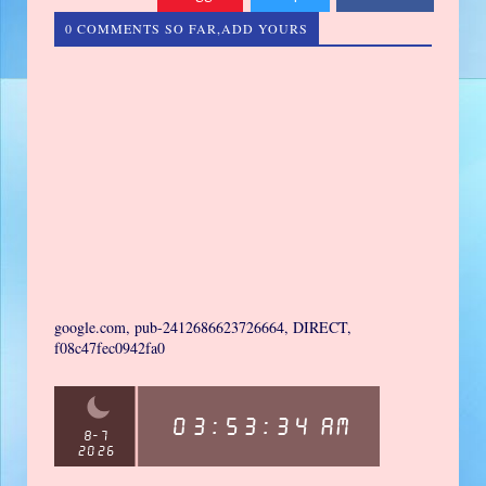
0 COMMENTS SO FAR,ADD YOURS
google.com, pub-2412686623726664, DIRECT,
f08c47fec0942fa0