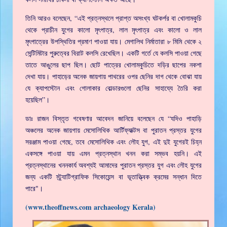
তিনি আরও বলেছেন, “এই প্রত্নস্থলে প্রাপ্ত অসংখ্য ঘটকর্পর বা খোলামকুচি
থেকে প্রাচীন যুগের কালো মৃৎপাত্র, লাল মৃৎপাত্র এবং কালো ও লাল
মৃৎপাত্রের উপস্থিতির প্রমাণ পাওয়া যায়। মেগালিথ নির্মাতারা ৮ মিমি থেকে ২
সেন্টিমিটার পুরুত্বের বিরাট কলসি রেখেছিল। একটি গর্তে যে কলসি পাওয়া গেছে
তাতে আঙুলের ছাপ ছিল। ছোট পাত্রের খোলামকুচিতে দড়ির ছাপের নকশা
দেখা যায়। পাহাড়ের অনেক জায়গায় পাথরের ওপর ছেনির দাগ থেকে বোঝা যায়
যে ক্যাপস্টোন এবং গোলাকার বোল্ডারগুলো ছেনির সাহায্যে তৈরি করা
হয়েছিল”।
ডাঃ রাজন বিস্তৃত গবেষণার আবেদন জানিয়ে বলেছেন যে “যদিও পাহাড়ি
অঞ্চলের অনেক জায়গায় মেসোলিথিক আর্টিফ্যাক্টস বা পুরাতন প্রস্তর যুগের
সরঞ্জাম পাওয়া গেছে, তবে মেসোলিথিক এবং লৌহ যুগ, এই দুই যুগেরই চিহ্ন
একসঙ্গে পাওয়া যায় এমন প্রত্নস্থান খনন করা সম্ভব হয়নি। এই
প্রত্নস্থানের খননকার্য অবশ্যই আমাদের পুরাতন প্রস্তর যুগ এবং লৌহ যুগের
জন্য একটি স্ট্র্যাটিগ্রাফিক সিকোয়েন্স বা ভূতাত্ত্বিক ক্রমের সন্ধান দিতে
পারে"।
(www.theoffnews.com archaeology Kerala)