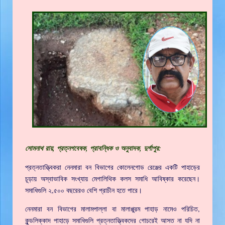
সোমনাথ রায়, প্রত্নগবেষক, প্রাবন্ধিক ও অনুবাদক, দুর্গাপুর:
প্রত্নতাত্ত্বিকরা নেনমারা বন বিভাগের কোলেনগোড রেঞ্জের একটি পাহাড়ের
চূড়ায় অস্বাভাবিক সংখ্যায় মেগালিথিক কলস সমাধি আবিষ্কার করেছেন।
সমাধিগুলি ২,৫০০ বছরেরও বেশি প্রাচীন হতে পারে।
নেনমারা বন বিভাগের মালামপাল্লা বা মালাপ্পুরম পাহাড় নামেও পরিচিত,
কুন্ডলিক্কাদ পাহাড়ে সমাধিগুলি প্রত্নতাত্ত্বিকদের গোচরেই আসত না যদি না