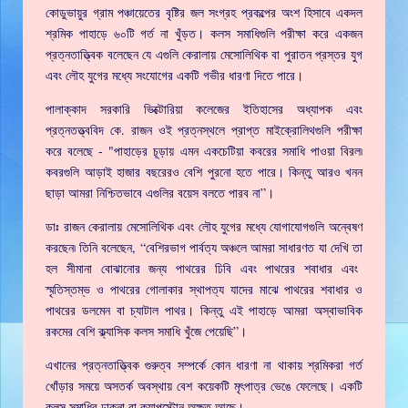
কোডুভায়ুর গ্রাম পঞ্চায়েতের বৃষ্টির জল সংগ্রহ প্রকল্পের অংশ হিসাবে একদল
শ্রমিক পাহাড়ে ৬০টি গর্ত না খুঁড়ত। কলস সমাধিগুলি পরীক্ষা করে একজন
প্রত্নতাত্ত্বিক বলেছেন যে এগুলি কেরালায় মেসোলিথিক বা পুরাতন প্রস্তর যুগ
এবং লৌহ যুগের মধ্যে সংযোগের একটি গভীর ধারণা দিতে পারে।
পালাক্কাদ সরকারি ভিক্টোরিয়া কলেজের ইতিহাসের অধ্যাপক এবং
প্রত্নতত্ত্ববিদ কে. রাজন ওই প্রত্নস্থলে প্রাপ্ত মাইক্রোলিথগুলি পরীক্ষা
করে বলেছে - "পাহাড়ের চূড়ায় এমন একচেটিয়া কবরের সমাধি পাওয়া বিরল৷
কবরগুলি আড়াই হাজার বছরেরও বেশি পুরনো হতে পারে। কিন্তু আরও খনন
ছাড়া আমরা নিশ্চিতভাবে এগুলির বয়েস বলতে পারব না”।
ডাঃ রাজন কেরালায় মেসোলিথিক এবং লৌহ যুগের মধ্যে যোগাযোগগুলি অন্বেষণ
করছেন৷ তিনি বলেছেন, “বেশিরভাগ পার্বত্য অঞ্চলে আমরা সাধারণত যা দেখি তা
হল সীমানা বোঝানোর জন্য পাথরের ঢিবি এবং পাথরের শবাধার এবং
স্মৃতিস্তম্ভ ও পাথরের গোলাকার স্থাপত্য যাদের মাঝে পাথরের শবাধার ও
পাথরের ডলমেন বা চ্যাটাল পাথর। কিন্তু এই পাহাড়ে আমরা অস্বাভাবিক
রকমের বেশি ক্ল্যাসিক কলস সমাধি খুঁজে পেয়েছি”।
এখানের প্রত্নতাত্ত্বিক গুরুত্ব সম্পর্কে কোন ধারণা না থাকায় শ্রমিকরা গর্ত
খোঁড়ার সময়ে অসতর্ক অবস্থায় বেশ কয়েকটি মৃৎপাত্র ভেঙে ফেলেছে। একটি
কলস সমাধির ঢাকনা বা ক্যাপস্টোন অক্ষত আছে।