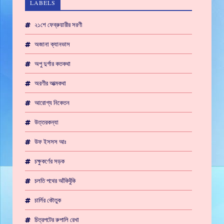
LABELS
২১শে ফেব্রুয়ারীর সরণী
অজানা ক্যানভাস
অপু দুর্গার কতকথা
অরণীর আত্মকথা
আরোগ্য নিকেতন
উত্তরকন্যা
উফ ইসসস আঃ
চক্ষুকর্ণের সড়ক
চলতি পথের আঁকিবুঁকি
চার্লির কৌতুক
চিত্রপটের রুপালি রেখা