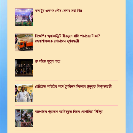
কল ট্যু একশন পৌষ মেলার নয়া থিম
বিজেপির অ্যাকাউন্টে বীরভূমে বালি পাচারের টাকা?
জেলাশাসককে রগড়ালেন মুখ্যমন্ত্রী
রং সাঁঝে পুতুল নাচে
হেরিটেজ সাইটের সঙ্গে ট্যুরিজম মিশেলে উন্মুক্ত বিশ্বভারতী
অরুণাচল প্রদেশে আবিষ্কৃত বিরল বেগোনিয়া নিস্তি