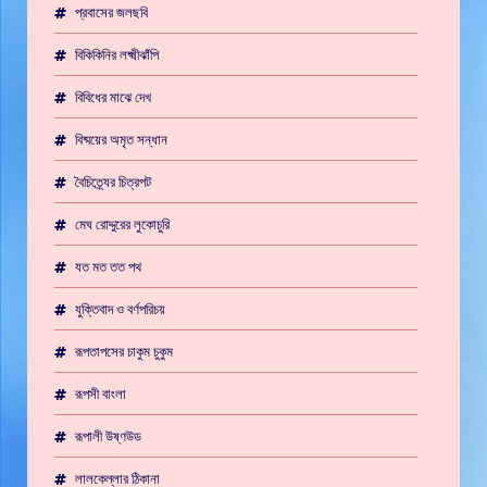
প্রবাসের জলছবি
বিকিকিনির লক্ষ্মীঝাঁপি
বিবিধের মাঝে দেখ
বিষ্ময়ের অমৃত সন্ধান
বৈচিত্র্যের চিত্রপট
মেঘ রোদ্দুরের লুকোচুরি
যত মত তত পথ
যুক্তিবাদ ও বর্ণপরিচয়
রূপতাপসের চাকুম চুকুম
রূপসী বাংলা
রূপালী উষ্ণউড
লালকেল্লার ঠিকানা