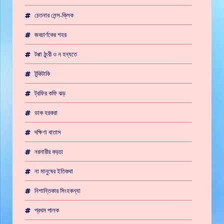
চেতনার লেন্স-ক্লিক
জবচার্ণকের শহর
টপ্পা ঠুংরী ও ন হন্যতে
টুকিটাকি
ট্রফির কফি ঝড়
ডাক হরকরা
দক্ষিণা বাতাস
নরনারীর কড়চা
না মানুষের ইতিকথা
নিশান্তিকার সিংহকন্যা
প্রথম পালক