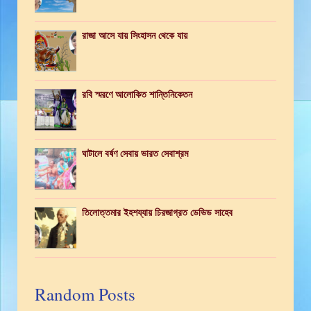
রাজা আসে যায় সিংহাসন থেকে যায়
রবি স্মরণে আলোকিত শান্তিনিকেতন
ঘাটালে বর্ষণ সেবায় ভারত সেবাশ্রম
তিলোত্তমার ইহশয্যায় চিরজাগ্রত ডেভিড সাহেব
Random Posts