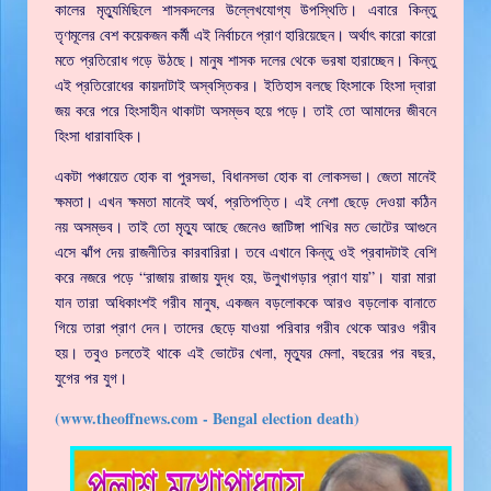
কালের মৃত্যুমিছিলে শাসকদলের উল্লেখযোগ্য উপস্থিতি। এবারে কিন্তু
তৃণমূলের বেশ কয়েকজন কর্মী এই নির্বাচনে প্রাণ হারিয়েছেন। অর্থাৎ কারো কারো
মতে প্রতিরোধ গড়ে উঠছে। মানুষ শাসক দলের থেকে ভরষা হারাচ্ছেন। কিন্তু
এই প্রতিরোধের কায়দাটাই অস্বস্তিকর। ইতিহাস বলছে হিংসাকে হিংসা দ্বারা
জয় করে পরে হিংসাহীন থাকাটা অসম্ভব হয়ে পড়ে। তাই তো আমাদের জীবনে
হিংসা ধারাবাহিক।
একটা পঞ্চায়েত হোক বা পুরসভা, বিধানসভা হোক বা লোকসভা। জেতা মানেই
ক্ষমতা। এখন ক্ষমতা মানেই অর্থ, প্রতিপত্তি। এই নেশা ছেড়ে দেওয়া কঠিন
নয় অসম্ভব। তাই তো মৃত্যু আছে জেনেও জাটিঙ্গা পাখির মত ভোটের আগুনে
এসে ঝাঁপ দেয় রাজনীতির কারবারিরা। তবে এখানে কিন্তু ওই প্রবাদটাই বেশি
করে নজরে পড়ে “রাজায় রাজায় যুদ্ধ হয়, উলুখাগড়ার প্রাণ যায়”। যারা মারা
যান তারা অধিকাংশই গরীব মানুষ, একজন বড়লোককে আরও বড়লোক বানাতে
গিয়ে তারা প্রাণ দেন। তাদের ছেড়ে যাওয়া পরিবার গরীব থেকে আরও গরীব
হয়। তবুও চলতেই থাকে এই ভোটের খেলা, মৃত্যুর মেলা, বছরের পর বছর,
যুগের পর যুগ।
(www.theoffnews.com - Bengal election death)