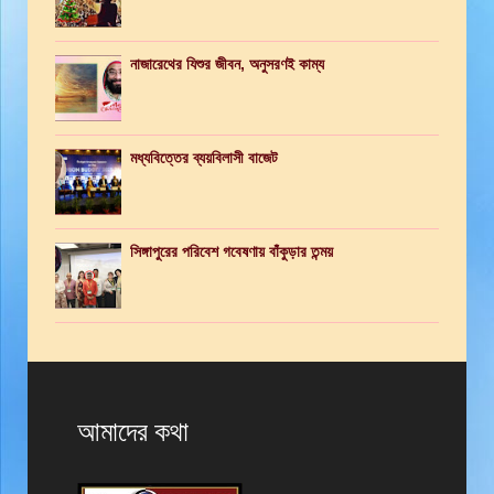
নাজারেথের যিশুর জীবন, অনুসরণই কাম্য
মধ্যবিত্তের ব্যয়বিলাসী বাজেট
সিঙ্গাপুরের পরিবেশ গবেষণায় বাঁকুড়ার তন্ময়
আমাদের কথা