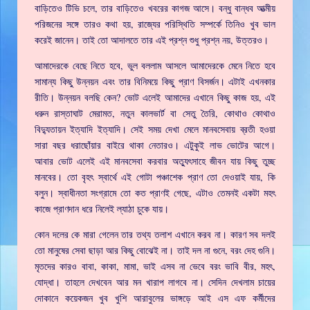
বাড়িতেও টিভি চলে, তার বাড়িতেও খবরের কাগজ আসে। বন্ধু বান্ধব আত্মীয়
পরিজনের সঙ্গে তারও কথা হয়, রাজ্যের পরিস্থিতি সম্পর্কে তিনিও খুব ভাল
করেই জানেন। তাই তো আদালতে তার এই প্রশ্ন শুধু প্রশ্ন নয়, উত্তরও।
আমাদেরকে বেছে নিতে হবে, ভুল বললাম আসলে আমাদেরকে মেনে নিতে হবে
সামান্য কিছু উন্নয়ন এবং তার বিনিময়ে কিছু প্রাণ বিসর্জন। এটাই এখনকার
রীতি। উন্নয়ন বলছি কেন? ভোট এলেই আমাদের এখানে কিছু কাজ হয়, এই
ধরুন রাস্তাঘাট মেরামত, নতুন কালভার্ট বা সেতু তৈরি, কোথাও কোথাও
বিদ্যুতায়ন ইত্যাদি ইত্যাদি। সেই সময় দেখা মেলে মানবসেবায় ব্রতী হওয়া
সারা বছর ধরাছোঁয়ার বাইরে থাকা নেতারও। এটুকুই লাভ ভোটের আগে।
আবার ভোট এলেই এই মানবসেবা করবার অত্যুৎসাহে জীবন যায় কিছু তুচ্ছ
মানবের। তো বৃহৎ স্বার্থে এই গোটা পঞ্চাশেক প্রাণ তো দেওয়াই যায়, কি
বলুন। স্বাধীনতা সংগ্রামে তো কত প্রাণই গেছে, এটাও তেমনই একটা মহৎ
কাজে প্রাণদান ধরে নিলেই ল্যাঠা চুকে যায়।
কোন দলের কে মারা গেলেন তার তথ্য তলাশ এখানে করব না। কারণ সব দলই
তো মানুষের সেবা ছাড়া আর কিছু বোঝেই না। তাই দল না গুনে, বরং দেহ গুনি।
মৃতদের কারও বাবা, কাকা, মামা, ভাই এসব না ভেবে বরং ভাবি বীর, মহৎ,
যোদ্ধা। তাহলে দেখবেন আর মন খারাপ লাগবে না। সেদিন দেখলাম চায়ের
দোকানে কয়েকজন খুব খুশি আরাবুলের ভাঙ্গড়ে আই এস এফ কর্মীদের