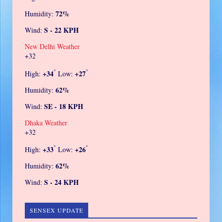
72%
Humidity:
S - 22 KPH
Wind:
New Delhi Weather
+
32
°
°
+
34
+
27
High:
Low:
62%
Humidity:
SE - 18 KPH
Wind:
Dhaka Weather
+
32
°
°
+
33
+
26
High:
Low:
62%
Humidity:
S - 24 KPH
Wind:
SENSEX UPDATE