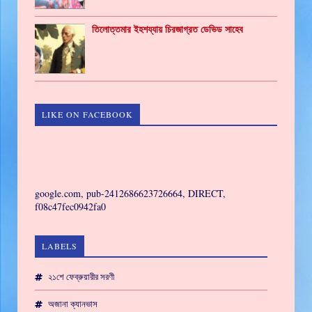
তিলোত্তমার ইহশয্যায় চিরজাগ্রত ডেভিড সাহেব
LIKE ON FACEBOOK
GAMING
google.com, pub-2412686623726664, DIRECT,
f08c47fec0942fa0
LABELS
২১শে ফেব্রুয়ারীর সরণী
অজানা ক্যানভাস