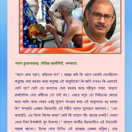
পলাশ মুখোপাধ্যায়, সিনিয়র জার্নালিস্ট, কলকাতা:
“আগে কেবা প্রাণ, করিবেক দান”। আচ্ছা কবি কি আগে থেকেই দেখেছিলেন
মানুষের সেবা করবার জন্য মানুষের এই আকুতিকে? কি জানি তখনও কি এভাবেই
ভোট হত? ভোট তো জনগনের সেবা করবার জন্য স্বীকৃত পন্থা, অন্তত
রাজনৈতিক নেতা কর্মীদের তো তাই মত। এবারে বলুন তো নির্বাচনের জেতার
জন্য অর্থাৎ মানব সেবার একটু সুযোগ পাওয়ার জন্য এই আকুলতার গুঢ় রহস্য
কি? সম্প্রতি একজন বিচারপতি এই নিরীহ প্রশ্ন তুলেছেন আদালতে। “এত
হানাহানি, এত হিংসা কিসের জন্য? ভোট কি তাহলে পাঁচ বছরের চাকরি? যেখান
থেকে টাকা উপার্জনই মূল উদ্দেশ্য।“ আসলে মাননীয় বিচারপতিও এই উত্তরটা
সম্যক জানেন। দিনের শেষে তিনিও এই রাজ্যের একজন বাসিন্দা। তার