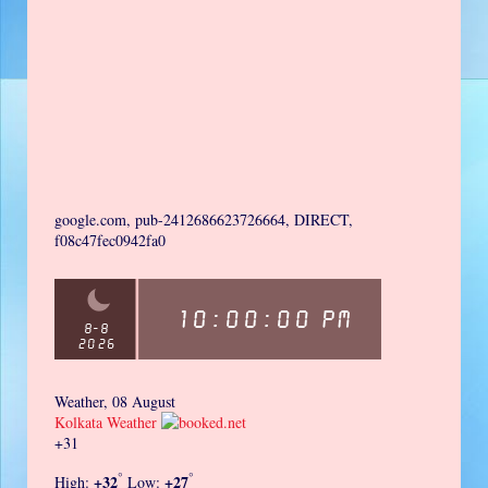
google.com, pub-2412686623726664, DIRECT,
f08c47fec0942fa0
Weather, 08 August
Kolkata Weather
+
31
°
°
+
32
+
27
High:
Low: