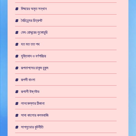
বিষ্ময়ের অমৃত সন্ধান
বৈচিত্র্যের চিত্রপট
মেঘ রোদ্দুরের লুকোচুরি
যত মত তত পথ
যুক্তিবাদ ও বর্ণপরিচয়
রূপতাপসের চাকুম চুকুম
রূপসী বাংলা
রূপালী উষ্ণউড
লালকেল্লার ঠিকানা
সাদা কালোর কলমবাজি
সাপলুডোর কুটনীতি