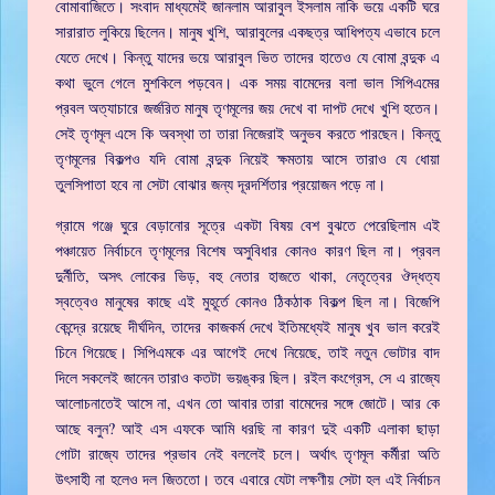
বোমাবাজিতে। সংবাদ মাধ্যমেই জানলাম আরাবুল ইসলাম নাকি ভয়ে একটি ঘরে
সারারাত লুকিয়ে ছিলেন। মানুষ খুশি, আরাবুলের একছত্র আধিপত্য এভাবে চলে
যেতে দেখে। কিন্তু যাদের ভয়ে আরাবুল ভিত তাদের হাতেও যে বোমা বন্দুক এ
কথা ভুলে গেলে মুশকিলে পড়বেন। এক সময় বামেদের বলা ভাল সিপিএমের
প্রবল অত্যাচারে জর্জরিত মানুষ তৃণমূলের জয় দেখে বা দাপট দেখে খুশি হতেন।
সেই তৃণমূল এসে কি অবস্থা তা তারা নিজেরাই অনুভব করতে পারছেন। কিন্তু
তৃণমূলের বিকল্পও যদি বোমা বন্দুক নিয়েই ক্ষমতায় আসে তারাও যে ধোয়া
তুলসিপাতা হবে না সেটা বোঝার জন্য দূরদর্শিতার প্রয়োজন পড়ে না।
গ্রামে গঞ্জে ঘুরে বেড়ানোর সূত্রে একটা বিষয় বেশ বুঝতে পেরেছিলাম এই
পঞ্চায়েত নির্বাচনে তৃণমূলের বিশেষ অসুবিধার কোনও কারণ ছিল না। প্রবল
দুর্নীতি, অসৎ লোকের ভিড়, বহু নেতার হাজতে থাকা, নেতৃত্বের ঔদ্ধত্য
স্বত্বেও মানুষের কাছে এই মুহূর্তে কোনও ঠিকঠাক বিকল্প ছিল না। বিজেপি
কেন্দ্রে রয়েছে দীর্ঘদিন, তাদের কাজকর্ম দেখে ইতিমধ্যেই মানুষ খুব ভাল করেই
চিনে গিয়েছে। সিপিএমকে এর আগেই দেখে নিয়েছে, তাই নতুন ভোটার বাদ
দিলে সকলেই জানেন তারাও কতটা ভয়ঙ্কর ছিল। রইল কংগ্রেস, সে এ রাজ্যে
আলোচনাতেই আসে না, এখন তো আবার তারা বামেদের সঙ্গে জোটে। আর কে
আছে বলুন? আই এস এফকে আমি ধরছি না কারণ দুই একটি এলাকা ছাড়া
গোটা রাজ্যে তাদের প্রভাব নেই বললেই চলে। অর্থাৎ তৃণমূল কর্মীরা অতি
উৎসাহী না হলেও দল জিততো। তবে এবারে যেটা লক্ষণীয় সেটা হল এই নির্বাচন