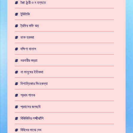
টপ্পা ঠুংরী ও ন হন্যতে
টুকিটাকি
ট্রফির কফি ঝড়
ডাক হরকরা
দক্ষিণা বাতাস
নরনারীর কড়চা
না মানুষের ইতিকথা
নিশান্তিকার সিংহকন্যা
প্রথম পালক
প্রবাসের জলছবি
বিকিকিনির লক্ষ্মীঝাঁপি
বিবিধের মাঝে দেখ