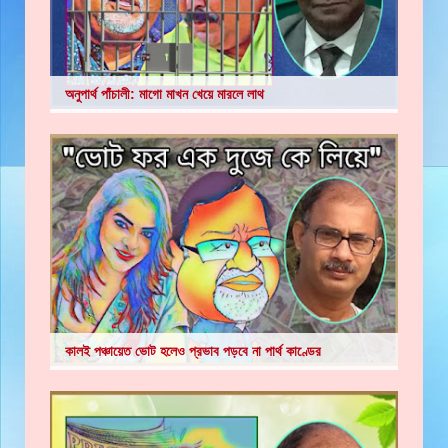
অনুপার্থ পাঁচালী: মাগো মাখন খেয়ে মারলে লাথ
কালই পঞ্চায়েত ভোট হলেও প্রভাব পড়বে না পার্থ কাণ্ডের