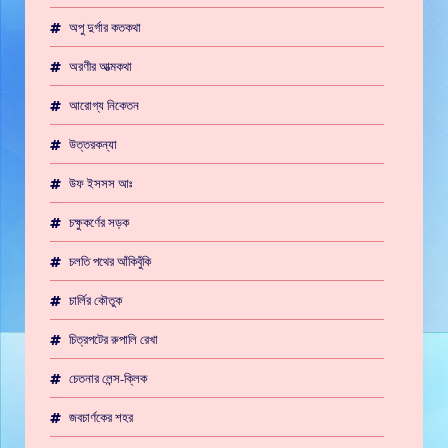
অপু দুর্গার কতকথা
অরণীর আত্মকথা
আরোগ্য নিকেতন
উত্তরকন্যা
উফ ইসসস আঃ
চক্ষুকর্ণের সড়ক
চলতি পথের আঁকিবুঁকি
চার্লির কৌতুক
চিত্রপটের রুপালি রেখা
চেতনার লেন্স-ক্লিক
জবচার্ণকের শহর