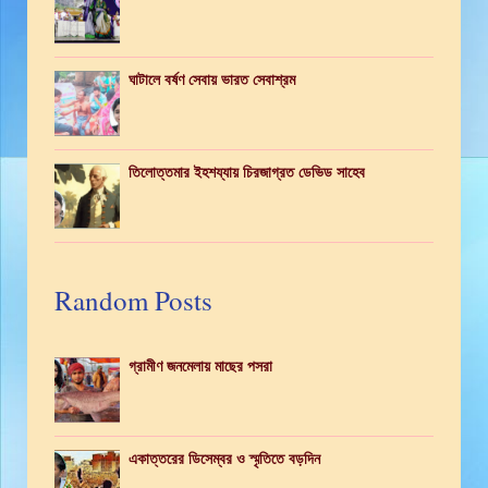
ঘাটালে বর্ষণ সেবায় ভারত সেবাশ্রম
তিলোত্তমার ইহশয্যায় চিরজাগ্রত ডেভিড সাহেব
Random Posts
গ্রামীণ জনমেলায় মাছের পসরা
একাত্তরের ডিসেম্বর ও স্মৃতিতে বড়দিন