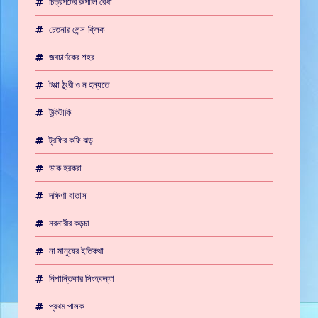
চিত্রপটের রুপালি রেখা
চেতনার লেন্স-ক্লিক
জবচার্ণকের শহর
টপ্পা ঠুংরী ও ন হন্যতে
টুকিটাকি
ট্রফির কফি ঝড়
ডাক হরকরা
দক্ষিণা বাতাস
নরনারীর কড়চা
না মানুষের ইতিকথা
নিশান্তিকার সিংহকন্যা
প্রথম পালক