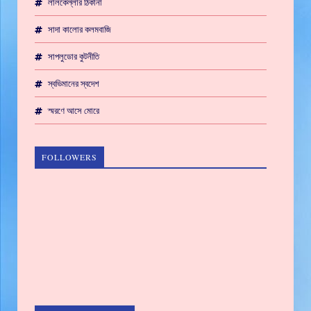
লালকেল্লার ঠিকানা
সাদা কালোর কলমবাজি
সাপলুডোর কুটনীতি
স্বভিমানের স্বদেশ
স্মরণে আসে মোরে
FOLLOWERS