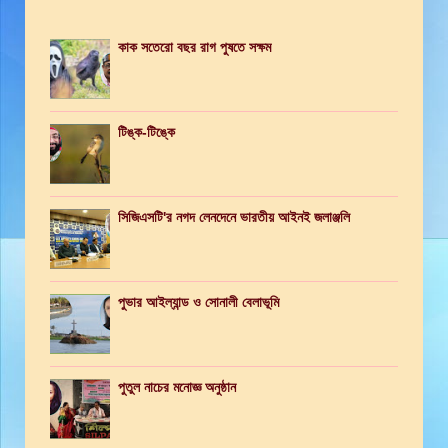
কাক সতেরো বছর রাগ পুষতে সক্ষম
টিঙ্ক-টিঙ্কে
সিজিএসটি'র নগদ লেনদেনে ভারতীয় আইনই জলাঞ্জলি
পুভার আইল্যান্ড ও সোনালী বেলাভূমি
পুতুল নাচের মনোজ্ঞ অনুষ্ঠান