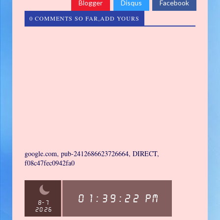
Blogger
Disqus
Facebook
0 COMMENTS SO FAR,ADD YOURS
google.com, pub-2412686623726664, DIRECT,
f08c47fec0942fa0