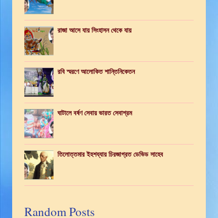
রাজা আসে যায় সিংহাসন থেকে যায়
রবি স্মরণে আলোকিত শান্তিনিকেতন
ঘাটালে বর্ষণ সেবায় ভারত সেবাশ্রম
তিলোত্তমার ইহশয্যায় চিরজাগ্রত ডেভিড সাহেব
Random Posts