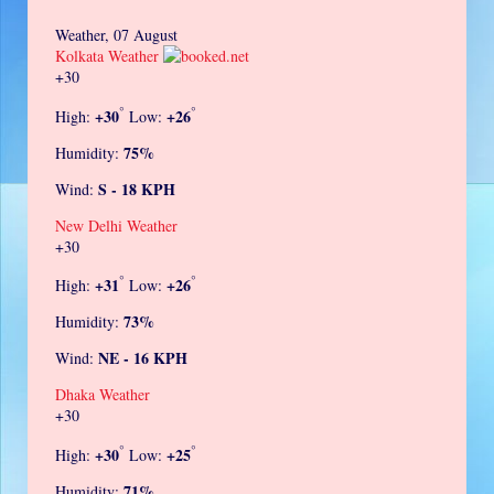
Weather, 07 August
Kolkata Weather
+
30
°
°
+
30
+
26
High:
Low:
75%
Humidity:
S - 18 KPH
Wind:
New Delhi Weather
+
30
°
°
+
31
+
26
High:
Low:
73%
Humidity:
NE - 16 KPH
Wind:
Dhaka Weather
+
30
°
°
+
30
+
25
High:
Low:
71%
Humidity: