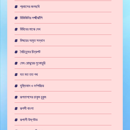
প্রবাসের জলছবি
বিকিকিনির লক্ষ্মীঝাঁপি
বিবিধের মাঝে দেখ
বিষ্ময়ের অমৃত সন্ধান
বৈচিত্র্যের চিত্রপট
মেঘ রোদ্দুরের লুকোচুরি
যত মত তত পথ
যুক্তিবাদ ও বর্ণপরিচয়
রূপতাপসের চাকুম চুকুম
রূপসী বাংলা
রূপালী উষ্ণউড