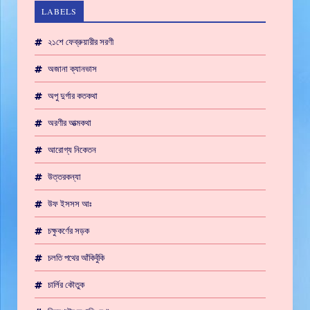
LABELS
২১শে ফেব্রুয়ারীর সরণী
অজানা ক্যানভাস
অপু দুর্গার কতকথা
অরণীর আত্মকথা
আরোগ্য নিকেতন
উত্তরকন্যা
উফ ইসসস আঃ
চক্ষুকর্ণের সড়ক
চলতি পথের আঁকিবুঁকি
চার্লির কৌতুক