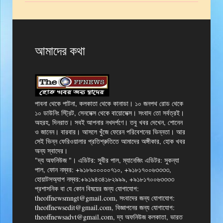
আমাদের কথা
পাবনা থেকে পাটনা, কলকাতা থেকে কানাডা। ১০ জনপথ রোড থেকে
১০ ডাউনিং স্ট্রিট, সেনসেক্স থেকে বায়োসেক্স। সংবাদ তো সর্বত্রই।
অহরহ, দিনরাত। সবই আপনার নখদর্পণে। তবু খবর দেখেন, শোনেন
ও জানেন। বারবার। আসলে খুঁজে ফেরেন পরিবেশনের ভিন্নতা। আর
সেই ভিন্ন ফেরিওয়ালার প্রতিশ্রুতিতে আমাদের অঙ্গীকার, হোক খবর
অন্য স্বাদের।
"দ্য অফনিউজ "। এডিটর: সুবীর পাল, ম্যানেজিং এডিটর: সুকন্যা
পাল, ফোন নম্বর: +৯১৮৯০০০০০৭১০, +৯১৮১৭০০৬৩৩৩৩,
হোয়াটসঅ্যাপ নম্বর:+৯১৯৪৩৪১৮২৯৯৯, +৯১৮১৭০০৬৩৩৩৩
প্রশাসনিক বা যে কোন বিষয়ের জন্য যোগাযোগ:
theoffnewsmngt@gmail.com, সংবাদের জন্য যোগাযোগ:
theoffnewsedit@gmail.com, বিজ্ঞাপনের জন্য যোগাযোগ:
theoffnewsadvt@gmail.com, দ্য অফনিউজ কলকাতা, ভারত