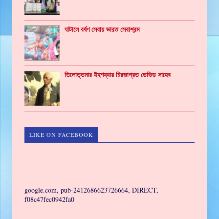
ঘাটালে বর্ষণ সেবায় ভারত সেবাশ্রম
তিলোত্তমার ইহশয্যায় চিরজাগ্রত ডেভিড সাহেব
LIKE ON FACEBOOK
GAMING
google.com, pub-2412686623726664, DIRECT,
f08c47fec0942fa0