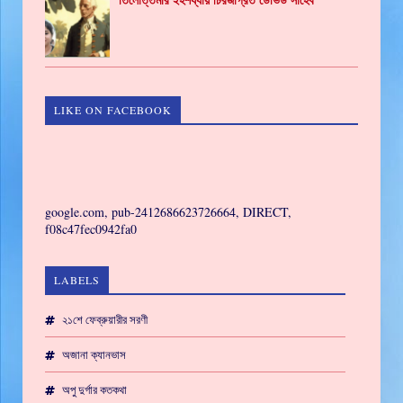
তিলোত্তমার ইহশয্যায় চিরজাগ্রত ডেভিড সাহেব
LIKE ON FACEBOOK
GAMING
google.com, pub-2412686623726664, DIRECT,
f08c47fec0942fa0
LABELS
২১শে ফেব্রুয়ারীর সরণী
অজানা ক্যানভাস
অপু দুর্গার কতকথা