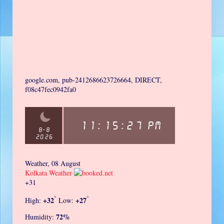
google.com, pub-2412686623726664, DIRECT,
f08c47fec0942fa0
Weather, 08 August
Kolkata Weather
+
31
°
°
+
32
+
27
High:
Low:
72%
Humidity: