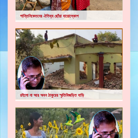
শান্তিনিকেতনের ঐতিহ্য ছোঁয়া বায়োস্কোপ
রইলো না আর অবন ঠাকুরের স্মৃতিবিজড়িত বাড়ি