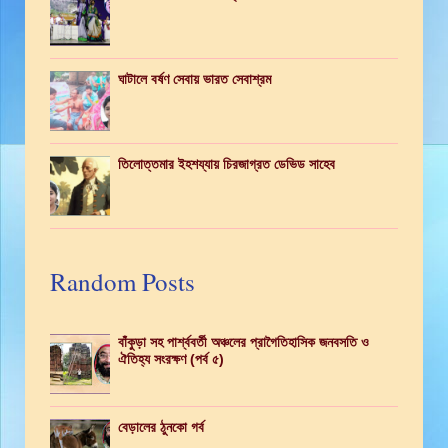
ঘাটালে বর্ষণ সেবায় ভারত সেবাশ্রম
তিলোত্তমার ইহশয্যায় চিরজাগ্রত ডেভিড সাহেব
Random Posts
বাঁকুড়া সহ পার্শ্ববর্তী অঞ্চলের প্রাগৈতিহাসিক জনবসতি ও
ঐতিহ্য সংরক্ষণ (পর্ব ৫)
বেড়ালের ঠুনকো গর্ব