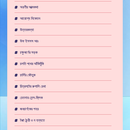
অরণীর আত্মকথা
আরোগ্য নিকেতন
উত্তরকন্যা
উফ ইসসস আঃ
চক্ষুকর্ণের সড়ক
চলতি পথের আঁকিবুঁকি
চার্লির কৌতুক
চিত্রপটের রুপালি রেখা
চেতনার লেন্স-ক্লিক
জবচার্ণকের শহর
টপ্পা ঠুংরী ও ন হন্যতে