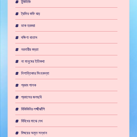
টুকিটাকি
ট্রফির কফি ঝড়
ডাক হরকরা
দক্ষিণা বাতাস
নরনারীর কড়চা
না মানুষের ইতিকথা
নিশান্তিকার সিংহকন্যা
প্রথম পালক
প্রবাসের জলছবি
বিকিকিনির লক্ষ্মীঝাঁপি
বিবিধের মাঝে দেখ
বিষ্ময়ের অমৃত সন্ধান