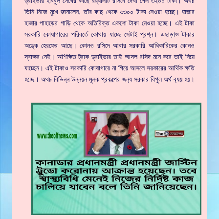
ড্রাইভার হবিবুল সেখের কাছে রয়্যালটি রসিদে দেখা গেল ৩২০০ টাকা। অথচ
তিনি নিজে মুখে জানালেন, তাঁর কাছ থেকে ৩৩০০ টাকা নেওয়া হচ্ছে। হাজার
হাজার পাহাড়ের গাড়ি থেকে অতিরিক্ত একশো টাকা নেওয়া হচ্ছে। এই টাকা
সরকারি কোষাগারের পরিবর্তে কোথায় যাচ্ছে সেটাই প্রশ্ন। এছাড়াও টাকার
অঙ্কে হেরফের আছে। কোনও রসিদে আবার সরকারি আধিকারিকের কোনও
স্বাক্ষর নেই। অশিক্ষিত ট্রাক ড্রাইভার তাই আসল রসিদ মনে করে তাই নিয়ে
যাচ্ছেন। এই টাকাও সরকারি কোষাগারে না গিয়ে আসলে সরকারের আর্থিক ক্ষতি
হচ্ছে। অথচ বিভিন্ন উন্নয়ন মূলক প্রকল্পের জন‍্য সরকার বিপুল অর্থ ব‍্যয় হয়।