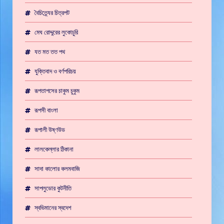
বৈচিত্র্যের চিত্রপট
মেঘ রোদ্দুরের লুকোচুরি
যত মত তত পথ
যুক্তিবাদ ও বর্ণপরিচয়
রূপতাপসের চাকুম চুকুম
রূপসী বাংলা
রূপালী উষ্ণউড
লালকেল্লার ঠিকানা
সাদা কালোর কলমবাজি
সাপলুডোর কুটনীতি
স্বভিমানের স্বদেশ