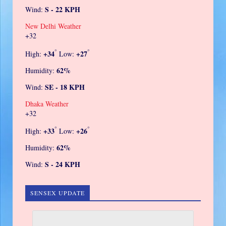
S - 22 KPH
Wind:
New Delhi Weather
+
32
°
°
+
34
+
27
High:
Low:
62%
Humidity:
SE - 18 KPH
Wind:
Dhaka Weather
+
32
°
°
+
33
+
26
High:
Low:
62%
Humidity:
S - 24 KPH
Wind:
SENSEX UPDATE