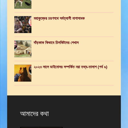
মহাকুম্ভের চরণপথে সর্বত্যাগী নাগাসাধক
দাঁড়কাক কিভাবে চিলকিটদের শেখাল
২০২৩ সালে ডাইনোসর সম্পর্কিত নয়া তথ্য-তালাশ (পর্ব ৬)
আমাদের কথা