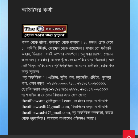
আমাদের কথা
পাবনা থেকে পাটনা, কলকাতা থেকে কানাডা। ১০ জনপথ রোড থেকে
১০ ডাউনিং স্ট্রিট, সেনসেক্স থেকে বায়োসেক্স। সংবাদ তো সর্বত্রই।
অহরহ, দিনরাত। সবই আপনার নখদর্পণে। তবু খবর দেখেন, শোনেন
ও জানেন। বারবার। আসলে খুঁজে ফেরেন পরিবেশনের ভিন্নতা। আর
সেই ভিন্ন ফেরিওয়ালার প্রতিশ্রুতিতে আমাদের অঙ্গীকার, হোক খবর
অন্য স্বাদের।
"দ্য অফনিউজ "। এডিটর: সুবীর পাল, ম্যানেজিং এডিটর: সুকন্যা
পাল, ফোন নম্বর: +৯১৮৯০০০০০৭১০, +৯১৮১৭০০৬৩৩৩৩,
হোয়াটসঅ্যাপ নম্বর:+৯১৯৪৩৪১৮২৯৯৯, +৯১৮১৭০০৬৩৩৩৩
প্রশাসনিক বা যে কোন বিষয়ের জন্য যোগাযোগ:
theoffnewsmngt@gmail.com, সংবাদের জন্য যোগাযোগ:
theoffnewsedit@gmail.com, বিজ্ঞাপনের জন্য যোগাযোগ:
theoffnewsadvt@gmail.com, দ্য অফনিউজ কলকাতা, ভারত
থেকে প্রকাশিত। আমাদের বাংলাদেশ এডিসনও আছে।