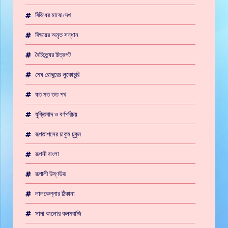
বিবিধের মাঝে দেখ
বিষ্ময়ের অমৃত সন্ধান
বৈচিত্র্যের চিত্রপট
মেঘ রোদ্দুরের লুকোচুরি
যত মত তত পথ
যুক্তিবাদ ও বর্ণপরিচয়
রূপতাপসের চাকুম চুকুম
রূপসী বাংলা
রূপালী উষ্ণউড
লালকেল্লার ঠিকানা
সাদা কালোর কলমবাজি