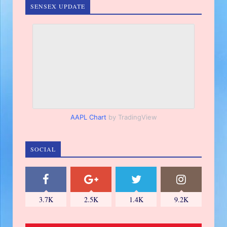
SENSEX UPDATE
AAPL Chart
by TradingView
SOCIAL
3.7K
2.5K
1.4K
9.2K