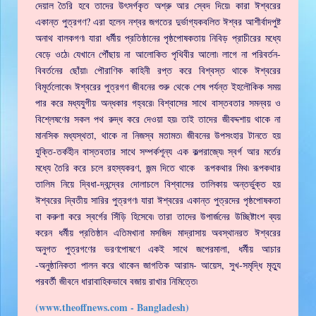
দেয়াল তৈরি হবে তাদের উৎসর্গকৃত অশ্রু আর স্বেদ দিয়ে৷ কারা ঈশ্বরের
একান্ত পুত্রগণ? এরা হলেন নশ্বর জগতের দুর্ভাগ্যকবলিত ঈশ্বর আশীর্বাদপুষ্ট
অনাথ বালকগণ৷ যারা ধর্মীয় প্রতিষ্ঠানের পৃষ্ঠপোষকতায় নিবিড় প্রাচীরের মধ্যে
বেড়ে ওঠে৷ যেখানে পৌঁছায় না আলোকিত পৃথিবীর আলো৷ লাগে না পরিবর্তন-
বিবর্তনের ছোঁয়া৷ পৌরাণিক কাহিনী রপ্ত করে বিশ্বস্ত থাকে ঈশ্বরের
বিমূর্তলোকে৷ ঈশ্বরের পুত্রগণ জীবনের শুরু থেকে শেষ পর্যন্ত ইহলৌকিক সময়
পার করে মধ্যযুগীয় অন্ধকার গহ্বরে৷ বিশ্বাসের সাথে বাস্তবতার সমন্বয় ও
বিশ্লেষণের সকল পথ রুদ্ধ করে দেওয়া হয়৷ তাই তাদের জীবদ্দশায় থাকে না
মানসিক মধ্যস্থতা, থাকে না নিজস্ব মতামত৷ জীবনের উপসংহার টানতে হয়
যুক্তি-তর্কহীন বাস্তবতার সাথে সম্পর্কশূন্য এক কল্পরাজ্যে৷ স্বর্গ আর মর্তের
মধ্যে তৈরি করে চলে রহস্যকরণ, জন্ম দিতে থাকে রূপকথার মিথ৷ রূপকথার
তালিম নিয়ে দ্বিধা-দ্বন্দ্বের দোলাচলে বিশ্বাসের তালিকায় অন্তর্ভুক্ত হয়
ঈশ্বরের দ্বিতীয় সারির পুত্রগণ৷ যারা ঈশ্বরের একান্ত পুত্রদের পৃষ্ঠপোষকতা
বা করুণা করে স্বর্গের সিঁড়ি হিসেবে৷ তারা তাদের উপার্জনের উচ্ছিষ্টাংশ ব্যয়
করেন ধর্মীয় প্রতিষ্ঠান এতিমখানা মসজিদ মাদ্রাসায় অবস্থানরত ঈশ্বরের
অনুগত পুত্রগণের ভরণপোষণে একই সাথে জপেরমালা, ধর্মীয় আচার
-অনুষ্ঠানিকতা পালন করে থাকেন জাগতিক আরাম- আয়েস, সুখ-সমৃদ্ধি মৃত্যু
পরবর্তী জীবনে ধারাবাহিকভাবে বজায় রাখার নিমিত্তে৷
(www.theoffnews.com - Bangladesh)