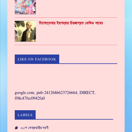
তিলোত্তমার ইহশয্যায় চিরজাগ্রত ডেভিড সাহেব
LIKE ON FACEBOOK
GAMING
google.com, pub-2412686623726664, DIRECT,
f08c47fec0942fa0
LABELS
২১শে ফেব্রুয়ারীর সরণী