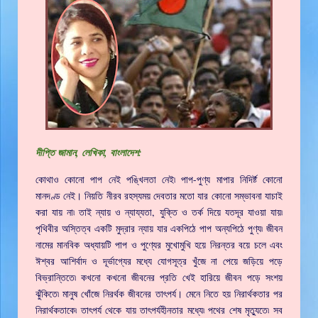
দীপ্তি জামান, লেখিকা, বাংলাদেশ:
কোথাও কোনো পাপ নেই পঙ্খিলতা নেই৷ পাপ-পুণ্য মাপার নিদির্ষ্ট কোনো
মানদণ্ড নেই। নিয়তি নীরব রহস্যময় দেবতার মতো যার কোনো সম্ভাবনা যাচাই
করা যায় না৷ তাই ন্যায় ও ন্যায্যতা, যুক্তি ও তর্ক দিয়ে যতদূর যাওয়া যায়৷
পৃথিবীর অস্তিত্ব একটি মুদ্রার ন্যায় যার একপিঠে পাপ অন্যপিঠে পুণ্য৷ জীবন
নামের মানবিক অধ্যায়টি পাপ ও পুণ্যের মুখোমুখি হয়ে নিরন্তর বয়ে চলে এবং
ঈশ্বর আশির্বাদ ও দূর্ভাগ্যের মধ্যে যোগসূত্র খুঁজে না পেয়ে জড়িয়ে পড়ে
বিভ্রান্তিতে৷ কখনো কখনো জীবনের প্রতি খেই হারিয়ে জীবন পড়ে সংশয়
ঝুঁকিতে৷ মানুষ খোঁজে নিরর্থক জীবনের তাৎপর্য। মেনে নিতে হয় নিরার্থকতার পর
নিরার্থকতাকে৷ তাৎপর্য থেকে যায় তাৎপর্যহীনতার মধ্যে৷ পথের শেষ মৃত্যুতে৷ সব