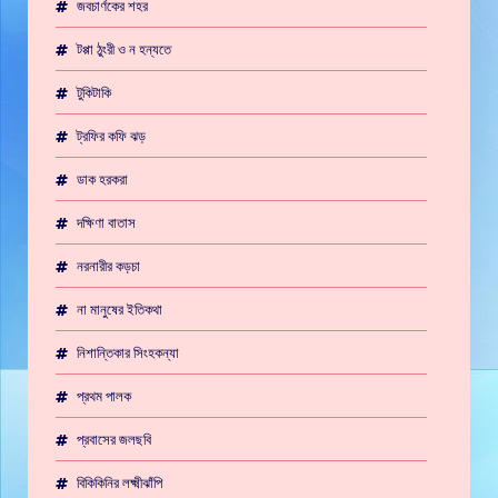
জবচার্ণকের শহর
টপ্পা ঠুংরী ও ন হন্যতে
টুকিটাকি
ট্রফির কফি ঝড়
ডাক হরকরা
দক্ষিণা বাতাস
নরনারীর কড়চা
না মানুষের ইতিকথা
নিশান্তিকার সিংহকন্যা
প্রথম পালক
প্রবাসের জলছবি
বিকিকিনির লক্ষ্মীঝাঁপি