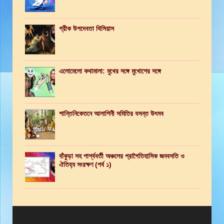
গ্রীক উপদেবতা থিসিয়াস
এলোমেলো কথামালা: মুখের সঙ্গে মুখোশের সঙ্গে
শান্তিনিকেতনে আলাপিনী সমিতির বসন্ত উৎসব
বাঁকুড়া সহ পার্শ্ববর্তী অঞ্চলের প্রাগৈতিহাসিক জনবসতি ও
ঐতিহ্য সংরক্ষণ (পর্ব ১)