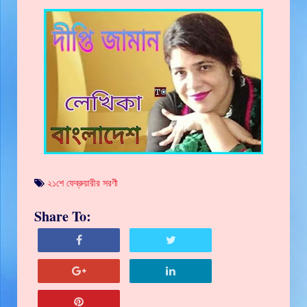
২১শে ফেব্রুয়ারীর সরণী
Share To: