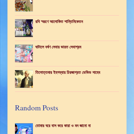
রবি স্মরণে আলোকিত শান্তিনিকেতন
ঘাটালে বর্ষণ সেবায় ভারত সেবাশ্রম
তিলোত্তমার ইহশয্যায় চিরজাগ্রত ডেভিড সাহেব
Random Posts
তোমার ঘরে বাস করে কারা ও মন জানো না