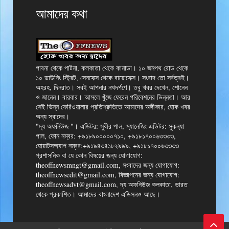
আমাদের কথা
পাবনা থেকে পাটনা, কলকাতা থেকে কানাডা। ১০ জনপথ রোড থেকে
১০ ডাউনিং স্ট্রিট, সেনসেক্স থেকে বায়োসেক্স। সংবাদ তো সর্বত্রই।
অহরহ, দিনরাত। সবই আপনার নখদর্পণে। তবু খবর দেখেন, শোনেন
ও জানেন। বারবার। আসলে খুঁজে ফেরেন পরিবেশনের ভিন্নতা। আর
সেই ভিন্ন ফেরিওয়ালার প্রতিশ্রুতিতে আমাদের অঙ্গীকার, হোক খবর
অন্য স্বাদের।
"দ্য অফনিউজ "। এডিটর: সুবীর পাল, ম্যানেজিং এডিটর: সুকন্যা
পাল, ফোন নম্বর: +৯১৮৯০০০০০৭১০, +৯১৮১৭০০৬৩৩৩৩,
হোয়াটসঅ্যাপ নম্বর:+৯১৯৪৩৪১৮২৯৯৯, +৯১৮১৭০০৬৩৩৩৩
প্রশাসনিক বা যে কোন বিষয়ের জন্য যোগাযোগ:
theoffnewsmngt@gmail.com, সংবাদের জন্য যোগাযোগ:
theoffnewsedit@gmail.com, বিজ্ঞাপনের জন্য যোগাযোগ:
theoffnewsadvt@gmail.com, দ্য অফনিউজ কলকাতা, ভারত
থেকে প্রকাশিত। আমাদের বাংলাদেশ এডিসনও আছে।