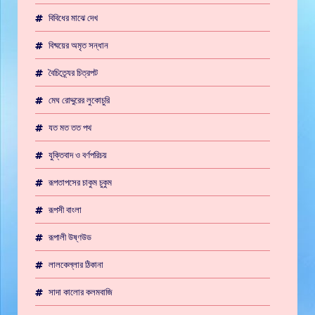
বিবিধের মাঝে দেখ
বিষ্ময়ের অমৃত সন্ধান
বৈচিত্র্যের চিত্রপট
মেঘ রোদ্দুরের লুকোচুরি
যত মত তত পথ
যুক্তিবাদ ও বর্ণপরিচয়
রূপতাপসের চাকুম চুকুম
রূপসী বাংলা
রূপালী উষ্ণউড
লালকেল্লার ঠিকানা
সাদা কালোর কলমবাজি