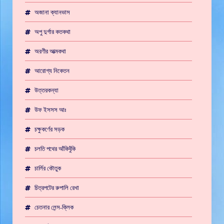
অজানা ক্যানভাস
অপু দুর্গার কতকথা
অরণীর আত্মকথা
আরোগ্য নিকেতন
উত্তরকন্যা
উফ ইসসস আঃ
চক্ষুকর্ণের সড়ক
চলতি পথের আঁকিবুঁকি
চার্লির কৌতুক
চিত্রপটের রুপালি রেখা
চেতনার লেন্স-ক্লিক