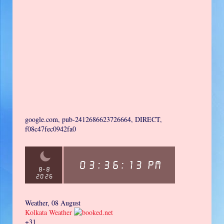
google.com, pub-2412686623726664, DIRECT,
f08c47fec0942fa0
Weather, 08 August
Kolkata Weather
+
31