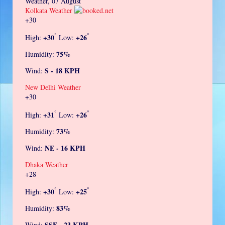
Weather, 07 August
Kolkata Weather
+
30
°
°
+
30
+
26
High:
Low:
75%
Humidity:
S - 18 KPH
Wind:
New Delhi Weather
+
30
°
°
+
31
+
26
High:
Low:
73%
Humidity:
NE - 16 KPH
Wind:
Dhaka Weather
+
28
°
°
+
30
+
25
High:
Low:
83%
Humidity:
SSE - 23 KPH
Wind: