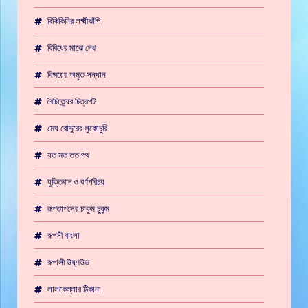
বিকিকিনির লক্ষ্মীঝাঁপি
বিবিধের মাঝে দেখ
বিষ্ময়ের অমৃত সন্ধান
বৈচিত্র্যের চিত্রপট
মেঘ রোদ্দুরের লুকোচুরি
যত মত তত পথ
যুক্তিবাদ ও বর্ণপরিচয়
রূপতাপসের চাকুম চুকুম
রূপসী বাংলা
রূপালী উষ্ণউড
লালকেল্লার ঠিকানা