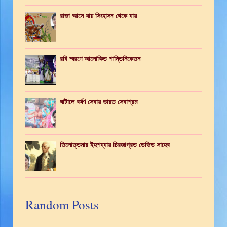
রাজা আসে যায় সিংহাসন থেকে যায়
রবি স্মরণে আলোকিত শান্তিনিকেতন
ঘাটালে বর্ষণ সেবায় ভারত সেবাশ্রম
তিলোত্তমার ইহশয্যায় চিরজাগ্রত ডেভিড সাহেব
Random Posts