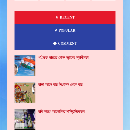
RECENT
POPULAR
COMMENT
খণ্ডিত ভারতে মোক্ষ স্রাবের স্বাধীনতা
রাজা আসে যায় সিংহাসন থেকে যায়
রবি স্মরণে আলোকিত শান্তিনিকেতন