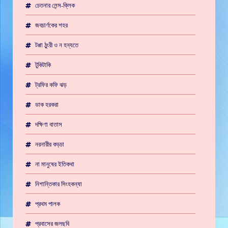
চেতনার লেন্স-ক্লিক
জবচার্ণকের শহর
টপ্পা ঠুংরী ও ন হন্যতে
টুকিটাকি
ট্রফির কফি ঝড়
ডাক হরকরা
দক্ষিণা বাতাস
নরনারীর কড়চা
না মানুষের ইতিকথা
নিশান্তিকার সিংহকন্যা
প্রথম পালক
প্রবাসের জলছবি