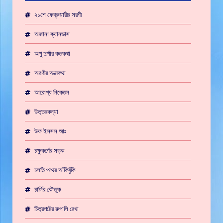
২১শে ফেব্রুয়ারীর সরণী
অজানা ক্যানভাস
অপু দুর্গার কতকথা
অরণীর আত্মকথা
আরোগ্য নিকেতন
উত্তরকন্যা
উফ ইসসস আঃ
চক্ষুকর্ণের সড়ক
চলতি পথের আঁকিবুঁকি
চার্লির কৌতুক
চিত্রপটের রুপালি রেখা