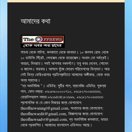
আমাদের কথা
পাবনা থেকে পাটনা, কলকাতা থেকে কানাডা। ১০ জনপথ রোড থেকে
১০ ডাউনিং স্ট্রিট, সেনসেক্স থেকে বায়োসেক্স। সংবাদ তো সর্বত্রই।
অহরহ, দিনরাত। সবই আপনার নখদর্পণে। তবু খবর দেখেন, শোনেন
ও জানেন। বারবার। আসলে খুঁজে ফেরেন পরিবেশনের ভিন্নতা। আর
সেই ভিন্ন ফেরিওয়ালার প্রতিশ্রুতিতে আমাদের অঙ্গীকার, হোক খবর
অন্য স্বাদের।
"দ্য অফনিউজ "। এডিটর: সুবীর পাল, ম্যানেজিং এডিটর: সুকন্যা
পাল, ফোন নম্বর: +৯১৮৯০০০০০৭১০, +৯১৮১৭০০৬৩৩৩৩,
হোয়াটসঅ্যাপ নম্বর:+৯১৯৪৩৪১৮২৯৯৯, +৯১৮১৭০০৬৩৩৩৩
প্রশাসনিক বা যে কোন বিষয়ের জন্য যোগাযোগ:
theoffnewsmngt@gmail.com, সংবাদের জন্য যোগাযোগ:
theoffnewsedit@gmail.com, বিজ্ঞাপনের জন্য যোগাযোগ:
theoffnewsadvt@gmail.com, দ্য অফনিউজ কলকাতা, ভারত
থেকে প্রকাশিত। আমাদের বাংলাদেশ এডিসনও আছে।