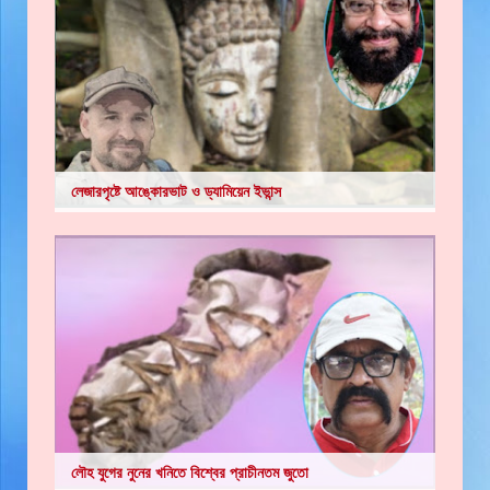
লেজারপৃষ্টে আঙ্কোরভাট ও ড্যামিয়েন ইভান্স
লৌহ যুগের নুনের খনিতে বিশ্বের প্রাচীনতম জুতো