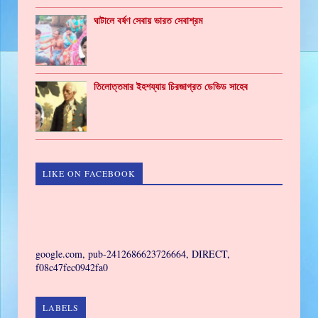
ঘাটালে বর্ষণ সেবায় ভারত সেবাশ্রম
তিলোত্তমার ইহশয্যায় চিরজাগ্রত ডেভিড সাহেব
LIKE ON FACEBOOK
GAMING
google.com, pub-2412686623726664, DIRECT,
f08c47fec0942fa0
LABELS