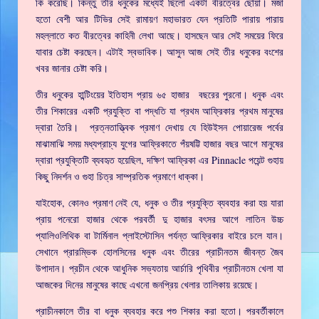
কি করেছি। কিন্তু তীর ধনুকের মধ্যেই ছিলো একটা বীরত্বের ছোঁয়া। মজা
হতো বেশী আর টিভির সেই রামায়ণ মহাভারত যেন প্রতিটি পারায় পারায়
মহল্লাতে কত বীরত্বের কাহিনী লেখা আছে। হাসছেন আর সেই সময়ের ফিরে
যাবার চেষ্টা করছেন। এটাই স্বভাবিক। আসুন আজ সেই তীর ধনুকের বংশের
খবর জানার চেষ্টা করি।
তীর ধনুকের হান্টিংয়ের ইতিহাস প্রায় ৬৫ হাজার বছরের পুরনো। ধনুক এবং
তীর শিকারের একটি প্রযুক্তি বা পদ্ধতি যা প্রথম আফ্রিকার প্রথম মানুষের
দ্বারা তৈরি। প্রত্নতাত্ত্বিক প্রমাণ দেখায় যে হিউইসন পোয়ারেজ পর্বের
মাঝামাঝি সময় মধ্যপ্রাচ্য যুগের আফ্রিকাতে পঁয়ষট্টি হাজার বছর আগে মানুষের
দ্বারা প্রযুক্তিটি ব্যবহৃত হয়েছিল, দক্ষিণ আফ্রিকা এর Pinnacle পয়েন্ট গুহায়
কিছু নিদর্শন ও গুহা চিত্র সাম্প্রতিক প্রমাণে ধাক্কা।
যাইহোক, কোনও প্রমাণ নেই যে, ধনুক ও তীর প্রযুক্তি ব্যবহার করা হয় যারা
প্রায় পনেরো হাজার থেকে পরবর্তী দু হাজার বৎসর আগে লাতিন উচ্চ
প্যালিওলিথিক বা টার্মিনাল প্লাইস্টোসিন পর্যন্ত আফ্রিকার বাইরে চলে যান।
সেখানে প্রারম্ভিক হোলসিনের ধনুক এবং তীরের প্রাচীনতম জীবন্ত জৈব
উপাদান। প্রচীন থেকে আধুনিক সভ্যতায় আর্চারি পৃথিবীর প্রাচীনতম খেলা যা
আজকের দিনের মানুষের কাছে এখনো জনপ্রিয় খেলার তালিকায় রয়েছে।
প্রাচীনকালে তীর বা ধনুক ব্যবহার করে পশু শিকার করা হতো। পরবর্তীকালে