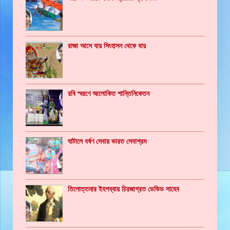
রাজা আসে যায় সিংহাসন থেকে যায়
রবি স্মরণে আলোকিত শান্তিনিকেতন
ঘাটালে বর্ষণ সেবায় ভারত সেবাশ্রম
তিলোত্তমার ইহশয্যায় চিরজাগ্রত ডেভিড সাহেব