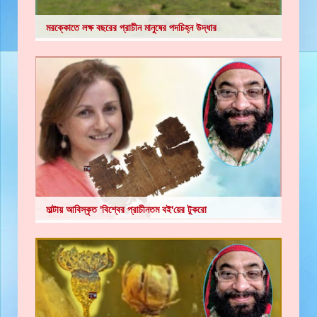
মরক্কোতে লক্ষ বছরের প্রাচীন মানুষের পদচিহ্ন উদ্ধার
মাল্টায় আবিস্কৃত 'বিশ্বের প্রাচীনতম বই'য়ের টুকরো