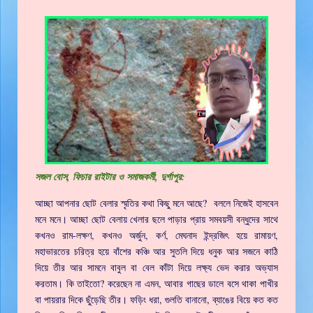
সজল বোস, ফিচার রাইটার ও সমাজকর্মী, দুর্গাপুর:
আচ্ছা আপনার ছোট বেলার স্মৃতির কথা কিছু মনে আছে? বললে নিজেই হাসবেন
মনে মনে। আচ্ছা ছোট বেলায় খেলার ছলে পাড়ার প্রায় সমবয়সী বন্ধুদের সাথে
কখনও রাম-লক্ষণ, কখনও অর্জুন, কর্ণ, মেঘনাদ ইন্দ্রজিৎ হয়ে রামায়ণ,
মহাভারতের চরিত্র হয়ে বাঁশের কঞ্চি আর সুতলি দিয়ে ধনুক আর সজনে কাঠি
দিয়ে তীর আর সামনে বাবুল বা বেল কাঁটা দিয়ে লক্ষ্য ভেদ করার অভ্যাস
করতাম। কি তাইতো? করেছেন না এমন, আবার গাছের ডালে বসে থাকা পাখীর
বা পায়রার দিকে ছুঁড়েছি তীর। ফড়িং ধরা, গুলতি বানানো, ব্যাঙের বিয়ে কত কত