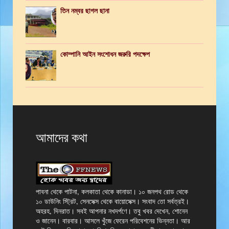
তিন নম্বর ছাগল ছানা
কোম্পানি আইন সংশোধন জরুরি পদক্ষেপ
আমাদের কথা
পাবনা থেকে পাটনা, কলকাতা থেকে কানাডা। ১০ জনপথ রোড থেকে
১০ ডাউনিং স্ট্রিট, সেনসেক্স থেকে বায়োসেক্স। সংবাদ তো সর্বত্রই।
অহরহ, দিনরাত। সবই আপনার নখদর্পণে। তবু খবর দেখেন, শোনেন
ও জানেন। বারবার। আসলে খুঁজে ফেরেন পরিবেশনের ভিন্নতা। আর