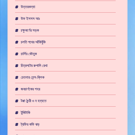
উত্তরকন্যা
উফ ইসসস আঃ
চক্ষুকর্ণের সড়ক
চলতি পথের আঁকিবুঁকি
চার্লির কৌতুক
চিত্রপটের রুপালি রেখা
চেতনার লেন্স-ক্লিক
জবচার্ণকের শহর
টপ্পা ঠুংরী ও ন হন্যতে
টুকিটাকি
ট্রফির কফি ঝড়