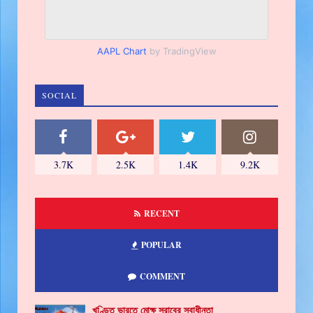
AAPL Chart
by TradingView
SOCIAL
3.7K
2.5K
1.4K
9.2K
RECENT
POPULAR
COMMENT
খণ্ডিত ভারতে মোক্ষ স্রাবের স্বাধীনতা