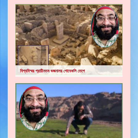
বিশ্ববিস্ময় প্রাচীনতম ভজনালয় গোবেকলি তেপে