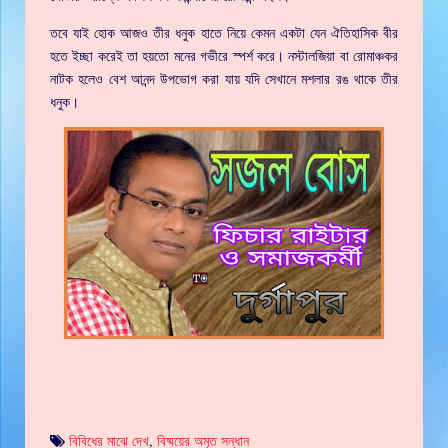
তবে যাই হোক আজও তীর ধনুক হাতে নিয়ে কেমন একটা যেন ঐতিহাসিক বীর
হতে ইচ্ছা করেই তা হয়তো মনের গভীরে স্পর্শ করে। নস্টালজিয়া বা রোমাঞ্চকর
নাটক হলেও বেশ আনন্দ উপভোগ করা যায় যদি সেখানে মশলার রঙ থাকে তীর
ধনুক।
বিবিধের মাঝে দেখ
,
বিষ্ময়ের অমৃত সন্ধান