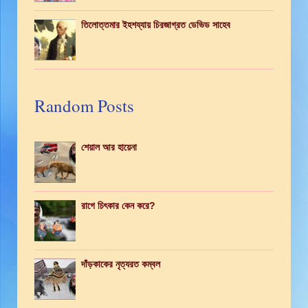
তিলোত্তমার ইহশয্যায় চিরজাগ্রত ডেভিড সাহেব
Random Posts
শেয়াল আর হায়েনা
রাগে চিৎকার কেন করে?
দাঁড়কাকের নৃত্যরত কম্বল