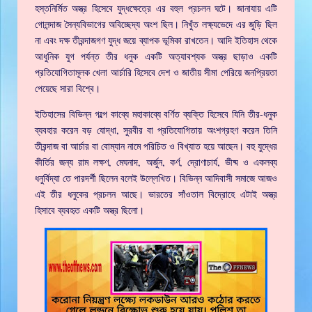
হস্তনির্মিত অস্ত্র হিসেবে যুদ্ধক্ষেত্রে এর বহুল প্রচলন ঘটে। জানাযায় এটি
গোলন্দাজ সৈন্যবিভাগের অবিচ্ছেদ্য অংশ ছিল। নিখুঁত লক্ষ্যভেদে এর জুড়ি ছিল
না এবং দক্ষ তীরন্দাজগণ যুদ্ধ জয়ে ব্যাপক ভূমিকা রাখতেন। আদি ইতিহাস থেকে
আধুনিক যুগ পর্যন্ত তীর ধনুক একটি অত্যাবশ্যক অস্ত্র ছাড়াও একটি
প্রতিযোগিতামূলক খেলা আর্চারি হিসেবে দেশ ও জাতীয় সীমা পেরিয়ে জনপ্রিয়তা
পেয়েছে সারা বিশ্বে।
ইতিহাসের বিভিন্ন গল্পে কাব্যে মহাকাব্যে বর্ণিত ব্যক্তি হিসেবে যিনি তীর-ধনুক
ব্যবহার করেন বড় যোদ্ধা, সুরবীর বা প্রতিযোগিতায় অংশগ্রহণ করেন তিনি
তীরন্দাজ বা আর্চার বা বোম্যান নামে পরিচিত ও বিখ্যাত হয়ে আছেন। বহু যুদ্ধের
কীর্তির জন্য রাম লক্ষণ, মেঘনাদ, অর্জুন, কর্ণ, দ্রোণাচার্য, ভীষ্ম ও একলব্য
ধনুর্বিদ্যা তে পারদর্শী ছিলেন বলেই উল্লেখিত। বিভিন্ন আদিবাসী সমাজে আজও
এই তীর ধনুকের প্রচলন আছে। ভারতের সাঁওতাল বিদ্রোহে এটাই অস্ত্র
হিসাবে ব্যবহৃত একটি অস্ত্র ছিলো।