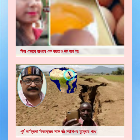
ডিম এভাবে রাখলে এক বছরেও নষ্ট হবে না!
পূর্ব আফ্রিকা বিভক্তের সঙ্গে ষষ্ঠ মহাসাগর যুক্তের পথে