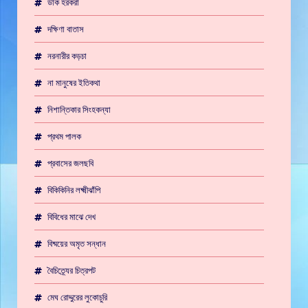
ডাক হরকরা
দক্ষিণা বাতাস
নরনারীর কড়চা
না মানুষের ইতিকথা
নিশান্তিকার সিংহকন্যা
প্রথম পালক
প্রবাসের জলছবি
বিকিকিনির লক্ষ্মীঝাঁপি
বিবিধের মাঝে দেখ
বিষ্ময়ের অমৃত সন্ধান
বৈচিত্র্যের চিত্রপট
মেঘ রোদ্দুরের লুকোচুরি