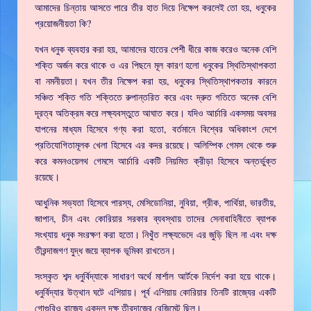
আমাদের চিন্তায় আসতে পারে তীর হাত দিয়ে নিক্ষেপ করলেই তো হয়, ধনুকের
প্রয়োজনীয়তা কি?
যখন ধনুক ব্যবহার করা হয়, আমাদের হাতের পেশী ধীরে কাজ করেও অনেক বেশি
শক্তি অর্জন করে থাকে ও এর পিছনে মূল কারণ হলো ধনুকের স্থিতিস্থাপকতা
বা নমনীয়তা। যখন তীর নিক্ষেপ করা হয়, ধনুকের স্থিতিস্থাপকতার কারনে
সঞ্চিত শক্তি গতি শক্তিতে রুপান্তরিত করে এবং দ্রুত গতিতে অনেক বেশি
দূরত্ব অতিক্রম করে লক্ষ্যবস্তুতে আঘাত করে। যদিও আর্চারি একসময় অবসর
যাপনের মাধ্যম হিসেবে গণ্য করা হতো, বর্তমানে বিশ্বের অধিকাংশ দেশে
প্রতিযোগিতামূলক খেলা হিসেবে এর কদর রয়েছে। অলিম্পিক গেমস থেকে শুরু
করে কমনওয়েলথ গেমসে আর্চারি একটি নিয়মিত ক্রীড়া হিসেবে অন্তর্ভুক্ত
রয়েছে।
আধুনিক সভ্যতা হিসেবে পারস্য, মেসিডোনিয়া, নুবিয়া, গ্রীক, পার্থিয়া, ভারতীয়,
জাপান, চীন এবং কোরিয়ার সরকার ব্যবস্থায় তাদের সেনাবাহিনীতে ব্যাপক
সংখ্যায় ধনুক সংরক্ষণ করা হতো। নিখুঁত লক্ষ্যভেদে এর জুড়ি ছিল না এবং দক্ষ
তীরন্দাজগণ যুদ্ধ জয়ে ব্যাপক ভূমিকা রাখতেন।
সংস্কৃত শব্দ ধনুর্বিদ্যাকে সাধারণ অর্থে মার্শাল আর্টকে নির্দেশ করা হয়ে থাকে।
ধনুর্বিদ্যার উত্থান ঘটে এশিয়ায়। পূর্ব এশিয়ায় কোরিয়ার তিনটি রাজ্যের একটি
গোগুরিও রাজ্যে একদল দক্ষ তীরন্দাজের রেজিমেন্ট ছিল।