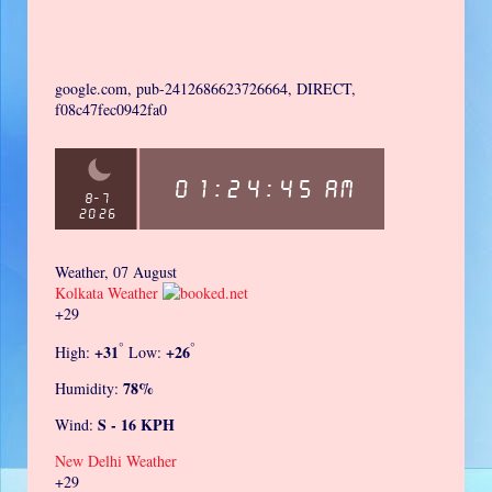
google.com, pub-2412686623726664, DIRECT,
f08c47fec0942fa0
Weather, 07 August
Kolkata Weather
+
29
°
°
+
31
+
26
High:
Low:
78%
Humidity:
S - 16 KPH
Wind:
New Delhi Weather
+
29