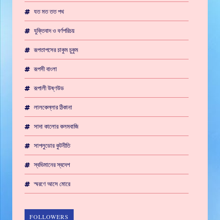
যত মত তত পথ
যুক্তিবাদ ও বর্ণপরিচয়
রূপতাপসের চাকুম চুকুম
রূপসী বাংলা
রূপালী উষ্ণউড
লালকেল্লার ঠিকানা
সাদা কালোর কলমবাজি
সাপলুডোর কুটনীতি
স্বভিমানের স্বদেশ
স্মরণে আসে মোরে
FOLLOWERS