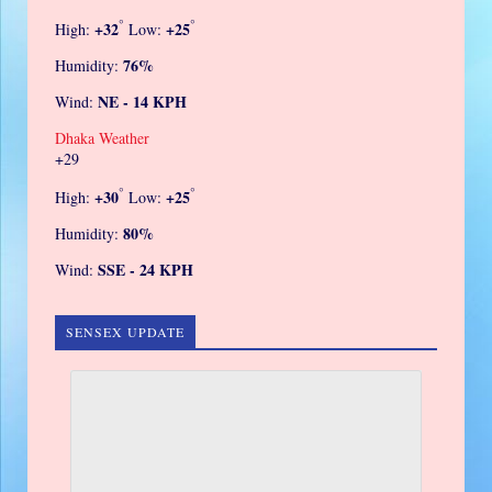
°
°
+
32
+
25
High:
Low:
76%
Humidity:
NE - 14 KPH
Wind:
Dhaka Weather
+
29
°
°
+
30
+
25
High:
Low:
80%
Humidity:
SSE - 24 KPH
Wind:
SENSEX UPDATE