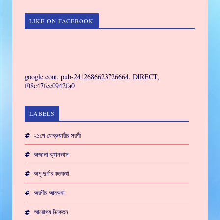
LIKE ON FACEBOOK
GAMING
google.com, pub-2412686623726664, DIRECT,
f08c47fec0942fa0
LABELS
২১শে ফেব্রুয়ারীর সরণী
অজানা ক্যানভাস
অপু দুর্গার কতকথা
অরণীর আত্মকথা
আরোগ্য নিকেতন