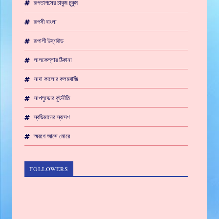
রূপতাপসের চাকুম চুকুম
রূপসী বাংলা
রূপালী উষ্ণউড
লালকেল্লার ঠিকানা
সাদা কালোর কলমবাজি
সাপলুডোর কুটনীতি
স্বভিমানের স্বদেশ
স্মরণে আসে মোরে
FOLLOWERS