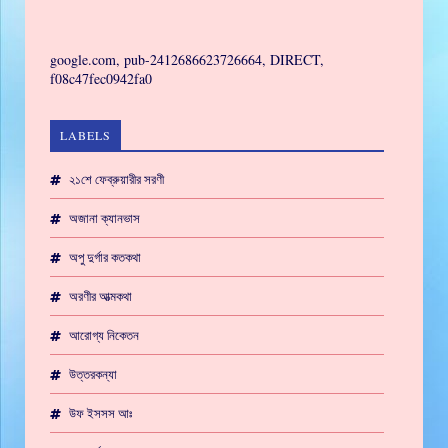
GAMING
google.com, pub-2412686623726664, DIRECT,
f08c47fec0942fa0
LABELS
২১শে ফেব্রুয়ারীর সরণী
অজানা ক্যানভাস
অপু দুর্গার কতকথা
অরণীর আত্মকথা
আরোগ্য নিকেতন
উত্তরকন্যা
উফ ইসসস আঃ