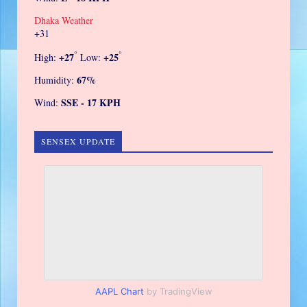
Dhaka Weather
+
31
°
°
+
27
+
25
High:
Low:
67%
Humidity:
SSE - 17 KPH
Wind:
SENSEX UPDATE
AAPL Chart
by TradingView