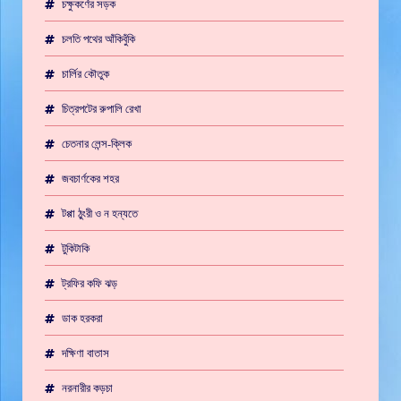
চক্ষুকর্ণের সড়ক
চলতি পথের আঁকিবুঁকি
চার্লির কৌতুক
চিত্রপটের রুপালি রেখা
চেতনার লেন্স-ক্লিক
জবচার্ণকের শহর
টপ্পা ঠুংরী ও ন হন্যতে
টুকিটাকি
ট্রফির কফি ঝড়
ডাক হরকরা
দক্ষিণা বাতাস
নরনারীর কড়চা