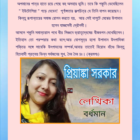
অপমানের পাত্র হাতে রয়ে গেছে বহু অসহায় ভূমি। তবে কি শকুনি ভেবেছিলেন
" ইউটোপিয়া " গড়ে দেবেন! পূর্ণাঙ্গতার কল্পচিত্র যে তিনি যাপন করেছেন।
কিন্তু রূপান্তরের সমাজ রোপন করতে হয়, আর সেই দাপুটে মেঝের উপাদান
হলেন যাজ্ঞসেনী দ্রৌপদী।
আসলে শকুনি সমান্তরাল পথে ধীর সিঞ্চনে ভ্রাতৃদ্বেষের বীজবপন দেখেছিলেন।
ইতিহাস তো পরম্পরার কথা বলে;আর যোগসূত্র হলো উপাদান উৎপাদিকা
শক্তির সঙ্গে সাবেকি উৎপাদনের সম্পর্ক,আবার তাতেই বিরোধ বাঁধে৷ কিন্তু
হিতবাদী প্রত্যয় ভিন্ন সর্বজনের সুখ, নৈব নৈব চঃ। (ক্রমশঃ)