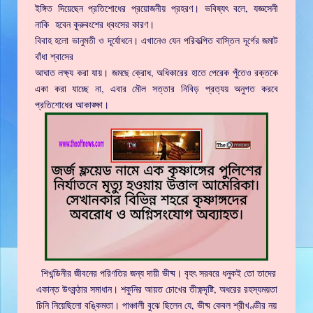
ইঙ্গিত দিয়েছেন প্রতিশোধের প্রয়োজনীয় প্রহরণ। ভবিষ্যৎ বলে, যজ্ঞসেনী
নাকি হবেন কুরুবংশের ধ্বংসের কারণ।
বিবাহ হলো ভানুমতী ও দূর্যোধনে। এখানেও যেন পরিকল্পিত বাস্তিল দূর্গের জমাট
বাঁধা শ্বাসের
আঘাত লক্ষ্য করা যায়। জমছে ক্রোধ, অধিকারের হাতে পেরেক পুঁতেও রক্তকে
একা করা যাচ্ছে না, এবার মৌল সত্তার নিবিড় প্রত্যয় অনুগত করবে
প্রতিশোধের আকাঙ্ক্ষা।
শিখন্ডিনীর জীবনের পরিণতির জন্য দায়ী ভীষ্ম। বৃহৎ সরবরে ধনুকই তো তাদের
একান্ত উৎকন্ঠার সমাধান। শকুনির আয়ত চোখের তীক্ষ্ণদৃষ্টি, অধরের রহস্যময়তা
চিনি নিয়েছিলো বঙ্কিমতা। পাঞ্চালী বুঝে ছিলেন যে, ভীষ্ম কেবল শ্রীখণ্ডীর নয়