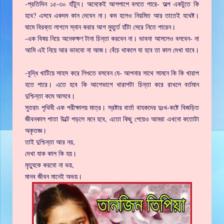
-প্রতিদিন ১৫-৩০ হাঁটুন। অনেকেই আশপাশে বলতে পারে- অল্প একটুতে কি
হবে? এসবে একদম কান দেবেন না। কম হলেও নিয়মিত আর তাতেই যথেষ্ট।
ঘামে বিরক্ত লাগলে স্নান করার আগ মুহূর্তে হাঁটা সেরে নিতে পারেন।
-এক বিষয় নিয়ে অনেকক্ষণ টানা চিন্তা করবেন না। ভাবনা আসলেও বলবেন- না
আমি এই নিয়ে আর ভাববো না আজ। বেঁচে থাকলে যা হবে তা কাল দেখা যাবে।
-বুদ্ধি খাটিয়ে সাহস করে লিখতে বসবেন যে- আপনার সাথে সামনে কি কি খারাপ
হতে পারে। এতে হবে কি আগেভাগে খারাপটা চিন্তা করে রাখলে বর্তমান
দুশ্চিন্তা কমে আসবে।
সুতরাং পৃথিবী এক পরীক্ষালয় মাত্র। স্রষ্টার বার্তা বাহকদের দুঃখ-কষ্টে বিজড়িত
জীবনকাল পাতা উল্টে পড়লে মনে হবে, এতো কিছু পেয়েও আমরা এখনো কতোটা
অকৃতজ্ঞ।
তাই দুশ্চিন্তা আর নয়,
দেখা যাক কাল কি হয়।
মৃত্যুকে করবো না ভয়,
মানব জীবন মানেই অভয়।