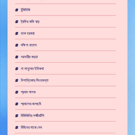
টুকিটাকি
ট্রফির কফি ঝড়
ডাক হরকরা
দক্ষিণা বাতাস
নরনারীর কড়চা
না মানুষের ইতিকথা
নিশান্তিকার সিংহকন্যা
প্রথম পালক
প্রবাসের জলছবি
বিকিকিনির লক্ষ্মীঝাঁপি
বিবিধের মাঝে দেখ