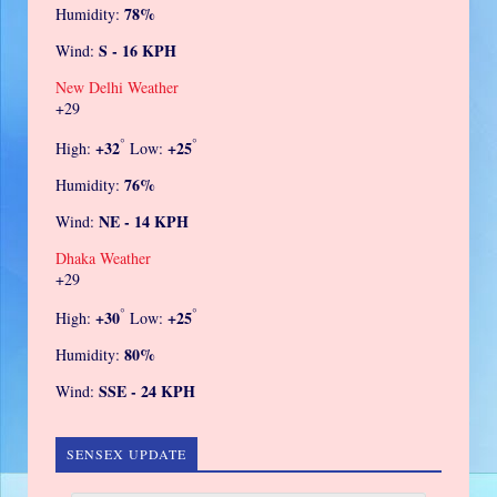
78%
Humidity:
S - 16 KPH
Wind:
New Delhi Weather
+
29
°
°
+
32
+
25
High:
Low:
76%
Humidity:
NE - 14 KPH
Wind:
Dhaka Weather
+
29
°
°
+
30
+
25
High:
Low:
80%
Humidity:
SSE - 24 KPH
Wind:
SENSEX UPDATE