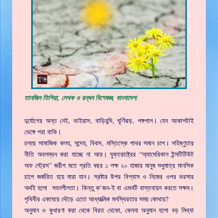
তানজিন তিপিয়া, লেখক ও রন্ধন বিশেষজ্ঞ, বাংলাদেশ:
দুর্যোগের অন্ত নেই, ভাইরাস, বাড়িবন্দি, ঘূর্ণিঝড়, পঙ্গপাল। যেন আকাশটাই
ভেঙ্গে পরা বাকি।
চলছে সামাজিক কলহ, সন্দেহ, বিবাদ, মস্তিস্কে পাথর সমান চাপ। সহিষ্ণুতার
নীতি অবলম্বন করা যাচ্ছে না আর। যুক্তরাষ্ট্রের “অ্যামেরিকান ইন্সটিটিউট
অফ স্ট্রেস” জরীপ মতে প্রতি বছর ১ লক্ষ ২০ হাজার মানুষ শুধুমাত্র মানসিক
চাপে জর্জরিত হয়ে মারা যান। স্রষ্টার উপর বিশ্বাস ও নিজের ওপর ভরসার
অর্থই হলো সহনশীলতা। কিন্তু ক’জন-ই বা এমনটি বাস্তবায়ন করতে সক্ষম।
পৃথিবীর একঘেয়ে দৌড়ে এতো আধ্যাত্মিক মনস্থিরতার সময় কোথায়?
অনুমান ও কুধারণা করা থেকে বিরত থেকো, কেননা অনুমান হলো বড় মিথ্যা