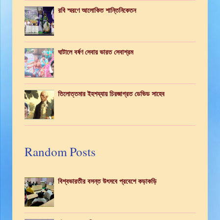
রবি স্মরণে আলোকিত শান্তিনিকেতন
ঘাটালে বর্ষণ সেবায় ভারত সেবাশ্রম
তিলোত্তমার ইহশয্যায় চিরজাগ্রত ডেভিড সাহেব
Random Posts
বিশ্বভারতীর বসন্ত উৎসবে প্রবেশে কড়াকড়ি