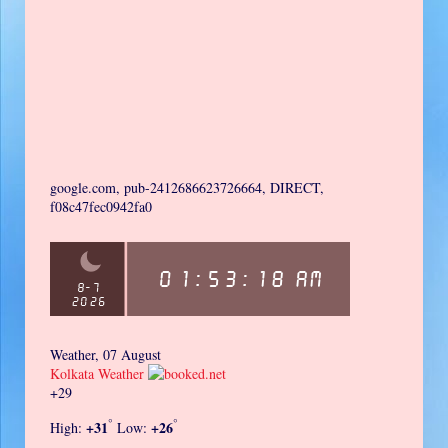
google.com, pub-2412686623726664, DIRECT,
f08c47fec0942fa0
Weather, 07 August
Kolkata Weather
+
29
°
°
+
31
+
26
High:
Low: