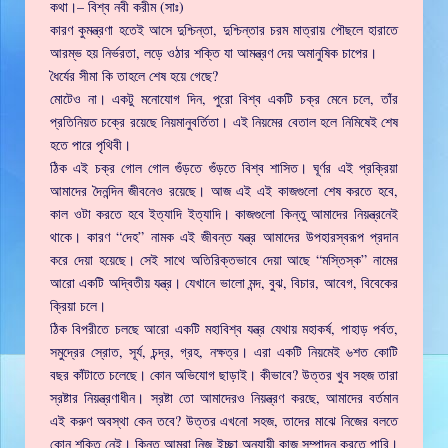
কথা।– বিশ্ব নবী করীম (সাঃ)
কারণ কুমন্ত্রণা হতেই আসে দুশ্চিন্তা, দুশ্চিন্তার চরম মাত্রায় পৌছলে হারাতে
আরম্ভ হয় নির্ভরতা, লড়ে ওঠার শক্তি যা আমন্ত্রণ দেয় অমানুষিক চাপের।
ধৈর্যের সীমা কি তাহলে শেষ হয়ে গেছে?
মোটেও না। একটু মনোযোগ দিন, পুরো বিশ্ব একটি চক্র মেনে চলে, তাঁর
প্রতিনিয়ত চক্রে রয়েছে নিয়মানুবর্তিতা। এই নিয়মের বেতাল হলে নিমিষেই শেষ
হতে পারে পৃথিবী।
ঠিক এই চক্র গোল গোল গুঁড়তে গুঁড়তে বিশ্ব শাসিত। ঘূর্ণর এই প্রক্রিয়া
আমাদের দৈনন্দিন জীবনেও রয়েছে। আজ এই এই কাজগুলো শেষ করতে হবে,
কাল ওটা করতে হবে ইত্যাদি ইত্যাদি। কাজগুলো কিন্তু আমাদের নিয়ন্ত্রনেই
থাকে। কারণ “দেহ” নামক এই জীবন্ত যন্ত্র আমাদের উপহারস্বরূপ প্রদান
করে দেয়া হয়েছে। সেই সাথে অতিরিক্তভাবে দেয়া আছে “মস্তিস্ক” নামের
আরো একটি অদ্বিতীয় যন্ত্র। যেখানে ভালো মন্দ, বুঝ, বিচার, আবেগ, বিবেকের
ক্রিয়া চলে।
ঠিক বিপরীতে চলছে আরো একটি মহাবিশ্ব যন্ত্র যেথায় মহাকর্ষ, পাহাড় পর্বত,
সমুদ্রের স্রোত, সূর্য, চন্দ্র, গ্রহ, নক্ষত্র। এরা একটি নিয়মেই ৬শত কোটি
বছর কাঁটাতে চলেছে। কোন অভিযোগ ছাড়াই। কীভাবে? উত্তর খুব সহজ তারা
স্রষ্টার নিয়ন্ত্রণাধীন। স্রষ্টা তো আমাদেরও নিয়ন্ত্রণ করছে, আমাদের বর্তমান
এই করুণ অবস্থা কেন তবে? উত্তর এখনো সহজ, তাদের মাঝে নিজের বলতে
কোন শক্তি নেই। কিন্তু আমরা নিজ ইচ্ছা অনুযায়ী কাজ সম্পাদন করতে পারি।