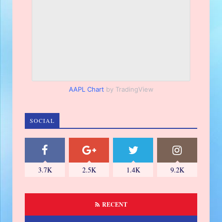
AAPL Chart
by TradingView
SOCIAL
3.7K
2.5K
1.4K
9.2K
RECENT