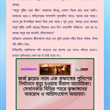
আমরা,
“মানুষ সৃষ্টির সেরা জীব” আমাদের কিন্তু এভাবে স্থির করে রাখা হয়নি।
আমাদের হৃদয় ও মস্তিস্কের পাশাপাশি সুসংঘটিত গঠনও প্রদান করা আছে।
ভালো মন্দ উপলব্ধির ক্ষমতা দিয়ে দেয়া আছে। সূর্য, চন্দ্র, নক্ষত্র এতো মনোরম
অপূর্ব সৃষ্টির কোটি বছরের স্থিরতা দেখে কি? একফোঁটা পরিমাণও মনে হয় না,
আমরা মানুষ হয়ে কতোটা সৌভাগ্যবান?
দুনিয়াতে এমনভাবে জীবনযাপন করো যেন তুমি একজন গরীব কিংবা পথিক- বিশ্ব
নবী করীম (সাঃ)
উক্তিটির প্রতিফলন যদি বাস্তবে চার ভাগের এক ভাগও ঘটানো যেতো।
তাহলে দুশ্চিন্তার কোন ঘর-ই তৈরি হতো না।