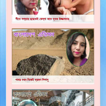
শীতে সপ্তাহ দুয়েকেই কেল্লা ফতে ত্বক উজ্জলতার
পাথর যখন নিজেই ভ্রমণ পিপাসু