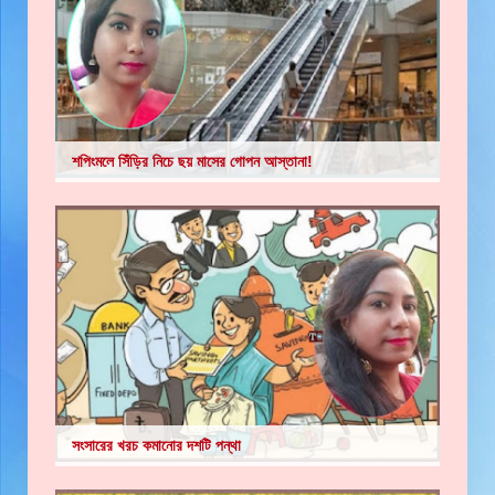
শপিংমলে সিঁড়ির নিচে ছয় মাসের গোপন আস্তানা!
সংসারের খরচ কমানোর দশটি পন্থা