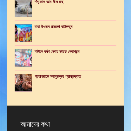
দাঁড়কাক আর সীল মাছ
বাহা উৎসবে মাতলো বাউলভূম
ঘাটালে বর্ষণ সেবায় ভারত সেবাশ্রম
প্রয়াগরাজে মহাকুম্ভের প্রান্তদ্বারে
আমাদের কথা