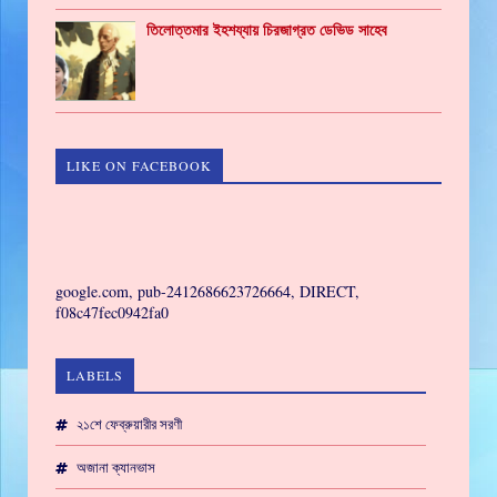
তিলোত্তমার ইহশয্যায় চিরজাগ্রত ডেভিড সাহেব
LIKE ON FACEBOOK
GAMING
google.com, pub-2412686623726664, DIRECT,
f08c47fec0942fa0
LABELS
২১শে ফেব্রুয়ারীর সরণী
অজানা ক্যানভাস