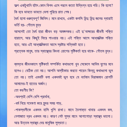
অল্প একটুখানি হটাৎ কোন বিপদ এসে পরলে কতো উদ্বিগ্ন হয়ে পরি। কি হলো?
কি হবে ভাবতে ভাবতে বেলা পুরিয়ে রাত শেষ।
ধৈর্য হলো গুরুত্বপূর্ণ জিনিস। মনে রাখবে, একটা কলসি বিন্দু বিন্দু জলের দ্বারাই
ভর্তি হয়- গৌতম বুদ্ধ
আসলেই তো ধৈর্য হারা জীবন বড় অমঙ্গলকর। এই দু’অক্ষরের জীবনী শক্তি
হারালে, আর কিছুই ফিরে পাওয়ার নয়। এই শক্তি আসে আধ্যাত্মিক শক্তি
হতে, আর এই আধ্যাত্মিকতা আসে স্রষ্টার সন্নিকট হতে।
প্রত্যেক মানুষ, তার স্বাস্থ্যের কিংবা রোগের সৃষ্টিকর্তা হয়ে থাকে- গৌতম বুদ্ধ।
ব্যস্তব জীবনকালে সৃষ্টিকর্তা সম্পর্কিত কথাগুলো খুব সেকেলে আদিম যুগের মনে
হলেও। বেঠিক তো নয়। আপনি অস্বীকার করতে পারেন কিন্তু কথাগুলো ভুল
তো নয়। তাই এমনটি বলা একদমই ভুল হবে যে বর্তমান বিরাজমান রোগটি
আমাদের-ই হাতের অর্জন।
তো করণীয় কি?
-অবশ্যই বেশি বেশি প্রার্থনা,
-ধর্ম নিয়ে গবেষণা করে সুন্দর সময় পাড়,
-পাকস্থলীকে একদম হাসি খুশি রাখা। মানে তৈলাক্ত খাবার একদম কম,
নেশাজাত দ্রব একদম নয়। কারণ পেট সুস্থ মানে আগাগোড়া স্বাস্থ্য ভালো।
আর উত্তম স্বাস্থ্য দেয় মানুষিক সুস্থতা।