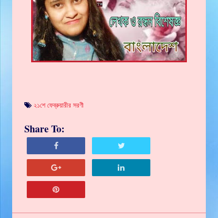
২১শে ফেব্রুয়ারীর সরণী
Share To: