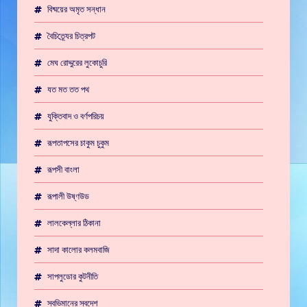
বিষ্ময়ের অমৃত সন্ধান
বৈচিত্র্যের চিত্রপট
মেঘ রোদ্দুরের লুকোচুরি
যত মত তত পথ
যুক্তিবাদ ও বর্ণপরিচয়
রূপতাপসের চাকুম চুকুম
রূপসী বাংলা
রূপালী উষ্ণউড
লালকেল্লার ঠিকানা
সাদা কালোর কলমবাজি
সাপলুডোর কুটনীতি
স্বভিমানের স্বদেশ