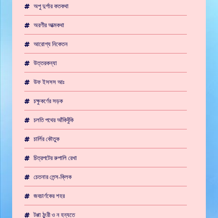
অপু দুর্গার কতকথা
অরণীর আত্মকথা
আরোগ্য নিকেতন
উত্তরকন্যা
উফ ইসসস আঃ
চক্ষুকর্ণের সড়ক
চলতি পথের আঁকিবুঁকি
চার্লির কৌতুক
চিত্রপটের রুপালি রেখা
চেতনার লেন্স-ক্লিক
জবচার্ণকের শহর
টপ্পা ঠুংরী ও ন হন্যতে