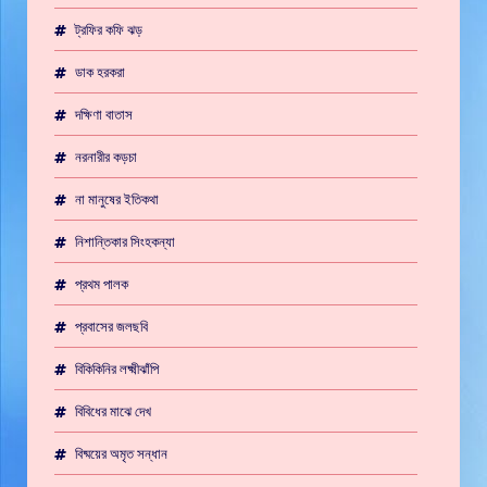
ট্রফির কফি ঝড়
ডাক হরকরা
দক্ষিণা বাতাস
নরনারীর কড়চা
না মানুষের ইতিকথা
নিশান্তিকার সিংহকন্যা
প্রথম পালক
প্রবাসের জলছবি
বিকিকিনির লক্ষ্মীঝাঁপি
বিবিধের মাঝে দেখ
বিষ্ময়ের অমৃত সন্ধান