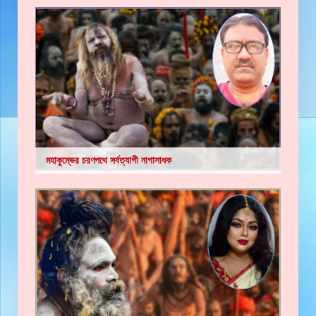
মহাকুম্ভের চরণপথে সর্বত্যাগী নাগাসাধক