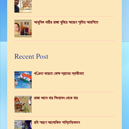
আধুনিক নারীর রাজা ঘুমিয়ে আছেন স্মৃতির আরশিতে
Recent Post
খণ্ডিত ভারতে মোক্ষ স্রাবের স্বাধীনতা
রাজা আসে যায় সিংহাসন থেকে যায়
রবি স্মরণে আলোকিত শান্তিনিকেতন