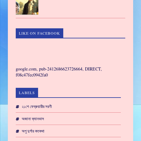
LIKE ON FACEBOOK
GAMING
google.com, pub-2412686623726664, DIRECT,
f08c47fec0942fa0
LABELS
২১শে ফেব্রুয়ারীর সরণী
অজানা ক্যানভাস
অপু দুর্গার কতকথা