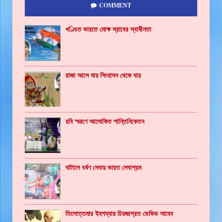
COMMENT
খণ্ডিত ভারতে মোক্ষ স্রাবের স্বাধীনতা
রাজা আসে যায় সিংহাসন থেকে যায়
রবি স্মরণে আলোকিত শান্তিনিকেতন
ঘাটালে বর্ষণ সেবায় ভারত সেবাশ্রম
তিলোত্তমার ইহশয্যায় চিরজাগ্রত ডেভিড সাহেব