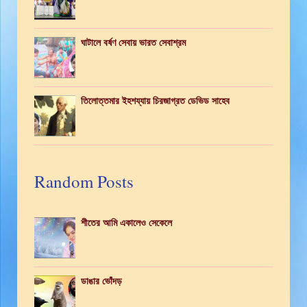
ঘাটালে বর্ষণ সেবায় ভারত সেবাশ্রম
তিলোত্তমার ইহশয্যায় চিরজাগ্রত ডেভিড সাহেব
Random Posts
শীতের আমি একালেও সেকেলে
ডাঙার ভোঁদড়