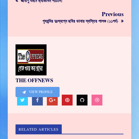
জীবাণু দমনে ভ্যাকসিন পাঁচালি!
Previous
গৃহবন্দির দুঃস্বপ্নে ছবির ডানায় স্বস্তির পালক (১১পর্ব)
THE OFFNEWS
VIEW PROFILE
RELATED ARTICLES