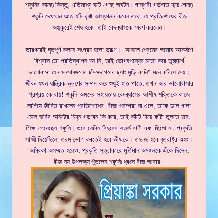
শকুনির কাছে৷ কিন্তু, এতিমধ্যে ঘটে গেছে অঘটন ; গান্ধারী গর্ভপাত হয়ে গেছে৷
শকুনি দেখলেন আজ যদি বৃথা আস্ফালন করেন তবে, যে প্রতিশোধের বীজ
অঙ্কুরেই শেষ হবে৷ তাই বেদব্যাসকে স্মরণ করলেন।
তারপরেই ঘৃতপূর্ণ কলসে সংগ্রহ হলো ভ্রূণ। আসলে প্রেমের অমোঘ আকর্ষণে
বিশ্বাস তো প্রতিস্থাপন হয় নি, তাই ভোগ্যপন্যের মতো করে তুচ্ছার্থে
ভালোবাসা যেন মনসামঙ্গলের চাঁদসদাগরের চ্যাং মুড়ি কানি" মনে করিয়ে দেয়।
জীবন যখন যান্ত্রিক ভ্রূণের সম্পদ করে শুধুই হাত পাতে, তখন আর ভালোবাসার
প্রশ্রয় কোথায়! শকুনি অঙ্গদের সহায়তায় বেদব্যাসের আশীষ শক্তিকে কাজে
লাগিয়ে জীবিত রাখলেন প্রতিশোধের বীজ৷ পরম্পরা না এলে, তাকে ডাল পালা
মেলে ভবির অনিষ্টের চিহ্ন গড়বেন কি করে, তাই কাঁটে দিয়ে কাঁটা তুলতে হবে,
শিক্ষা পেয়েছেন শকুনি। তবে সেদিন বিদুরের সতর্ক বাণী একা ছিলো না, প্রকৃতি
সাক্ষ্মী দিয়েছিলো তরঙ্গ ভোগ করতেই হবে ভীষ্মকে। তছনছ হবে ধৃতরাষ্ট্র অহং।
অম্বিকা অসম্মত হলেও, প্রকৃতি সূত্রাকারে মূর্তিমান অমঙ্গলকে এঁকে দিলেন,
বীজ নয় উপলক্ষ্য পুঁতলেন শকুনি৷ ধ্বংস বীজ আবার।