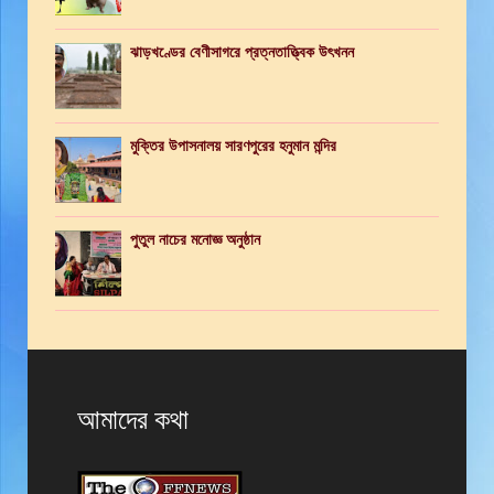
ঝাড়খণ্ডের বেণীসাগরে প্রত্নতাত্ত্বিক উৎখনন
মুক্তির উপাসনালয় সারণপুরের হনুমান মন্দির
পুতুল নাচের মনোজ্ঞ অনুষ্ঠান
আমাদের কথা