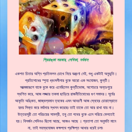
প্রিয়াঙ্কা সরকার, লেখিকা, বর্ধমান:
একশত চিতার অগ্নি প্রতিফলন চোখে নিয়ে যন্ত্রণা নেই, শুধু একটাই অনুভূতি।
প্রতিশোধের স্পৃহা ধ্বংসলীলার বুকে আরো এক সংযোজন, কুন্তী।
আত্মজারূপে যাকে বুকে করে এনেছিলেন কুন্তীভোজ, অগোচরে অন্তঃপুরে
স্থগিত করে, আজ লজ্জার তকমা ছাড়িয়ে রাজনীতিবোধের গুণ সমাদর। সূর্যের
আকৃতি অঙ্কিত, জাজ্বল্যমান ত্বকের এমন আবরণী আজ স্নেহের চোরাস্রোতে
হৃদয় সিক্ত করে মর্যাদার স্খলন করেছে৷ তাই তাকে তো আর রাখা যায় না।
উত্তরসূরী তো পরিচয়ের সামগ্রী, তবু তো পথের বুকে এলে সরিয়ে ফেলতেই
হয়। বিসর্জন সেদিনও ছিলো আছে, আজও আছে । প্রতাশা তো অনুমতি মানে
না, তাই সহস্বযোজব কক্ষপথে প্রক্ষিপ্ত আধার ধরেই চলা৷