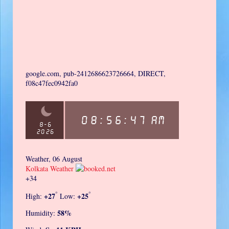
google.com, pub-2412686623726664, DIRECT,
f08c47fec0942fa0
Weather, 06 August
Kolkata Weather
+
34
°
°
+
27
+
25
High:
Low:
58%
Humidity: