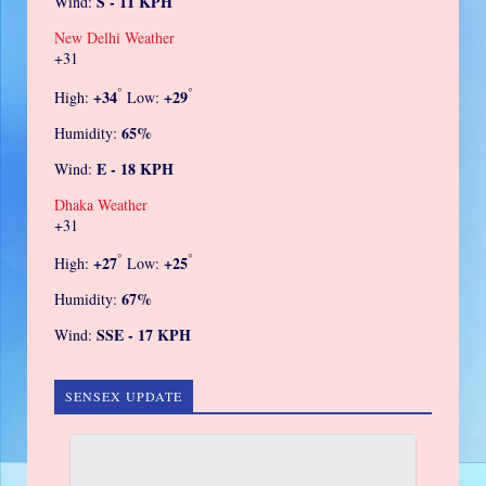
S - 11 KPH
Wind:
New Delhi Weather
+
31
°
°
+
34
+
29
High:
Low:
65%
Humidity:
E - 18 KPH
Wind:
Dhaka Weather
+
31
°
°
+
27
+
25
High:
Low:
67%
Humidity:
SSE - 17 KPH
Wind:
SENSEX UPDATE