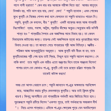
পাপে পাপী ভ্রাতা! " কেন বার বার আমাকে পরীক্ষা দিতে হয়! আমার মাতৃত্ব
বিসর্জন হয়, পতি ভাগ হয়ে যায়, কেন! কেন! " শকুনি হতবাক ; এমন শোকের
মুখে কুন্তী যে নিজের গোপন কথা বলে ফেলবেন তা শকুনি ভাবতেও পারেন নি।
শকুনি, কুন্তী কে বললেন, ধীর " কুন্তী! একটি বাক্যের জন্য আজ গান্ধারী
নিঃশোষিত! দ্বার, গবাক্ষ, অলিন্দ, প্রাচীর ভীষ্মের অনুচর।অনুরোধ করি ভগিনী
শান্ত হও " গান্ধারীর শৈশবে এক অজশিশুর সাথে বিবাহ হয়। তা কেবল
বিবাহদোষ কাটানোর জন্য। তারপর সেই অজশিশুকে হত্যা করে ধৃতরাষ্ট্রের সাথে
বিবাহ দেওয়া হয়। তা জানতে পেরে গান্ধারের শ্রী আজ নিশ্চিহ্ন। আত্মীয় -
পরিজন আজ অন্ধকুঠুরিতে অভুক্ত। আজ কুন্তী যদি নীরব না হন, তবে
কুন্তীভোজের শ্রী শেষ হবে৷ তাই স্থির, নিশ্চুপ হতে শকুনি আদেশ করলেন। সে
নাকি কাল! তবে শকুনি এক নারীর এতো যন্ত্রণার দিনে তাকে সান্ত্বনা দিলেন!
পাশার চালে তো কোথাও পাণ্ডু, কুন্তী নেই তবে রক্তে রঞ্জিত গান্ধার কি
তাকেই কটাক্ষ করবে!
সময় তো আপন খেয়ালে চলে ; শকুনি জানতেন পাণ্ডুর অক্ষমতার শরনিক্ষেপ
করে, আচ্ছাদিত করার বুদ্ধি কেবলমাত্র কুন্তীর। আর তাই কিন্দম মুনির
ধারণা। কিন্তু আগামীতে তো গান্ধারীকে গর্ভবতী করে জিতিয়ে দিতে হবে।
সুচারুরূপে শকুনি রটিয়ে দিলেন "একশত পুত্র, তাই গর্ভধারণের সময়কাল দীর্ঘ
"। নিয়ে এলেন গান্ধারে। এদিকে পাণ্ডুর ক্ষেত্রজ পুত্র যেন অনভিপ্রেত