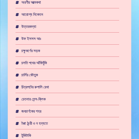
অরণীর আত্মকথা
আরোগ্য নিকেতন
উত্তরকন্যা
উফ ইসসস আঃ
চক্ষুকর্ণের সড়ক
চলতি পথের আঁকিবুঁকি
চার্লির কৌতুক
চিত্রপটের রুপালি রেখা
চেতনার লেন্স-ক্লিক
জবচার্ণকের শহর
টপ্পা ঠুংরী ও ন হন্যতে
টুকিটাকি