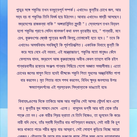
পান্ডুর সঙ্গে শকুনির তখন বন্ধুত্বপূর্ন সম্পর্ক। এখানেও কুন্তীর চোখে জল, আর
সহ্য হয় না শকুনির৷ তিনি বিমর্ষ হয়ে উঠলেন। আবার এখানেও মাদ্রী আসছেন।
মদ্রদেশের রাজকন্যা নাকি " অপ্সরানিন্দিত সুন্দরী "। স্নেহপরশ তখন বিহ্বল
হলো শকুনির প্রাণে৷ সেদিন মানসকর্ণ কথা বলল ধৃতরাষ্ট্র হয়ে, " গান্ধারী, মনে
রেখ, কুরুবংশের জ্যেষ্ঠ পুত্রের জননী কিন্তু তোমাকেই হতে হবে। " তবে কি
এখানেও অসমবিবাদ৷ সবকিছুই কি পূর্বপরিকল্পিত। একাধিক বিবাহে কুন্তী কি
করে সয়ে নেবে এই নহবত, এই মন্ত্রোচ্চারণ, শকুনির মতো মানুষও কেঁদে
ফেললেন৷ যাদব, মদ্রদেশ আজ কুরুরাজ্যের অধীন৷ কেবল তাহলে বাকি রইল
গান্ধারবাসীর রক্তের সংকল্প৷ গান্ধার পিছিয়ে গেলো অজ্ঞাত সময়সীমায়। এতো
চোখের জলের মাসুল দিতে হবেই ভীষ্মকে৷ শকুনি পিতা সুবলের অস্ত্রনির্মিত পাশা
বার করলেন। মৃত পিতার নামে শপথ করলেন, বিবিধ ক্ষুদ্র জনপদের উপর
ক্ষমতাপ্রদর্শনের এই প্রস্তরবৎ সিদ্ধান্তকে ভাঙতেই হবে৷
বিবাহমণ্ডপের দিকে তাকিয়ে আজ আর শকুনির সেই আসর সৌন্দর্য মনে এলো
না। কুন্তীর মুখ সামনে ভেসে এলো। বাসুদেব ভগ্নী আর যাই হোক তাঁর
শত্রু তো নন। এক নারীর প্রিয় ভ্রাতা যে তিনি নিজেও, তা ভুলবেন কি করে৷
নারী যদি দেখে, তাঁর স্বামী দ্বিতীর বার পাণিগ্রহণ করছেন, সেই নারী কি চুপ
করে থাকতে পারে৷ শরীর জুড়ে যার আঘ্রাণ, সেই সোহাগ কুড়িয়ে নিচ্ছে আরো
একজন। যৌনতায় কি আসে যায়৷ ভ্রুণের কাছে ঐটুকু সময় ছেড়ে ভালোবাসার