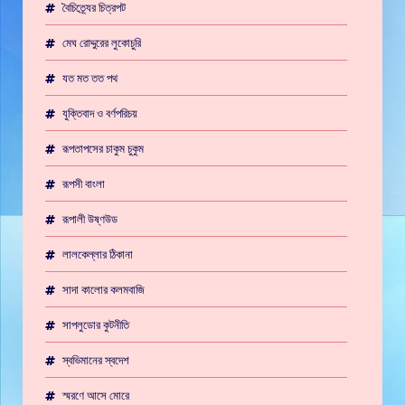
বৈচিত্র্যের চিত্রপট
মেঘ রোদ্দুরের লুকোচুরি
যত মত তত পথ
যুক্তিবাদ ও বর্ণপরিচয়
রূপতাপসের চাকুম চুকুম
রূপসী বাংলা
রূপালী উষ্ণউড
লালকেল্লার ঠিকানা
সাদা কালোর কলমবাজি
সাপলুডোর কুটনীতি
স্বভিমানের স্বদেশ
স্মরণে আসে মোরে