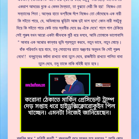
একরাশ আদরের বুকে এ কেমন দৈন্যতা, তা বুঝতে দেরী কি হয়! নিজেও তো
সন্তানের পিতা ; অন্ধের হাতে ভগ্নীজে সঁপে নিজেও তো কেঁদেছেন৷ এক নারী
কি সইতে পারে, যে, অভিমানের ঝুড়িটা আজ দুই ভাগ হবে! কোন নারী সবটুকু
দিয়ে কি সইতে পারে কেউ তার স্বামীর দেহে রঙ এঁকে দেবে! গালে গাল ঠেকিয়ে
সেই পুরুষ যখন আরো একটা জীবনকে মুঠি ধরে বলবে, আমি তোমাকে ভালোবাসি
" আবার এক অঝোর কান্নার ভূমি প্রস্তুত করবে, নতুন ভাবে, নতুন মোড়ে।
বাঁক পরিবর্তন হয়ে যাবে, তবু সোহাগের রাতে যন্ত্রণার অনুভব কি সেই পুরুষ
নেবে!! বন্ধুত্বের মর্যাদা রাখতে বাবা তুলে দেবে, রাজনীতি রাখতে পালিত বাবা
তুলে দেবে, তবু তাকে নাকি মহিষী হতে হবে।
শকুনির মুখে " ভগিনী কুন্তী " শব্দবন্ধটি শুনে আকুল হয়ে বললেন " আমি কোন