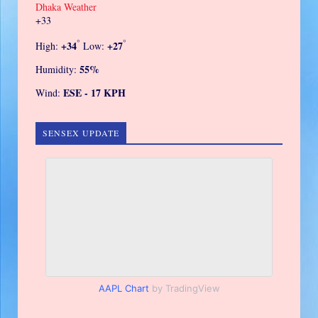
Dhaka Weather
+
33
°
°
+
34
+
27
High:
Low:
55%
Humidity:
ESE - 17 KPH
Wind:
SENSEX UPDATE
AAPL Chart
by TradingView