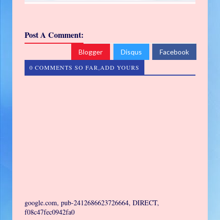
Post A Comment:
Blogger
Disqus
Facebook
0 COMMENTS SO FAR,ADD YOURS
google.com, pub-2412686623726664, DIRECT,
f08c47fec0942fa0