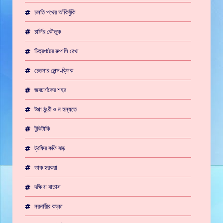
চলতি পথের আঁকিবুঁকি
চার্লির কৌতুক
চিত্রপটের রুপালি রেখা
চেতনার লেন্স-ক্লিক
জবচার্ণকের শহর
টপ্পা ঠুংরী ও ন হন্যতে
টুকিটাকি
ট্রফির কফি ঝড়
ডাক হরকরা
দক্ষিণা বাতাস
নরনারীর কড়চা