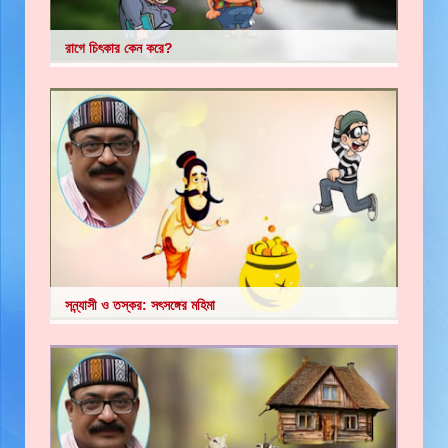
রাগে চিৎকার কেন করে?
সন্ন্যাসী ও তস্কর: সৎসঙ্গের মহিমা