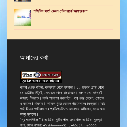
পজিটিভ বার্তা কেবল নেটওয়ার্কে আত্মপ্রকাশ
আমাদের কথা
পাবনা থেকে পাটনা, কলকাতা থেকে কানাডা। ১০ জনপথ রোড থেকে
১০ ডাউনিং স্ট্রিট, সেনসেক্স থেকে বায়োসেক্স। সংবাদ তো সর্বত্রই।
অহরহ, দিনরাত। সবই আপনার নখদর্পণে। তবু খবর দেখেন, শোনেন
ও জানেন। বারবার। আসলে খুঁজে ফেরেন পরিবেশনের ভিন্নতা। আর
সেই ভিন্ন ফেরিওয়ালার প্রতিশ্রুতিতে আমাদের অঙ্গীকার, হোক খবর
অন্য স্বাদের।
"দ্য অফনিউজ "। এডিটর: সুবীর পাল, ম্যানেজিং এডিটর: সুকন্যা
পাল, ফোন নম্বর: +৯১৮৯০০০০০৭১০, +৯১৮১৭০০৬৩৩৩৩,