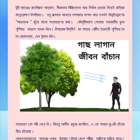
টুরি ব্যাঙের রাতবিরাত আহ্বান, নীরবতার বিচ্ছিন্নতা আর নির্বাক চেহারা নিয়েই রাত্রির
মাহেন্দ্রক্ষণ উপস্থিত। তবু কল্পনার আধারে তপস্যায় যাপন৷ আর তখনই বিভূতিভূষণের
"আরণ্যক " ছুঁয়ে থাকে সত্যচরণের কথা। কৌমুদীস্নাত শোভায় সরস্বতীর বুকে
পূর্ণিমার আড়াল নামক খিদে। নিস্তরঙ্গ বিস্তীর্ণ বন পাহাড় বেষ্টিত হৈমন্তী পূর্ণিমার থৈ
থৈ জ্যোৎস্না, যেন উন্মাদ চাঁদ।
সত্যচরণ তো পরী দেখে নি। কিন্তু আমীন রঘুবর বলেছিল, ও তো মায়ার কুণ্ডী৷ চাঁদের
নীচে চাঁদোয়া।
জ্যোৎস্নারাত্রে পাথরের ওপরে উন্মুক্ত সৌন্দর্য মেলে পরীরা দ্রষ্টাকে ডুবিয়ে মারে।