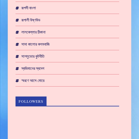
রূপসী বাংলা
রূপালী উষ্ণউড
লালকেল্লার ঠিকানা
সাদা কালোর কলমবাজি
সাপলুডোর কুটনীতি
স্বভিমানের স্বদেশ
স্মরণে আসে মোরে
FOLLOWERS