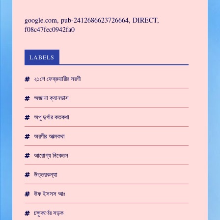
GAMING
google.com, pub-2412686623726664, DIRECT,
f08c47fec0942fa0
LABELS
২১শে ফেব্রুয়ারীর সরণী
অজানা ক্যানভাস
অপু দুর্গার কতকথা
অরণীর আত্মকথা
আরোগ্য নিকেতন
উত্তরকন্যা
উফ ইসসস আঃ
চক্ষুকর্ণের সড়ক