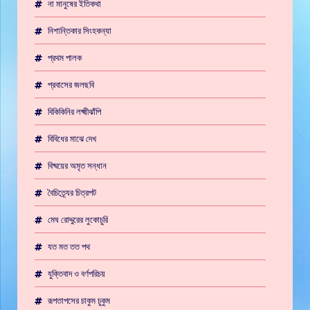
না মানুষের ইতিকথা
নিশান্তিকার সিংহকন্যা
প্রথম পালক
প্রবাসের জলছবি
বিকিকিনির লক্ষ্মীঝাঁপি
বিবিধের মাঝে দেখ
বিষ্ময়ের অমৃত সন্ধান
বৈচিত্র্যের চিত্রপট
মেঘ রোদ্দুরের লুকোচুরি
যত মত তত পথ
যুক্তিবাদ ও বর্ণপরিচয়
রূপতাপসের চাকুম চুকুম