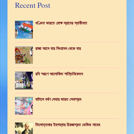
Recent Post
খণ্ডিত ভারতে মোক্ষ স্রাবের স্বাধীনতা
রাজা আসে যায় সিংহাসন থেকে যায়
রবি স্মরণে আলোকিত শান্তিনিকেতন
ঘাটালে বর্ষণ সেবায় ভারত সেবাশ্রম
তিলোত্তমার ইহশয্যায় চিরজাগ্রত ডেভিড সাহেব