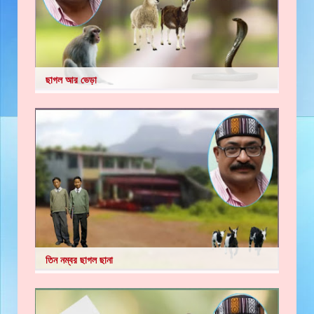
ছাগল আর ভেড়া
তিন নম্বর ছাগল ছানা