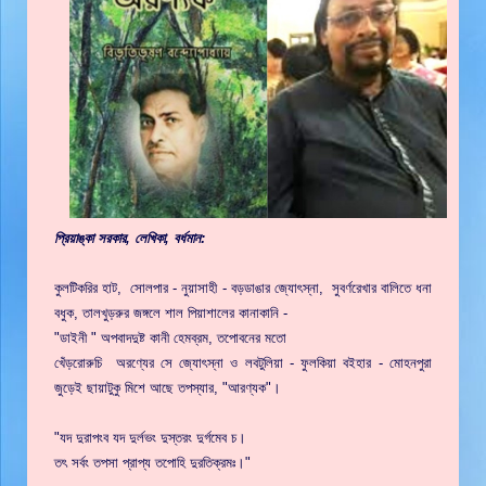
প্রিয়াঙ্কা সরকার, লেখিকা, বর্ধমান:
কুলটিকরির হাট, সোলপার - নুয়াসাহী - বড়ডাঙার জ্যোৎস্না, সুবর্ণরেখার বালিতে ধনা
বধুক, তালখুড়রুর জঙ্গলে শাল পিয়াশালের কানাকানি -
"ডাইনী " অপবাদদুষ্ট কানী হেমব্রম, তপোবনের মতো
খেঁড়রোরুচি অরণ্যের সে জ্যোৎস্না ও লবটুলিয়া - ফুলকিয়া বইহার - মোহনপুরা
জুড়েই ছায়াটুকু মিশে আছে তপস্যার, "আরণ্যক"।
"যদ দুরাপংব যদ দুর্লভং দুস্তরং দুর্গমেব চ।
তৎ সর্বং তপসা প্রাপ্য তপোহি দুরতিক্রমঃ।"