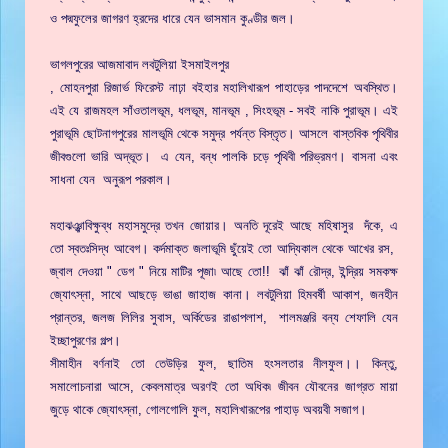
ও পদ্মফুলের জাগরণ হ্রদের ধারে যেন ভাসমান কুণ্ডীর জল।
ভাগলপুরের আজমাবাদ লবটুলিয়া ইসমাইলপুর
, মোহনপুরা রিজার্ভ ফিরেস্ট নাঢ়া বইহার মহালিখারূপ পাহাড়ের পাদদেশে অবস্থিত।
এই যে রাজমহল সাঁওতালভূম, ধলভূম, মানভূম , সিংহভূম - সবই নাকি পুরাভূম। এই
পুরাভূমি ছোটনাগপুরের মালভূমি থেকে সমুদ্র পর্যন্ত বিস্তৃত। আসলে বাস্তবিক পৃথিবীর
জীবগুলো ভারি অদ্ভূত। এ যেন, বন্ধ পালকি চড়ে পৃথিবী পরিভ্রমণ। বাসনা এবং
সাধনা যেন অনুরূপ পরকাল।
মহাঝঞ্ঝাবিক্ষুব্ধ মহাসমুদ্রে তখন জোয়ার। অনতি দূরেই আছে মহিষাসুর দঁকে, এ
তো স্বতঃসিদ্ধ আবেগ। কর্দমাক্ত জলাভূমি ছুঁয়েই তো আদ্যিকাল থেকে আখের রস,
জ্বাল দেওয়া " ডেগ " নিয়ে মাটির পূজা৷ আছে তো!! ঝাঁ ঝাঁ রৌদ্র, ইন্দ্রিয় সমকক্ষ
জ্যোৎস্না, সাথে আছড়ে ভাঙা জাহাজ কানা। লবটুলিয়া হিমবর্ষী আকাশ, জনহীন
প্রান্তর, জলজ লিলির সুবাস, অর্কিডের রাঙাপলাশ, শালমঞ্জরি বন্য শেফালি যেন
ইচ্ছাপুরণের গল্প।
সীমাহীন বর্ণনাই তো তেউড়ির ফুল, ছাতিম হংসলতার নীলফুল।। কিন্তু,
সমালোচনারা আসে, কেবলমাত্র অরণই তো অধিক৷ জীবন যৌবনের জাগ্রত মায়া
জুড়ে থাকে জ্যোৎস্না, গোলগোলি ফুল, মহালিখারূপের পাহাড় অবয়বী সজাগ।