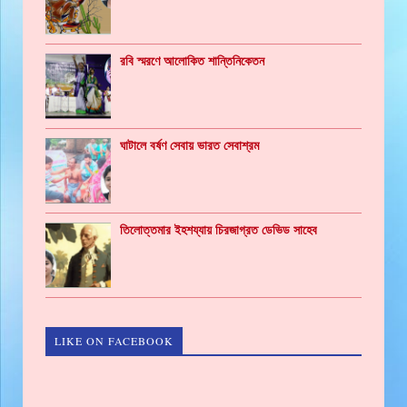
রবি স্মরণে আলোকিত শান্তিনিকেতন
ঘাটালে বর্ষণ সেবায় ভারত সেবাশ্রম
তিলোত্তমার ইহশয্যায় চিরজাগ্রত ডেভিড সাহেব
LIKE ON FACEBOOK