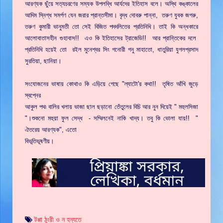
আরণ্যক ছুঁয়ে সত্যচরণের সম্যক উপলব্ধি আর্যদের ইতিহাস বলে। অস্থি কঙ্কালের
আদিম স্নিগ্ধ সমর্পণ যেন জরার প্রান্তসীমা। বৃদ্ধ দোবরু পান্না, তরুণ যুবক জগরু,
তরুণ কুমারী ভানুমতী তো সেই বিজিত পদদলিতের প্রতিনিধি। তাই কি অন্ধকারে
আলোবাতাসহীন গুহাবাস!! এও কি ইতিহাসের ট্রাজেডি!! আর প্রান্তিকের দলে
প্রতিনিধি হয়েই তো রইল মুনেশ্বর সিং গনোরী গনু মাহাতো, ধাতুরিয়া যুগলপ্রসাদ
সুরতিয়া, ছানিয়া।
সংযোজনের ভাষায় কোথাও কি এড়িয়ে গেছে "ল্যাটো'র কথা!! তৃষিত আঁখি জুড়ে
স্বপ্নের
আকুল পথ৷ বালির খলায় ভাজা ছাল ছড়ানো তেঁতুলের বিচি আর নুন দিয়েই " মহুলসিজা
"।শুকনো মহুয়া ফুল সেদ্ধ - সম্মিলনেই নাকি খাদ্য। তবু কি ভোলা যায়!! "
ঐতরেয় আরণ্যক", এতো
বিভূতিভূষণীয়।
টপ্পা ঠুংরী ও ন হন্যতে