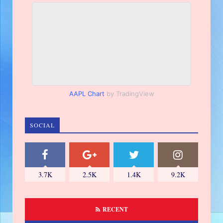
AAPL Chart
by TradingView
SOCIAL
3.7K
2.5K
1.4K
9.2K
RECENT