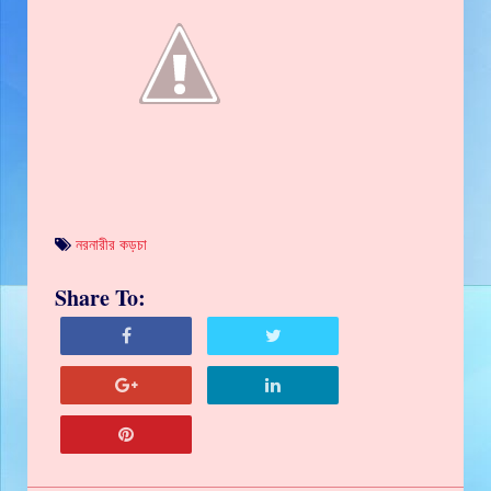
নরনারীর কড়চা
Share To: