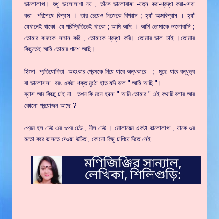
ভালোলাগা। শুধু ভালোলাগা নয় ; তাঁকে ভালোবাসা -যত্ন করা-শ্রদ্ধা করা-সেবা
করা পরিশেষে বিশ্বাস । তার চেয়েও নিজেকে বিশ্বাস ; হ্যাঁ আত্মবিশ্বাস । হ্যাঁ
যেখানেই থাকো -যে পরিস্থিতিতেই থাকো ; আমি আছি । আমি তোমাকে ভালোবাসি ;
তোমার কাজকে সম্মান করি ; তোমাকে শ্রদ্ধা করি। তোমার ভাল চাই ।তোমার
কিছুতেই আমি তোমার পাশে আছি।
হিংসা- প্রতিযোগিতা -অহংকার প্রেমকে নিয়ে যাবে অন্ধকারে ; মুছে যাবে বন্ধুত্ব
বা ভালোবাসা বরং একটা শক্ত মুঠো হাত যদি বলে " আমি আছি "।
ব্যাস আর কিচ্ছু চাই না : তখন কি মনে হয়না " আমি তোমার " এই কথাটি বলার আর
কোনো প্রয়োজন আছে ?
প্রেম হল ঢেউ এর ওপর ঢেউ ; নীল ঢেউ । মোলায়েম একটা ভালোলাগা ; যাকে ওর
মতো করে ভাসতে দেওয়া উচিত ; কোনো কিছু চাপিয়ে দিতে নেই।