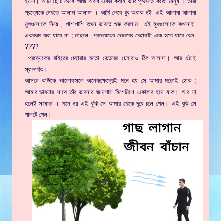
হয়না। আমি ছোট থেকে আজ অবধি একটা কথাই ভাবি পৃথিবীতে কতো মানুষ । তাঁরা
প্রত্যেকে দেখতে আলাদা আলাদা । আমি ভেবে খুব অবাক হই এই আলাদা আলাদা
মুখগুলোকে নিয়ে ; পাশাপাশি তখন ভাবতে শুরু করলাম এই মুখগুলোকে কখনোই
একরকম করা যাবে না ; তাহলে প্রত্যেকের ভেতরের চেহারাটা এক হতে যাবে কেন
????
প্রত্যেকের বাইরের চেহারার মতো ভেতরের চেহারাও ঠিক আলাদা। আর এটাই
স্বাভাবিক।
আসলে কাউকে ভালোবাসলে অনেকক্ষেত্রেই মনে হয় সে আমার মতোই হোক ;
আমার ভাবনার সাথে তাঁর ভাবনার জায়গাটা মিশেমিশে একাকার হয়ে যাক। আর না
হলেই সংঘাত । মনে হয় এই বুঝি সে আমার থেকে দূরে চলে গেল। এই বুঝি সে
পালটে গেল।