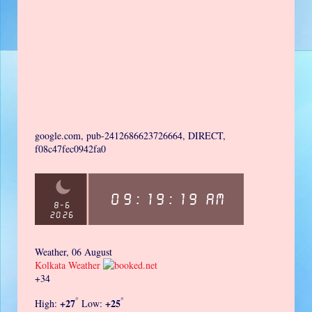
google.com, pub-2412686623726664, DIRECT,
f08c47fec0942fa0
Weather, 06 August
Kolkata Weather
+
34
°
°
+
27
+
25
High:
Low: