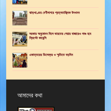
ঝাড়খণ্ডের বেণীসাগরে প্রত্নতাত্ত্বিক উৎখনন
সরকার অনুমোদন দিলে ভারতের শেয়ার বাজারেও লাগু হবে
ক্রিপ্টো কারেন্সি
একাত্তরের ডিসেম্বর ও স্মৃতিতে বড়দিন
আমাদের কথা