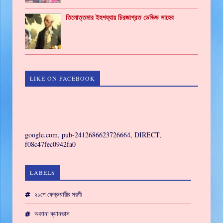
তিলোত্তমার ইহশয্যায় চিরজাগ্রত ডেভিড সাহেব
LIKE ON FACEBOOK
GAMING
google.com, pub-2412686623726664, DIRECT,
f08c47fec0942fa0
LABELS
২১শে ফেব্রুয়ারীর সরণী
অজানা ক্যানভাস