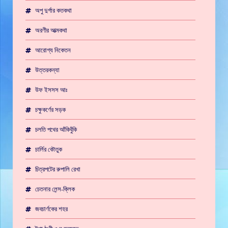
অপু দুর্গার কতকথা
অরণীর আত্মকথা
আরোগ্য নিকেতন
উত্তরকন্যা
উফ ইসসস আঃ
চক্ষুকর্ণের সড়ক
চলতি পথের আঁকিবুঁকি
চার্লির কৌতুক
চিত্রপটের রুপালি রেখা
চেতনার লেন্স-ক্লিক
জবচার্ণকের শহর