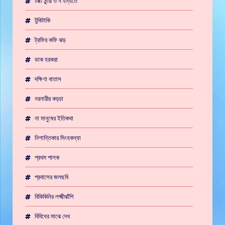
টপ্পা ঠুংরী ও ন হন্যতে
টুকিটাকি
ট্রফির কফি ঝড়
ডাক হরকরা
দক্ষিণা বাতাস
নরনারীর কড়চা
না মানুষের ইতিকথা
নিশান্তিকার সিংহকন্যা
প্রথম পালক
প্রবাসের জলছবি
বিকিকিনির লক্ষ্মীঝাঁপি
বিবিধের মাঝে দেখ