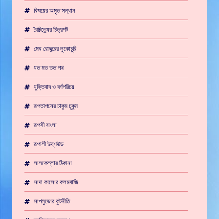
বিষ্ময়ের অমৃত সন্ধান
বৈচিত্র্যের চিত্রপট
মেঘ রোদ্দুরের লুকোচুরি
যত মত তত পথ
যুক্তিবাদ ও বর্ণপরিচয়
রূপতাপসের চাকুম চুকুম
রূপসী বাংলা
রূপালী উষ্ণউড
লালকেল্লার ঠিকানা
সাদা কালোর কলমবাজি
সাপলুডোর কুটনীতি