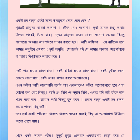
একটা মন অন্য একটা মনের দাসত্বকে মেনে নেবে কেন ?
প্রতিটি মানুষের ভাবনা আলাদা । জীবন বোধ আলাদা। হ্যাঁ অনেক কিছু আবার
নিজের থেকেই মিলে যায়। দুজন মানুষের মনের ভাবনা আলাদা থেকেও কিন্তু
পরস্পরের ভাবনার জায়গাটাকে সম্মান করতে হবে। আমি আস্তিক , সে নাস্তিক হলে
আমার অসুবিধে কোথায় ; হ্যাঁ অসুবিধে সেখানেই যদি সে আমার ভাবনার জায়গাটাকে
বা আমার বিশ্বাসকে আঘাত করে ।
কেউ গান শুনতে ভালোবাসে। কেউ কবিতা শুনতে ভালোবাসে। কেউ ফুটবল খেলা
দেখতে ভালোবাসে; কেউ আবার বাগান করতে ভালোবাসে।
এখন কবিতা আমি ভালোবাসি বলেই আর একজনকেও কবিতা ভালোবাসতে হবে এমন
কোনো কথা নেই কিন্তু। আমি গল্প লিখি -উপন্যাস লিখি , এবারে যদি ভাবি তাঁকে ভাল
পাঠক হতে হবে , তাহলে আমি কিন্তু ভুল করব । মনকে অন্য একটা মন চালনা
করতে পারেনা কিছুতেই।
তবে হ্যাঁ একটা পরিবেশে থাকতে থাকতে অনেক সময়ই কিছু না ভালোলাগা জিনিসও
ভালো লেগে যায়।
প্রেম শব্দটি অনেক গভীর। মুহূর্ত মুহূর্ত গুলোকে একজায়গায় জড়ো করে যে