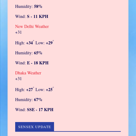
58%
Humidity:
S - 11 KPH
Wind:
New Delhi Weather
+
31
°
°
+
34
+
29
High:
Low:
65%
Humidity:
E - 18 KPH
Wind:
Dhaka Weather
+
31
°
°
+
27
+
25
High:
Low:
67%
Humidity:
SSE - 17 KPH
Wind:
SENSEX UPDATE