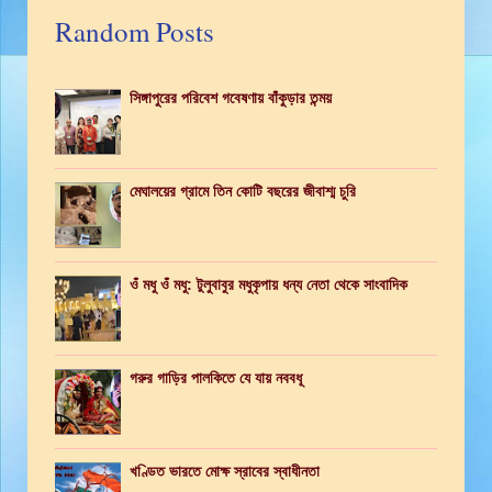
Random Posts
সিঙ্গাপুরের পরিবেশ গবেষণায় বাঁকুড়ার তন্ময়
মেঘালয়ের গ্রামে তিন কোটি বছরের জীবাশ্ম চুরি
ওঁ মধু ওঁ মধু: টুলুবাবুর মধুকৃপায় ধন্য নেতা থেকে সাংবাদিক
গরুর গাড়ির পালকিতে যে যায় নববধূ
খণ্ডিত ভারতে মোক্ষ স্রাবের স্বাধীনতা