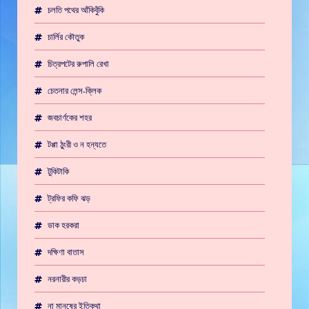
চলতি পথের আঁকিবুঁকি
চার্লির কৌতুক
চিত্রপটের রুপালি রেখা
চেতনার লেন্স-ক্লিক
জবচার্ণকের শহর
টপ্পা ঠুংরী ও ন হন্যতে
টুকিটাকি
ট্রফির কফি ঝড়
ডাক হরকরা
দক্ষিণা বাতাস
নরনারীর কড়চা
না মানুষের ইতিকথা