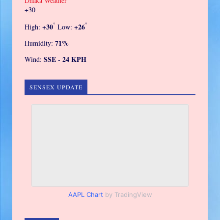
Dhaka Weather
+
30
°
°
+
30
+
26
High:
Low:
71%
Humidity:
SSE - 24 KPH
Wind:
SENSEX UPDATE
AAPL Chart
by TradingView