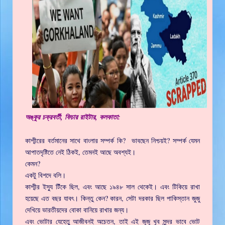
অঙ্কুর চক্রবর্তী, ফিচার রাইটার, কলকাতা:
কাশ্মীরের বর্তমানের সাথে বাংলার সম্পর্ক কি? ভাবছেন নিশ্চয়ই? সম্পর্ক যেমন
আপাতদৃষ্টিতে নেই ঠিকই, তেমনই আছে অবশ্যই।
কেমন?
একটু বিশদে বলি।
কাশ্মীর ইস্যু টিঁকে ছিল, এবং আছে ১৯৪৮ সাল থেকেই। এবং টিকিয়ে রাখা
হয়েছে এত বছর যাবৎ। কিন্তু কেন? কারন, সেটা দরকার ছিল পাকিস্তান জুজু
দেখিয়ে ভারতীয়দের বোকা বানিয়ে রাখার জন্য।
এবং ভোটার যেহেতু আজীবনই অচেতন, তাই এই জুজু খুব সুন্দর ভাবে ভোট