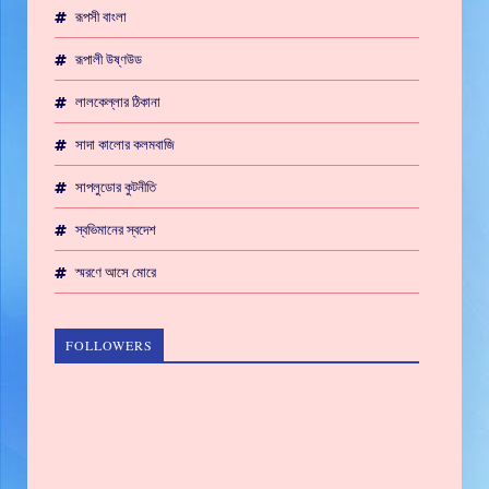
রূপসী বাংলা
রূপালী উষ্ণউড
লালকেল্লার ঠিকানা
সাদা কালোর কলমবাজি
সাপলুডোর কুটনীতি
স্বভিমানের স্বদেশ
স্মরণে আসে মোরে
FOLLOWERS