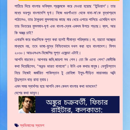
পাঠিয়ে দিয়ে বাংলার ভবিষ্যৎ প্রজন্মকে করে দেওয়া হয়েছে "ইন্ডিয়ান"। তার
মধ্যে ভরপুর বাংলাদেশি ঘৃণা। নিজে গুরগাঁওতে থেকে বাবা-মা'কে বৃদ্ধাশ্রমে
পাঠালেও, তার ঠাকুরদা মুসলমানের কাছে মার খেয়ে এপারে পালিয়ে এসেছিল বলে
তার ভিতরের মুসলমান-ঘৃণা এবং বাংলা-দ্বেষ একদম উপচে পড়ছে। ব্যস, আর
কি অস্ত্র চাই?
এনারসি করে বাঙালিকে লুপ্ত করা হলেই সীমান্ত পরিষ্কার। না, হয়তো অস্ত্রের
মাধ্যমে নয়, তবে ভাষা-যুদ্ধে নিশ্চিতভাবে দখল করা হবে বাংলাদেশ। মিশন
২০৩০। আরএসএস-বিজেপির সুপ্ত এজেন্ডা এটাই।
আপনি নাচবেন। আপনার জমি,জায়গা সব গেল। তো কি এলো গেল? মোদীজি
কথা দিয়েছিলেন, "অখন্ড ভারত বানাবো"। উনি এক কথার মানুষ। বেলুচিস্তান
নিয়ে নিজেই জর্জরিত পাকিস্তান টু রোহিঙ্গা ইস্যু-পীড়িত মায়ানমার অব্দি
হিন্দুস্তান বাড় রাহা হ্যায়।
এমন সময় স্বার্থপর হয়ে আপনি কেন কেবল বাংলার কথা ভাববেন?
দেশের কথা ভাবুন।
স্বভিমানের স্বদেশ