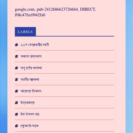
GAMING
google.com, pub-2412686623726664, DIRECT,
f08c47fec0942fa0
LABELS
২১শে ফেব্রুয়ারীর সরণী
অজানা ক্যানভাস
অপু দুর্গার কতকথা
অরণীর আত্মকথা
আরোগ্য নিকেতন
উত্তরকন্যা
উফ ইসসস আঃ
চক্ষুকর্ণের সড়ক