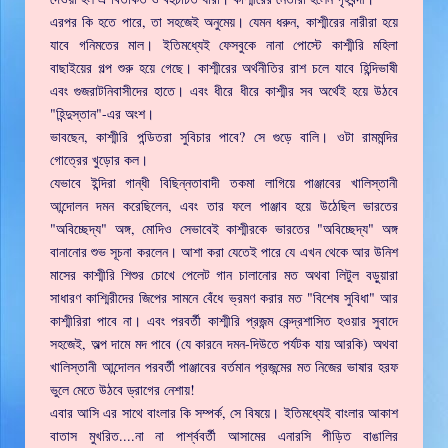
এরপর কি হতে পারে, তা সহজেই অনুমেয়। যেমন ধরুন, কাশ্মীরের নারীরা হয়ে
যাবে গনিমতের মাল। ইতিমধ্যেই ফেসবুকে নানা পোস্টে কাশ্মীরি মহিলা
বাছাইয়ের গল্প শুরু হয়ে গেছে। কাশ্মীরের অর্থনীতির রাশ চলে যাবে হিন্দিভাষী
এবং গুজরাটনিবাসীদের হাতে। এবং ধীরে ধীরে কাশ্মীর সব অর্থেই হয়ে উঠবে
"হিন্দুস্তান"-এর অংশ।
ভাবছেন, কাশ্মীরি পন্ডিতরা সুবিচার পাবে? সে গুড়ে বালি। ওটা রামমন্দির
গোত্রের খুড়োর কল।
যেভাবে ইন্দিরা গান্ধী বিছিন্নতাবাদী তকমা লাগিয়ে পাঞ্জাবের খালিস্তানী
আন্দোলন দমন করেছিলেন, এবং তার ফলে পাঞ্জাব হয়ে উঠেছিল ভারতের
"অবিচ্ছেদ্য" অঙ্গ, মোদিও সেভাবেই কাশ্মীরকে ভারতের "অবিচ্ছেদ্য" অঙ্গ
বানানোর শুভ সূচনা করলেন। আশা করা যেতেই পারে যে এখন থেকে আর উনিশ
মাসের কাশ্মীরি শিশুর চোখে পেলেট গান চালানোর মত অথবা লিটুল বড়ুয়ারা
সাধারণ কাশ্মিরীদের জিপের সামনে বেঁধে ভ্রমণ করার মত "বিশেষ সুবিধা" আর
কাশ্মীরিরা পাবে না। এবং পরবর্তী কাশ্মীরি প্রজন্ম কেন্দ্রশাসিত হওয়ার সুবাদে
সহজেই, অল্প দামে মদ পাবে (যে কারনে দমন-দিউতে পর্যটক যায় আরকি) অথবা
খালিস্তানী আন্দোলন পরবর্তী পাঞ্জাবের বর্তমান প্রজন্মের মত নিজের ভাষার হরফ
ভুলে মেতে উঠবে ড্রাগের নেশায়!
এবার আসি এর সাথে বাংলার কি সম্পর্ক, সে বিষয়ে। ইতিমধ্যেই বাংলার আকাশ
বাতাস মুখরিত....না না পার্শ্ববর্তী আসামের এনারসি পীড়িত বাঙালির