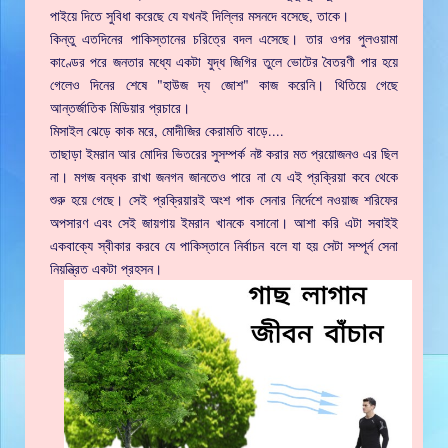
পাইয়ে দিতে সুবিধা করেছে যে যখনই দিল্লির মসনদে বসেছে, তাকে।
কিন্তু এতদিনের পাকিস্তানের চরিত্রে বদল এসেছে। তার ওপর পুলওয়ামা
কাণ্ডের পরে জনতার মধ্যে একটা যুদ্ধ জিগির তুলে ভোটের বৈতরণী পার হয়ে
গেলেও দিনের শেষে "হাউজ দ্য জোশ" কাজ করেনি। থিতিয়ে গেছে
আন্তর্জাতিক মিডিয়ার প্রচারে।
মিসাইল ঝেড়ে কাক মরে, মোদীজির কেরামতি বাড়ে....
তাছাড়া ইমরান আর মোদির ভিতরের সুসম্পর্ক নষ্ট করার মত প্রয়োজনও এর ছিল
না। মগজ বন্ধক রাখা জনগন জানতেও পারে না যে এই প্রক্রিয়া কবে থেকে
শুরু হয়ে গেছে। সেই প্রক্রিয়ারই অংশ পাক সেনার নির্দেশে নওয়াজ শরিফের
অপসারণ এবং সেই জায়গায় ইমরান খানকে বসানো। আশা করি এটা সবাইই
একবাক্যে স্বীকার করবে যে পাকিস্তানে নির্বাচন বলে যা হয় সেটা সম্পূর্ন সেনা
নিয়ন্ত্রিত একটা প্রহসন।