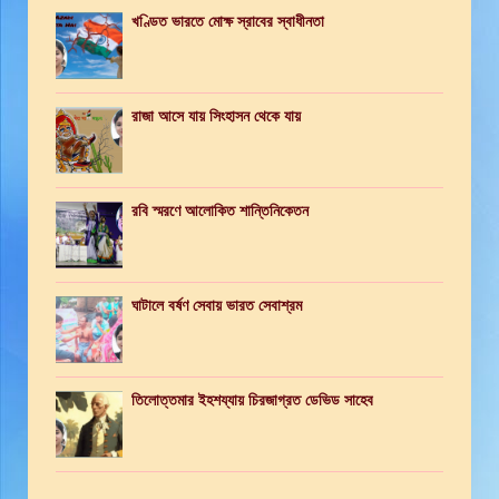
খণ্ডিত ভারতে মোক্ষ স্রাবের স্বাধীনতা
রাজা আসে যায় সিংহাসন থেকে যায়
রবি স্মরণে আলোকিত শান্তিনিকেতন
ঘাটালে বর্ষণ সেবায় ভারত সেবাশ্রম
তিলোত্তমার ইহশয্যায় চিরজাগ্রত ডেভিড সাহেব