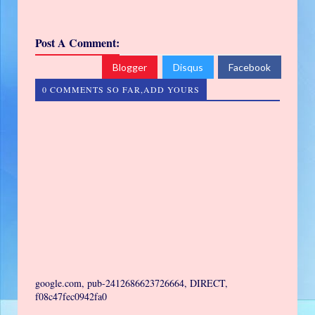
Post A Comment:
Blogger
Disqus
Facebook
0 COMMENTS SO FAR,ADD YOURS
google.com, pub-2412686623726664, DIRECT,
f08c47fec0942fa0