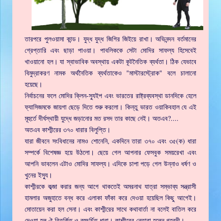
তারপরে পুলওয়ামা কান্ড। যুদ্ধ যুদ্ধ জিগির জিইয়ে রাখা। অভিনন্দন বর্তমানের
গ্রেপ্তারি এবং ছাড়া পাওয়া। পাবলিককে সেটা মোদির সাফল্য হিসেবেই
খাওয়ানো হল। যা স্বাভাবিক অবস্থায় একটা কূটনৈতিক ব্যর্থতা। ঠিক যেভাবে
বিমুদ্রাকরণ নামক অর্থনৈতিক ব্যর্থতাকেও "মাস্টারস্ট্রোক" বলে চালানো
হয়েছে।
নির্বাচনের ফলে মোদির ক্লিন-স্যুইপ এবং ভারতের রাষ্ট্রব্যবস্থা ডানদিকে হেলে
ফ্যাসিজমকে জায়গা ছেড়ে দিতে শুরু করলো। কিন্তু ভারত ওয়াকিবহাল যে এই
মূহুর্তে দীর্ঘস্থায়ী যুদ্ধে জড়ানোর মত রসদ তার কাছে নেই। অতএব?....
অতএব কাশ্মীরের ৩৭০ ধারার বিলুপ্তি।
যারা জীবনে সংবিধানের নামও শোনেনি, একদিনে তারা ৩৭০ এবং ৩৫(ক) ধারা
সম্পর্কে বিশেষজ্ঞ হয়ে উঠলো। ছেয়ে গেল আপনার ফেসবুক সময়রেখা এবং
আপনি ভাবলেন এটাও মোদির সাফল্য। এদিকে চাপা পড়ে গেল উন্নাও ধর্ষণ ও
খুনের ইস্যু।
কাশ্মীরকে কব্জা করার জন্য আগে থাকতেই অমরনাথ যাত্রা সম্ভাব্য সন্ত্রাসী
হামলার অজুহাতে বন্ধ করে এলাকা ফাঁকা করে দেওয়া হয়েছিল কিছু আগেই।
মোতায়েন করা হল সেনা। এবং কাশ্মীরের সাথে কথাবার্তা না বলেই বাতিল করে
দেওয়া হল ঐ বিতর্কিত ও বহুচর্চিত ধারা। কাশ্মীরের নেতারা হলেন গৃহবন্দী।