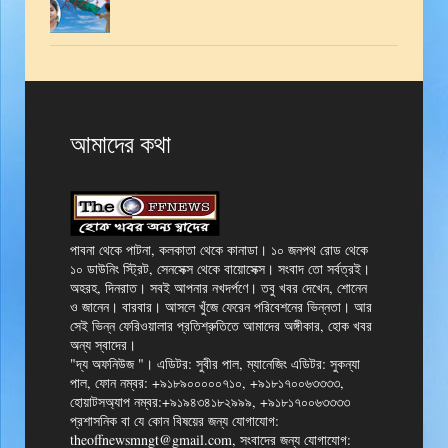
আমাদের কথা
পাবনা থেকে পাটনা, কলকাতা থেকে কানাডা। ১০ জনপথ রোড থেকে
১০ ডাউনিং স্ট্রিট, সেনসেক্স থেকে বায়োসেক্স। সংবাদ তো সর্বত্রই।
অহরহ, দিনরাত। সবই আপনার নখদর্পণে। তবু খবর দেখেন, শোনেন
ও জানেন। বারবার। আসলে খুঁজে ফেরেন পরিবেশনের ভিন্নতা। আর
সেই ভিন্ন ফেরিওয়ালার প্রতিশ্রুতিতে আমাদের অঙ্গীকার, হোক খবর
অন্য স্বাদের।
"দ্য অফনিউজ "। এডিটর: সুবীর পাল, ম্যানেজিং এডিটর: সুকন্যা
পাল, ফোন নম্বর: +৯১৮৯০০০০০৭১০, +৯১৮১৭০০৬৩৩৩৩,
হোয়াটসঅ্যাপ নম্বর:+৯১৯৪৩৪১৮২৯৯৯, +৯১৮১৭০০৬৩৩৩৩
প্রশাসনিক বা যে কোন বিষয়ের জন্য যোগাযোগ:
theoffnewsmngt@gmail.com, সংবাদের জন্য যোগাযোগ: