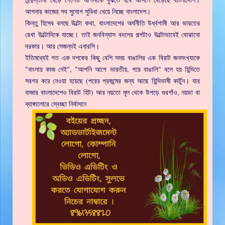
আপনার কাজের সব সুযোগ সুবিধা খেয়ে নিচ্ছে বাংলাদেশ।
কিন্তু হিসেব বলছে উল্টো কথা, বাংলাদেশের অর্থনীতি উর্ধ্বগামী আর ভারতের
রেখা উল্টোদিকে যাচ্ছে। তাই জনবিন্যাস বদলের গল্পটাও উল্টোভাবেই বোঝানো
দরকার। আর সেজন্যই এনারসি।
ইতিমধ্যেই গত এক দশকের কিছু বেশি সময় বাঙালির এক বিরাট জনসংখ্যাকে
"বাংলায় কাজ নেই", "আপনি আগে ভারতীয়, পরে বাঙালি" বলে হয় হিন্দিতে
সরগর করে নেওয়া হয়েছে (পরের প্রজন্মের জন্য আছে হিন্দিভাষী কার্টুন। যার
বাজার বাংলাদেশেও বিরাট হিট) আর নয়তো মূল থেকে উপড়ে গুরগাঁও, নয়ডা বা
ব্যাঙ্গালোরে স্বেচ্ছা নির্বাসনে