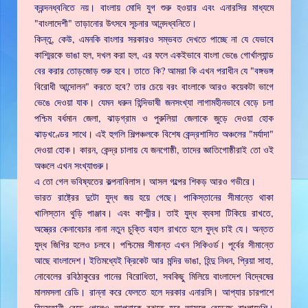
ক্রন্দনধ্বনিতে নয়। বাংলায় মোদি যুগ শুরু হওয়ার এবং এনারসির মাধ্যমে
"বাংলাদেশী" তাড়ানোর উৎসবে সূচনার আনন্দধ্বনিতে।
কিন্তু, কেউ, এমনকি বাংলার সরকারও সম্ভবত দেখতে পাচ্ছে না যে যেভাবে
কাশ্মিরকে ভাঙা হল, দখল করা হল, এর ফলে একইভাবে বাংলা ভেঙে গোর্খাল্যান্ড
বের করার তোড়জোড় শুরু হবে। তাতে কি? আমরা কি এখন পরাধীন যে "বঙ্গভঙ্গ
বিরোধী আন্দোলন" করতে হবে? তার চেয়ে বরং বাংলাকে আরও কয়েকটা ভাগে
ভেঙে দেওয়া যাক। যেমন ধরুন হিন্দিভাষী জনসংখ্যা লাগামহীনভাবে বেড়ে চলা
পশ্চিম বর্ধমান জেলা, ঝাড়গ্রাম ও পুরুলিয়া জেলাকে জুড়ে দেওয়া হোক
ঝাড়খণ্ডের সাথে। এই হুগলি শিল্পঞ্চলকে বিশেষ কেন্দ্রশাসিত অঞ্চলের "মর্যাদা"
দেওয়া হোক। কারন, কেন্দ্র চালায় যে জনগোষ্ঠী, তাদের জ্ঞাতিগোষ্ঠীরাই তো ওই
অঞ্চলে এখন সংখ্যাগুরু।
এ তো গেল ভবিষ্যতের কল্পনাবিলাস। আসল গল্পের শিকড় আরও গভীরে।
ভারত রাষ্ট্রের দুটো যুদ্ধ জয় হয়ে গেছে। পাকিস্তানের সীমান্তে থাকা
খালিস্তান থুড়ি পাঞ্জাব। এবং কাশ্মীর। তাই যুদ্ধ ব্যবসা টিকিয়ে রাখতে,
অস্ত্রের কেনাবেচার নানা নতুন চুক্তি বহাল রাখতে হলে যুদ্ধ চাই যে। অন্তত
যুদ্ধ জিগির হলেও চলবে। পশ্চিমের সীমান্ত এখন সিকিওর্ড। পূর্বের সীমান্তে
আছে বাংলাদেশ। ইতিমধ্যেই ক্রিকেট আর মন্দির ভাঙা, হিন্দু নিধন, প্রিয়া সাহা,
নোবেলের রবিঠাকুরের গানের বিরোধিতা, সবকিছু মিলিয়ে বাংলাদেশ বিদ্বেষের
মালমসলা রেডি। রান্না করে ফেলতে হলে দরকার এনারসি। আপ্যার চারপাশে
হিন্দুস্তানী বেড়ে গেলেও আপনাকে বুঝতে হবে আসলে বেড়েছে বাংলাদেশি।