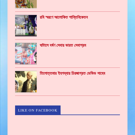
রবি স্মরণে আলোকিত শান্তিনিকেতন
ঘাটালে বর্ষণ সেবায় ভারত সেবাশ্রম
তিলোত্তমার ইহশয্যায় চিরজাগ্রত ডেভিড সাহেব
LIKE ON FACEBOOK