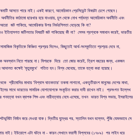
ঘোষনাটি আসতে পারে নাই। একই কারণে, আমেরিকান প্রেসিডেন্ট বিষয়টা চেপে গেছেন।
্থনীতির কাঠামো ছারখার হয়ে যাওয়ায়, চুল থেকে নোখ পর্য্যন্ত আমেরিকান অর্থনীতি এবং
্রশ্নে আরো জট পাকিয়ে, আমেরিকার উপর নির্ভরশিলতা বেড়েছে কি না?
রেও ইতিহাসগত জটিলতার বিষয়টি জট পাকিয়েছে কী না? সেসব প্রশ্নকে সমাধান করেই, ভারতীয়
ক বিকৃতিকে কিঞ্চিত প্রশ্রয় দিলেও, কিছুতেই আর্থ-সংস্কৃতিতে প্রশ্রয় দেবে না,
িক অবস্থান নিতে পারছে না। মিশরকে দিয়ে তো জোর করেই, ত্রিশ বছরের জন্য, একজন
য়, তিনি আদালত কক্ষেই 'মৃত্যুমুখে' পতিত হন। বিশ্ব মেনেছে, তাকে হত্যা করা হয়েছে।
ে শ্রীমোদির মাথায় 'বিশ্বাস ঘাতকতার' তকমা লাগানো, একতৃ্তীয়াংশ মানুষের দেশের মাথা,
া ইসরাইলের সাথে ভারতের সামরিক যোগাযোগকে সংকুচিত করার দাবী রাখেন নাই। প্রসংগত উল্লেখ
ইলের গনহত্যা যখন ব্যাপক শিশু এবং নারীহত্যায় নেমে এসেছে, তখন ভারত বিশ্ব সভায়, ইসরাইলের
ভূমিটা নির্মান করে দেওয়া যাক। দ্বিতীয় যুদ্ধের পর, স্তালিন যখন বল্লেন, পুঁজি যেমনভাবে সে
ত পায় নাই। ইউরোপে এটা ঘটবে না - কারন সেখানে ফরাসী বিপ্লবের (১৭৮৯) পর লাইন ধরে