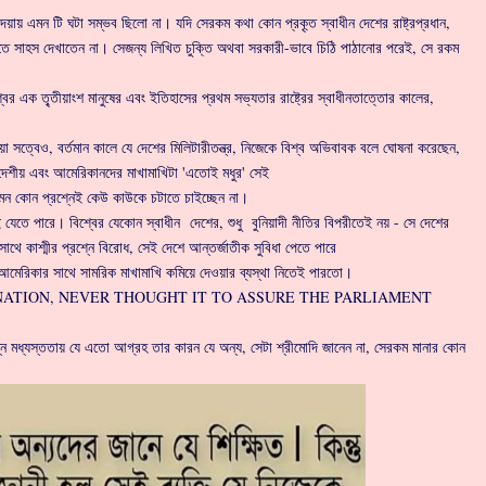
য় এমন টি ঘটা সম্ভব ছিলো না। যদি সেরকম কথা কোন প্রকৃ্ত স্বাধীন দেশের রাষ্ট্রপ্রধান,
ে সাহস দেখাতেন না। সেজন্য লিখিত চুক্তি অথবা সরকারী-ভাবে চিঠি পাঠানোর পরেই, সে রকম
বের এক তৃ্তীয়াংশ মানুষের এবং ইতিহাসের প্রথম সভ্যতার রাষ্ট্রের স্বাধীনতাত্তোর কালের,
য়া সত্বেও, বর্তমান কালে যে দেশের মিলিটারীতন্ত্র, নিজেকে বিশ্ব অভিবাবক বলে ঘোষনা করেছেন,
দেশীয় এবং আমেরিকানদের মাখামাখিটা 'এতোই মধুর' সেই
ছে, এমন কোন প্রশ্নেই কেউ কাউকে চটাতে চাইচ্ছেন না।
ে পারে। বিশ্বের যেকোন স্বাধীন দেশের, শুধু বুনিয়াদী নীতির বিপরীতেই নয় - সে দেশের
ার সাথে কাশ্মীর প্রশ্নে বিরোধ, সেই দেশে আন্তর্জাতীক সুবিধা পেতে পারে
্ট্র আমেরিকার সাথে সামরিক মাখামাখি কমিয়ে দেওয়ার ব্যস্থা নিতেই পারতো।
 OF THE NATION, NEVER THOUGHT IT TO ASSURE THE PARLIAMENT
প্রশ্নে মধ্যস্ততায় যে এতো আগ্রহ তার কারন যে অন্য, সেটা শ্রীমোদি জানেন না, সেরকম মানার কোন