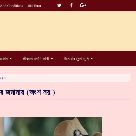
 And Conditions
404 Error
্বকোষ
জীবনের নকশি কাঁথা
ইলোরার লেন্স-তুলি
য় )
ির জমানায় (অংশ নয় )