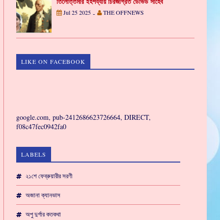
তিলোত্তমার ইহশয্যায় চিরজাগ্রত ডেভিড সাহেব
Jul 25 2025
THE OFFNEWS
-
LIKE ON FACEBOOK
GAMING
google.com, pub-2412686623726664, DIRECT,
f08c47fec0942fa0
LABELS
২১শে ফেব্রুয়ারীর সরণী
অজানা ক্যানভাস
অপু দুর্গার কতকথা