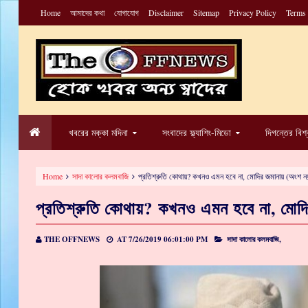
Home
আমাদের কথা
যোগাযোগ
Disclaimer
Sitemap
Privacy Policy
Terms
খবরের মক্কা মদিনা
সংবাদের ফ্ল্যাশিং-মিডো
দিগন্তের বিশ
Home
সাদা কালোর কলমবাজি
প্রতিশ্রুতি কোথায়? কখনও এমন হবে না, মোদির জমানায় (অংশ ন
প্রতিশ্রুতি কোথায়? কখনও এমন হবে না, মোদ
THE OFFNEWS
AT
7/26/2019 06:01:00 PM
সাদা কালোর কলমবাজি,