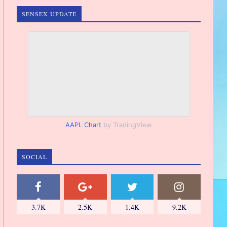
SENSEX UPDATE
AAPL Chart
by TradingView
SOCIAL
3.7K
2.5K
1.4K
9.2K