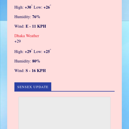
°
°
+
30
+
26
High:
Low:
76%
Humidity:
E - 11 KPH
Wind:
Dhaka Weather
+
29
°
°
+
29
+
25
High:
Low:
80%
Humidity:
S - 16 KPH
Wind:
SENSEX UPDATE