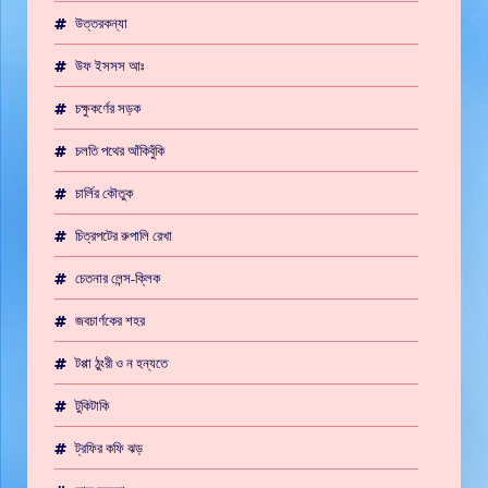
উত্তরকন্যা
উফ ইসসস আঃ
চক্ষুকর্ণের সড়ক
চলতি পথের আঁকিবুঁকি
চার্লির কৌতুক
চিত্রপটের রুপালি রেখা
চেতনার লেন্স-ক্লিক
জবচার্ণকের শহর
টপ্পা ঠুংরী ও ন হন্যতে
টুকিটাকি
ট্রফির কফি ঝড়