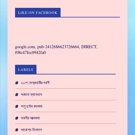
LIKE ON FACEBOOK
GAMING
google.com, pub-2412686623726664, DIRECT,
f08c47fec0942fa0
LABELS
২১শে ফেব্রুয়ারীর সরণী
অজানা ক্যানভাস
অপু দুর্গার কতকথা
অরণীর আত্মকথা
আরোগ্য নিকেতন