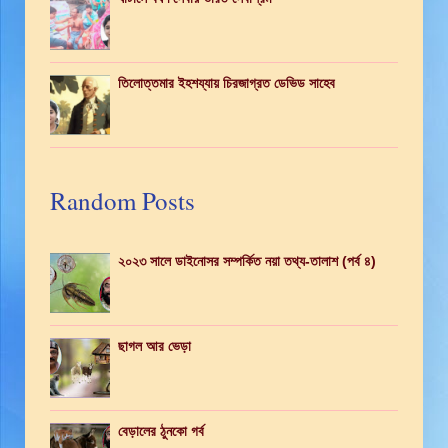
তিলোত্তমার ইহশয্যায় চিরজাগ্রত ডেভিড সাহেব
Random Posts
২০২৩ সালে ডাইনোসর সম্পর্কিত নয়া তথ্য-তালাশ (পর্ব ৪)
ছাগল আর ভেড়া
বেড়ালের ঠুনকো গর্ব