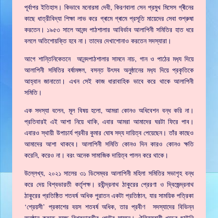
পূর্বাপর ইতিহাস। কিভাবে মনোরমা দেবী, কিরণবালা সেন প্রমুখ মিসেস গ্ৰীনের
কাছে ধাত্রীবিদ্যা শিক্ষা লাভ করে গ্ৰামে গ্ৰামে প্রসূতি মায়েদের সেবা শুশ্রুষা
করতেন। ১৯৫৩ সালে আনন্দ পাঠশালার আবির্ভাব আলাপিনী সমিতির হাত ধরে
বললে অতিশোয়ক্তি হবে না। তাদের দেখাশোনাও করতেন সদস্যারা।
আগে শান্তিনিকেতনে আনন্দপাঠশালার সামনে নাচ, গান ও পাঠের মধ‍্য দিয়ে
আলাপিনী সমিতির বর্ষামঙ্গল, বসন্ত উৎসব অনুষ্ঠানের মধ‍্য দিয়ে প্রকৃতিকে
আহ্বান জানাতো। এখন সেই কাজ ধারাবাহিক ভাবে করে থাকে আলাপিনী
সমিতি।
এক সদস্যা বলেন, মূল বিষয় হলো, আমরা কোনও অধিবেশন বন্ধ করি না।
প্রতিবারই এই আশা নিয়ে থাকি, এবার আমরা আমাদের ঘরটা ফিরে পাব।
এবারও স্থায়ী উপাচার্য প্রবীর কুমার ঘোষ সদ্য দায়িত্ব পেয়েছেন। তাঁর কাছেও
আমাদের আশা থাকবে। আলাপিনী সমিতি কোনও দিন কারও কোনও ক্ষতি
করেনি, করেও না। বরং অনেক সামাজিক দায়িত্ব পালন করে থাকে।
উল্লেখ্য, ২০২১ সালের ৩১ ডিসেম্বর আলাপিনী মহিলা সমিতির সভাগৃহ বন্ধ
করে দেয় বিশ্বভারতী কর্তৃপক্ষ। রবীন্দ্রনাথ ঠাকুরের প্রেরণা ও দ্বিজেন্দ্রনাথ
ঠাকুরের প্রতিষ্ঠিত শতবর্ষ অধিক পুরাতন একটা প্রতিষ্ঠান, যার সাময়িক পত্রিকা
‘শ্রেয়সী’ প্রকাশের বয়স শতবর্ষ অধিক, তার প্রবীণ সদস্যাদের বিভিন্ন
অনুষ্ঠান করতে হচ্ছে বিশ্বভারতীর গেটের সামনে। ঐতিহ্যবাহী খড়ের ছাউনি