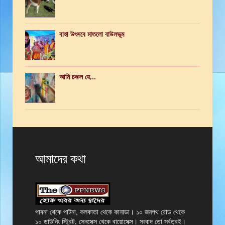
বাহা উৎসবে মাতলো বাউলভূম
আমি চঞ্চল হে...
আমাদের কথা
পাবনা থেকে পাটনা, কলকাতা থেকে কানাডা। ১০ জনপথ রোড থেকে
১০ ডাউনিং স্ট্রিট, সেনসেক্স থেকে বায়োসেক্স। সংবাদ তো সর্বত্রই।