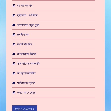
যত মত তত পথ
যুক্তিবাদ ও বর্ণপরিচয়
রূপতাপসের চাকুম চুকুম
রূপসী বাংলা
রূপালী উষ্ণউড
লালকেল্লার ঠিকানা
সাদা কালোর কলমবাজি
সাপলুডোর কুটনীতি
স্বভিমানের স্বদেশ
স্মরণে আসে মোরে
FOLLOWERS