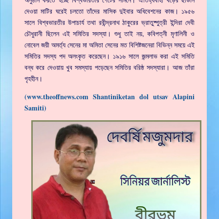
দেওয়া মাটির ঘরেই চলতো তাঁদের মাসিক দুইবার অধিবেশনের কাজ। ১৯৫৬
সালে বিশ্বভারতীর উপাচার্য তথা রবীন্দ্রনাথ ঠাকুরের ভ্রাতুষ্পুত্রী ইন্দিরা দেবী
চৌধুরানী ছিলেন এই সমিতির সদস্যা। শুধু তাই নয়, কবিপত্নী মৃণালিনী ও
নোবেল জয়ী অমর্ত্য সেনের মা অমিতা সেনের মত বিশিষ্টজনেরা বিভিন্ন সময়ে এই
সমিতির সদস্য পদ অলংকৃত করেছেন। ১৯১৬ সালে জন্মলাভ করা এই সমিতি
বন্ধ করে দেওয়ায় খুব সমস্যায় পড়েছেন সমিতির বরিষ্ঠ সদস্যারা। আজ তাঁরা
গৃহহীন।
(www.theoffnews.com Shantiniketan dol utsav Alapini
Samiti)