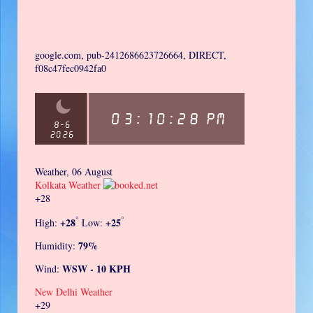
google.com, pub-2412686623726664, DIRECT,
f08c47fec0942fa0
Weather, 06 August
Kolkata Weather
+
28
°
°
+
28
+
25
High:
Low:
79%
Humidity:
WSW - 10 KPH
Wind:
New Delhi Weather
+
29