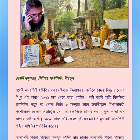
দেবর্ষি মজুমদার, সিনিয়র জার্নালিস্ট, বীরভূম:
পথেই আলাপিনী সমিতির বসন্ত উৎসব উদযাপন।একদিকে বেদনা বিধুর। বেদনা
বিধুর এই কারণে ২০২১ সাল থেকে তারা গৃহহীন। কবি পত্নী স্মৃতি বিজড়িত
মৃনালিনীর নতুন ঘর থেকে নির্মম ও অন্যায় ভাবে তদানীন্তন বিশ্বভারতী
প্রশাসনিক নির্দেশে বিতাড়িত হন। আরেক দিকে আশার কথা। ফুল, পাতা মনে
জাগায় সেই আশা। ১৯১৬ সালে কবি জ্যেষ্ঠ দ্বীজেন্দ্রনাথ ঠাকুর এই আলাপিনী
মহিলা সমিতির প্রতিষ্ঠা করেন।
আলাপিনী মহিলা সমিতির সদস্যা শর্মিলা রায় জানান আলাপিনী মহিলা সমিতির