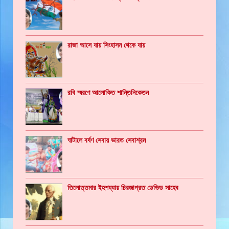
রাজা আসে যায় সিংহাসন থেকে যায়
রবি স্মরণে আলোকিত শান্তিনিকেতন
ঘাটালে বর্ষণ সেবায় ভারত সেবাশ্রম
তিলোত্তমার ইহশয্যায় চিরজাগ্রত ডেভিড সাহেব