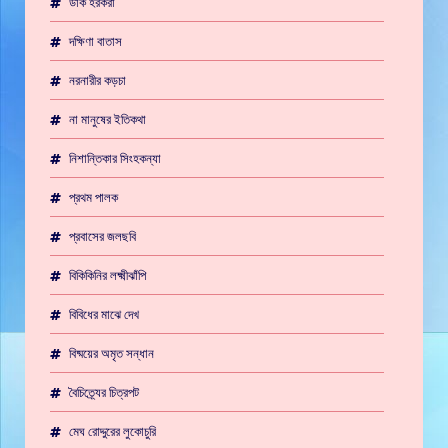
ডাক হরকরা
দক্ষিণা বাতাস
নরনারীর কড়চা
না মানুষের ইতিকথা
নিশান্তিকার সিংহকন্যা
প্রথম পালক
প্রবাসের জলছবি
বিকিকিনির লক্ষ্মীঝাঁপি
বিবিধের মাঝে দেখ
বিষ্ময়ের অমৃত সন্ধান
বৈচিত্র্যের চিত্রপট
মেঘ রোদ্দুরের লুকোচুরি