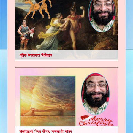
গ্রীক উপদেবতা থিসিয়াস
নাজারেথের যিশুর জীবন, অনুসরণই কাম্য