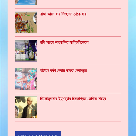
রাজা আসে যায় সিংহাসন থেকে যায়
রবি স্মরণে আলোকিত শান্তিনিকেতন
ঘাটালে বর্ষণ সেবায় ভারত সেবাশ্রম
তিলোত্তমার ইহশয্যায় চিরজাগ্রত ডেভিড সাহেব
LIKE ON FACEBOOK