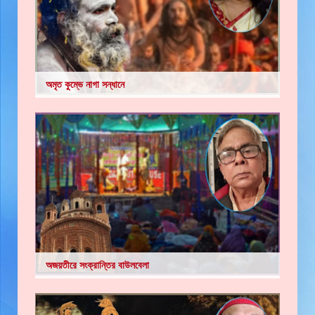
অমৃত কুম্ভে নাগা সন্ধানে
অজয়তীরে সংক্রান্তির বাউলবেলা