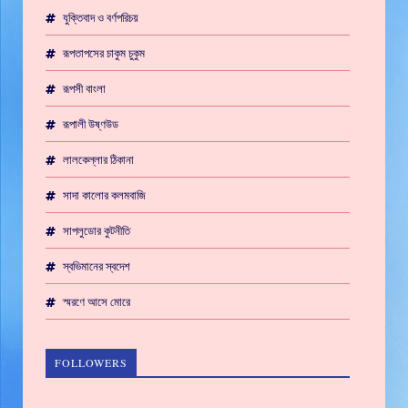
যুক্তিবাদ ও বর্ণপরিচয়
রূপতাপসের চাকুম চুকুম
রূপসী বাংলা
রূপালী উষ্ণউড
লালকেল্লার ঠিকানা
সাদা কালোর কলমবাজি
সাপলুডোর কুটনীতি
স্বভিমানের স্বদেশ
স্মরণে আসে মোরে
FOLLOWERS