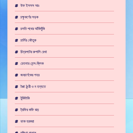
উফ ইসসস আঃ
চক্ষুকর্ণের সড়ক
চলতি পথের আঁকিবুঁকি
চার্লির কৌতুক
চিত্রপটের রুপালি রেখা
চেতনার লেন্স-ক্লিক
জবচার্ণকের শহর
টপ্পা ঠুংরী ও ন হন্যতে
টুকিটাকি
ট্রফির কফি ঝড়
ডাক হরকরা
দক্ষিণা বাতাস