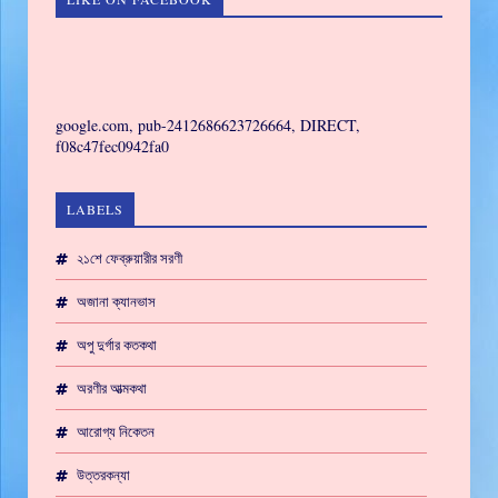
GAMING
google.com, pub-2412686623726664, DIRECT,
f08c47fec0942fa0
LABELS
২১শে ফেব্রুয়ারীর সরণী
অজানা ক্যানভাস
অপু দুর্গার কতকথা
অরণীর আত্মকথা
আরোগ্য নিকেতন
উত্তরকন্যা