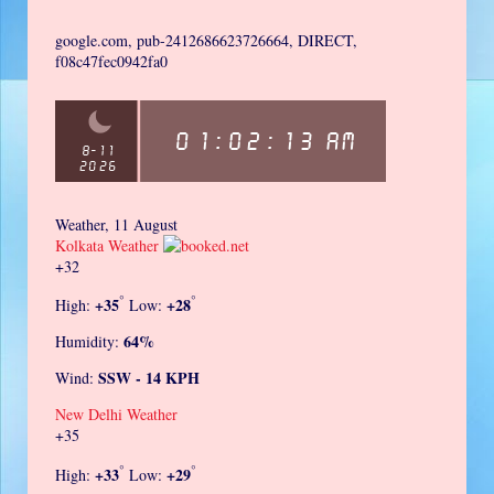
google.com, pub-2412686623726664, DIRECT,
f08c47fec0942fa0
Weather, 11 August
Kolkata Weather
+
32
°
°
+
35
+
28
High:
Low:
64%
Humidity:
SSW - 14 KPH
Wind:
New Delhi Weather
+
35
°
°
+
33
+
29
High:
Low: