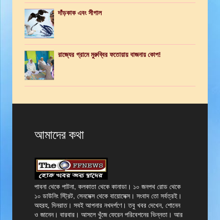
দাঁড়কাক এবং সীগাল
রাজ্যের গ্রামে মুরুব্বির ফতোয়ায় বাজনায় কোপ!
আমাদের কথা
পাবনা থেকে পাটনা, কলকাতা থেকে কানাডা। ১০ জনপথ রোড থেকে
১০ ডাউনিং স্ট্রিট, সেনসেক্স থেকে বায়োসেক্স। সংবাদ তো সর্বত্রই।
অহরহ, দিনরাত। সবই আপনার নখদর্পণে। তবু খবর দেখেন, শোনেন
ও জানেন। বারবার। আসলে খুঁজে ফেরেন পরিবেশনের ভিন্নতা। আর