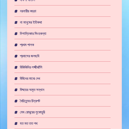
নরনারীর কড়চা
না মানুষের ইতিকথা
নিশান্তিকার সিংহকন্যা
প্রথম পালক
প্রবাসের জলছবি
বিকিকিনির লক্ষ্মীঝাঁপি
বিবিধের মাঝে দেখ
বিষ্ময়ের অমৃত সন্ধান
বৈচিত্র্যের চিত্রপট
মেঘ রোদ্দুরের লুকোচুরি
যত মত তত পথ