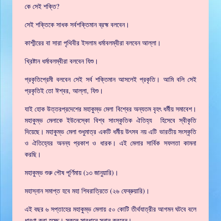
কে সেই শক্তি?
সেই শক্তিকে সাধক সর্বশক্তিমান ব্রহ্ম বলবেন।
কাশ্মীরের বা সারা পৃথিবীর ইসলাম ধর্মাবলম্বীরা বলবেন আল্লা।
খ্রিষ্টান ধর্মাবলম্বীরা বলবেন যিশু।
প্রকৃতিপ্রেমী বলবেন সেই সর্ব শক্তিমান আসলেই প্রকৃতি। আমি বলি সেই
প্রকৃতিই তো ঈশ্বর, আল্লা, যিশু।
যাই হোক উত্তরপ্রদেশের মহাকুম্ভ মেলা বিশ্বের অন্যতম বৃহৎ ধর্মীয় সমাবেশ।
মহাকুম্ভ মেলাকে ইউনেস্কো বিশ্ব সাংস্কৃতিক ঐতিহ্য হিসেবে স্বীকৃতি
দিয়েছে। মহাকুম্ভ মেলা শুধুমাত্র একটি ধর্মীয় উৎসব নয় এটি ভারতীয় সংস্কৃতি
ও ঐতিহ্যের অনন্য প্রকাশ ও ধারক। এই মেলার সার্বিক সফলতা কামনা
করছি।
মহাকুম্ভ শুরু পৌষ পূর্ণিমায় (১৩ জানুয়ারি)।
মহাস্নান সমাপ্ত হবে মহা শিবরাত্রিতে (২৬ ফেব্রুয়ারি)।
এই বছর ৬ সপ্তাহের মহাকুম্ভ মেলায় ৫০ কোটি তীর্থযাত্রীর আগমন ঘটবে বলে
ধারণা করা হচ্ছে। সকলে সাবধানে স্নান করবেন।