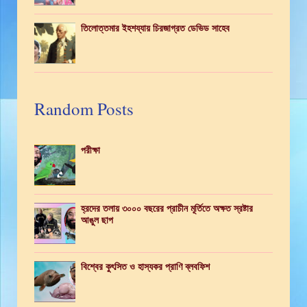
তিলোত্তমার ইহশয্যায় চিরজাগ্রত ডেভিড সাহেব
Random Posts
পরীক্ষা
হ্রদের তলায় ৩০০০ বছরের প্রাচীন মূর্তিতে অক্ষত স্রষ্টার
আঙুল ছাপ
বিশ্বের কুৎসিত ও হাস্যকর প্রাণি ব্লবফিশ