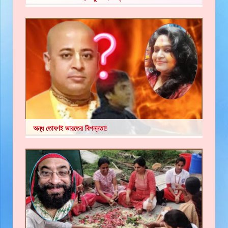
অন্ধ তোষণই ভারতের বিপন্নতা!