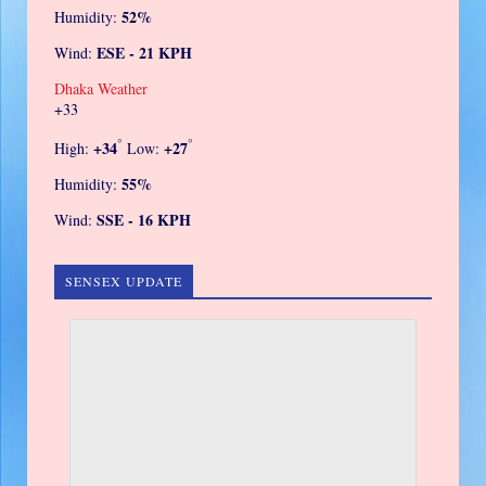
52%
Humidity:
ESE - 21 KPH
Wind:
Dhaka Weather
+
33
°
°
+
34
+
27
High:
Low:
55%
Humidity:
SSE - 16 KPH
Wind:
SENSEX UPDATE