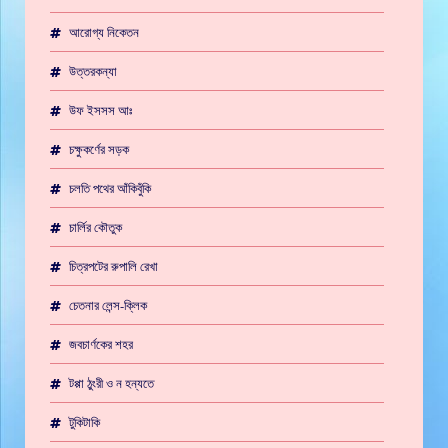
আরোগ্য নিকেতন
উত্তরকন্যা
উফ ইসসস আঃ
চক্ষুকর্ণের সড়ক
চলতি পথের আঁকিবুঁকি
চার্লির কৌতুক
চিত্রপটের রুপালি রেখা
চেতনার লেন্স-ক্লিক
জবচার্ণকের শহর
টপ্পা ঠুংরী ও ন হন্যতে
টুকিটাকি