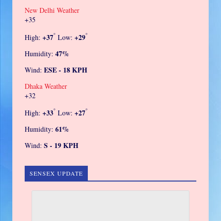
New Delhi Weather
+
35
°
°
+
37
+
29
High:
Low:
47%
Humidity:
ESE - 18 KPH
Wind:
Dhaka Weather
+
32
°
°
+
33
+
27
High:
Low:
61%
Humidity:
S - 19 KPH
Wind:
SENSEX UPDATE