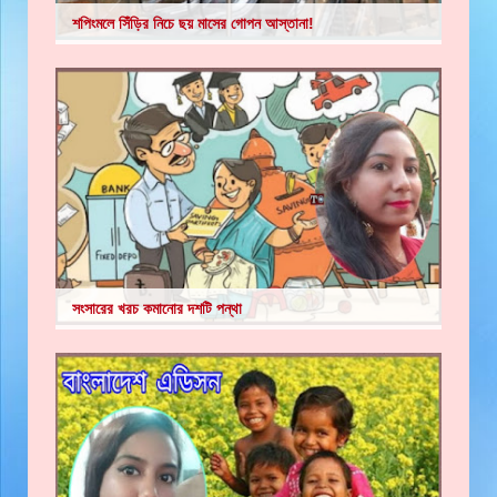
শপিংমলে সিঁড়ির নিচে ছয় মাসের গোপন আস্তানা!
সংসারের খরচ কমানোর দশটি পন্থা