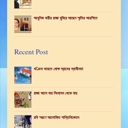
আধুনিক নারীর রাজা ঘুমিয়ে আছেন স্মৃতির আরশিতে
Recent Post
খণ্ডিত ভারতে মোক্ষ স্রাবের স্বাধীনতা
রাজা আসে যায় সিংহাসন থেকে যায়
রবি স্মরণে আলোকিত শান্তিনিকেতন