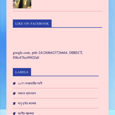
LIKE ON FACEBOOK
GAMING
google.com, pub-2412686623726664, DIRECT,
f08c47fec0942fa0
LABELS
২১শে ফেব্রুয়ারীর সরণী
অজানা ক্যানভাস
অপু দুর্গার কতকথা
অরণীর আত্মকথা