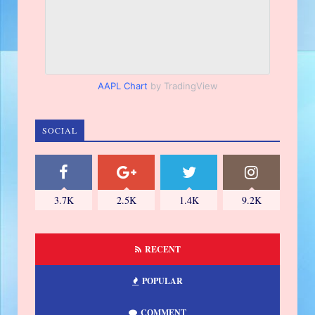
AAPL Chart
by TradingView
SOCIAL
3.7K
2.5K
1.4K
9.2K
RECENT
POPULAR
COMMENT