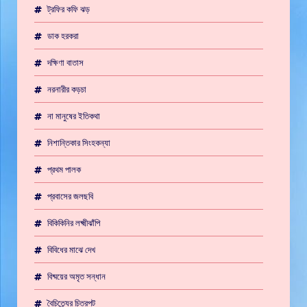
ট্রফির কফি ঝড়
ডাক হরকরা
দক্ষিণা বাতাস
নরনারীর কড়চা
না মানুষের ইতিকথা
নিশান্তিকার সিংহকন্যা
প্রথম পালক
প্রবাসের জলছবি
বিকিকিনির লক্ষ্মীঝাঁপি
বিবিধের মাঝে দেখ
বিষ্ময়ের অমৃত সন্ধান
বৈচিত্র্যের চিত্রপট