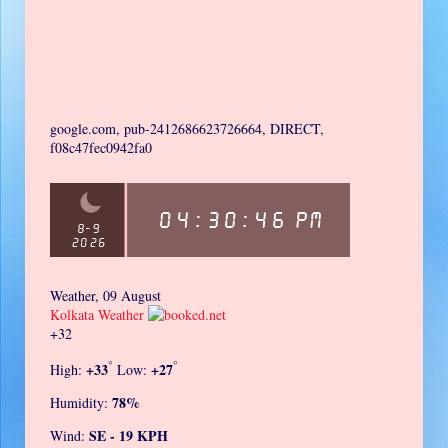
google.com, pub-2412686623726664, DIRECT,
f08c47fec0942fa0
Weather, 09 August
Kolkata Weather
+
32
°
°
+
33
+
27
High:
Low:
78%
Humidity:
SE - 19 KPH
Wind: