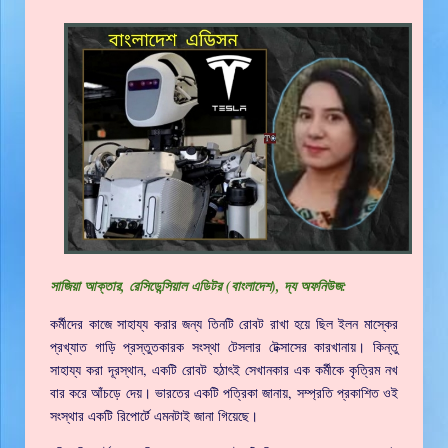
সাজিয়া আক্তার, রেসিডেন্সিয়াল এডিটর (বাংলাদেশ), দ্য অফনিউজ:
কর্মীদের কাজে সাহায্য করার জন্য তিনটি রোবট রাখা হয়ে ছিল ইলন মাস্কের
প্রখ্যাত গাড়ি প্রস্তুতকারক সংস্থা টেসলার টেক্সাসের কারখানায়। কিন্তু
সাহায্য করা দূরস্থান, একটি রোবট হঠাৎই সেখানকার এক কর্মীকে কৃত্রিম নখ
বার করে আঁচড়ে দেয়। ভারতের একটি পত্রিকা জানায়, সম্প্রতি প্রকাশিত ওই
সংস্থার একটি রিপোর্টে এমনটাই জানা গিয়েছে।