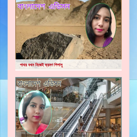
পাথর যখন নিজেই ভ্রমণ পিপাসু