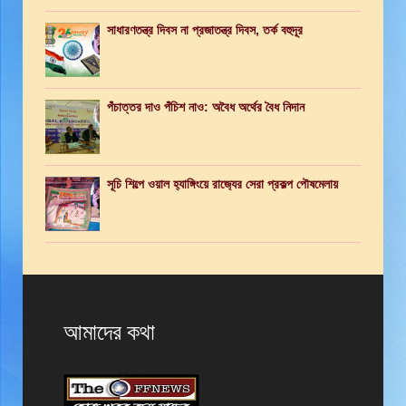
সাধারণতন্ত্র দিবস না প্রজাতন্ত্র দিবস, তর্ক বহুদূর
পঁচাত্তর দাও পঁচিশ নাও: অবৈধ অর্থের বৈধ নিদান
সূচি শিল্পে ওয়াল হ‍্যাঙ্গিংয়ে রাজ‍্যের সেরা প্রকল্প পৌষমেলায়
আমাদের কথা