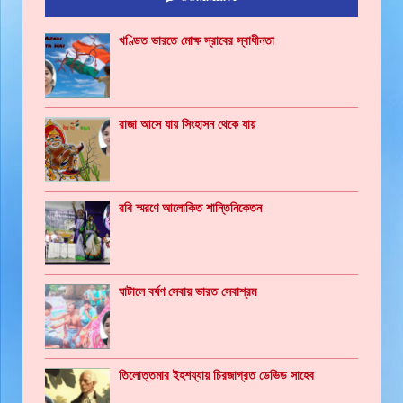
খণ্ডিত ভারতে মোক্ষ স্রাবের স্বাধীনতা
রাজা আসে যায় সিংহাসন থেকে যায়
রবি স্মরণে আলোকিত শান্তিনিকেতন
ঘাটালে বর্ষণ সেবায় ভারত সেবাশ্রম
তিলোত্তমার ইহশয্যায় চিরজাগ্রত ডেভিড সাহেব