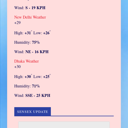
S - 19 KPH
Wind:
New Delhi Weather
+
29
°
°
+
31
+
26
High:
Low:
75%
Humidity:
NE - 16 KPH
Wind:
Dhaka Weather
+
30
°
°
+
30
+
25
High:
Low:
71%
Humidity:
SSE - 25 KPH
Wind:
SENSEX UPDATE