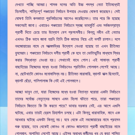
দেখতে পাচ্ছি আমরা। শাসক দলের অতি উচ্চ পদস্থ নেতা ইতিমধ্যেই
হিংসাহীন, শান্তিপূর্ণ পঞ্চায়েত নির্বাচন উপহার দেওয়ার ঘোষণা করেছেন। সেই
ঘোষণা তিনি কলকাতা পুরনির্বাচনের আগেও করেছিলেন। তার পরে কি হয়েছে
সকলেরই জানা। এবারেও পঞ্চায়েত নির্বাচনে স্বচ্ছ ভাবমুর্তি এবং সর্বজনগ্রাহ্য
প্রার্থী দিতে চেয়ে তার উদ্যোগ বেশ প্রশংসনীয়। কিন্তু নবীন এই নেতার
এখনও ঠিক ভাবে জানা হয়নি তিনি ঠিক কাদের নিয়ে এই দলটি চালান। দলে
নবজোয়ারের নামে যে আত্মশুদ্ধির উদ্যোগ নেওয়া হয়েছে তা এখন রীতিমত
ব্যুমেরাং। পঞ্চায়েত নির্বাচনে দলীয় প্রার্থী কে হবে তা ভোটাভুটির মাধ্যমে স্থির
করার সিদ্ধান্ত নেওয়া হয়। সেখানেই বাধে গোল। এই সামান্য প্রার্থী
বাছাইয়ের নিজেদের মধ্যে হওয়া নির্বাচনেও প্রতিদিন গোলমাল লেগেই আছে।
না, ছোটখাটো কোনও মনোমালিন্য নয়। রীতিমত মারামারি, ব্যালট বাক্স ছিনতাই,
ব্যালট ছেঁড়া, গালিগালাজ কি নেই এই গোলমালে।
আচ্ছা ভাবুন তো, যারা নিজেদের মধ্যে হওয়া নিতান্ত ঘরোয়া একটা নির্বাচনে
তাদের সর্বোচ্চ নেতৃত্বের সামনে এমন হিংসা ঘটাতে পারে, তারা পঞ্চায়েত
নির্বাচনে জিততে কি কি করতে পারে? ভাবার দরকার নেই, এর আগে এগুলি
ঘটেছে, এবার তারই ড্রেস রিহার্সাল চলছে। এটা কিন্তু ধারাবাহিক, মানে এক
আধবার ঘটেছে এমনটা কিন্তু নয়। যবে থেকে এই নবজোয়ারের নামে প্রহসন
শুরু হয়েছে, তবে থেকেই কোনও না কোনও জায়গাতে প্রার্থী বাছাইয়ের নামে
গোলমাল, অশান্তি লেগেই আছে। এইসব অবাধ্য কর্মীদের খুব যে কড়া শাস্তি