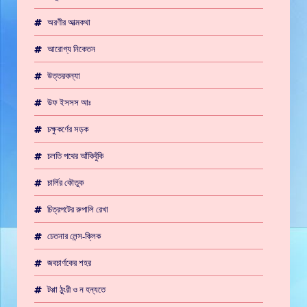
অরণীর আত্মকথা
আরোগ্য নিকেতন
উত্তরকন্যা
উফ ইসসস আঃ
চক্ষুকর্ণের সড়ক
চলতি পথের আঁকিবুঁকি
চার্লির কৌতুক
চিত্রপটের রুপালি রেখা
চেতনার লেন্স-ক্লিক
জবচার্ণকের শহর
টপ্পা ঠুংরী ও ন হন্যতে