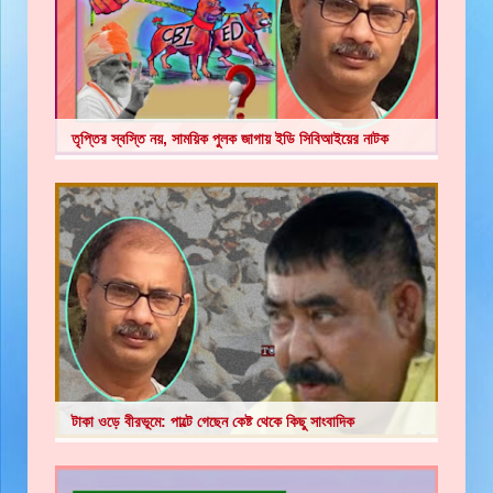
তৃপ্তির স্বস্তি নয়, সাময়িক পুলক জাগায় ইডি সিবিআইয়ের নাটক
টাকা ওড়ে বীরভূমে: পাল্টে গেছেন কেষ্ট থেকে কিছু সাংবাদিক