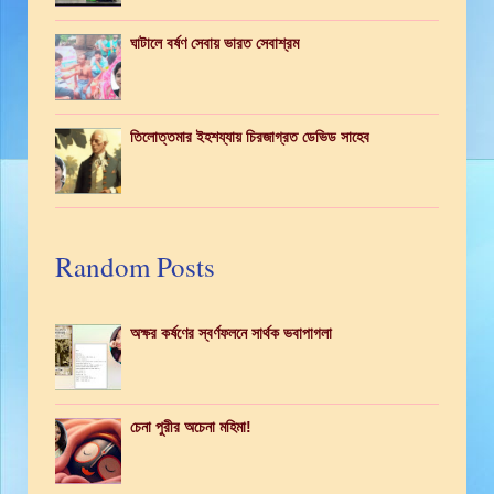
ঘাটালে বর্ষণ সেবায় ভারত সেবাশ্রম
তিলোত্তমার ইহশয্যায় চিরজাগ্রত ডেভিড সাহেব
Random Posts
অক্ষর কর্ষণের স্বর্ণফলনে সার্থক ভবাপাগলা
চেনা পুরীর অচেনা মহিমা!