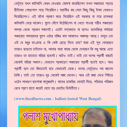
নের্তৃত্ব যখন কাটমানি ফেরৎ দেওয়ার ঘোষণা করেছিলেন তখন পঞ্চায়েত স্তরে
রীতিমত শোরগোল পড়ে গিয়েছিল। স্থানীয় বহু নেতা কিছু কিছু টাকা ফেরতও
দিয়েছিলেন। এই ঘটনা প্রমাণ করে দিয়েছিল এই সরকার বা তার চালকরা
কাটমানি খেয়ে থাকেন। ফুলে ফেঁপে উঠেছিলেন না খেতে পাওয়া গরীব পঞ্চায়েত
সদস্য থেকে প্রধান সকলেই। এতটা নগ্নভাবে না হলেও হতদরিদ্র সর্বহারা
পঞ্চায়েত সদস্যদের ফুলে ওঠার নজির বাম আমলেও অজস্র আছে। ভাবুন তো
এই যে মধুর ভাণ্ডার এ কি কেউ ছেড়ে দিতে চায়? যারা এই সুখ পেয়েছেন
তারাও ছাড়তে চাইবেন না, আবার যারা কাছে থেকে দেখছেন কি মধু আছে এতে
তারাও তা হাতাতে মরিয়া হবেনই। ঘটেও তাই। তাই তো দলের প্রার্থী বাছাই
থেকেই মরিয়া সকলে। যেনতেন প্রকারেণ পঞ্চায়েত প্রার্থী হতেই হবে। আর
প্রার্থী হলে তো জিততেই হবে যেভাবেই হোক। দলের নের্তৃত্বও সব জানেন
বৈকি। তাই তো তারাও দূর থেকেই মজা দেখেন। আর এই মজা দেখে শিউরে
ওঠেন সাধারণ ছাপোষা মানুষগুলি। যাদের চাকরির দোহাই দিয়ে, পরিবার পরিজন
রেখে প্রাণ হাতে করেই যেতে হয় ভোটের ডিউটিতে।
(www.theoffnews.com - ballots looted West Bengal)