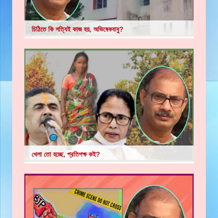
চিঠিতে কি সত্যিই কাজ হয়, অভিষেকবাবু?
খেলা তো হচ্ছে, প্রতিপক্ষ কই?