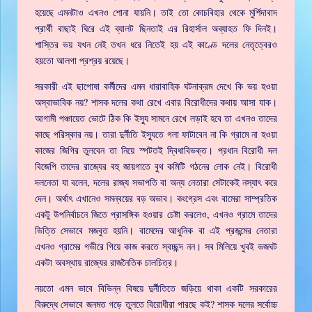
হয়েছে এমনটাও এখনও শোনা যায়নি। তাই তো কোচবিহার থেকে মুর্শিদাবাদ
প্রার্থী বাছাই ঘিরে এই ব্যালট ছিনতাই এর রিহার্সাল অব্যাহত ফি দিনই।
শাস্তির ভয় যখন নেই তখন ধরে নিতেই হয় এই কাণ্ডে দলের নেতৃত্বেরও
হয়তো আলগা প্রশ্রয় রয়েছে।
সরকারী এই ছাপোষা কর্মীদের এমন ধারাবাহিক ঘটনাক্রম দেখে কি ভয় হওয়া
অস্বাভাবিক নয়? শাসক দলের কথা রেখে এবার বিরোধীদের কথায় আসা যাক।
আগামী পঞ্চায়েত ভোটে ঠিক কি ইস্যু সামনে রেখে লড়াই হবে তা এখনও তাদের
কাছে পরিস্কার নয়। তারা দুর্নীতি ইস্যুতে গলা ফাটাবেন না কি গ্রামে না হওয়া
কাজের জিগির তুলবেন তা নিয়ে স্পটতই দ্বিধাবিভক্ত। প্রধান বিরোধী দল
বিজেপি তাদের রাজ্যের বহু জায়গাতে বুথ কমিটি গঠনের লোক নেই। বিরোধী
দলনেতা যা বলেন, দলের রাজ্য সভাপতি বা অন্য নেতারা সেটাকেই নস্যাৎ করে
দেন। অর্থাৎ এখানেও সমন্বয়ের বড় অভাব। কংগ্রেস এবং বামেরা সাম্প্রতিক
একটু উপনির্বাচনে জিতে প্রাসঙ্গিক হওয়ার চেষ্টা করলেও, এখনও গ্রামে তাদের
ভিত্তি সেভাবে মজবুত হয়নি। বামেদের আধুনিক বা এই প্রজন্মের নেতারা
এখনও গ্রামের গভীরে গিয়ে কাজ করতে স্বচ্ছন্দ নন। সব মিলিয়ে খুবই ভজঘট
একটা অবস্থায় রাজ্যের রাজনৈতিক চালচিত্র।
নয়তো এমন ভাবে বিভিন্ন বিষয়ে দুর্নীতিতে জড়িয়ে থাকা একটি সরকারের
বিরুদ্ধে সেভাবে জনমত গড়ে তুলতে বিরোধীরা পারছে কই? শাসক দলের সর্বোচ্চ