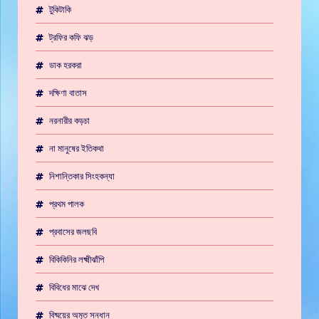
টুকিটাকি
ট্রফির কফি ঝড়
ডাক হরকরা
দক্ষিণা বাতাস
নরনারীর কড়চা
না মানুষের ইতিকথা
নিশান্তিকার সিংহকন্যা
প্রথম পালক
প্রবাসের জলছবি
বিকিকিনির লক্ষ্মীঝাঁপি
বিবিধের মাঝে দেখ
বিষ্ময়ের অমৃত সন্ধান