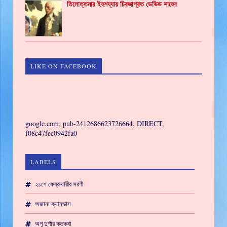
তিলোত্তমার ইহশয্যায় চিরজাগ্রত ডেভিড সাহেব
LIKE ON FACEBOOK
GAMING
google.com, pub-2412686623726664, DIRECT,
f08c47fec0942fa0
LABELS
২১শে ফেব্রুয়ারীর সরণী
অজানা ক্যানভাস
অপু দুর্গার কতকথা