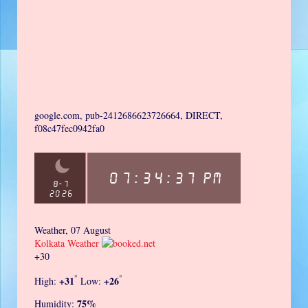
google.com, pub-2412686623726664, DIRECT,
f08c47fec0942fa0
Weather, 07 August
Kolkata Weather
+
30
°
°
+
31
+
26
High:
Low:
75%
Humidity: