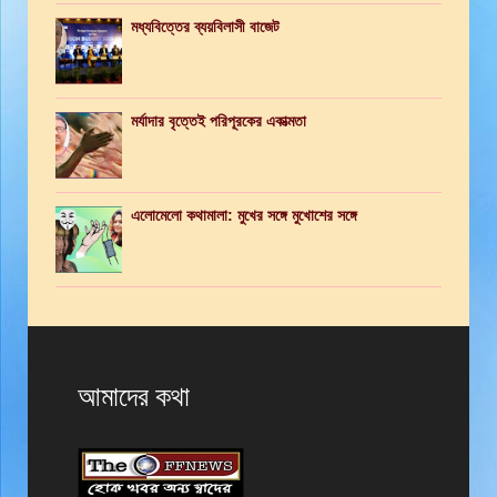
মধ্যবিত্তের ব্যয়বিলাসী বাজেট
মর্যাদার বৃত্তেই পরিপূরকের একাত্মতা
এলোমেলো কথামালা: মুখের সঙ্গে মুখোশের সঙ্গে
আমাদের কথা