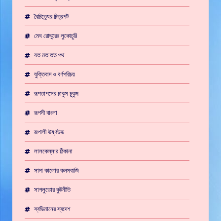
বৈচিত্র্যের চিত্রপট
মেঘ রোদ্দুরের লুকোচুরি
যত মত তত পথ
যুক্তিবাদ ও বর্ণপরিচয়
রূপতাপসের চাকুম চুকুম
রূপসী বাংলা
রূপালী উষ্ণউড
লালকেল্লার ঠিকানা
সাদা কালোর কলমবাজি
সাপলুডোর কুটনীতি
স্বভিমানের স্বদেশ