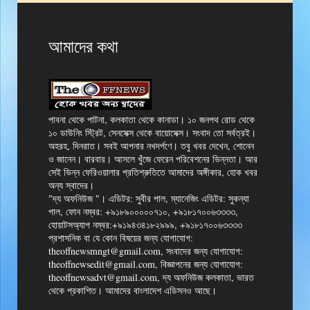
আমাদের কথা
পাবনা থেকে পাটনা, কলকাতা থেকে কানাডা। ১০ জনপথ রোড থেকে
১০ ডাউনিং স্ট্রিট, সেনসেক্স থেকে বায়োসেক্স। সংবাদ তো সর্বত্রই।
অহরহ, দিনরাত। সবই আপনার নখদর্পণে। তবু খবর দেখেন, শোনেন
ও জানেন। বারবার। আসলে খুঁজে ফেরেন পরিবেশনের ভিন্নতা। আর
সেই ভিন্ন ফেরিওয়ালার প্রতিশ্রুতিতে আমাদের অঙ্গীকার, হোক খবর
অন্য স্বাদের।
"দ্য অফনিউজ "। এডিটর: সুবীর পাল, ম্যানেজিং এডিটর: সুকন্যা
পাল, ফোন নম্বর: +৯১৮৯০০০০০৭১০, +৯১৮১৭০০৬৩৩৩৩,
হোয়াটসঅ্যাপ নম্বর:+৯১৯৪৩৪১৮২৯৯৯, +৯১৮১৭০০৬৩৩৩৩
প্রশাসনিক বা যে কোন বিষয়ের জন্য যোগাযোগ:
theoffnewsmngt@gmail.com, সংবাদের জন্য যোগাযোগ:
theoffnewsedit@gmail.com, বিজ্ঞাপনের জন্য যোগাযোগ:
theoffnewsadvt@gmail.com, দ্য অফনিউজ কলকাতা, ভারত
থেকে প্রকাশিত। আমাদের বাংলাদেশ এডিসনও আছে।