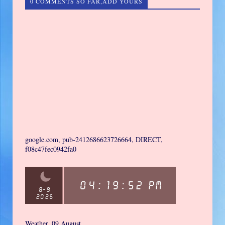
0 COMMENTS SO FAR,ADD YOURS
google.com, pub-2412686623726664, DIRECT,
f08c47fec0942fa0
Weather, 09 August