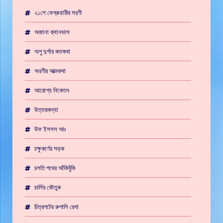
২১শে ফেব্রুয়ারীর সরণী
অজানা ক্যানভাস
অপু দুর্গার কতকথা
অরণীর আত্মকথা
আরোগ্য নিকেতন
উত্তরকন্যা
উফ ইসসস আঃ
চক্ষুকর্ণের সড়ক
চলতি পথের আঁকিবুঁকি
চার্লির কৌতুক
চিত্রপটের রুপালি রেখা