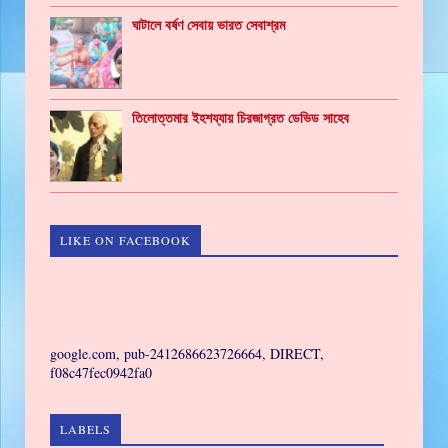
ঘাটালে বর্ষণ সেবায় ভারত সেবাশ্রম
তিলোত্তমার ইহশয্যায় চিরজাগ্রত ডেভিড সাহেব
LIKE ON FACEBOOK
GAMING
google.com, pub-2412686623726664, DIRECT,
f08c47fec0942fa0
LABELS