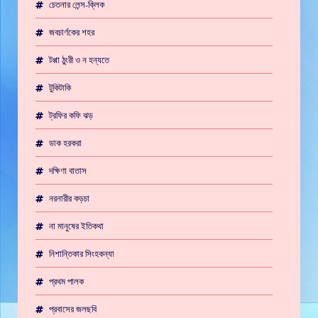
চেতনার লেন্স-ক্লিক
জবচার্ণকের শহর
টপ্পা ঠুংরী ও ন হন্যতে
টুকিটাকি
ট্রফির কফি ঝড়
ডাক হরকরা
দক্ষিণা বাতাস
নরনারীর কড়চা
না মানুষের ইতিকথা
নিশান্তিকার সিংহকন্যা
প্রথম পালক
প্রবাসের জলছবি