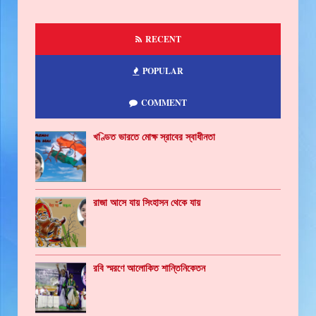
RECENT
POPULAR
COMMENT
খণ্ডিত ভারতে মোক্ষ স্রাবের স্বাধীনতা
রাজা আসে যায় সিংহাসন থেকে যায়
রবি স্মরণে আলোকিত শান্তিনিকেতন