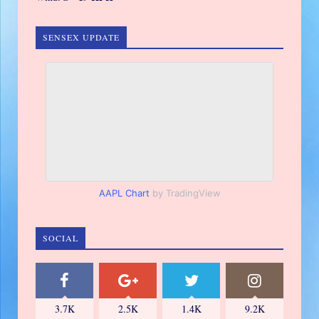
SENSEX UPDATE
AAPL Chart
by TradingView
SOCIAL
3.7K
2.5K
1.4K
9.2K