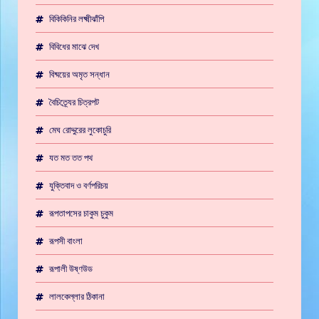
বিকিকিনির লক্ষ্মীঝাঁপি
বিবিধের মাঝে দেখ
বিষ্ময়ের অমৃত সন্ধান
বৈচিত্র্যের চিত্রপট
মেঘ রোদ্দুরের লুকোচুরি
যত মত তত পথ
যুক্তিবাদ ও বর্ণপরিচয়
রূপতাপসের চাকুম চুকুম
রূপসী বাংলা
রূপালী উষ্ণউড
লালকেল্লার ঠিকানা