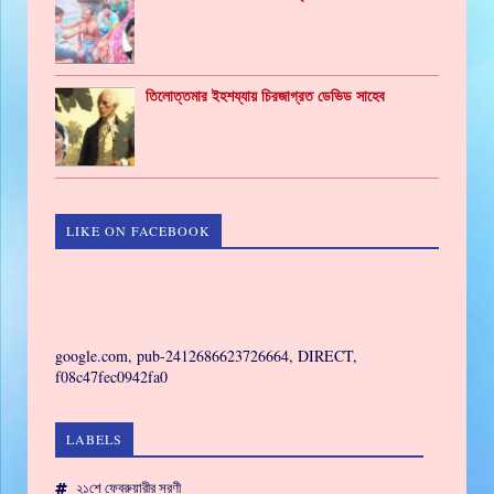
তিলোত্তমার ইহশয্যায় চিরজাগ্রত ডেভিড সাহেব
LIKE ON FACEBOOK
GAMING
google.com, pub-2412686623726664, DIRECT,
f08c47fec0942fa0
LABELS
২১শে ফেব্রুয়ারীর সরণী