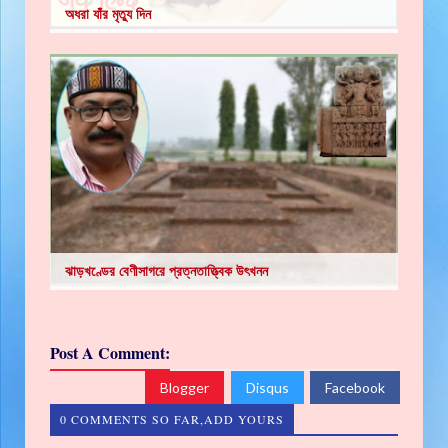
অধরা যাঁর মৃত্যু দিন
ঝাড়খণ্ডের বেণীসাগরে প্রত্নতাত্ত্বিক উৎখনন
Post A Comment:
Blogger
Disqus
Facebook
0 COMMENTS SO FAR,ADD YOURS