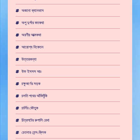
অজানা ক্যানভাস
অপু দুর্গার কতকথা
অরণীর আত্মকথা
আরোগ্য নিকেতন
উত্তরকন্যা
উফ ইসসস আঃ
চক্ষুকর্ণের সড়ক
চলতি পথের আঁকিবুঁকি
চার্লির কৌতুক
চিত্রপটের রুপালি রেখা
চেতনার লেন্স-ক্লিক