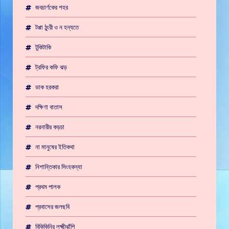
জবচার্ণকের শহর
টপ্পা ঠুংরী ও ন হন্যতে
টুকিটাকি
ট্রফির কফি ঝড়
ডাক হরকরা
দক্ষিণা বাতাস
নরনারীর কড়চা
না মানুষের ইতিকথা
নিশান্তিকার সিংহকন্যা
প্রথম পালক
প্রবাসের জলছবি
বিকিকিনির লক্ষ্মীঝাঁপি