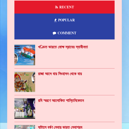
RECENT
POPULAR
COMMENT
খণ্ডিত ভারতে মোক্ষ স্রাবের স্বাধীনতা
রাজা আসে যায় সিংহাসন থেকে যায়
রবি স্মরণে আলোকিত শান্তিনিকেতন
ঘাটালে বর্ষণ সেবায় ভারত সেবাশ্রম