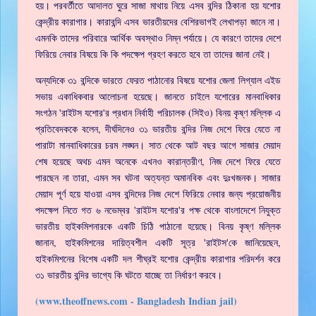
হয়। পরবর্তীতে আদালত ঘুরে সাজা মাথায় নিয়ে এসব বন্দির ঠিকানা হয় যশোর
কেন্দ্রীয় কারাগার। কারাবন্দি এসব ভারতীয়দের বেশিরভাগই লেখাপড়া জানে না।
এমনকি তাদের পরিবারে আর্থিক অবস্থাও নিম্ন পর্যায়ে। যে কারণে তাদের দেশে
ফিরিয়ে নেবার বিষয়ে কি কি পদক্ষেপ গ্রহণ করতে হবে তা তাদের জানা নেই।
অন্যদিকে ৩১ বন্দিকে ভারতে ফেরত পাঠানোর বিষয়ে যশোর জেলা লিগ্যাল এইড
সভায় একাধিকবার আলোচনা হয়েছে। জানতে চাইলে যশোরের মানবাধিকার
সংগঠন 'রাইটস যশোর'র প্রধান নির্বাহী পরিচালক (সিইও) বিনয় কৃষ্ণ মল্লিক এ
প্রতিবেদককে বলেন, দীর্ঘদিনেও ৩১ ভারতীয় বন্দির নিজ দেশে ফিরে যেতে না
পারাটা মানবাধিকারের চরম লঙ্ঘন। সাত থেকে আট বছর আগে সাজার মেয়াদ
শেষ হয়েছে অথচ এমন অনেকে এখনও কারান্তরীণ, নিজ দেশে ফিরে যেতে
পারছেন না তারা, এমন সব ঘটনা অত্যন্ত অমানবিক এবং দুঃখজনক। সাজার
মেয়াদ পূর্ণ হয়ে যাওয়া এসব বন্দিদের নিজ দেশে ফিরিয়ে নেবার জন্য প্রয়োজনীয়
পদক্ষেপ নিতে গত ৬ নভেম্বর 'রাইটস যশোর'র পক্ষ থেকে বাংলাদেশে নিযুক্ত
ভারতীয় হাইকমিশনারকে একটি চিঠি পাঠানো হয়েছে। বিনয় কৃষ্ণ মল্লিক
জানান, হাইকমিশনের দায়িত্বশীল একটি সূত্র 'রাইটস'কে জানিয়েছেন,
হাইকমিশনের বিশেষ একটি দল শীঘ্রই যশোর কেন্দ্রীয় কারাগার পরিদর্শন করে
৩১ ভারতীয় বন্দির ভাগ্যে কি ঘটতে যাচ্ছে তা নির্ধারণ করবে।
(www.theoffnews.com - Bangladesh Indian jail)