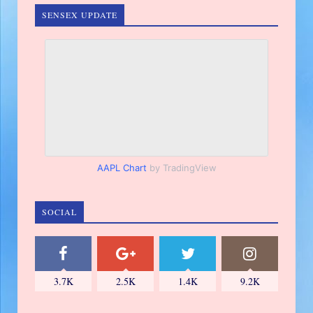
SENSEX UPDATE
AAPL Chart
by TradingView
SOCIAL
3.7K
2.5K
1.4K
9.2K