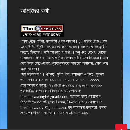
আমাদের কথা
পাবনা থেকে পাটনা, কলকাতা থেকে কানাডা। ১০ জনপথ রোড থেকে
১০ ডাউনিং স্ট্রিট, সেনসেক্স থেকে বায়োসেক্স। সংবাদ তো সর্বত্রই।
অহরহ, দিনরাত। সবই আপনার নখদর্পণে। তবু খবর দেখেন, শোনেন
ও জানেন। বারবার। আসলে খুঁজে ফেরেন পরিবেশনের ভিন্নতা। আর
সেই ভিন্ন ফেরিওয়ালার প্রতিশ্রুতিতে আমাদের অঙ্গীকার, হোক খবর
অন্য স্বাদের।
"দ্য অফনিউজ "। এডিটর: সুবীর পাল, ম্যানেজিং এডিটর: সুকন্যা
পাল, ফোন নম্বর: +৯১৮৯০০০০০৭১০, +৯১৮১৭০০৬৩৩৩৩,
হোয়াটসঅ্যাপ নম্বর:+৯১৯৪৩৪১৮২৯৯৯, +৯১৮১৭০০৬৩৩৩৩
প্রশাসনিক বা যে কোন বিষয়ের জন্য যোগাযোগ:
theoffnewsmngt@gmail.com, সংবাদের জন্য যোগাযোগ:
theoffnewsedit@gmail.com, বিজ্ঞাপনের জন্য যোগাযোগ:
theoffnewsadvt@gmail.com, দ্য অফনিউজ কলকাতা, ভারত
থেকে প্রকাশিত। আমাদের বাংলাদেশ এডিসনও আছে।