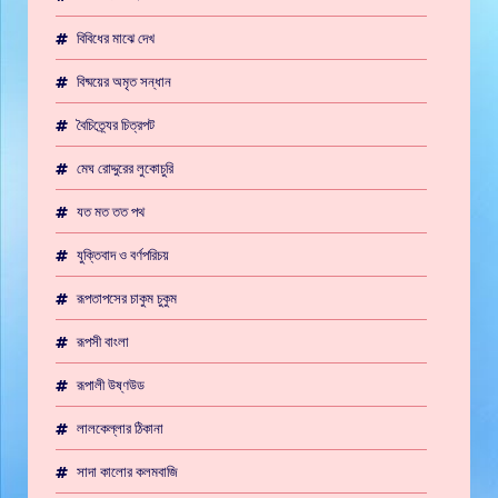
বিবিধের মাঝে দেখ
বিষ্ময়ের অমৃত সন্ধান
বৈচিত্র্যের চিত্রপট
মেঘ রোদ্দুরের লুকোচুরি
যত মত তত পথ
যুক্তিবাদ ও বর্ণপরিচয়
রূপতাপসের চাকুম চুকুম
রূপসী বাংলা
রূপালী উষ্ণউড
লালকেল্লার ঠিকানা
সাদা কালোর কলমবাজি