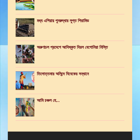
মধ্য এশিয়ায় পুনরুদ্ধার লুপ্ত পিরামিড
অরুণাচল প্রদেশে আবিষ্কৃত বিরল বেগোনিয়া নিস্তি
তিলোত্তমার অলিন্দে বিবেকের সন্ধানে
আমি চঞ্চল হে...