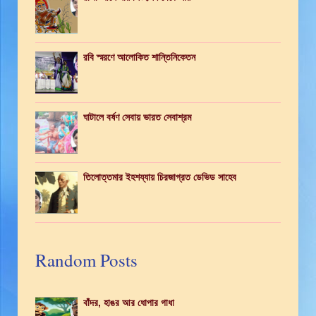
রবি স্মরণে আলোকিত শান্তিনিকেতন
ঘাটালে বর্ষণ সেবায় ভারত সেবাশ্রম
তিলোত্তমার ইহশয্যায় চিরজাগ্রত ডেভিড সাহেব
Random Posts
বাঁদর, হাঙর আর ধোপার গাধা