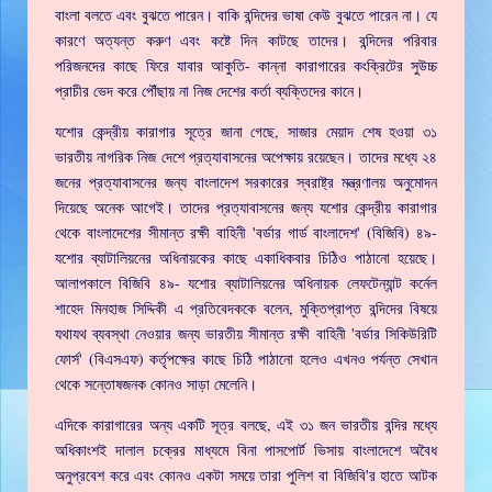
বাংলা বলতে এবং বুঝতে পারেন। বাকি বন্দিদের ভাষা কেউ বুঝতে পারেন না। যে
কারণে অত্যন্ত করুণ এবং কষ্টে দিন কাটছে তাদের। বন্দিদের পরিবার
পরিজনদের কাছে ফিরে যাবার আকুতি- কান্না কারাগারের কংক্রিটের সুউচ্চ
প্রাচীর ভেদ করে পৌঁছায় না নিজ দেশের কর্তা ব্যক্তিদের কানে।
যশোর কেন্দ্রীয় কারাগার সূত্রে জানা গেছে, সাজার মেয়াদ শেষ হওয়া ৩১
ভারতীয় নাগরিক নিজ দেশে প্রত্যাবাসনের অপেক্ষায় রয়েছেন। তাদের মধ্যে ২৪
জনের প্রত্যাবাসনের জন্য বাংলাদেশ সরকারের স্বরাষ্ট্র মন্ত্রণালয় অনুমোদন
দিয়েছে অনেক আগেই। তাদের প্রত্যাবাসনের জন্য যশোর কেন্দ্রীয় কারাগার
থেকে বাংলাদেশের সীমান্ত রক্ষী বাহিনী 'বর্ডার গার্ড বাংলাদেশ' (বিজিবি) ৪৯-
যশোর ব্যাটালিয়নের অধিনায়কের কাছে একাধিকবার চিঠিও পাঠানো হয়েছে।
আলাপকালে বিজিবি ৪৯- যশোর ব্যাটালিয়নের অধিনায়ক লেফটেন্যান্ট কর্নেল
শাহেদ মিনহাজ সিদ্দিকী এ প্রতিবেদককে বলেন, মুক্তিপ্রাপ্ত বন্দিদের বিষয়ে
যথাযথ ব্যবস্থা নেওয়ার জন্য ভারতীয় সীমান্ত রক্ষী বাহিনী 'বর্ডার সিকিউরিটি
ফোর্স' (বিএসএফ) কর্তৃপক্ষের কাছে চিঠি পাঠানো হলেও এখনও পর্যন্ত সেখান
থেকে সন্তোষজনক কোনও সাড়া মেলেনি।
এদিকে কারাগারের অন্য একটি সূত্র বলছে, এই ৩১ জন ভারতীয় বন্দির মধ্যে
অধিকাংশই দালাল চক্রের মাধ্যমে বিনা পাসপোর্ট ভিসায় বাংলাদেশে অবৈধ
অনুপ্রবেশ করে এবং কোনও একটা সময়ে তারা পুলিশ বা বিজিবি'র হাতে আটক