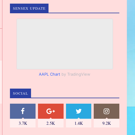
SENSEX UPDATE
AAPL Chart
by TradingView
SOCIAL
3.7K
2.5K
1.4K
9.2K