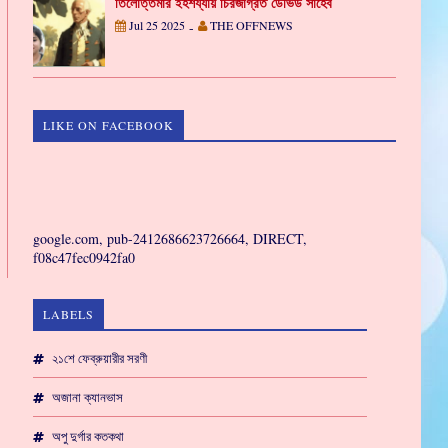
তিলোত্তমার ইহশয্যায় চিরজাগ্রত ডেভিড সাহেব
Jul 25 2025
THE OFFNEWS
-
LIKE ON FACEBOOK
GAMING
google.com, pub-2412686623726664, DIRECT,
f08c47fec0942fa0
LABELS
২১শে ফেব্রুয়ারীর সরণী
অজানা ক্যানভাস
অপু দুর্গার কতকথা