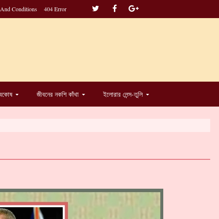
 And Conditions
404 Error
্বকোষ
জীবনের নকশি কাঁথা
ইলোরার লেন্স-তুলি