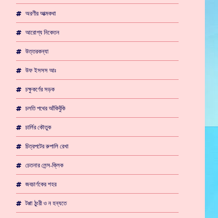
অরণীর আত্মকথা
আরোগ্য নিকেতন
উত্তরকন্যা
উফ ইসসস আঃ
চক্ষুকর্ণের সড়ক
চলতি পথের আঁকিবুঁকি
চার্লির কৌতুক
চিত্রপটের রুপালি রেখা
চেতনার লেন্স-ক্লিক
জবচার্ণকের শহর
টপ্পা ঠুংরী ও ন হন্যতে