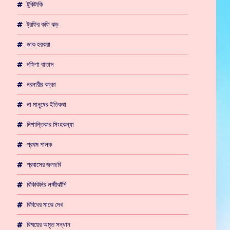
টুকিটাকি
ট্রফির কফি ঝড়
ডাক হরকরা
দক্ষিণা বাতাস
নরনারীর কড়চা
না মানুষের ইতিকথা
নিশান্তিকার সিংহকন্যা
প্রথম পালক
প্রবাসের জলছবি
বিকিকিনির লক্ষ্মীঝাঁপি
বিবিধের মাঝে দেখ
বিষ্ময়ের অমৃত সন্ধান