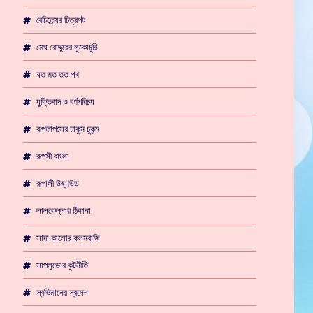
বৈচিত্র্যের চিত্রপট
মেঘ রোদ্দুরের লুকোচুরি
যত মত তত পথ
যুক্তিবাদ ও বর্ণপরিচয়
রূপতাপসের চাকুম চুকুম
রূপসী বাংলা
রূপালী উষ্ণউড
লালকেল্লার ঠিকানা
সাদা কালোর কলমবাজি
সাপলুডোর কুটনীতি
স্বভিমানের স্বদেশ