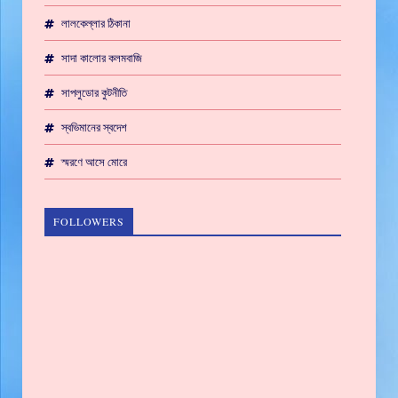
লালকেল্লার ঠিকানা
সাদা কালোর কলমবাজি
সাপলুডোর কুটনীতি
স্বভিমানের স্বদেশ
স্মরণে আসে মোরে
FOLLOWERS