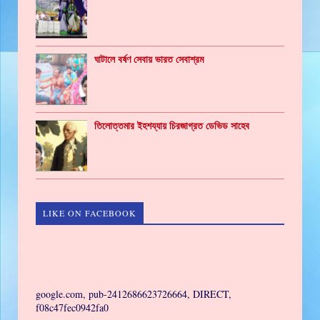
ঘাটালে বর্ষণ সেবায় ভারত সেবাশ্রম
তিলোত্তমার ইহশয্যায় চিরজাগ্রত ডেভিড সাহেব
LIKE ON FACEBOOK
GAMING
google.com, pub-2412686623726664, DIRECT,
f08c47fec0942fa0