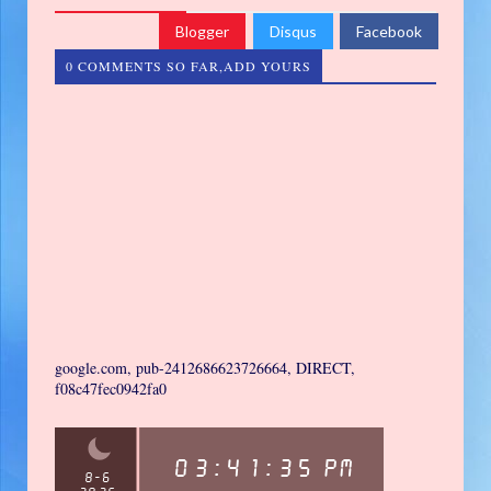
Blogger
Disqus
Facebook
0 COMMENTS SO FAR,ADD YOURS
google.com, pub-2412686623726664, DIRECT,
f08c47fec0942fa0