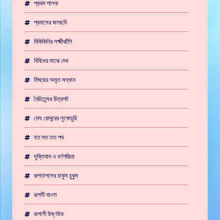
প্রথম পালক
প্রবাসের জলছবি
বিকিকিনির লক্ষ্মীঝাঁপি
বিবিধের মাঝে দেখ
বিষ্ময়ের অমৃত সন্ধান
বৈচিত্র্যের চিত্রপট
মেঘ রোদ্দুরের লুকোচুরি
যত মত তত পথ
যুক্তিবাদ ও বর্ণপরিচয়
রূপতাপসের চাকুম চুকুম
রূপসী বাংলা
রূপালী উষ্ণউড