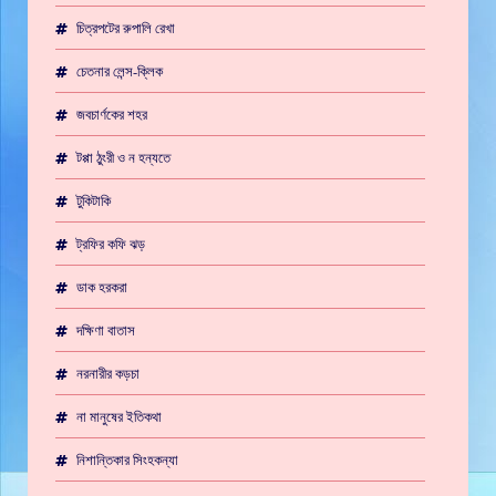
চিত্রপটের রুপালি রেখা
চেতনার লেন্স-ক্লিক
জবচার্ণকের শহর
টপ্পা ঠুংরী ও ন হন্যতে
টুকিটাকি
ট্রফির কফি ঝড়
ডাক হরকরা
দক্ষিণা বাতাস
নরনারীর কড়চা
না মানুষের ইতিকথা
নিশান্তিকার সিংহকন্যা