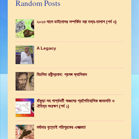
Random Posts
২০২৩ সালে ডাইনোসর সম্পর্কিত নয়া তথ্য-তালাশ (পর্ব ৩)
A Legacy
বিচলিত রবীন্দ্রনাথ: প্রসঙ্গ ফ্যাসিবাদ
বাঁকুড়া সহ পার্শ্ববর্তী অঞ্চলের প্রাগৈতিহাসিক জনবসতি ও
ঐতিহ্য সংরক্ষণ (পর্ব ১)
মর্যাদার বৃত্তেই পরিপূরকের একাত্মতা