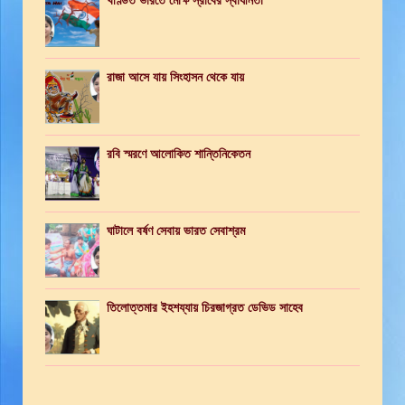
খণ্ডিত ভারতে মোক্ষ স্রাবের স্বাধীনতা
রাজা আসে যায় সিংহাসন থেকে যায়
রবি স্মরণে আলোকিত শান্তিনিকেতন
ঘাটালে বর্ষণ সেবায় ভারত সেবাশ্রম
তিলোত্তমার ইহশয্যায় চিরজাগ্রত ডেভিড সাহেব