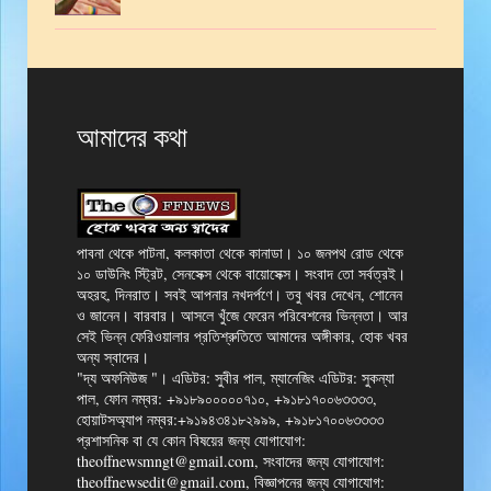
আমাদের কথা
পাবনা থেকে পাটনা, কলকাতা থেকে কানাডা। ১০ জনপথ রোড থেকে
১০ ডাউনিং স্ট্রিট, সেনসেক্স থেকে বায়োসেক্স। সংবাদ তো সর্বত্রই।
অহরহ, দিনরাত। সবই আপনার নখদর্পণে। তবু খবর দেখেন, শোনেন
ও জানেন। বারবার। আসলে খুঁজে ফেরেন পরিবেশনের ভিন্নতা। আর
সেই ভিন্ন ফেরিওয়ালার প্রতিশ্রুতিতে আমাদের অঙ্গীকার, হোক খবর
অন্য স্বাদের।
"দ্য অফনিউজ "। এডিটর: সুবীর পাল, ম্যানেজিং এডিটর: সুকন্যা
পাল, ফোন নম্বর: +৯১৮৯০০০০০৭১০, +৯১৮১৭০০৬৩৩৩৩,
হোয়াটসঅ্যাপ নম্বর:+৯১৯৪৩৪১৮২৯৯৯, +৯১৮১৭০০৬৩৩৩৩
প্রশাসনিক বা যে কোন বিষয়ের জন্য যোগাযোগ:
theoffnewsmngt@gmail.com, সংবাদের জন্য যোগাযোগ:
theoffnewsedit@gmail.com, বিজ্ঞাপনের জন্য যোগাযোগ: