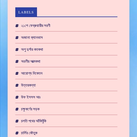
LABELS
২১শে ফেব্রুয়ারীর সরণী
অজানা ক্যানভাস
অপু দুর্গার কতকথা
অরণীর আত্মকথা
আরোগ্য নিকেতন
উত্তরকন্যা
উফ ইসসস আঃ
চক্ষুকর্ণের সড়ক
চলতি পথের আঁকিবুঁকি
চার্লির কৌতুক