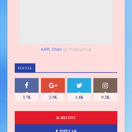
AAPL Chart
by TradingView
SOCIAL
3.7K
2.5K
1.4K
9.2K
RECENT
POPULAR