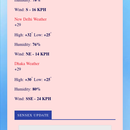
S - 16 KPH
Wind:
New Delhi Weather
+
29
°
°
+
32
+
25
High:
Low:
76%
Humidity:
NE - 14 KPH
Wind:
Dhaka Weather
+
29
°
°
+
30
+
25
High:
Low:
80%
Humidity:
SSE - 24 KPH
Wind:
SENSEX UPDATE