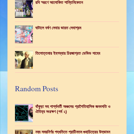
রবি স্মরণে আলোকিত শান্তিনিকেতন
ঘাটালে বর্ষণ সেবায় ভারত সেবাশ্রম
তিলোত্তমার ইহশয্যায় চিরজাগ্রত ডেভিড সাহেব
Random Posts
বাঁকুড়া সহ পার্শ্ববর্তী অঞ্চলের প্রাগৈতিহাসিক জনবসতি ও
ঐতিহ্য সংরক্ষণ (পর্ব ২)
নব্য সময়নির্ণয় পদ্ধতিতে প্রাচীনতম গুহাচিত্রের উদ্ভাবন