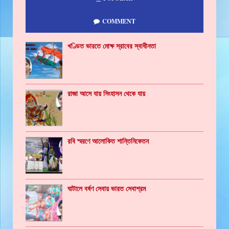
COMMENT
খণ্ডিত ভারতে মোক্ষ স্রাবের স্বাধীনতা
রাজা আসে যায় সিংহাসন থেকে যায়
রবি স্মরণে আলোকিত শান্তিনিকেতন
ঘাটালে বর্ষণ সেবায় ভারত সেবাশ্রম