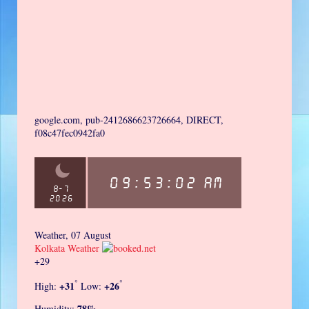
google.com, pub-2412686623726664, DIRECT,
f08c47fec0942fa0
Weather, 07 August
Kolkata Weather
+
29
°
°
+
31
+
26
High:
Low:
78%
Humidity: