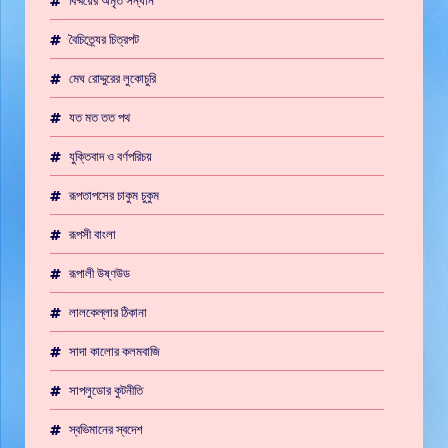
বিষ্ময়ের অমৃত সন্ধান
বৈচিত্র্যের চিত্রপট
মেঘ রোদ্দুরের লুকোচুরি
যত মত তত পথ
যুক্তিবাদ ও বর্ণপরিচয়
রূপতাপসের চাকুম চুকুম
রূপসী বাংলা
রূপালী উষ্ণউড
লালকেল্লার ঠিকানা
সাদা কালোর কলমবাজি
সাপলুডোর কুটনীতি
স্বভিমানের স্বদেশ