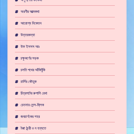
অরণীর আত্মকথা
আরোগ্য নিকেতন
উত্তরকন্যা
উফ ইসসস আঃ
চক্ষুকর্ণের সড়ক
চলতি পথের আঁকিবুঁকি
চার্লির কৌতুক
চিত্রপটের রুপালি রেখা
চেতনার লেন্স-ক্লিক
জবচার্ণকের শহর
টপ্পা ঠুংরী ও ন হন্যতে