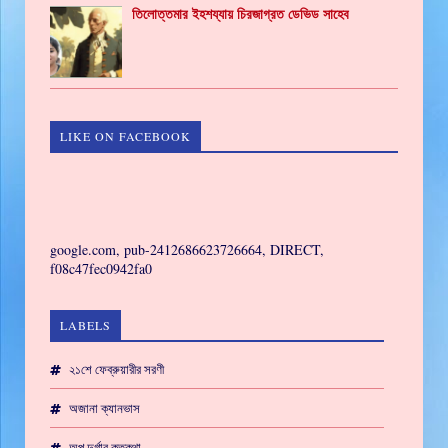
তিলোত্তমার ইহশয্যায় চিরজাগ্রত ডেভিড সাহেব
LIKE ON FACEBOOK
GAMING
google.com, pub-2412686623726664, DIRECT,
f08c47fec0942fa0
LABELS
২১শে ফেব্রুয়ারীর সরণী
অজানা ক্যানভাস
অপু দুর্গার কতকথা