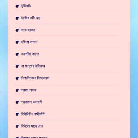
টুকিটাকি
ট্রফির কফি ঝড়
ডাক হরকরা
দক্ষিণা বাতাস
নরনারীর কড়চা
না মানুষের ইতিকথা
নিশান্তিকার সিংহকন্যা
প্রথম পালক
প্রবাসের জলছবি
বিকিকিনির লক্ষ্মীঝাঁপি
বিবিধের মাঝে দেখ