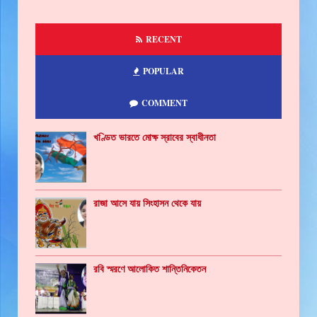
RECENT
POPULAR
COMMENT
খণ্ডিত ভারতে মোক্ষ স্রাবের স্বাধীনতা
রাজা আসে যায় সিংহাসন থেকে যায়
রবি স্মরণে আলোকিত শান্তিনিকেতন