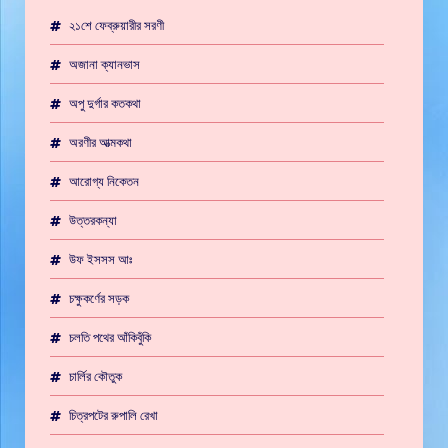
২১শে ফেব্রুয়ারীর সরণী
অজানা ক্যানভাস
অপু দুর্গার কতকথা
অরণীর আত্মকথা
আরোগ্য নিকেতন
উত্তরকন্যা
উফ ইসসস আঃ
চক্ষুকর্ণের সড়ক
চলতি পথের আঁকিবুঁকি
চার্লির কৌতুক
চিত্রপটের রুপালি রেখা