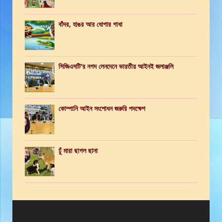
বাঁদর, হাঙর আর ধোপার গাধা
সিজিএসটি'র নগদ লেনদেনে ভারতীয় আইনই জলাঞ্জলি
কোম্পানি আইন সংশোধন জরুরি পদক্ষেপ
ঢুঁ মারা ছাগল ছানা