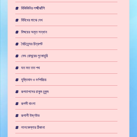
বিকিকিনির লক্ষ্মীঝাঁপি
বিবিধের মাঝে দেখ
বিষ্ময়ের অমৃত সন্ধান
বৈচিত্র্যের চিত্রপট
মেঘ রোদ্দুরের লুকোচুরি
যত মত তত পথ
যুক্তিবাদ ও বর্ণপরিচয়
রূপতাপসের চাকুম চুকুম
রূপসী বাংলা
রূপালী উষ্ণউড
লালকেল্লার ঠিকানা