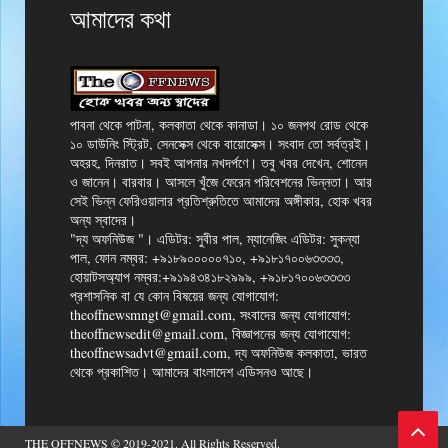
আমাদের কথা
পাবনা থেকে পাটনা, কলকাতা থেকে কানাডা। ১০ জনপথ রোড থেকে
১০ ডাউনিং স্ট্রিট, সেনসেক্স থেকে বায়োসেক্স। সংবাদ তো সর্বত্রই।
অহরহ, দিনরাত। সবই আপনার নখদর্পণে। তবু খবর দেখেন, শোনেন
ও জানেন। বারবার। আসলে খুঁজে ফেরেন পরিবেশনের ভিন্নতা। আর
সেই ভিন্ন ফেরিওয়ালার প্রতিশ্রুতিতে আমাদের অঙ্গীকার, হোক খবর
অন্য স্বাদের।
"দ্য অফনিউজ "। এডিটর: সুবীর পাল, ম্যানেজিং এডিটর: সুকন্যা
পাল, ফোন নম্বর: +৯১৮৯০০০০০৭১০, +৯১৮১৭০০৬৩৩৩৩,
হোয়াটসঅ্যাপ নম্বর:+৯১৯৪৩৪১৮২৯৯৯, +৯১৮১৭০০৬৩৩৩৩
প্রশাসনিক বা যে কোন বিষয়ের জন্য যোগাযোগ:
theoffnewsmngt@gmail.com, সংবাদের জন্য যোগাযোগ:
theoffnewsedit@gmail.com, বিজ্ঞাপনের জন্য যোগাযোগ:
theoffnewsadvt@gmail.com, দ্য অফনিউজ কলকাতা, ভারত
থেকে প্রকাশিত। আমাদের বাংলাদেশ এডিসনও আছে।
THE OFFNEWS
© 2019-2021. All Rights Reserved.