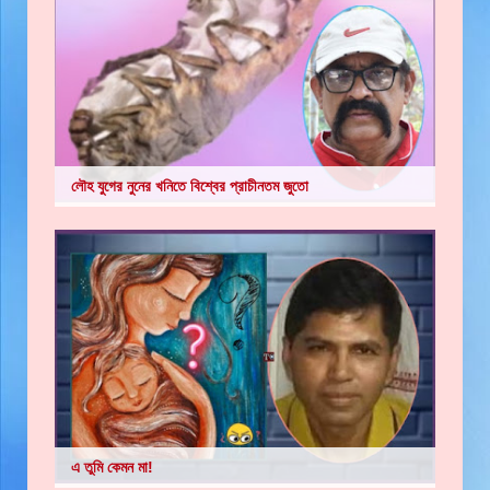
লৌহ যুগের নুনের খনিতে বিশ্বের প্রাচীনতম জুতো
এ তুমি কেমন মা!