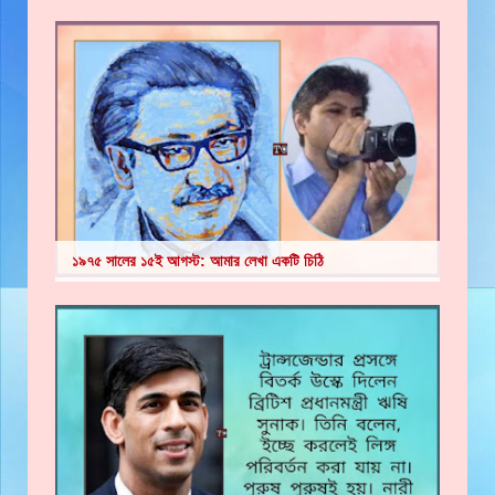
১৯৭৫ সালের ১৫ই আগস্ট: আমার লেখা একটি চিঠি