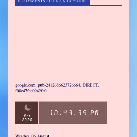
0 COMMENTS SO FAR,ADD YOURS
google.com, pub-2412686623726664, DIRECT,
f08c47fec0942fa0
Weather, 06 August