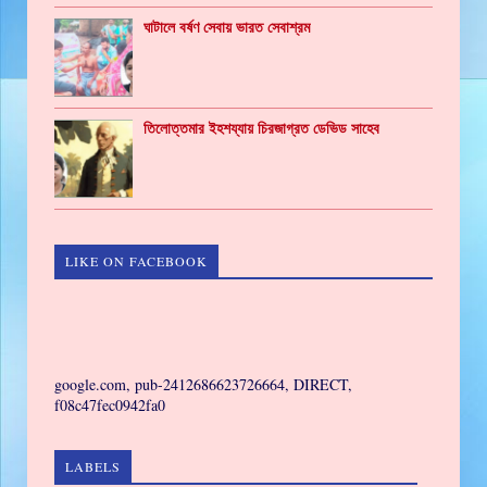
ঘাটালে বর্ষণ সেবায় ভারত সেবাশ্রম
তিলোত্তমার ইহশয্যায় চিরজাগ্রত ডেভিড সাহেব
LIKE ON FACEBOOK
GAMING
google.com, pub-2412686623726664, DIRECT,
f08c47fec0942fa0
LABELS