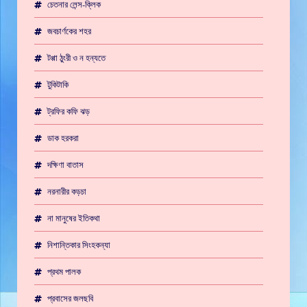
চেতনার লেন্স-ক্লিক
জবচার্ণকের শহর
টপ্পা ঠুংরী ও ন হন্যতে
টুকিটাকি
ট্রফির কফি ঝড়
ডাক হরকরা
দক্ষিণা বাতাস
নরনারীর কড়চা
না মানুষের ইতিকথা
নিশান্তিকার সিংহকন্যা
প্রথম পালক
প্রবাসের জলছবি