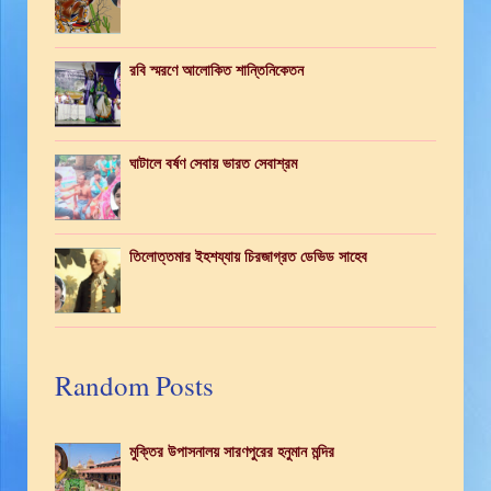
রবি স্মরণে আলোকিত শান্তিনিকেতন
ঘাটালে বর্ষণ সেবায় ভারত সেবাশ্রম
তিলোত্তমার ইহশয্যায় চিরজাগ্রত ডেভিড সাহেব
Random Posts
মুক্তির উপাসনালয় সারণপুরের হনুমান মন্দির