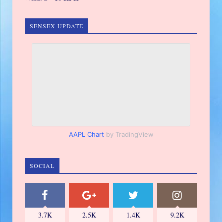
SENSEX UPDATE
AAPL Chart
by TradingView
SOCIAL
3.7K
2.5K
1.4K
9.2K