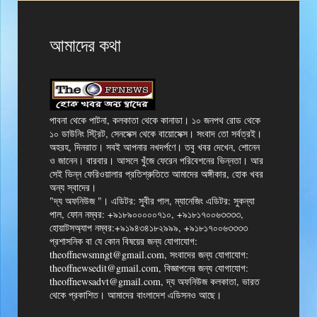
আমাদের কথা
পাবনা থেকে পাটনা, কলকাতা থেকে কানাডা। ১০ জনপথ রোড থেকে
১০ ডাউনিং স্ট্রিট, সেনসেক্স থেকে বায়োসেক্স। সংবাদ তো সর্বত্রই।
অহরহ, দিনরাত। সবই আপনার নখদর্পণে। তবু খবর দেখেন, শোনেন
ও জানেন। বারবার। আসলে খুঁজে ফেরেন পরিবেশনের ভিন্নতা। আর
সেই ভিন্ন ফেরিওয়ালার প্রতিশ্রুতিতে আমাদের অঙ্গীকার, হোক খবর
অন্য স্বাদের।
"দ্য অফনিউজ "। এডিটর: সুবীর পাল, ম্যানেজিং এডিটর: সুকন্যা
পাল, ফোন নম্বর: +৯১৮৯০০০০০৭১০, +৯১৮১৭০০৬৩৩৩৩,
হোয়াটসঅ্যাপ নম্বর:+৯১৯৪৩৪১৮২৯৯৯, +৯১৮১৭০০৬৩৩৩৩
প্রশাসনিক বা যে কোন বিষয়ের জন্য যোগাযোগ:
theoffnewsmngt@gmail.com, সংবাদের জন্য যোগাযোগ:
theoffnewsedit@gmail.com, বিজ্ঞাপনের জন্য যোগাযোগ:
theoffnewsadvt@gmail.com, দ্য অফনিউজ কলকাতা, ভারত
থেকে প্রকাশিত। আমাদের বাংলাদেশ এডিসনও আছে।