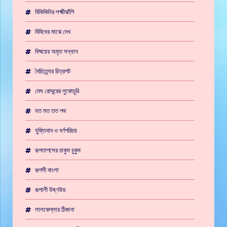
বিকিকিনির লক্ষ্মীঝাঁপি
বিবিধের মাঝে দেখ
বিষ্ময়ের অমৃত সন্ধান
বৈচিত্র্যের চিত্রপট
মেঘ রোদ্দুরের লুকোচুরি
যত মত তত পথ
যুক্তিবাদ ও বর্ণপরিচয়
রূপতাপসের চাকুম চুকুম
রূপসী বাংলা
রূপালী উষ্ণউড
লালকেল্লার ঠিকানা