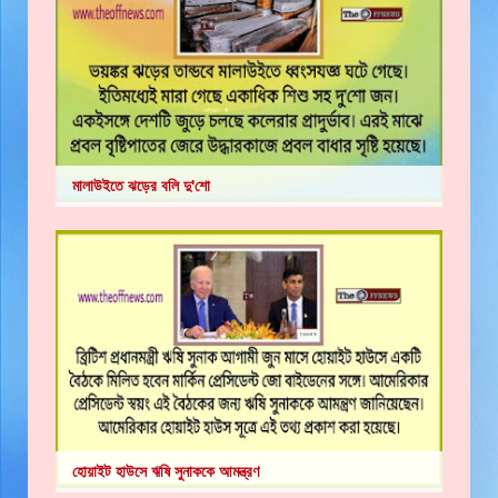
মালাউইতে ঝড়ের বলি দু'শো
হোয়াইট হাউসে ঋষি সুনাককে আমন্ত্রণ