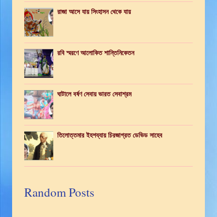
রাজা আসে যায় সিংহাসন থেকে যায়
রবি স্মরণে আলোকিত শান্তিনিকেতন
ঘাটালে বর্ষণ সেবায় ভারত সেবাশ্রম
তিলোত্তমার ইহশয্যায় চিরজাগ্রত ডেভিড সাহেব
Random Posts