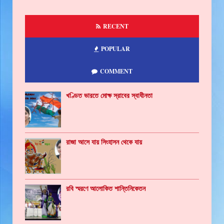
RECENT
POPULAR
COMMENT
খণ্ডিত ভারতে মোক্ষ স্রাবের স্বাধীনতা
রাজা আসে যায় সিংহাসন থেকে যায়
রবি স্মরণে আলোকিত শান্তিনিকেতন