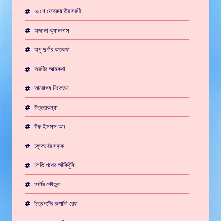
২১শে ফেব্রুয়ারীর সরণী
অজানা ক্যানভাস
অপু দুর্গার কতকথা
অরণীর আত্মকথা
আরোগ্য নিকেতন
উত্তরকন্যা
উফ ইসসস আঃ
চক্ষুকর্ণের সড়ক
চলতি পথের আঁকিবুঁকি
চার্লির কৌতুক
চিত্রপটের রুপালি রেখা