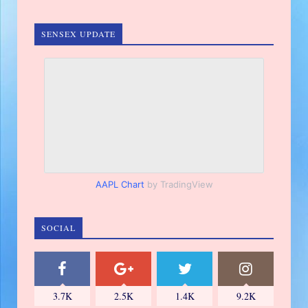
SENSEX UPDATE
AAPL Chart
by TradingView
SOCIAL
3.7K
2.5K
1.4K
9.2K