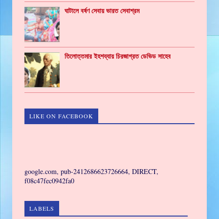
ঘাটালে বর্ষণ সেবায় ভারত সেবাশ্রম
তিলোত্তমার ইহশয্যায় চিরজাগ্রত ডেভিড সাহেব
LIKE ON FACEBOOK
GAMING
google.com, pub-2412686623726664, DIRECT,
f08c47fec0942fa0
LABELS