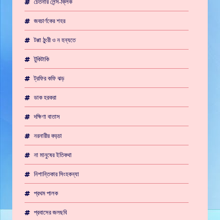
চেতনার লেন্স-ক্লিক
জবচার্ণকের শহর
টপ্পা ঠুংরী ও ন হন্যতে
টুকিটাকি
ট্রফির কফি ঝড়
ডাক হরকরা
দক্ষিণা বাতাস
নরনারীর কড়চা
না মানুষের ইতিকথা
নিশান্তিকার সিংহকন্যা
প্রথম পালক
প্রবাসের জলছবি