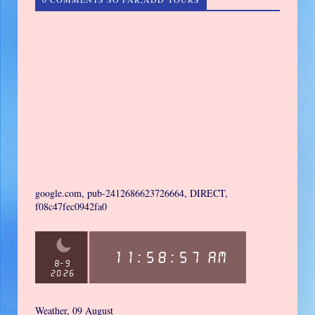
google.com, pub-2412686623726664, DIRECT,
f08c47fec0942fa0
Weather, 09 August