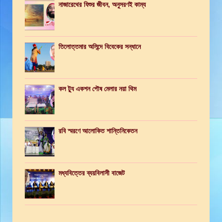
নাজারেথের যিশুর জীবন, অনুসরণই কাম্য
তিলোত্তমার অলিন্দে বিবেকের সন্ধানে
কল ট্যু একশন পৌষ মেলার নয়া থিম
রবি স্মরণে আলোকিত শান্তিনিকেতন
মধ্যবিত্তের ব্যয়বিলাসী বাজেট