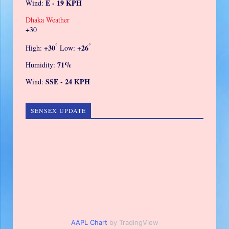
E - 19 KPH
Wind:
Dhaka Weather
+
30
°
°
+
30
+
26
High:
Low:
71%
Humidity:
SSE - 24 KPH
Wind:
SENSEX UPDATE
AAPL Chart
by TradingView