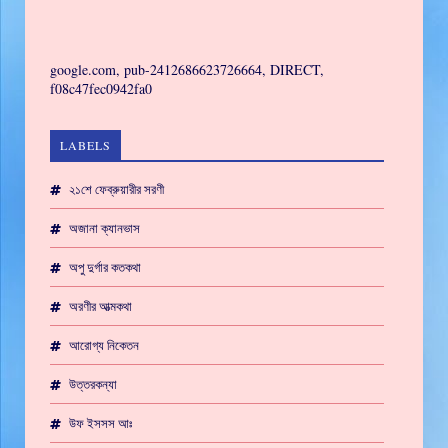
GAMING
google.com, pub-2412686623726664, DIRECT,
f08c47fec0942fa0
LABELS
২১শে ফেব্রুয়ারীর সরণী
অজানা ক্যানভাস
অপু দুর্গার কতকথা
অরণীর আত্মকথা
আরোগ্য নিকেতন
উত্তরকন্যা
উফ ইসসস আঃ