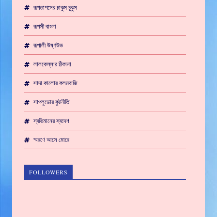
রূপতাপসের চাকুম চুকুম
রূপসী বাংলা
রূপালী উষ্ণউড
লালকেল্লার ঠিকানা
সাদা কালোর কলমবাজি
সাপলুডোর কুটনীতি
স্বভিমানের স্বদেশ
স্মরণে আসে মোরে
FOLLOWERS