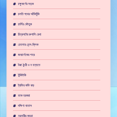
চক্ষুকর্ণের সড়ক
চলতি পথের আঁকিবুঁকি
চার্লির কৌতুক
চিত্রপটের রুপালি রেখা
চেতনার লেন্স-ক্লিক
জবচার্ণকের শহর
টপ্পা ঠুংরী ও ন হন্যতে
টুকিটাকি
ট্রফির কফি ঝড়
ডাক হরকরা
দক্ষিণা বাতাস
নরনারীর কড়চা