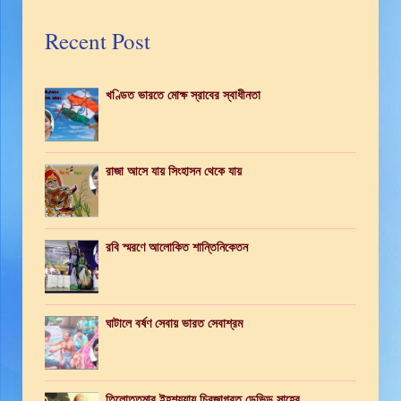
Recent Post
খণ্ডিত ভারতে মোক্ষ স্রাবের স্বাধীনতা
রাজা আসে যায় সিংহাসন থেকে যায়
রবি স্মরণে আলোকিত শান্তিনিকেতন
ঘাটালে বর্ষণ সেবায় ভারত সেবাশ্রম
তিলোত্তমার ইহশয্যায় চিরজাগ্রত ডেভিড সাহেব