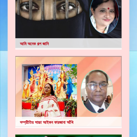
আমি অনেক গল্প জানি
সম্প্রীতির সাচ্চা আইকন ফারজানা আঁখি