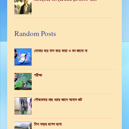
Random Posts
তোমার ঘরে বাস করে কারা ও মন জানো না
পরীক্ষা
পৌষমেলায় মাছ ধরার জালে আবাস জট
তিন নম্বর ছাগল ছানা