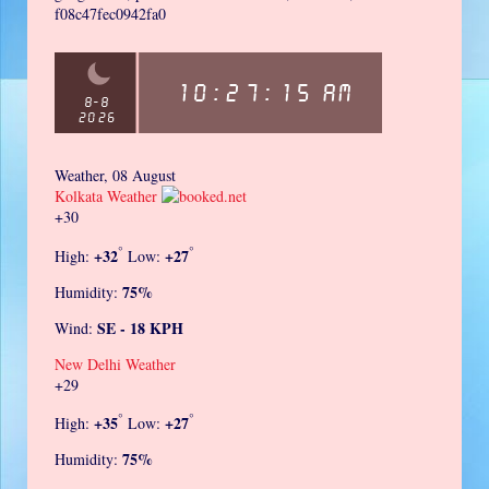
f08c47fec0942fa0
Weather, 08 August
Kolkata Weather
+
30
°
°
+
32
+
27
High:
Low:
75%
Humidity:
SE - 18 KPH
Wind:
New Delhi Weather
+
29
°
°
+
35
+
27
High:
Low:
75%
Humidity: