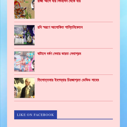
রাজা আসে যায় সিংহাসন থেকে যায়
রবি স্মরণে আলোকিত শান্তিনিকেতন
ঘাটালে বর্ষণ সেবায় ভারত সেবাশ্রম
তিলোত্তমার ইহশয্যায় চিরজাগ্রত ডেভিড সাহেব
LIKE ON FACEBOOK