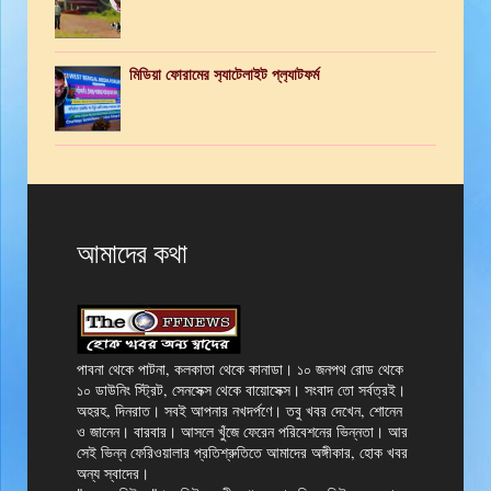
মিডিয়া ফোরামের স‍্যাটেলাইট প্ল‍্যাটফর্ম
আমাদের কথা
পাবনা থেকে পাটনা, কলকাতা থেকে কানাডা। ১০ জনপথ রোড থেকে
১০ ডাউনিং স্ট্রিট, সেনসেক্স থেকে বায়োসেক্স। সংবাদ তো সর্বত্রই।
অহরহ, দিনরাত। সবই আপনার নখদর্পণে। তবু খবর দেখেন, শোনেন
ও জানেন। বারবার। আসলে খুঁজে ফেরেন পরিবেশনের ভিন্নতা। আর
সেই ভিন্ন ফেরিওয়ালার প্রতিশ্রুতিতে আমাদের অঙ্গীকার, হোক খবর
অন্য স্বাদের।