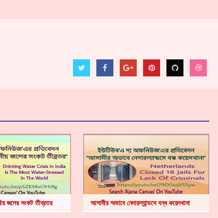
নীয় জলের সংকট তীব্রতর
আসামীর অভাবে নেদারল্যান্ডসে বন্ধ কয়েদখানা