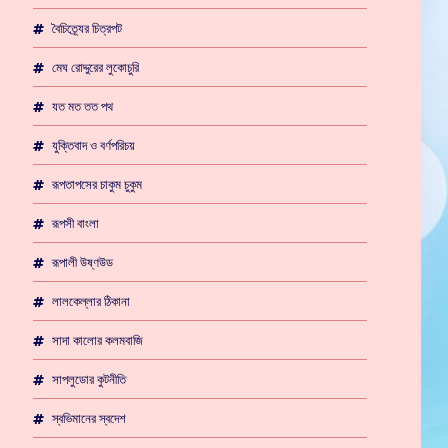
বৈচিত্র্যের চিত্রপট
মেঘ রোদ্দুরের লুকোচুরি
যত মত তত পথ
যুক্তিবাদ ও বর্ণপরিচয়
রূপতাপসের চাকুম চুকুম
রূপসী বাংলা
রূপালী উষ্ণউড
লালকেল্লার ঠিকানা
সাদা কালোর কলমবাজি
সাপলুডোর কুটনীতি
স্বভিমানের স্বদেশ