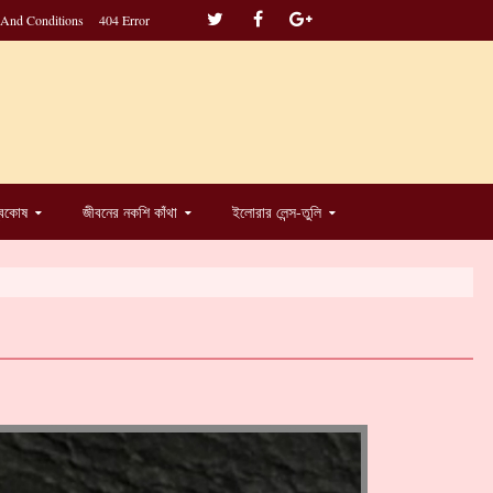
 And Conditions
404 Error
্বকোষ
জীবনের নকশি কাঁথা
ইলোরার লেন্স-তুলি