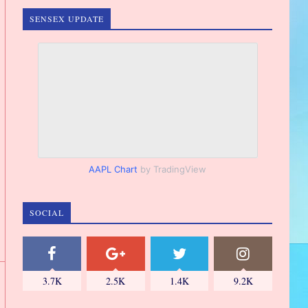
SENSEX UPDATE
AAPL Chart
by TradingView
SOCIAL
3.7K
2.5K
1.4K
9.2K