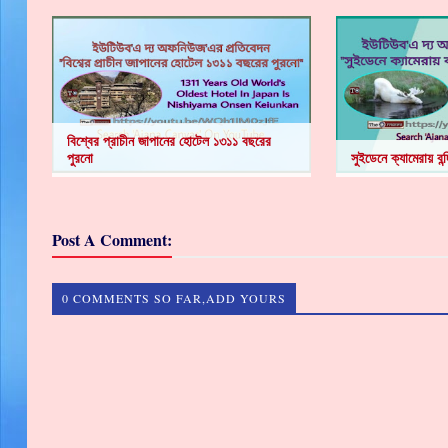
বিশ্বের প্রাচীন জাপানের হোটেল ১৩১১ বছরের
পুরনো
সুইডেনে ক্যামেরায় বন্দ
Post A Comment:
0 COMMENTS SO FAR,ADD YOURS