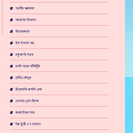
অরণীর আত্মকথা
আরোগ্য নিকেতন
উত্তরকন্যা
উফ ইসসস আঃ
চক্ষুকর্ণের সড়ক
চলতি পথের আঁকিবুঁকি
চার্লির কৌতুক
চিত্রপটের রুপালি রেখা
চেতনার লেন্স-ক্লিক
জবচার্ণকের শহর
টপ্পা ঠুংরী ও ন হন্যতে