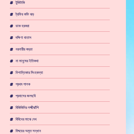
টুকিটাকি
ট্রফির কফি ঝড়
ডাক হরকরা
দক্ষিণা বাতাস
নরনারীর কড়চা
না মানুষের ইতিকথা
নিশান্তিকার সিংহকন্যা
প্রথম পালক
প্রবাসের জলছবি
বিকিকিনির লক্ষ্মীঝাঁপি
বিবিধের মাঝে দেখ
বিষ্ময়ের অমৃত সন্ধান