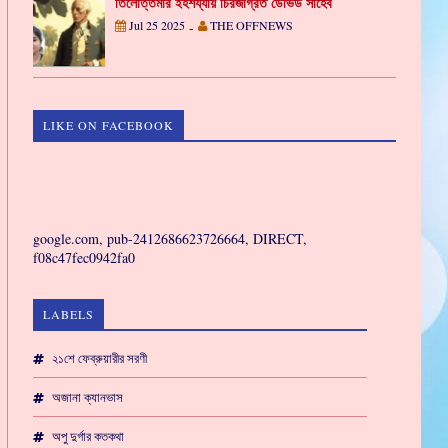
তিলোত্তমার ইহশয্যায় চিরজাগ্রত ডেভিড সাহেব
Jul 25 2025
THE OFFNEWS
-
LIKE ON FACEBOOK
GAMING
google.com, pub-2412686623726664, DIRECT,
f08c47fec0942fa0
LABELS
২১শে ফেব্রুয়ারীর সরণী
অজানা ক্যানভাস
অপু দুর্গার কতকথা