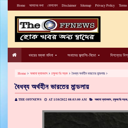
Home
আমাদের কথা
যোগাযোগ
Disclaimer
Sitemap
Privacy Policy
Terms
খবরের মক্কা মদিনা
সংবাদের ফ্ল্যাশিং-মিডো
দিগন্তের বিশ
Home
অজানা ক্যানভাস
চক্ষুকর্ণের সড়ক
বৈধব্য অর্থহীন ভারতের মান্ডলায়
বৈধব্য অর্থহীন ভারতের মান্ডলায়
THE OFFNEWS
AT
1/10/2022 08:03:00 AM
অজানা ক্যানভাস,
চক্ষুকর্ণের সড়ক,