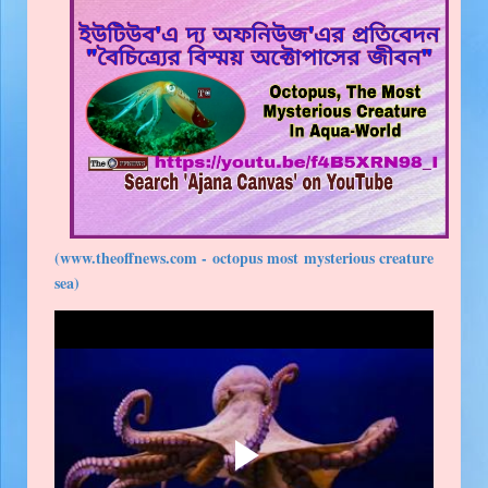
(www.theoffnews.com - octopus most mysterious creature
sea)