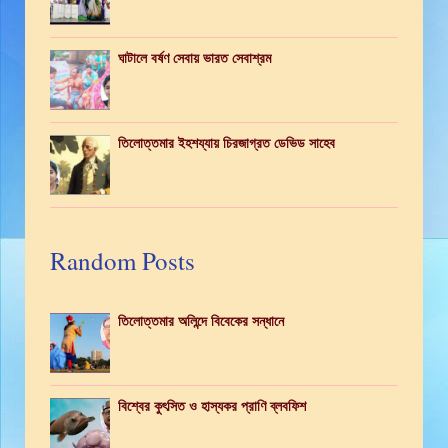
ঘাটালে বর্ষণ সেবায় ভারত সেবাশ্রম
তিলোত্তমার ইহশয্যায় চিরজাগ্রত ডেভিড সাহেব
Random Posts
তিলোত্তমার অলিন্দে বিবেকের সন্ধানে
বিশ্বের কুৎসিত ও হাস্যকর প্রাণি ব্লবফিশ