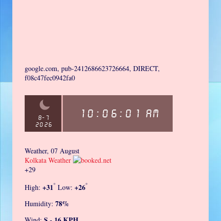
google.com, pub-2412686623726664, DIRECT,
f08c47fec0942fa0
Weather, 07 August
Kolkata Weather
+
29
°
°
+
31
+
26
High:
Low:
78%
Humidity:
S - 16 KPH
Wind: