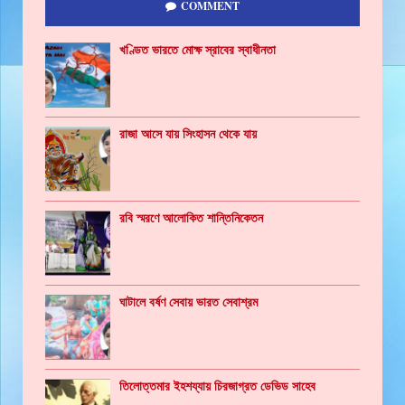
COMMENT
খণ্ডিত ভারতে মোক্ষ স্রাবের স্বাধীনতা
রাজা আসে যায় সিংহাসন থেকে যায়
রবি স্মরণে আলোকিত শান্তিনিকেতন
ঘাটালে বর্ষণ সেবায় ভারত সেবাশ্রম
তিলোত্তমার ইহশয্যায় চিরজাগ্রত ডেভিড সাহেব