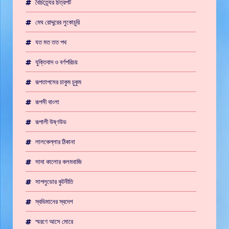
বৈচিত্র্যের চিত্রপট
মেঘ রোদ্দুরের লুকোচুরি
যত মত তত পথ
যুক্তিবাদ ও বর্ণপরিচয়
রূপতাপসের চাকুম চুকুম
রূপসী বাংলা
রূপালী উষ্ণউড
লালকেল্লার ঠিকানা
সাদা কালোর কলমবাজি
সাপলুডোর কুটনীতি
স্বভিমানের স্বদেশ
স্মরণে আসে মোরে