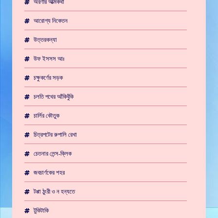
অরণীর আত্মকথা
আরোগ্য নিকেতন
উত্তরকন্যা
উফ ইসসস আঃ
চক্ষুকর্ণের সড়ক
চলতি পথের আঁকিবুঁকি
চার্লির কৌতুক
চিত্রপটের রুপালি রেখা
চেতনার লেন্স-ক্লিক
জবচার্ণকের শহর
টপ্পা ঠুংরী ও ন হন্যতে
টুকিটাকি