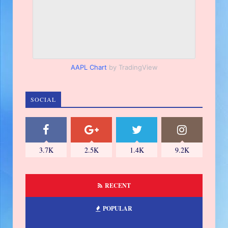
AAPL Chart
by TradingView
SOCIAL
3.7K
2.5K
1.4K
9.2K
RECENT
POPULAR