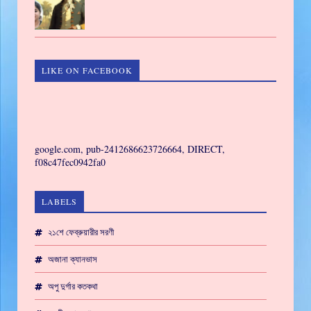
LIKE ON FACEBOOK
GAMING
google.com, pub-2412686623726664, DIRECT,
f08c47fec0942fa0
LABELS
২১শে ফেব্রুয়ারীর সরণী
অজানা ক্যানভাস
অপু দুর্গার কতকথা