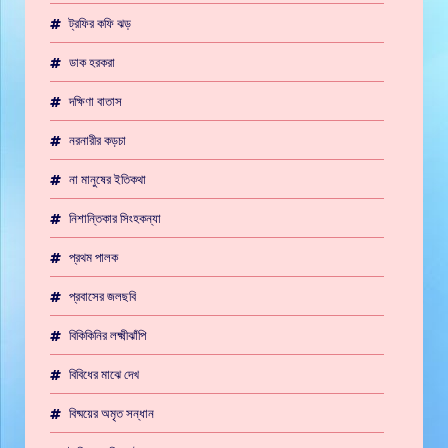
ট্রফির কফি ঝড়
ডাক হরকরা
দক্ষিণা বাতাস
নরনারীর কড়চা
না মানুষের ইতিকথা
নিশান্তিকার সিংহকন্যা
প্রথম পালক
প্রবাসের জলছবি
বিকিকিনির লক্ষ্মীঝাঁপি
বিবিধের মাঝে দেখ
বিষ্ময়ের অমৃত সন্ধান