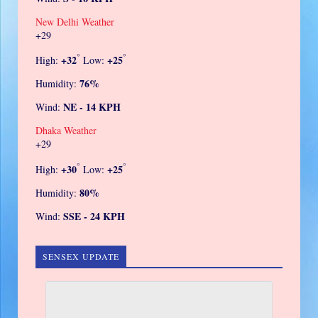
New Delhi Weather
+
29
°
°
+
32
+
25
High:
Low:
76%
Humidity:
NE - 14 KPH
Wind:
Dhaka Weather
+
29
°
°
+
30
+
25
High:
Low:
80%
Humidity:
SSE - 24 KPH
Wind:
SENSEX UPDATE