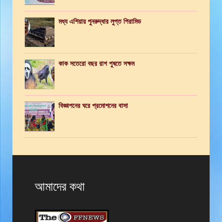
মধ্য এশিয়ায় পুনরুদ্ধার লুপ্ত পিরামিড
কাক সতেরো বছর রাগ পুষতে সক্ষম
বিজ্ঞাপনের ঘরে প্রমোশনের বাসা
আমাদের কথা