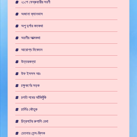
২১শে ফেব্রুয়ারীর সরণী
অজানা ক্যানভাস
অপু দুর্গার কতকথা
অরণীর আত্মকথা
আরোগ্য নিকেতন
উত্তরকন্যা
উফ ইসসস আঃ
চক্ষুকর্ণের সড়ক
চলতি পথের আঁকিবুঁকি
চার্লির কৌতুক
চিত্রপটের রুপালি রেখা
চেতনার লেন্স-ক্লিক