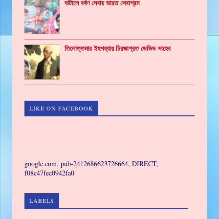
ঘাটালে বর্ষণ সেবায় ভারত সেবাশ্রম
তিলোত্তমার ইহশয্যায় চিরজাগ্রত ডেভিড সাহেব
LIKE ON FACEBOOK
GAMING
google.com, pub-2412686623726664, DIRECT,
f08c47fec0942fa0
LABELS