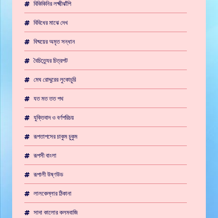
বিকিকিনির লক্ষ্মীঝাঁপি
বিবিধের মাঝে দেখ
বিষ্ময়ের অমৃত সন্ধান
বৈচিত্র্যের চিত্রপট
মেঘ রোদ্দুরের লুকোচুরি
যত মত তত পথ
যুক্তিবাদ ও বর্ণপরিচয়
রূপতাপসের চাকুম চুকুম
রূপসী বাংলা
রূপালী উষ্ণউড
লালকেল্লার ঠিকানা
সাদা কালোর কলমবাজি