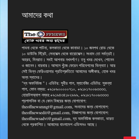
আমাদের কথা
পাবনা থেকে পাটনা, কলকাতা থেকে কানাডা। ১০ জনপথ রোড থেকে
১০ ডাউনিং স্ট্রিট, সেনসেক্স থেকে বায়োসেক্স। সংবাদ তো সর্বত্রই।
অহরহ, দিনরাত। সবই আপনার নখদর্পণে। তবু খবর দেখেন, শোনেন
ও জানেন। বারবার। আসলে খুঁজে ফেরেন পরিবেশনের ভিন্নতা। আর
সেই ভিন্ন ফেরিওয়ালার প্রতিশ্রুতিতে আমাদের অঙ্গীকার, হোক খবর
অন্য স্বাদের।
"দ্য অফনিউজ "। এডিটর: সুবীর পাল, ম্যানেজিং এডিটর: সুকন্যা
পাল, ফোন নম্বর: +৯১৮৯০০০০০৭১০, +৯১৮১৭০০৬৩৩৩৩,
হোয়াটসঅ্যাপ নম্বর:+৯১৯৪৩৪১৮২৯৯৯, +৯১৮১৭০০৬৩৩৩৩
প্রশাসনিক বা যে কোন বিষয়ের জন্য যোগাযোগ:
theoffnewsmngt@gmail.com, সংবাদের জন্য যোগাযোগ:
theoffnewsedit@gmail.com, বিজ্ঞাপনের জন্য যোগাযোগ:
theoffnewsadvt@gmail.com, দ্য অফনিউজ কলকাতা, ভারত
থেকে প্রকাশিত। আমাদের বাংলাদেশ এডিসনও আছে।