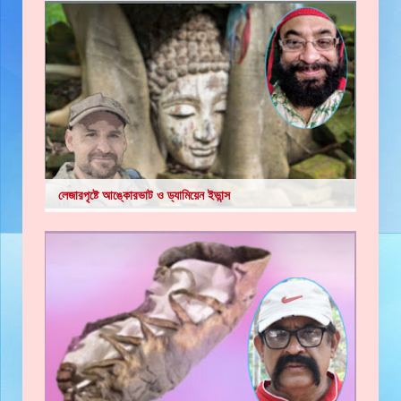
লেজারপৃষ্টে আঙ্কোরভাট ও ড্যামিয়েন ইভান্স