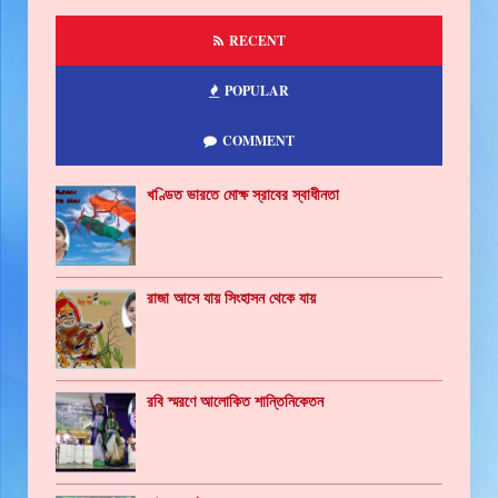
RECENT
POPULAR
COMMENT
খণ্ডিত ভারতে মোক্ষ স্রাবের স্বাধীনতা
রাজা আসে যায় সিংহাসন থেকে যায়
রবি স্মরণে আলোকিত শান্তিনিকেতন