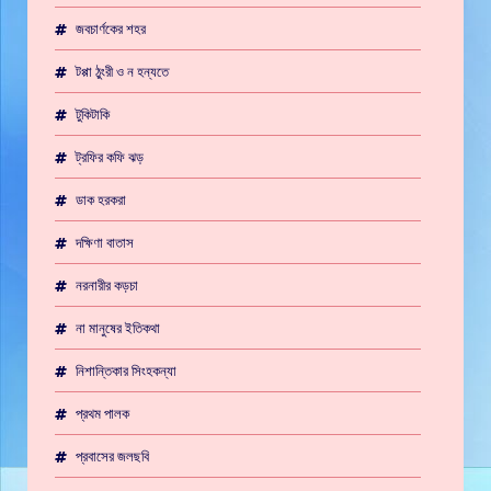
জবচার্ণকের শহর
টপ্পা ঠুংরী ও ন হন্যতে
টুকিটাকি
ট্রফির কফি ঝড়
ডাক হরকরা
দক্ষিণা বাতাস
নরনারীর কড়চা
না মানুষের ইতিকথা
নিশান্তিকার সিংহকন্যা
প্রথম পালক
প্রবাসের জলছবি