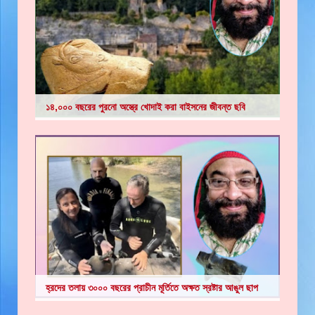
১৪,০০০ বছরের পুরনো অস্ত্রে খোদাই করা বাইসনের জীবন্ত ছবি
হ্রদের তলায় ৩০০০ বছরের প্রাচীন মূর্তিতে অক্ষত স্রষ্টার আঙুল ছাপ