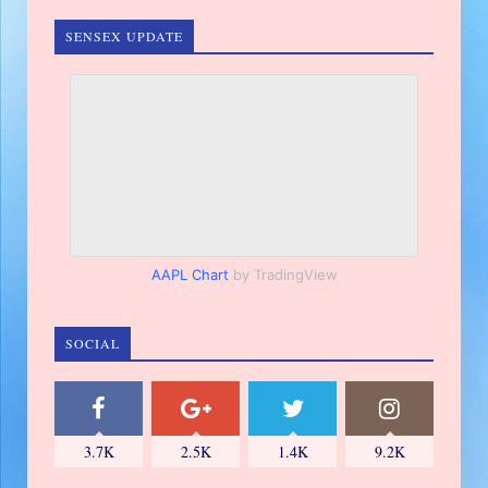
SENSEX UPDATE
AAPL Chart
by TradingView
SOCIAL
3.7K
2.5K
1.4K
9.2K