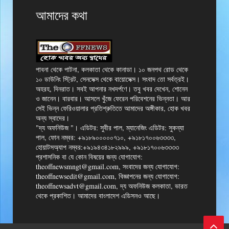
আমাদের কথা
পাবনা থেকে পাটনা, কলকাতা থেকে কানাডা। ১০ জনপথ রোড থেকে
১০ ডাউনিং স্ট্রিট, সেনসেক্স থেকে বায়োসেক্স। সংবাদ তো সর্বত্রই।
অহরহ, দিনরাত। সবই আপনার নখদর্পণে। তবু খবর দেখেন, শোনেন
ও জানেন। বারবার। আসলে খুঁজে ফেরেন পরিবেশনের ভিন্নতা। আর
সেই ভিন্ন ফেরিওয়ালার প্রতিশ্রুতিতে আমাদের অঙ্গীকার, হোক খবর
অন্য স্বাদের।
"দ্য অফনিউজ "। এডিটর: সুবীর পাল, ম্যানেজিং এডিটর: সুকন্যা
পাল, ফোন নম্বর: +৯১৮৯০০০০০৭১০, +৯১৮১৭০০৬৩৩৩৩,
হোয়াটসঅ্যাপ নম্বর:+৯১৯৪৩৪১৮২৯৯৯, +৯১৮১৭০০৬৩৩৩৩
প্রশাসনিক বা যে কোন বিষয়ের জন্য যোগাযোগ:
theoffnewsmngt@gmail.com, সংবাদের জন্য যোগাযোগ:
theoffnewsedit@gmail.com, বিজ্ঞাপনের জন্য যোগাযোগ:
theoffnewsadvt@gmail.com, দ্য অফনিউজ কলকাতা, ভারত
থেকে প্রকাশিত। আমাদের বাংলাদেশ এডিসনও আছে।