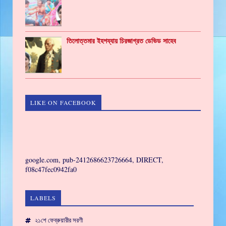
তিলোত্তমার ইহশয্যায় চিরজাগ্রত ডেভিড সাহেব
LIKE ON FACEBOOK
GAMING
google.com, pub-2412686623726664, DIRECT,
f08c47fec0942fa0
LABELS
২১শে ফেব্রুয়ারীর সরণী