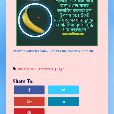
(www.theoffnews.com - Banana mental development)
অজানা ক্যানভাস
,
রূপতাপসের চাকুম চুকুম
Share To: