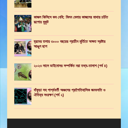
কাজল কিসিসে কম নেহি: মিলন মেলায় কাজলের মাথায় চর্চিত
রূপোর মুকুট
হ্রদের তলায় ৩০০০ বছরের প্রাচীন মূর্তিতে অক্ষত স্রষ্টার
আঙুল ছাপ
২০২৩ সালে ডাইনোসর সম্পর্কিত নয়া তথ্য-তালাশ (পর্ব ৪)
বাঁকুড়া সহ পার্শ্ববর্তী অঞ্চলের প্রাগৈতিহাসিক জনবসতি ও
ঐতিহ্য সংরক্ষণ (পর্ব ২)