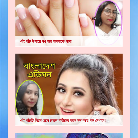
এই পাঁচ উপায়ে নখ হবে ঝকঝকে সাদা
এই পাঁচটি নিয়ম মেনে চললে নারীদের বয়স দশ বছর কম দেখাবে!