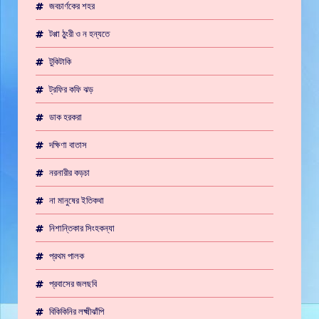
জবচার্ণকের শহর
টপ্পা ঠুংরী ও ন হন্যতে
টুকিটাকি
ট্রফির কফি ঝড়
ডাক হরকরা
দক্ষিণা বাতাস
নরনারীর কড়চা
না মানুষের ইতিকথা
নিশান্তিকার সিংহকন্যা
প্রথম পালক
প্রবাসের জলছবি
বিকিকিনির লক্ষ্মীঝাঁপি