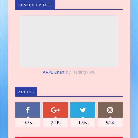
SENSEX UPDATE
AAPL Chart
by TradingView
SOCIAL
3.7K
2.5K
1.4K
9.2K