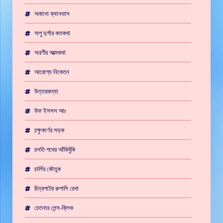
অজানা ক্যানভাস
অপু দুর্গার কতকথা
অরণীর আত্মকথা
আরোগ্য নিকেতন
উত্তরকন্যা
উফ ইসসস আঃ
চক্ষুকর্ণের সড়ক
চলতি পথের আঁকিবুঁকি
চার্লির কৌতুক
চিত্রপটের রুপালি রেখা
চেতনার লেন্স-ক্লিক