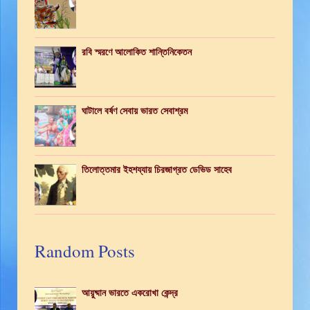
রবি স্মরণে আলোকিত শান্তিনিকেতন
ঘাটালে বর্ষণ সেবায় ভারত সেবাশ্রম
তিলোত্তমার ইহশয্যায় চিরজাগ্রত ডেভিড সাহেব
Random Posts
আয়ুষ্মান ভারতে একরোখা কেন্দ্র