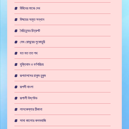
বিবিধের মাঝে দেখ
বিষ্ময়ের অমৃত সন্ধান
বৈচিত্র্যের চিত্রপট
মেঘ রোদ্দুরের লুকোচুরি
যত মত তত পথ
যুক্তিবাদ ও বর্ণপরিচয়
রূপতাপসের চাকুম চুকুম
রূপসী বাংলা
রূপালী উষ্ণউড
লালকেল্লার ঠিকানা
সাদা কালোর কলমবাজি