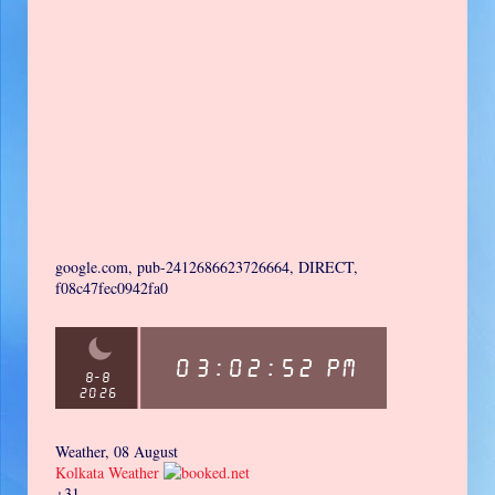
google.com, pub-2412686623726664, DIRECT,
f08c47fec0942fa0
Weather, 08 August
Kolkata Weather
+
31