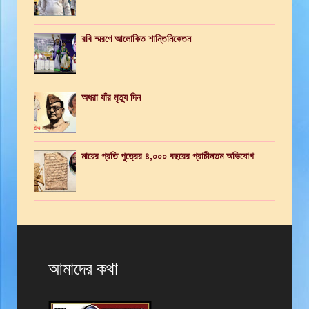
রবি স্মরণে আলোকিত শান্তিনিকেতন
অধরা যাঁর মৃত্যু দিন
মায়ের প্রতি পুত্রের ৪,০০০ বছরের প্রাচীনতম অভিযোগ
আমাদের কথা