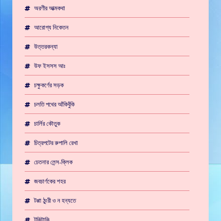
অরণীর আত্মকথা
আরোগ্য নিকেতন
উত্তরকন্যা
উফ ইসসস আঃ
চক্ষুকর্ণের সড়ক
চলতি পথের আঁকিবুঁকি
চার্লির কৌতুক
চিত্রপটের রুপালি রেখা
চেতনার লেন্স-ক্লিক
জবচার্ণকের শহর
টপ্পা ঠুংরী ও ন হন্যতে
টুকিটাকি