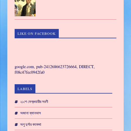
LIKE ON FACEBOOK
GAMING
google.com, pub-2412686623726664, DIRECT,
f08c47fec0942fa0
LABELS
২১শে ফেব্রুয়ারীর সরণী
অজানা ক্যানভাস
অপু দুর্গার কতকথা