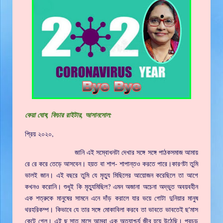
কেয়া ঘোষ, ফিচার রাইটার, আসানসোল:
প্রিয় ২০২০,
জানি এই সম্বোধনটা দেখার সঙ্গে সঙ্গে পাঠকসমাজ আমায়
রে রে করে তেড়ে আসবেন। হয়ত বা শাপ- শাপান্তও করতে পারে।কারণটা তুমি
ভালই জান। এই বছরে তুমি যে মৃত্যু মিছিলের আয়োজন করেছিলে তা আগে
কখনও করোনি। শুধুই কি মৃত্যুমিছিল? এমন অজানা অচেনা অদ্ভুত অবয়বহীন
এক শত্রুকে মানুষের সামনে এনে দাঁড় করালে যার ভয়ে গোটা দুনিয়ার মানুষ
থরহরিকম্প। কিভাবে যে তার সঙ্গে মোকাবিলা করবে তা ভাবতে ভাবতেই ছ'মাস
কেটে গেল। এই ছ সাত মাসে আমরা এক অত্যাশ্চর্য জীব হয়ে উঠেছি। প্রচন্ড