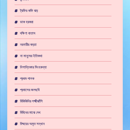
ট্রফির কফি ঝড়
ডাক হরকরা
দক্ষিণা বাতাস
নরনারীর কড়চা
না মানুষের ইতিকথা
নিশান্তিকার সিংহকন্যা
প্রথম পালক
প্রবাসের জলছবি
বিকিকিনির লক্ষ্মীঝাঁপি
বিবিধের মাঝে দেখ
বিষ্ময়ের অমৃত সন্ধান