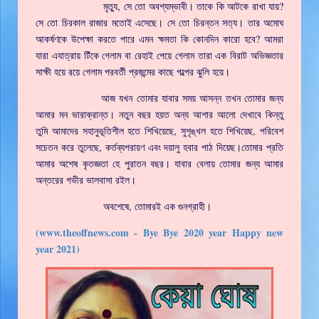
মৃত্যু, সে তো অবশ্যম্ভাবী। তাকে কি আটকে রাখা যায়?
সে তো চিরকাল রাজার মতোই এসেছে। সে তো চিরন্তন সত্য। তার অমোঘ
আকর্ষণকে উপেক্ষা করতে পারে এমন ক্ষমতা কি কোনদিন কারো হবে? আমরা
যারা এযাত্রায় টিঁকে গেলাম বা রেহাই পেয়ে গেলাম তারা এক বিরাট অভিজ্ঞতার
সাক্ষী হয়ে রয়ে গেলাম পরবর্তী প্রজন্মের কাছে গল্পের ঝুলি হয়ে।
আজ যখন তোমার যাবার সময় আসন্ন তখন তোমার জন্য
আমার মন ভারাক্রান্ত। নতুন বছর হয়ত অন্য আশার আলো দেখাবে কিন্তু
তুমি আমাদের সহানুভূতিশীল হতে শিখিয়েছে, সুশৃঙ্খল হতে শিখিয়েছ, পরিবেশ
সচেতন করে তুলেছে, কর্তব্যপরায়ণ এবং দয়ালু হবার পাঠ দিয়েছ।তোমার প্রতি
আমার অশেষ কৃতজ্ঞতা হে পুরাতন বছর। যাবার বেলায় তোমার জন্য আমার
অন্তরের গভীর ভালবাসা রইল।
অবশেষে, তোমারই এক গুনগ্রাহী।
(www.theoffnews.com - Bye Bye 2020 year Happy new
year 2021)