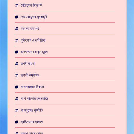
বৈচিত্র্যের চিত্রপট
মেঘ রোদ্দুরের লুকোচুরি
যত মত তত পথ
যুক্তিবাদ ও বর্ণপরিচয়
রূপতাপসের চাকুম চুকুম
রূপসী বাংলা
রূপালী উষ্ণউড
লালকেল্লার ঠিকানা
সাদা কালোর কলমবাজি
সাপলুডোর কুটনীতি
স্বভিমানের স্বদেশ
স্মরণে আসে মোরে