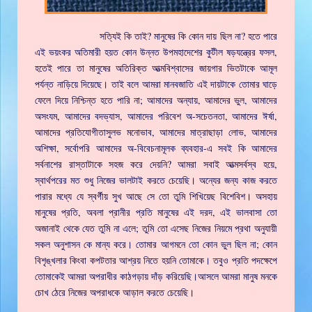
সত্যিই কি তাই? মানুষের কি কোন দায় ছিল না? হতে পারে
এই ভয়ংকর অতিমারী হয়ত কোন উন্নত উপমহাদেশের কুটীল ষড়যন্ত্রের ফসল,
হতেই পারে তা মানুষের অতিরিক্ত আত্মবিশ্বাসের জায়গার ভিতটাকে আমূল
পর্যন্ত নাড়িয়ে দিয়েছে। তাই বলে আমরা মানবজাতি এই দায়টাকে তোমার ঘাড়ে
ফেলে দিয়ে নিশ্চিন্ত হতে পারি না; আমাদের অন্যায়, আমাদের ভুল, আমাদের
অসংযম, আমাদের বদভ্যাস, আমাদের পরিবেশ অ-সচেতনতা, আমাদের ঈর্ষা,
আমাদের প্রতিযোগীতাসুলভ মনোভাব, আমাদের মাত্রাছাড়া লোভ, আমাদের
অশিক্ষা, সর্বোপরি আমাদের অ-বিবেচনামূলক ব্যবহার-এ সবই কি আমাদের
সর্বনাশের রাস্তাটাকে সহজ করে দেয়নি? আমরা সবাই আত্মসর্বস্ব হয়ে,
স্বার্থপরের মত শুধু নিজের ভালটাই করতে চেয়েছি। অন্যের জন্য কাজ করতে
পারার মধ্যে যে স্বর্গীয় সুখ আছে সে তো তুমি শিখিয়েছ বিশেবিশ। অসহায়
মানুষের প্রতি, অবলা প্রানীর প্রতি মানুষের এই দরদ, এই ভালবাসা তো
অজানাই থেকে যেত তুমি না এলে; তুমি তো এসেছ নিজের নিয়মে প্রথা অনুযায়ী
সকল অনুশাসন কে মান্য করে। তোমার আগমনে তো কোন ভুল ছিল না; কোন
বিশৃঙ্খলার কিংবা কপটতার আশ্রয় নিতে হয়নি তোমাকে। তবুও প্রতি পদক্ষেপে
তোমাকেই আমরা অপরাধীর কাঠগড়ায় দাঁড় করিয়েছি।আসলে আমরা মানুষ মনকে
চোখ ঠেরে নিজের অপরাধকে আড়াল করতে চেয়েছি।