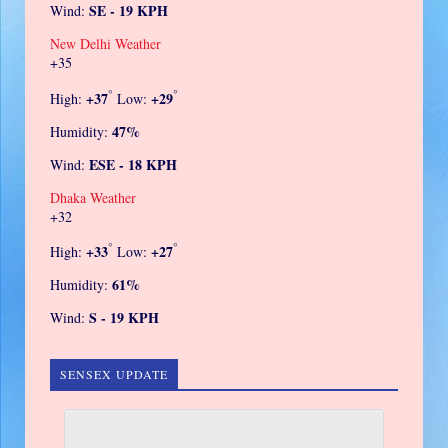
SE - 19 KPH
Wind:
New Delhi Weather
+
35
°
°
+
37
+
29
High:
Low:
47%
Humidity:
ESE - 18 KPH
Wind:
Dhaka Weather
+
32
°
°
+
33
+
27
High:
Low:
61%
Humidity:
S - 19 KPH
Wind:
SENSEX UPDATE