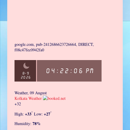
google.com, pub-2412686623726664, DIRECT,
f08c47fec0942fa0
Weather, 09 August
Kolkata Weather
+
32
°
°
+
33
+
27
High:
Low:
78%
Humidity: