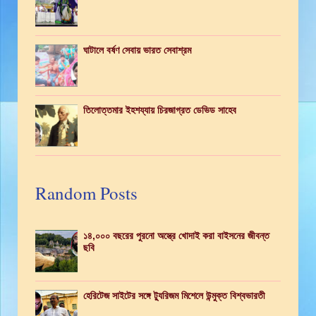
ঘাটালে বর্ষণ সেবায় ভারত সেবাশ্রম
তিলোত্তমার ইহশয্যায় চিরজাগ্রত ডেভিড সাহেব
Random Posts
১৪,০০০ বছরের পুরনো অস্ত্রে খোদাই করা বাইসনের জীবন্ত
ছবি
হেরিটেজ সাইটের সঙ্গে ট্যুরিজম মিশেলে উন্মুক্ত বিশ্বভারতী