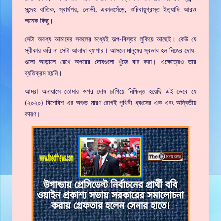
সন্দেহ বাতিক, স্বার্থপর, লোভী, একালসেঁড়ে, শুচিবায়ুগ্রস্ত ইত্যাদি আরও
অনেক কিছু।
সেটা অবশ্য আমাদের সকলের মধ্যেই অল্প-বিস্তর লুকিয়ে আছেই। কেউ যে
স্বীকার করি না সেটা আলাদা ব্যাপার। আসলে মানুষের স্বভাব হল নিজের দোষ-
গুলো আড়ালে রেখে অপরের দোষগুলো খুঁজে বার করা। এক্ষেত্রেও তার
ব্যতিক্রম হয়নি।
আমরা অনায়াসে তোমার ওপর দোষ চাপিয়ে নিশ্চিন্ত হয়েছি এই ভেবে যে
(২০২০) বিশেবিশ এর অশুভ মারণ রোগই পৃথিবী ধ্বংসের এক এবং অদ্বিতীয়
কারণ।