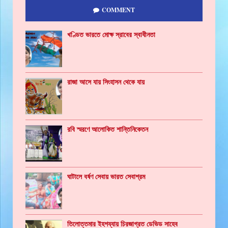
COMMENT
খণ্ডিত ভারতে মোক্ষ স্রাবের স্বাধীনতা
রাজা আসে যায় সিংহাসন থেকে যায়
রবি স্মরণে আলোকিত শান্তিনিকেতন
ঘাটালে বর্ষণ সেবায় ভারত সেবাশ্রম
তিলোত্তমার ইহশয্যায় চিরজাগ্রত ডেভিড সাহেব