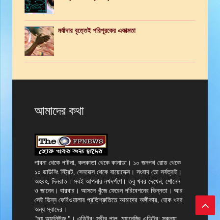
মর্যাদার বৃত্তেই পরিপূরকের একাত্মতা
আমাদের কথা
পাবনা থেকে পাটনা, কলকাতা থেকে কানাডা। ১০ জনপথ রোড থেকে
১০ ডাউনিং স্ট্রিট, সেনসেক্স থেকে বায়োসেক্স। সংবাদ তো সর্বত্রই।
অহরহ, দিনরাত। সবই আপনার নখদর্পণে। তবু খবর দেখেন, শোনেন
ও জানেন। বারবার। আসলে খুঁজে ফেরেন পরিবেশনের ভিন্নতা। আর
সেই ভিন্ন ফেরিওয়ালার প্রতিশ্রুতিতে আমাদের অঙ্গীকার, হোক খবর
অন্য স্বাদের।
"দ্য অফনিউজ "। এডিটর: সুবীর পাল, ম্যানেজিং এডিটর: সুকন্যা