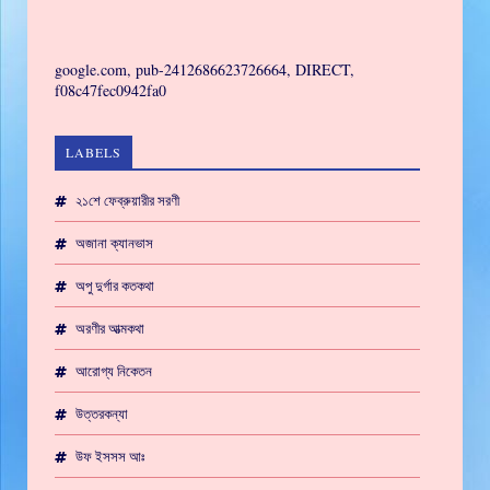
GAMING
google.com, pub-2412686623726664, DIRECT,
f08c47fec0942fa0
LABELS
২১শে ফেব্রুয়ারীর সরণী
অজানা ক্যানভাস
অপু দুর্গার কতকথা
অরণীর আত্মকথা
আরোগ্য নিকেতন
উত্তরকন্যা
উফ ইসসস আঃ