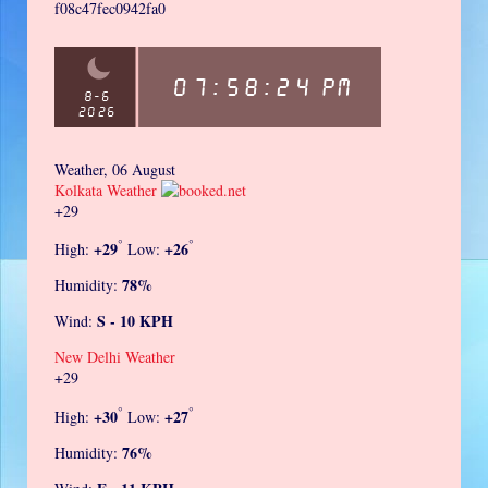
f08c47fec0942fa0
Weather, 06 August
Kolkata Weather
+
29
°
°
+
29
+
26
High:
Low:
78%
Humidity:
S - 10 KPH
Wind:
New Delhi Weather
+
29
°
°
+
30
+
27
High:
Low:
76%
Humidity: