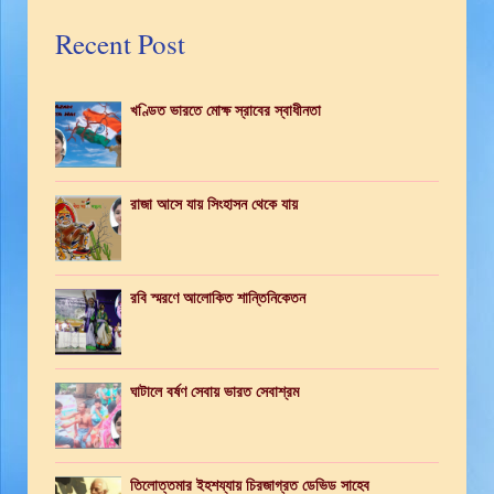
Recent Post
খণ্ডিত ভারতে মোক্ষ স্রাবের স্বাধীনতা
রাজা আসে যায় সিংহাসন থেকে যায়
রবি স্মরণে আলোকিত শান্তিনিকেতন
ঘাটালে বর্ষণ সেবায় ভারত সেবাশ্রম
তিলোত্তমার ইহশয্যায় চিরজাগ্রত ডেভিড সাহেব