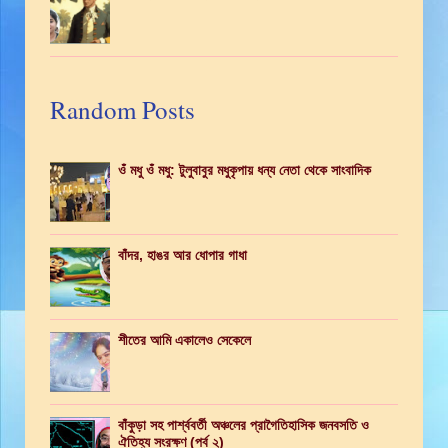
Random Posts
ওঁ মধু ওঁ মধু: টুলুবাবুর মধুকৃপায় ধন্য নেতা থেকে সাংবাদিক
বাঁদর, হাঙর আর ধোপার গাধা
শীতের আমি একালেও সেকেলে
বাঁকুড়া সহ পার্শ্ববর্তী অঞ্চলের প্রাগৈতিহাসিক জনবসতি ও
ঐতিহ্য সংরক্ষণ (পর্ব ২)