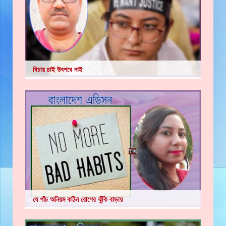
বিচার চাই উৎশবে নাই
যে পাঁচ অনিয়ম কঠিন রোগের ঝুঁকি বাড়ায়