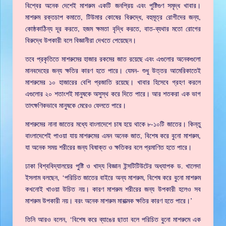
বিশ্বের অনেক দেশেই মাশরুম একটি জনপ্রিয় এবং পুষ্টিগুণ সমৃদ্ধ খাবার।
মাশরুম রক্তচাপ কমাতে, টিউমার কোষের বিরুদ্ধে, বহুমূত্র রোগীদের জন্য,
কোষ্ঠকাঠিন্য দূর করতে, হজম ক্ষমতা বৃদ্ধি করতে, বাত-ব্যথার মতো রোগের
বিরুদ্ধে উপকারী বলে বিজ্ঞানীরা দেখতে পেয়েছেন।
তবে প্রকৃতিতে মাশরুমের হাজার রকমের জাত রয়েছে এবং এগুলোর অনেকগুলো
মানবদেহের জন্য ক্ষতির কারণ হতে পারে। যেমন- শুধু উত্তর আমেরিকাতেই
মাশরুমের ১০ হাজারের বেশি প্রজাতি রয়েছে। খাবার হিসেবে গ্রহণ করলে
এগুলোর ২০ শতাংশই মানুষকে অসুস্থ করে দিতে পারে। আর শতকরা এক ভাগ
তাৎক্ষণিকভাবে মানুষকে মেরেও ফেলতে পারে।
মাশরুমের নানা জাতের মধ্যে বাংলাদেশে চাষ হয়ে থাকে ৮-১০টি জাতের। কিন্তু
বাংলাদেশেই পাওয়া যায় মাশরুমের এমন অনেক জাত, বিশেষ করে বুনো মাশরুম,
যা অনেক সময় শরীরের জন্য বিষাক্ত ও ক্ষতিকর বলে প্রমাণিত হতে পারে।
ঢাকা বিশ্ববিদ্যালয়ের পুষ্টি ও খাদ্য বিজ্ঞান ইন্সটিটিউটের অধ্যাপক ড. খালেদা
ইসলাম বলছেন, ‘পরিচিত জাতের বাইরে অন্য মাশরুম, বিশেষ করে বুনো মাশরুম
কখনোই খাওয়া উচিত নয়। কারণ মাশরুম শরীরের জন্য উপকারী হলেও সব
মাশরুম উপকারী নয়। বরং অনেক মাশরুম মারাত্মক ক্ষতির কারণ হতে পারে।’
তিনি আরও বলেন, ‘বিশেষ করে ব্যাঙের ছাতা বলে পরিচিত বুনো মাশরুমে এক