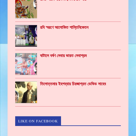
রবি স্মরণে আলোকিত শান্তিনিকেতন
ঘাটালে বর্ষণ সেবায় ভারত সেবাশ্রম
তিলোত্তমার ইহশয্যায় চিরজাগ্রত ডেভিড সাহেব
LIKE ON FACEBOOK