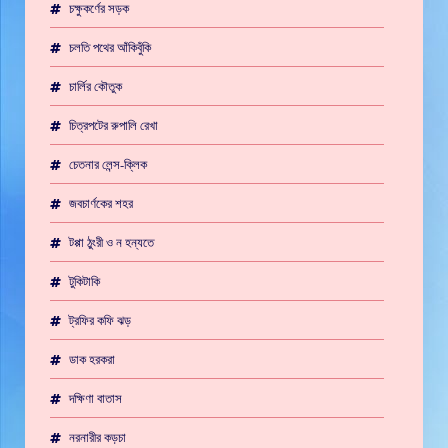
চক্ষুকর্ণের সড়ক
চলতি পথের আঁকিবুঁকি
চার্লির কৌতুক
চিত্রপটের রুপালি রেখা
চেতনার লেন্স-ক্লিক
জবচার্ণকের শহর
টপ্পা ঠুংরী ও ন হন্যতে
টুকিটাকি
ট্রফির কফি ঝড়
ডাক হরকরা
দক্ষিণা বাতাস
নরনারীর কড়চা