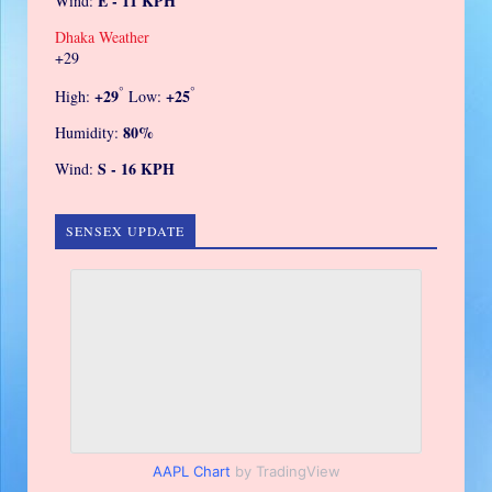
E - 11 KPH
Wind:
Dhaka Weather
+
29
°
°
+
29
+
25
High:
Low:
80%
Humidity:
S - 16 KPH
Wind:
SENSEX UPDATE
AAPL Chart
by TradingView