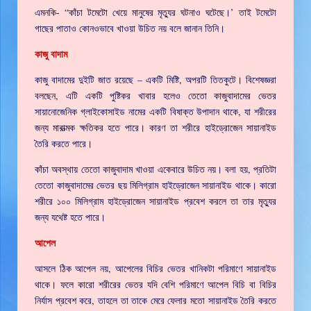
এমনকি- “কাঁচা টমেটো খেয়ে মানুষের মৃত্যুর ঘটনাও ঘটেছে।’ তাই টমেটো
গাছের পাতাও কোনওভাবে খাওয়া উচিত নয় বলে জানান তিনি।
কাজু বাদাম
কাজু বাদামের দুইটি জাত রয়েছে – একটি মিষ্টি, অপরটি তিতকুটে। বিশেষজ্ঞরা
বলছেন, এটি একটি পুষ্টিকর খাবার হলেও তেতো কাজুবাদামের ভেতর
সায়ানোজেনিক গ্লাইকোসাইড নামের একটি বিষাক্ত উপাদান থাকে, যা শরীরের
জন্য মারাত্মক ক্ষতিকর হতে পারে। কারণ তা শরীরে হাইড্রোজেন সায়ানাইড
তৈরি করতে পারে।
কাঁচা অবস্থায় তেতো কাজুবাদাম খাওয়া একেবারে উচিত নয়। বলা হয়, প্রতিটা
তেতো কাজুবাদামের ভেতর ছয় মিলিগ্রাম হাইড্রোজেন সায়ানাইড থাকে। কারো
শরীরে ১০০ মিলিগ্রাম হাইড্রোজেন সায়ানাইড প্রবেশ করলে তা তার মৃত্যুর
জন্য যথেষ্ট হতে পারে।
আপেল
আসলে ঠিক আপেল নয়, আপেলের বিচির ভেতর খানিকটা পরিমাণে সায়ানাইড
থাকে। ফলে কারো শরীরের ভেতর যদি বেশি পরিমাণে আপেল বিচি বা বিচির
নির্যাস প্রবেশ করে, তাহলে তা তাকে মেরে ফেলার মতো সায়ানাইড তৈরি করতে