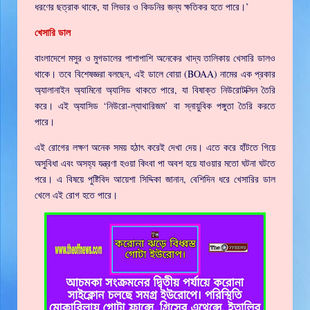
ধরণের ছত্রাক থাকে, যা লিভার ও কিডনির জন্য ক্ষতিকর হতে পারে।’
খেসারি ডাল
বাংলাদেশে মসুর ও মুগডালের পাশাপাশি অনেকের খাদ্য তালিকায় খেসারি ডালও
থাকে। তবে বিশেষজ্ঞরা বলছেন, এই ডালে বোয়া (BOAA) নামের এক প্রকার
অ্যালানাইন অ্যামিনো অ্যাসিড থাকতে পারে, যা বিষাক্ত নিউরোটক্সিন তৈরি
করে। এই অ্যাসিড ‘নিউরো-ল্যাথারিজম’ বা স্নায়ুবিক পঙ্গুতা তৈরি করতে
পারে।
এই রোগের লক্ষণ অনেক সময় হঠাৎ করেই দেখা দেয়। এতে করে হাঁটতে গিয়ে
অসুবিধা এবং অসহ্য যন্ত্রণা হওয়া কিংবা পা অবশ হয়ে যাওয়ার মতো ঘটনা ঘটতে
পরে। এ বিষয়ে পুষ্টিবিদ আয়েশা সিদ্দিকা জানান, বেশিদিন ধরে খেসারির ডাল
খেলে এই রোগ হতে পারে।