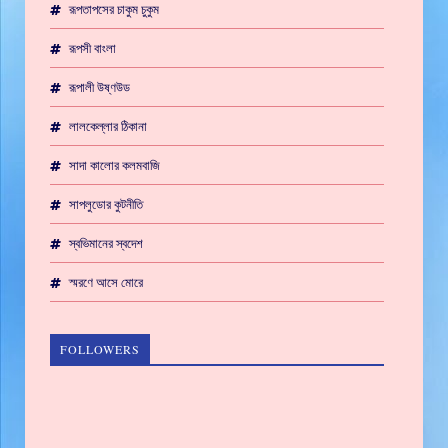
রূপতাপসের চাকুম চুকুম
রূপসী বাংলা
রূপালী উষ্ণউড
লালকেল্লার ঠিকানা
সাদা কালোর কলমবাজি
সাপলুডোর কুটনীতি
স্বভিমানের স্বদেশ
স্মরণে আসে মোরে
FOLLOWERS