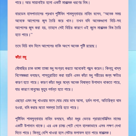
পারে। আর সায়ানাইড হলো একটি মারাত্মক ধরণের বিষ।
বারডেম হাসপাতালের প্রধান পুষ্টিবিদ শামসুন্নাহার নাহিদ বলেন, “অনেক সময়
অনেকে আপেলের জুস তৈরি করে খান। তখন যদি অনেকগুলো বিচি-সহ
আপেলের জুস করা হয়, তাহলে সেই বিচির কারণে ওই জুসে মারাত্মক বিষ তৈরি
হতে পারে।”
তবে বিচি বাদ দিলে আপেলের বাকি অংশে অনেক পুষ্টি রয়েছে।
কাঁচা মধু
মৌমাছির চাক ভাঙ্গা তাজা মধু সংগ্রহ করতে অনেকেই পছন্দ করেন। কিন্তু খাদ্য
বিশেষজ্ঞরা বলছেন, পাস্তুরায়িত করা হয়নি এমন কাঁচা মধু শরীরের জন্য ক্ষতির
কারণ হতে পারে। কারণ কাঁচা মধুর মধ্যে অনেক বিষাক্ত উপাদান থাকতে পারে,
যার কারণে মানুষের মৃত্যু পর্যন্ত হতে পারে।
এছাড়া এমন মধু খাওয়ার ফলে ঘোর ঘোর ভাব আসা, দুর্বল লাগা, অতিরিক্ত ঘাম
হওয়া, বমি করার মতো সমস্যা তৈরি হতে পারে।
পুষ্টিবিদ শামসুন্নাহার নাহিদ বলছেন, কাঁচা মধুর ভেতর গ্রায়ানোটক্সিন নামের
একটি উপাদান থাকে। এর এক চামচ পেটে গেলে হালকাভাবে এসব লক্ষণ দেখা
দিতে পারে। কিন্তু বেশি খাওয়া হলে সেটার ফলাফল হতে পারে মারাত্মক।