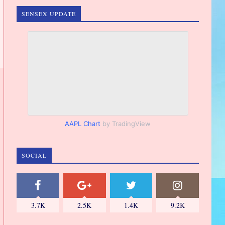
SENSEX UPDATE
AAPL Chart
by TradingView
SOCIAL
3.7K
2.5K
1.4K
9.2K