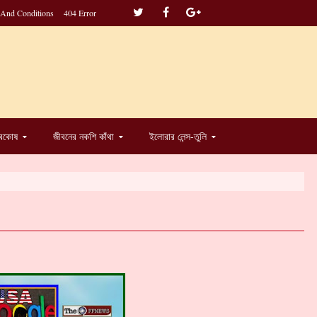
 And Conditions
404 Error
্বকোষ
জীবনের নকশি কাঁথা
ইলোরার লেন্স-তুলি