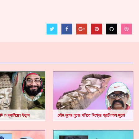
ট ও ড্যামিয়েন ইভান্স
লৌহ যুগের নুনের খনিতে বিশ্বের প্রাচীনতম জুতো