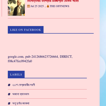
তিলোত্তমার ইহশয্যায় চিরজাগ্রত ডেভিড সাহেব
Jul 25 2025
THE OFFNEWS
-
LIKE ON FACEBOOK
GAMING
google.com, pub-2412686623726664, DIRECT,
f08c47fec0942fa0
LABELS
২১শে ফেব্রুয়ারীর সরণী
অজানা ক্যানভাস
অপু দুর্গার কতকথা