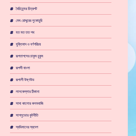
বৈচিত্র্যের চিত্রপট
মেঘ রোদ্দুরের লুকোচুরি
যত মত তত পথ
যুক্তিবাদ ও বর্ণপরিচয়
রূপতাপসের চাকুম চুকুম
রূপসী বাংলা
রূপালী উষ্ণউড
লালকেল্লার ঠিকানা
সাদা কালোর কলমবাজি
সাপলুডোর কুটনীতি
স্বভিমানের স্বদেশ