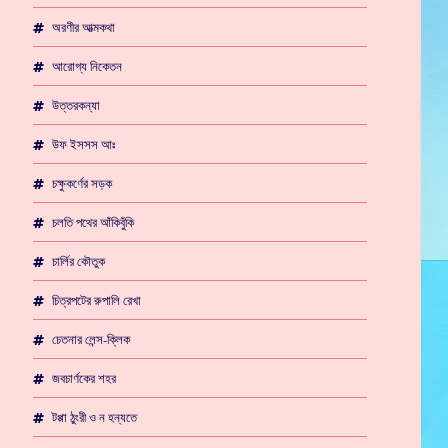
অরণীর আত্মকথা
আরোগ্য নিকেতন
উত্তরকন্যা
উফ ইসসস আঃ
চক্ষুকর্ণের সড়ক
চলতি পথের আঁকিবুঁকি
চার্লির কৌতুক
চিত্রপটের রুপালি রেখা
চেতনার লেন্স-ক্লিক
জবচার্ণকের শহর
টপ্পা ঠুংরী ও ন হন্যতে