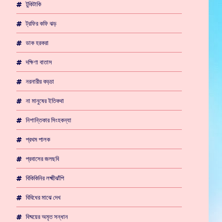
টুকিটাকি
ট্রফির কফি ঝড়
ডাক হরকরা
দক্ষিণা বাতাস
নরনারীর কড়চা
না মানুষের ইতিকথা
নিশান্তিকার সিংহকন্যা
প্রথম পালক
প্রবাসের জলছবি
বিকিকিনির লক্ষ্মীঝাঁপি
বিবিধের মাঝে দেখ
বিষ্ময়ের অমৃত সন্ধান