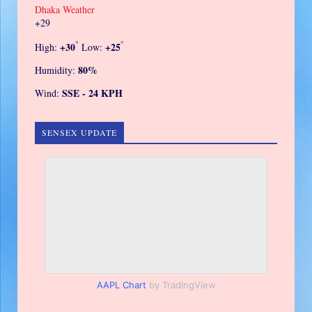
Dhaka Weather
+
29
°
°
+
30
+
25
High:
Low:
80%
Humidity:
SSE - 24 KPH
Wind:
SENSEX UPDATE
AAPL Chart
by TradingView