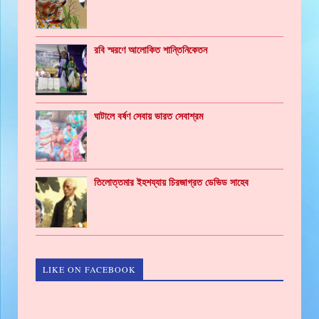
রবি স্মরণে আলোকিত শান্তিনিকেতন
ঘাটালে বর্ষণ সেবায় ভারত সেবাশ্রম
তিলোত্তমার ইহশয্যায় চিরজাগ্রত ডেভিড সাহেব
LIKE ON FACEBOOK