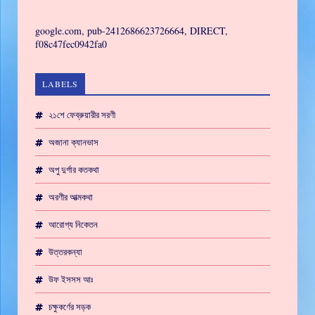
GAMING
google.com, pub-2412686623726664, DIRECT,
f08c47fec0942fa0
LABELS
২১শে ফেব্রুয়ারীর সরণী
অজানা ক্যানভাস
অপু দুর্গার কতকথা
অরণীর আত্মকথা
আরোগ্য নিকেতন
উত্তরকন্যা
উফ ইসসস আঃ
চক্ষুকর্ণের সড়ক