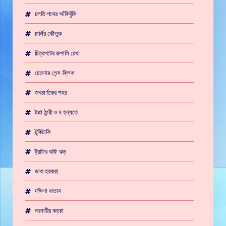
চলতি পথের আঁকিবুঁকি
চার্লির কৌতুক
চিত্রপটের রুপালি রেখা
চেতনার লেন্স-ক্লিক
জবচার্ণকের শহর
টপ্পা ঠুংরী ও ন হন্যতে
টুকিটাকি
ট্রফির কফি ঝড়
ডাক হরকরা
দক্ষিণা বাতাস
নরনারীর কড়চা