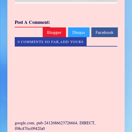
Post A Comment:
Blogger
Disqus
Facebook
0 COMMENTS SO FAR,ADD YOURS
google.com, pub-2412686623726664, DIRECT,
f08c47fec0942fa0