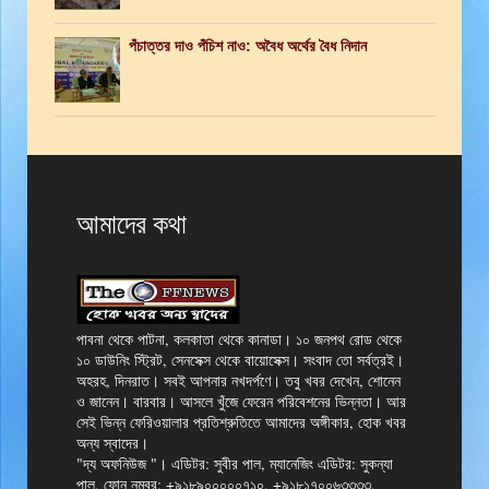
পঁচাত্তর দাও পঁচিশ নাও: অবৈধ অর্থের বৈধ নিদান
আমাদের কথা
পাবনা থেকে পাটনা, কলকাতা থেকে কানাডা। ১০ জনপথ রোড থেকে
১০ ডাউনিং স্ট্রিট, সেনসেক্স থেকে বায়োসেক্স। সংবাদ তো সর্বত্রই।
অহরহ, দিনরাত। সবই আপনার নখদর্পণে। তবু খবর দেখেন, শোনেন
ও জানেন। বারবার। আসলে খুঁজে ফেরেন পরিবেশনের ভিন্নতা। আর
সেই ভিন্ন ফেরিওয়ালার প্রতিশ্রুতিতে আমাদের অঙ্গীকার, হোক খবর
অন্য স্বাদের।
"দ্য অফনিউজ "। এডিটর: সুবীর পাল, ম্যানেজিং এডিটর: সুকন্যা
পাল, ফোন নম্বর: +৯১৮৯০০০০০৭১০, +৯১৮১৭০০৬৩৩৩৩,