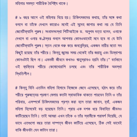
মহিলার সমস্ত শারীরিক বৈশিষ্ট্য থাকে।
# ৯ বছর আগে ওই মহিলার বিয়ে হয়। চিকিৎসকদের কথায়, তাঁর সঙ্গে কথা
বললে বা তাঁকে দেখলে কারোও মনেই এই সন্দেহ জাগার কথা নয় যে তিনি
জেনেটিক্যালি পুরুষ। সংবাদসংস্থা পিটিআইকে ড. অনুপম দত্ত বলেন, ওনাকে
দেখলে বা ওনার কণ্ঠস্বর শুনলে আপনার কোনওভাবেই মনে হবে না যে উনি
জেনেটিক্যালি পুরুষ। স্তন থেকে শুরু করে জননেন্দ্রিয়, একজন নারীর মতো সব
কিছুই রয়েছে তাঁর শরীরে। কিন্তু জন্মের সময় থেকেই তাঁর জরায়ু এবং ডিম্বাশয়
কোনওটাই ছিল না। এমনকী জীবনে কখনও ঋতুস্রাবও হয়নি তাঁর।" বর্তমানে
ওই ব্যক্তির শরীরে কেমোথেরাপি চলছে এবং তাঁর শারীরিক অবস্থা
স্থিতিশীল।
# কিন্তু যিনি এতদিন মহিলা হিসাবে নিজেকে জেনে এসেছেন, হঠাৎ করে তাঁর
শরীরে পুরুষত্বের প্রমাণ মেলায় কতটা স্বাভাবিক থাকতে পারবেন তিনি ও তাঁর
পরিবার, এসম্পর্কে চিকিৎসকদের প্রশ্ন করা হলে তারা জানান, হ্যাঁ, একজন
মহিলা হিসেবেই বড় হয়েছেন তিনি। প্রায় এক দশক ধরে বিবাহিত জীবনও
কাটিয়েছেন তিনি। তাই আমরা এখন তাঁকে ও তাঁর স্বামীকে পরামর্শ দিয়েছি, যে
ভাবে এতগুলো বছর তারা দাম্পত্য জীবন কাটিয়ে এসেছেন, ঠিক সেই ভাবেই
বাকি জীবনটা যেন কাটান তারা।