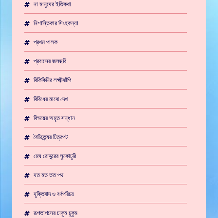
না মানুষের ইতিকথা
নিশান্তিকার সিংহকন্যা
প্রথম পালক
প্রবাসের জলছবি
বিকিকিনির লক্ষ্মীঝাঁপি
বিবিধের মাঝে দেখ
বিষ্ময়ের অমৃত সন্ধান
বৈচিত্র্যের চিত্রপট
মেঘ রোদ্দুরের লুকোচুরি
যত মত তত পথ
যুক্তিবাদ ও বর্ণপরিচয়
রূপতাপসের চাকুম চুকুম