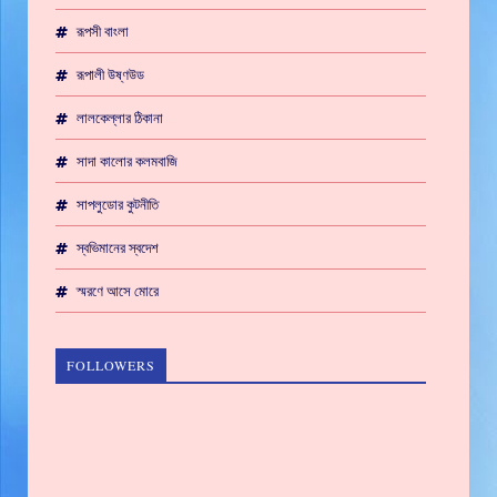
রূপসী বাংলা
রূপালী উষ্ণউড
লালকেল্লার ঠিকানা
সাদা কালোর কলমবাজি
সাপলুডোর কুটনীতি
স্বভিমানের স্বদেশ
স্মরণে আসে মোরে
FOLLOWERS