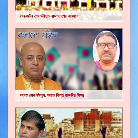
সংঙ্কটের মেঘ ঘনীভূত বাংলাদেশের আকাশে
সংযত হোন ইউনুস, ভারত কিন্তু রাজকীয় সিংহ!