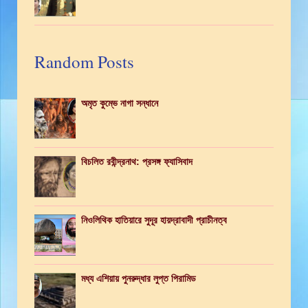
Random Posts
অমৃত কুম্ভে নাগা সন্ধানে
বিচলিত রবীন্দ্রনাথ: প্রসঙ্গ ফ্যাসিবাদ
নিওলিথিক হাতিয়ারে সুদূর হায়দ্রাবাদী প্রাচীনত্ব
মধ্য এশিয়ায় পুনরুদ্ধার লুপ্ত পিরামিড