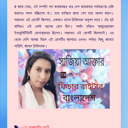
# জানা গেছে, ওই দম্পতি গত কয়েকবছর ধরে বেশ কয়েকবার গর্ভধারণের চেষ্টা
করলেও সফল হচ্ছিলেন না। তবে বর্তমানে জানা গেল তার আসল কারণ।
সম্ভবত এই রোগটি জিনগত, একথাও বলেন চিকিৎসক অনুপম দত্ত। ওঁর দুই
মাসিরও এই একই ধরনের রোগ ছিল। অর্থাৎ তাঁরাও অ্যান্ড্রোজেন
ইনসেন্সিটিভিটি রোগাক্রান্ত ছিলেন। সম্ভবত এই রোগটি জিনগতই। এর
থেকে বেশি আমরা বিরল এই রোগটির ব্যাপারে এখনও পর্যন্ত কিছু জানতে
পারিনি, জানান চিকিৎসক।
২১শে ফেব্রুয়ারীর সরণী