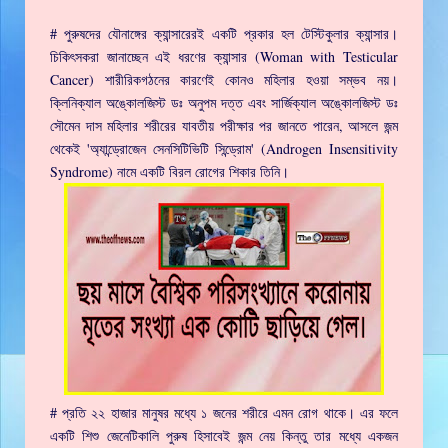
# পুরুষদের যৌনাঙ্গের ক্যান্সারেরই একটি প্রকার হল টেস্টিকুলার ক্যান্সার।
চিকিৎসকরা জানাচ্ছেন এই ধরণের ক্যান্সার (Woman with Testicular
Cancer) শারীরিকগঠনের কারণেই কোনও মহিলার হওয়া সম্ভব নয়।
ক্লিনিক্যাল অঙ্কোলজিস্ট ডঃ অনুপম দত্ত এবং সার্জিক্যাল অঙ্কোলজিস্ট ডঃ
সৌমেন দাস মহিলার শরীরের যাবতীয় পরীক্ষার পর জানতে পারেন, আসলে জন্ম
থেকেই 'অ্যান্ড্রোজেন সেনসিটিভিটি সিন্ড্রোম' (Androgen Insensitivity
Syndrome) নামে একটি বিরল রোগের শিকার তিনি।
# প্রতি ২২ হাজার মানুষর মধ্যে ১ জনের শরীরে এমন রোগ থাকে। এর ফলে
একটি শিশু জেনেটিকালি পুরুষ হিসাবেই জন্ম নেয় কিন্তু তার মধ্যে একজন