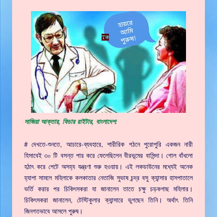
সাজিয়া আক্তার, ফিচার রাইটার, বাংলাদেশ:
# দেখতে-শুনতে, আচারে-ব্যবহারে, শারীরিক গঠনে পুরোপুরি একজন নারী
হিসাবেই ৩০ টি বসন্ত পার করে ফেলেছিলেন বীরভূমের বাসিন্দা। গোল বাঁধলো
হঠাৎ করে পেটে অসহ্য যন্ত্রণা শুরু হওয়ায়। এই লকডাউনের মধ্যেই অনেক
হ্যাপা সামলে মহিলাকে কলকাতার নেতাজি সুভাষ চন্দ্র বসু ক্যান্সার হাসপাতালে
ভর্তি করার পর চিকিৎসকরা যা জানালেন তাতে চক্ষু চড়কগাছ মহিলার।
চিকিৎসকরা জানালেন, টেস্টিকুলার ক্যান্সারে ভুগছেন তিনি। অর্থাৎ তিনি
জিনগতভাবে আসলে পুরুষ।