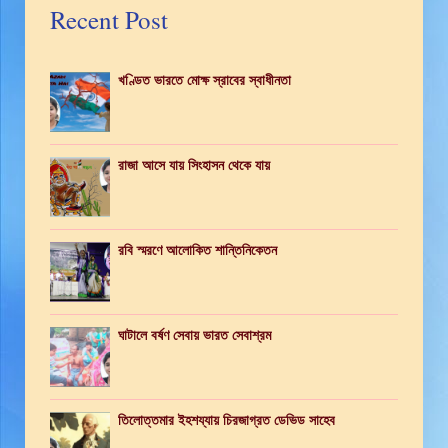
Recent Post
খণ্ডিত ভারতে মোক্ষ স্রাবের স্বাধীনতা
রাজা আসে যায় সিংহাসন থেকে যায়
রবি স্মরণে আলোকিত শান্তিনিকেতন
ঘাটালে বর্ষণ সেবায় ভারত সেবাশ্রম
তিলোত্তমার ইহশয্যায় চিরজাগ্রত ডেভিড সাহেব