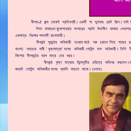
নীলকণ্ঠ জন্ম থেকেই প্রতিবন্ধী। একটি পা তুলনায় ছোট ছিল। তাই খুঁড়িয়ে হ
পিতা বামাচরন মুখোপাধ্যায় সংসারের প্রতি উদাসীন থাকায় লেখাপড়ার সু
একমাত্র নিরক্ষর পদাবলী' রচনাকারী।
নীলকন্ঠ সুকন্ঠের অধিকারী হওয়ায় মাঠে গরু চরাতে গিয়ে গাছের ছায়া
বাংলা) সবচেয়ে নামী ' কৃষ্ণযাত্রা' দলের অধিকরী গোবিন্দ দাস অধিকারী। তিন
কিশোর নীলকন্ঠের বয়স মাত্র তের বছর।
নীলকন্ঠ কৃষ্ণ যাত্রায় বিন্দেদূতীর চরিত্রে অভিনয় করতেন।তাঁর সু
জন্যই গোবিন্দ অধিকারীর দলের খ্যাতি বাড়তে থাকে। (চলবে)