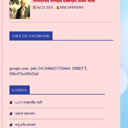
তিলোত্তমার ইহশয্যায় চিরজাগ্রত ডেভিড সাহেব
Jul 25 2025
THE OFFNEWS
-
LIKE ON FACEBOOK
GAMING
google.com, pub-2412686623726664, DIRECT,
f08c47fec0942fa0
LABELS
২১শে ফেব্রুয়ারীর সরণী
অজানা ক্যানভাস
অপু দুর্গার কতকথা