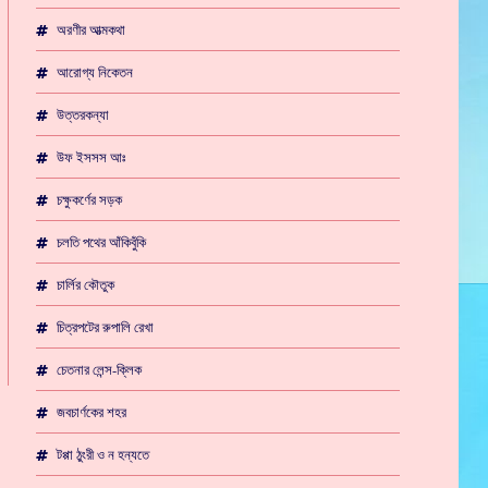
অরণীর আত্মকথা
আরোগ্য নিকেতন
উত্তরকন্যা
উফ ইসসস আঃ
চক্ষুকর্ণের সড়ক
চলতি পথের আঁকিবুঁকি
চার্লির কৌতুক
চিত্রপটের রুপালি রেখা
চেতনার লেন্স-ক্লিক
জবচার্ণকের শহর
টপ্পা ঠুংরী ও ন হন্যতে