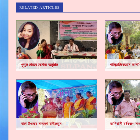
RELATED ARTICLES
পুতুল নাচের মনোজ্ঞ অনুষ্ঠান
শান্তিনিকেতনে আলাপ
বাহা উৎসবে মাতলো বাউলভূম
আদিবাসী বর্ষবরণে সার