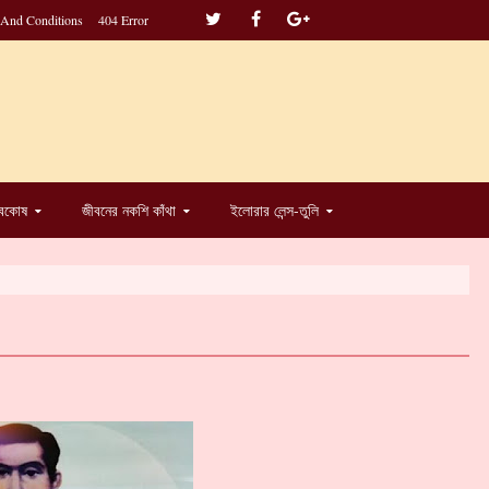
 And Conditions
404 Error
্বকোষ
জীবনের নকশি কাঁথা
ইলোরার লেন্স-তুলি