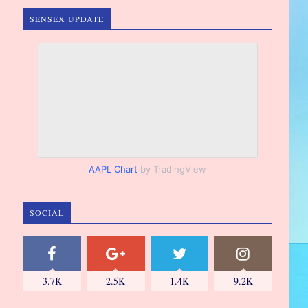
SENSEX UPDATE
AAPL Chart
by TradingView
SOCIAL
3.7K
2.5K
1.4K
9.2K