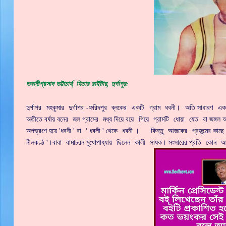
ভবানীপ্রসাদ ভট্টাচার্য, ফিচার রাইটার, দুর্গাপুর:
দুর্গাপর মহকুমার দুর্গাপর -ফরিদপুর ব্লকের একটি গ্রাম ধবনী। অতি সাধারণ
অতীতে বর্ষায় বনের জল গ্রামের মধ্য দিয়ে বয়ে গিয়ে গ্রামটি ধোয়া যেত বা জঙ্গল অ
অপভ্রংশ হয়ে 'ধবনী ' বা ' ধবলী ' থেকে ধবনী । কিন্তু আজকের প্রজন্মের কাছে অজ
নীলকণ্ঠ '।বাবা বামাচরন মুখোপাধ্যায় ছিলেন কালী সাধক। সংসারের প্রতি কোন আ