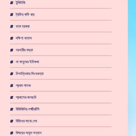
টুকিটাকি
ট্রফির কফি ঝড়
ডাক হরকরা
দক্ষিণা বাতাস
নরনারীর কড়চা
না মানুষের ইতিকথা
নিশান্তিকার সিংহকন্যা
প্রথম পালক
প্রবাসের জলছবি
বিকিকিনির লক্ষ্মীঝাঁপি
বিবিধের মাঝে দেখ
বিষ্ময়ের অমৃত সন্ধান