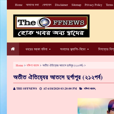
Home
আমাদের কথা
যোগাযোগ
Disclaimer
Sitemap
Privacy Policy
Terms
খবরের মক্কা মদিনা
সংবাদের ফ্ল্যাশিং-মিডো
দিগন্তের বিশ
Home
দক্ষিণা বাতাস
অতীত ঐতিহ্যের আতসে দুর্গাপুর (২১২পর্ব)
অতীত ঐতিহ্যের আতসে দুর্গাপুর (২১২পর্ব)
THE OFFNEWS
AT
6/18/2020 03:20:00 PM
দক্ষিণা বাতাস,