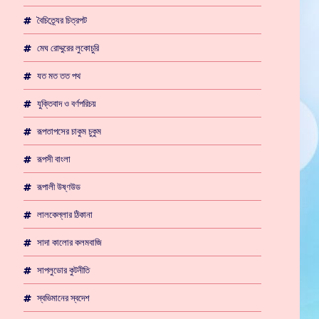
বৈচিত্র্যের চিত্রপট
মেঘ রোদ্দুরের লুকোচুরি
যত মত তত পথ
যুক্তিবাদ ও বর্ণপরিচয়
রূপতাপসের চাকুম চুকুম
রূপসী বাংলা
রূপালী উষ্ণউড
লালকেল্লার ঠিকানা
সাদা কালোর কলমবাজি
সাপলুডোর কুটনীতি
স্বভিমানের স্বদেশ