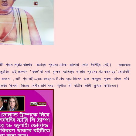
 একটি গ্রাম।গ্রাম বাংলার অনান্য গ্রামের থেকে আলাদা কোন বৈশিষ্ট্য নেই। সম্ভবতঃ
ধ্যুষিত এই জনপদে ' ধবল' বা সাদা বৃক্ষের আধিক্য থাকায় গ্রামের নাম করন হয় ' ধোয়াবনী'
ানা , এই গ্রামেই ১২৪৮ বঙ্গাব্দে ৬ ই মাঘ জন্মে ছিলেন এক ক্ষনজন্মা পুরুষ ' সাধক কবি
কর্ষন ছিলনা। দিনের বেশীর ভাগ সময়। শ্মশানে বা বাড়ীর কালী মন্দিরে কাটাতেন।