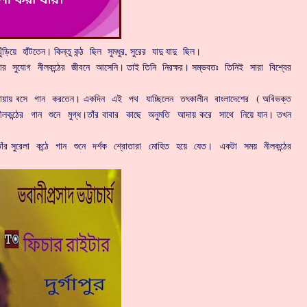
াঁটতেন। কিন্তু কন্ঠ ছিল সুমধুর, সুরের যাদু যাদু ছিল।
যোগ নীলকন্ঠের জীবনে আসেনি। তাই তিনি নিরক্ষর। সম্ভবতঃ তিনিই সারা বিশ্বের
য় বসে গান করতেন। একদিন এই পথ যাচ্ছিলেন তৎকালীন বাংলাদেশের ( অবিভক্ত
ি নীলকন্ঠের গান শুনে মুগ্ধ।তাঁর বাবার কাছে অনুমতি আদায় করে সাথে নিয়ে যান। তখন
রেলা কন্ঠে গান শুনে দর্শক শ্রোতারা মোহিত হয়ে যেত। একটা সময় নীলকন্ঠের