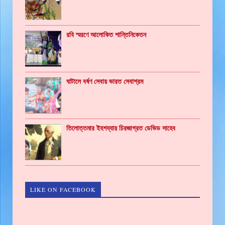
রবি স্মরণে আলোকিত শান্তিনিকেতন
ঘাটালে বর্ষণ সেবায় ভারত সেবাশ্রম
তিলোত্তমার ইহশয্যায় চিরজাগ্রত ডেভিড সাহেব
LIKE ON FACEBOOK