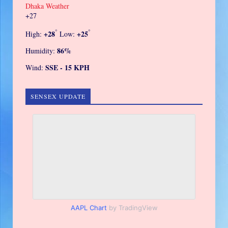
Dhaka Weather
+
27
°
°
+
28
+
25
High:
Low:
86%
Humidity:
SSE - 15 KPH
Wind:
SENSEX UPDATE
AAPL Chart
by TradingView