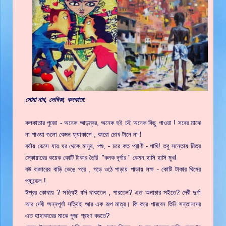
সোমা নাথ, লেখিকা, কলকাতা:
কলকাতার পুজো - অনেক আড়ম্বর, অনেক হই চই অনেক কিছু পাওয়া ! সবের মাঝে
না পাওয়া গুলো কেমন ফ্যাকাশে , কারো চোখ টানে না !
বর্ষায় ভেসে যায় ঘর থেকে মানুষ, পশু, - মরে কত প্রাণী - পাখি! তবু সন্তোষ মিত্র
স্কোয়ারের কয়েক কোটি টাকার তৈরি "কনক দূর্গার " কেমন হাসি হাসি মুখ!
বউ বাজারের বাড়ি ভেঙে পরে , গড়ে ওঠে পাড়ায় পাড়ায় লক্ষ - কোটি টাকার থিমের
প্যান্ডেল !
ঈশ্বর কোথায় ? সত্যিই যদি থাকতেন , পারতেন? এত অনাচার সইতে? দেবী দুর্গা
আর দেবী অন্নপূর্ণা সত্যিই আর এক রূপ মাত্র। কি করে পারবেন তিনি সন্তানদের
এত হাহাকারের মাঝে পুজা গ্রহণ করতে?