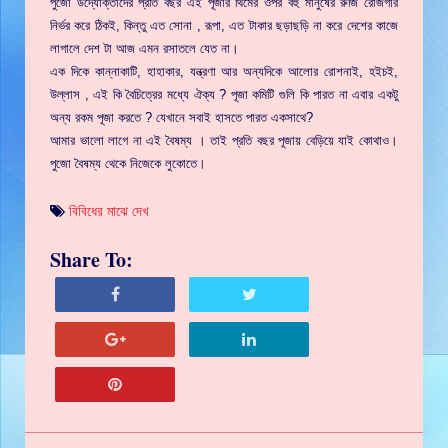
পুজো উদ্যোক্তাদের প্রতি বছর এই পূজার থিমের ওপর বহু মানুষের রুজি রোজগার
নির্ভর করে ঠিকই, কিন্তু এত সোনা , রূপা, এত টাকার ছড়াছড়ি না করে দেশের কাজে
লাগালে দেশ টা আজ এমন রসাতলে যেত না।
এক দিকে কান্নাকাটি, হাহাকার, যন্ত্রণা আর অন্যদিকে আলোর রোশনাই, হইচই,
উল্লাস , এই কি বৈচিত্রের মধ্যে ঐক্য ? পূজা কমিটি গুলি কি পারত না এবার একটু
অন্য রকম পূজা করতে ? যেখানে সবাই হাসতে পারত একসাথে?
আমার ভালো লাগে না এই বৈষম্য । তাই প্রতি বছর পূজায় বেড়িয়ে যাই কোথাও।
পুজো বৈষম্য থেকে নিজেকে লুকোতে।
বিবিধের মাঝে দেখ
Share To: