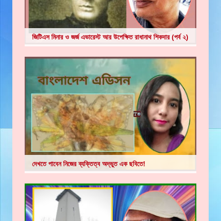
জিটিএস মিনার ও জর্জ এভারেস্ট আর উপেক্ষিত রাধানাথ শিকদার (পর্ব ২)
দেখতে পাবেন নিজের ব্যক্তিত্ব অদ্ভুত এক ছবিতে!