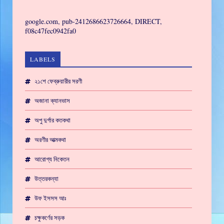
GAMING
google.com, pub-2412686623726664, DIRECT,
f08c47fec0942fa0
LABELS
২১শে ফেব্রুয়ারীর সরণী
অজানা ক্যানভাস
অপু দুর্গার কতকথা
অরণীর আত্মকথা
আরোগ্য নিকেতন
উত্তরকন্যা
উফ ইসসস আঃ
চক্ষুকর্ণের সড়ক