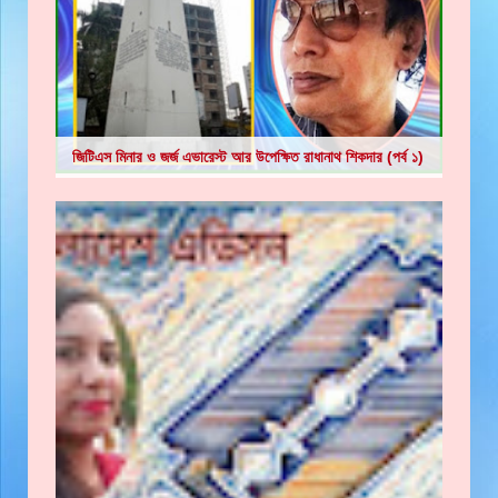
জিটিএস মিনার ও জর্জ এভারেস্ট আর উপেক্ষিত রাধানাথ শিকদার (পর্ব ১)