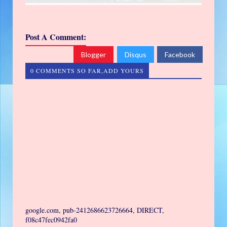
Post A Comment:
Blogger
Disqus
Facebook
0 COMMENTS SO FAR,ADD YOURS
google.com, pub-2412686623726664, DIRECT,
f08c47fec0942fa0