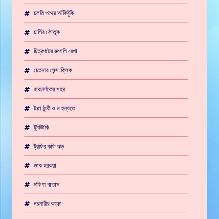
চলতি পথের আঁকিবুঁকি
চার্লির কৌতুক
চিত্রপটের রুপালি রেখা
চেতনার লেন্স-ক্লিক
জবচার্ণকের শহর
টপ্পা ঠুংরী ও ন হন্যতে
টুকিটাকি
ট্রফির কফি ঝড়
ডাক হরকরা
দক্ষিণা বাতাস
নরনারীর কড়চা