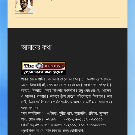
আমাদের কথা
পাবনা থেকে পাটনা, কলকাতা থেকে কানাডা। ১০ জনপথ রোড থেকে
১০ ডাউনিং স্ট্রিট, সেনসেক্স থেকে বায়োসেক্স। সংবাদ তো সর্বত্রই।
অহরহ, দিনরাত। সবই আপনার নখদর্পণে। তবু খবর দেখেন, শোনেন
ও জানেন। বারবার। আসলে খুঁজে ফেরেন পরিবেশনের ভিন্নতা। আর
সেই ভিন্ন ফেরিওয়ালার প্রতিশ্রুতিতে আমাদের অঙ্গীকার, হোক খবর
অন্য স্বাদের।
"দ্য অফনিউজ "। এডিটর: সুবীর পাল, ম্যানেজিং এডিটর: সুকন্যা
পাল, ফোন নম্বর: +৯১৮৯০০০০০৭১০, +৯১৮১৭০০৬৩৩৩৩,
হোয়াটসঅ্যাপ নম্বর:+৯১৯৪৩৪১৮২৯৯৯, +৯১৮১৭০০৬৩৩৩৩
প্রশাসনিক বা যে কোন বিষয়ের জন্য যোগাযোগ: