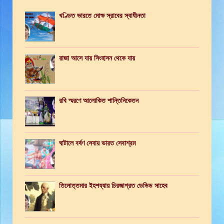
খণ্ডিত ভারতে মোক্ষ স্রাবের স্বাধীনতা
রাজা আসে যায় সিংহাসন থেকে যায়
রবি স্মরণে আলোকিত শান্তিনিকেতন
ঘাটালে বর্ষণ সেবায় ভারত সেবাশ্রম
তিলোত্তমার ইহশয্যায় চিরজাগ্রত ডেভিড সাহেব