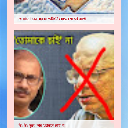
যে কারণে ১২০ বছরেও পাল্টায়নি ব্লেডের আশ্চর্য নকশা
ছিঃ ছিঃ সুমন, আর 'তোমাকে চাই' না!