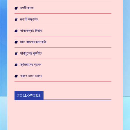
রূপসী বাংলা
রূপালী উষ্ণউড
লালকেল্লার ঠিকানা
সাদা কালোর কলমবাজি
সাপলুডোর কুটনীতি
স্বভিমানের স্বদেশ
স্মরণে আসে মোরে
FOLLOWERS