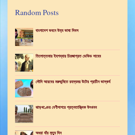
Random Posts
বাংলাদেশ ভবনে উহ্য ভাষা দিবস
তিলোত্তমার ইহশয্যায় চিরজাগ্রত ডেভিড সাহেব
সৌদি আরবের মরুভূমিতে রহস্যময় উটের প্রাচীন ভাস্কর্য
ঝাড়খণ্ডের বেণীসাগরে প্রত্নতাত্ত্বিক উৎখনন
অধরা যাঁর মৃত্যু দিন