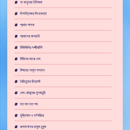
না মানুষের ইতিকথা
নিশান্তিকার সিংহকন্যা
প্রথম পালক
প্রবাসের জলছবি
বিকিকিনির লক্ষ্মীঝাঁপি
বিবিধের মাঝে দেখ
বিষ্ময়ের অমৃত সন্ধান
বৈচিত্র্যের চিত্রপট
মেঘ রোদ্দুরের লুকোচুরি
যত মত তত পথ
যুক্তিবাদ ও বর্ণপরিচয়
রূপতাপসের চাকুম চুকুম