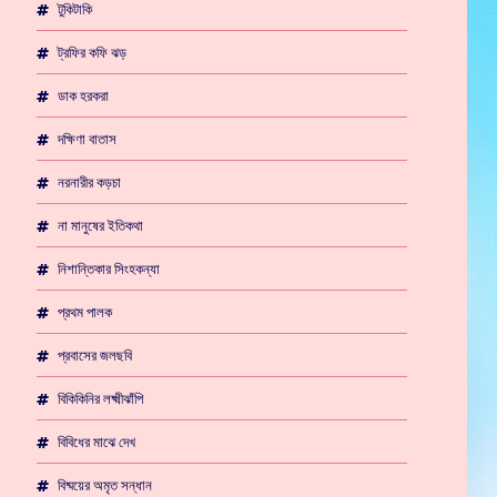
টুকিটাকি
ট্রফির কফি ঝড়
ডাক হরকরা
দক্ষিণা বাতাস
নরনারীর কড়চা
না মানুষের ইতিকথা
নিশান্তিকার সিংহকন্যা
প্রথম পালক
প্রবাসের জলছবি
বিকিকিনির লক্ষ্মীঝাঁপি
বিবিধের মাঝে দেখ
বিষ্ময়ের অমৃত সন্ধান