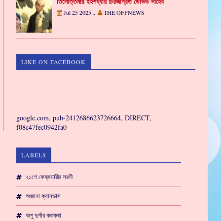
তিলোত্তমার ইহশয্যায় চিরজাগ্রত ডেভিড সাহেব
Jul 25 2025
THE OFFNEWS
-
LIKE ON FACEBOOK
GAMING
google.com, pub-2412686623726664, DIRECT,
f08c47fec0942fa0
LABELS
২১শে ফেব্রুয়ারীর সরণী
অজানা ক্যানভাস
অপু দুর্গার কতকথা