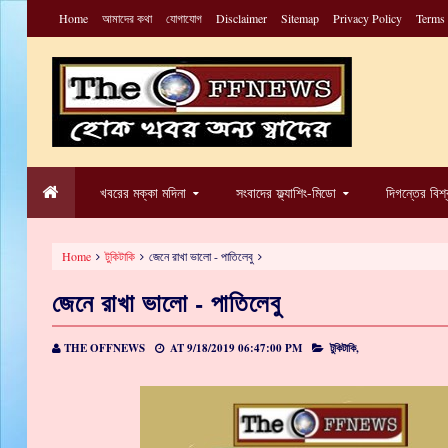
Home
আমাদের কথা
যোগাযোগ
Disclaimer
Sitemap
Privacy Policy
Terms
খবরের মক্কা মদিনা
সংবাদের ফ্ল্যাশিং-মিডো
দিগন্তের বিশ
Home
টুকিটাকি
জেনে রাখা ভালো - পাতিলেবু
জেনে রাখা ভালো - পাতিলেবু
THE OFFNEWS
AT
9/18/2019 06:47:00 PM
টুকিটাকি,