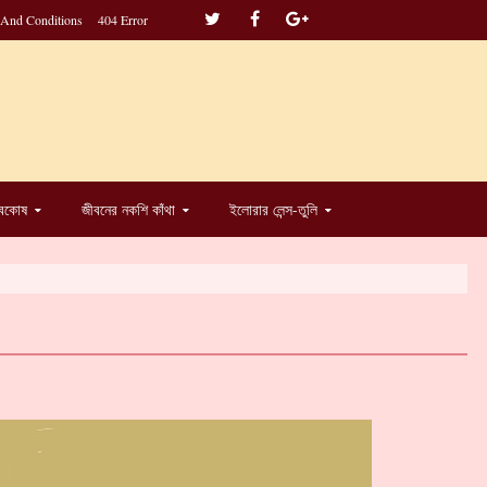
 And Conditions
404 Error
্বকোষ
জীবনের নকশি কাঁথা
ইলোরার লেন্স-তুলি