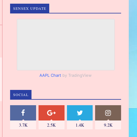
SENSEX UPDATE
AAPL Chart
by TradingView
SOCIAL
3.7K
2.5K
1.4K
9.2K