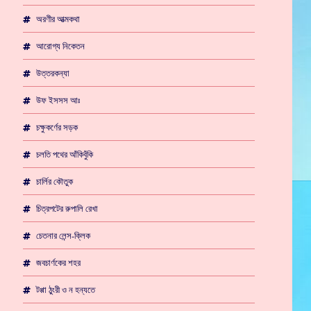
অরণীর আত্মকথা
আরোগ্য নিকেতন
উত্তরকন্যা
উফ ইসসস আঃ
চক্ষুকর্ণের সড়ক
চলতি পথের আঁকিবুঁকি
চার্লির কৌতুক
চিত্রপটের রুপালি রেখা
চেতনার লেন্স-ক্লিক
জবচার্ণকের শহর
টপ্পা ঠুংরী ও ন হন্যতে