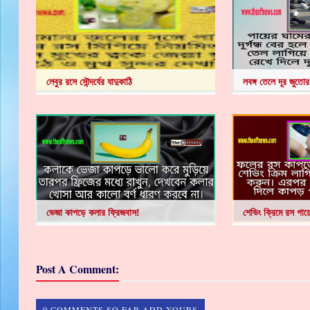
লেবুর রসে সৌন্দর্যের যাদুকাঠি
লবঙ্গ তেলে দূর জুতোর দ
ভেজা কাপড়ে কলার ফ্রিজবাস!
শেভিং ক্রিমে রস গায়
Post A Comment:
0 COMMENTS SO FAR,ADD YOURS