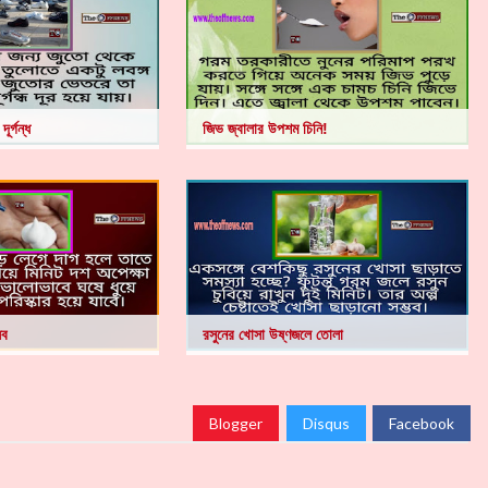
ূর্গন্ধ
জিভ জ্বালার উপশম চিনি!
েব
রসুনের খোসা উষ্ণজলে তোলা
Blogger
Disqus
Facebook