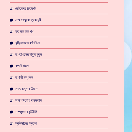
বৈচিত্র্যের চিত্রপট
মেঘ রোদ্দুরের লুকোচুরি
যত মত তত পথ
যুক্তিবাদ ও বর্ণপরিচয়
রূপতাপসের চাকুম চুকুম
রূপসী বাংলা
রূপালী উষ্ণউড
লালকেল্লার ঠিকানা
সাদা কালোর কলমবাজি
সাপলুডোর কুটনীতি
স্বভিমানের স্বদেশ